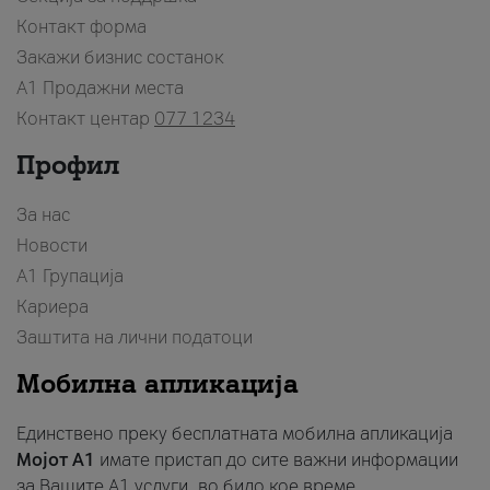
Контакт форма
Закажи бизнис состанок
A1 Продажни места
Контакт центар
077 1234
Профил
За нас
Новости
А1 Групација
Кариера
Заштита на лични податоци
Мобилна апликација
Единствено преку бесплатната мобилна апликација
Мојот A1
имате пристап до сите важни информации
за Вашите A1 услуги, во било кое време.