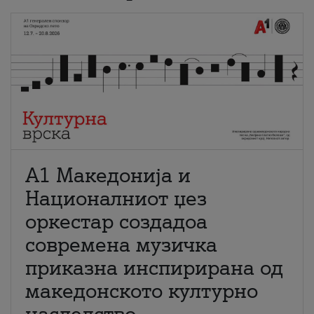
А1 Македонија и
Националниот џез
оркестар создадоа
современа музичка
приказна инспирирана од
македонското културно