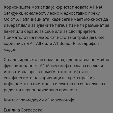
Корисниците можат да ја користат новата А1 Net
Sef функционалност, лесно и едноставно преку
Мојот А1 апликацијата, каде сега имаат можност да
изберат дали зачуваните гигабајти ќе ги разменат за
пакет или сервис за себе или за свој пријател.
Примателот на подарокот исто така треба да биде
корисник на А1 Alfa или A1 Senior Plus тарифен
модел.
Со лансирањето на оваа нова, едноставна но моќна
функционалност, А1 Македонија создава свежа и
иновативна врска помеѓу технологијата и
секојдневието на корисниците, претворајќи ја
лојалноста во вистинско искуство на споделување,
радост и персонализирана вредност.
Контакт за медиуми А1 Македонија:
Емилија Зографска