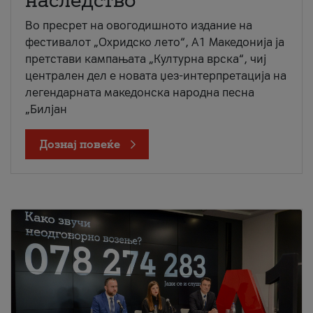
наследство
Во пресрет на овогодишното издание на
фестивалот „Охридско лето“, А1 Македонија ја
претстави кампањата „Културна врска“, чиј
централен дел е новата џез-интерпретација на
легендарната македонска народна песна
„Билјан
Дознај повеќе