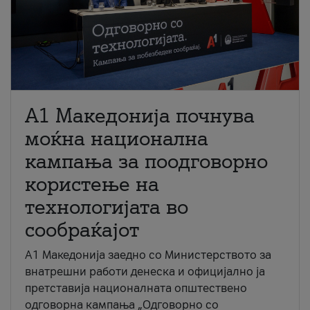
A1 Македонија почнува
моќна национална
кампања за поодговорно
користење на
технологијата во
сообраќајот
A1 Македонија заедно со Министерството за
внатрешни работи денеска и официјално ја
претставија националната општествено
одговорна кампања „Одговорно со