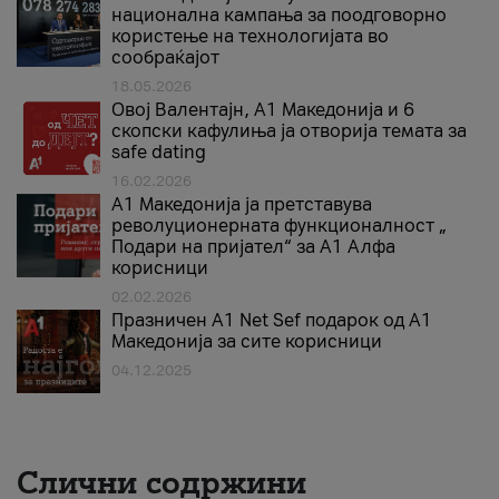
национална кампања за поодговорно
користење на технологијата во
сообраќајот
18.05.2026
Овој Валентајн, A1 Македонија и 6
скопски кафулиња ја отворија темата за
safe dating
16.02.2026
А1 Македонија ја претставува
револуционерната функционалност „
Подари на пријател“ за А1 Алфа
корисници
02.02.2026
Празничен A1 Net Sеf подарок од А1
Македонија за сите корисници
04.12.2025
Слични содржини