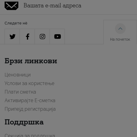
Следете нè
На почеток
Брзи линкови
Ценовници
Услови за користење
Плати сметка
Активирајте Е-сметка
Припејд регистрација
Поддршка
Секција за поддршка