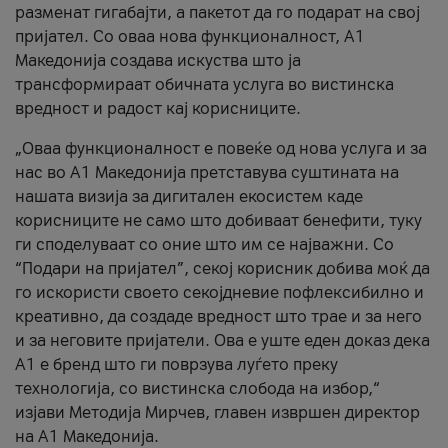
разменат гигабајти, а пакетот да го подарат на свој
пријател. Со оваа нова функционалност, А1
Македонија создава искуства што ја
трансформираат обичната услуга во вистинска
вредност и радост кај корисниците.
„Оваа функционалност е повеќе од нова услуга и за
нас во А1 Македонија претставува суштината на
нашата визија за дигитален екосистем каде
корисниците не само што добиваат бенефити, туку
ги споделуваат со оние што им се најважни. Со
“Подари на пријател”, секој корисник добива моќ да
го искористи своето секојдневие пофлексибилно и
креативно, да создаде вредност што трае и за него
и за неговите пријатели. Ова е уште еден доказ дека
А1 е бренд што ги поврзува луѓето преку
технологија, со вистинска слобода на избор,“
изјави Методија Мирчев, главен извршен директор
на А1 Македонија.