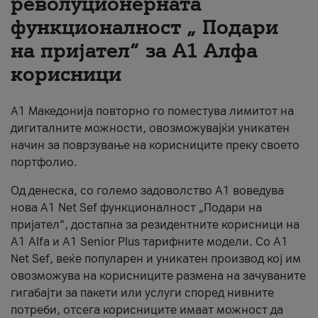
револуционерната
функционалност „ Подари
За нас
на пријател“ за А1 Алфа
#ПодобарОнлајн
корисници
А1 Македонија повторно го поместува лимитот на
дигиталните можности, овозможувајќи уникатен
начин за поврзување на корисниците преку своето
портфолио.
Од денеска, со големо задоволство А1 воведува
нова A1 Net Sef функционалност „Подари на
пријател“, достапна за резидентните корисници на
А1 Alfa и A1 Senior Plus тарифните модели. Со A1
Net Sef, веќе популарен и уникатен производ кој им
овозможува на корисниците размена на зачуваните
гигабајти за пакети или услуги според нивните
потреби, отсега корисниците имаат можност да