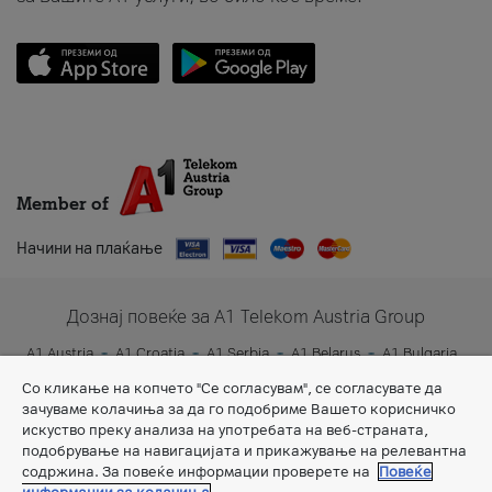
Member of
Начини на плаќање
Дознај повеќе за A1 Telekom Austria Group
A1 Austria
A1 Croatia
A1 Serbia
A1 Belarus
A1 Bulgaria
A1 Slovenia
A1 Digital
Со кликање на копчето "Се согласувам", се согласувате да
зачуваме колачиња за да го подобриме Вашето корисничко
искуство преку анализа на употребата на веб-страната,
подобрување на навигацијата и прикажување на релевантна
содржина. За повеќе информации проверете на
Повеќе