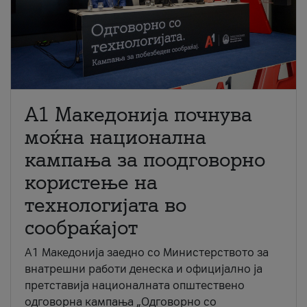
A1 Македонија почнува
моќна национална
кампања за поодговорно
користење на
технологијата во
сообраќајот
A1 Македонија заедно со Министерството за
внатрешни работи денеска и официјално ја
претставија националната општествено
одговорна кампања „Одговорно со