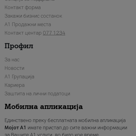
Контакт форма
Закажи бизнис состанок
A1 Продажни места
Контакт центар
077 1234
Профил
За нас
Новости
А1 Групација
Кариера
Заштита на лични податоци
Мобилна апликација
Единствено преку бесплатната мобилна апликација
Мојот A1
имате пристап до сите важни информации
за Вашите A1 услуги, во било кое време.