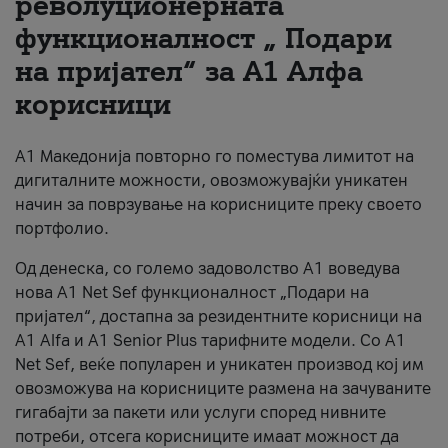
револуционерната
функционалност „ Подари
За нас
на пријател“ за А1 Алфа
#ПодобарОнлајн
корисници
А1 Македонија повторно го поместува лимитот на
дигиталните можности, овозможувајќи уникатен
начин за поврзување на корисниците преку своето
портфолио.
Од денеска, со големо задоволство А1 воведува
нова A1 Net Sef функционалност „Подари на
пријател“, достапна за резидентните корисници на
А1 Alfa и A1 Senior Plus тарифните модели. Со A1
Net Sef, веќе популарен и уникатен производ кој им
овозможува на корисниците размена на зачуваните
гигабајти за пакети или услуги според нивните
потреби, отсега корисниците имаат можност да