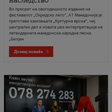
наследство
Во пресрет на овогодишното издание на
фестивалот „Охридско лето“, А1 Македонија ја
претстави кампањата „Културна врска“, чиј
централен дел е новата џез-интерпретација на
легендарната македонска народна песна
„Билјан
Дознај повеќе