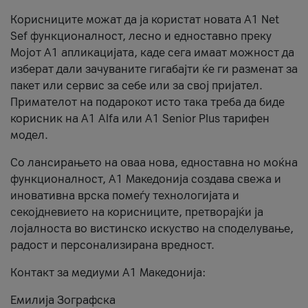
Корисниците можат да ја користат новата А1 Net
Sef функционалност, лесно и едноставно преку
Мојот А1 апликацијата, каде сега имаат можност да
изберат дали зачуваните гигабајти ќе ги разменат за
пакет или сервис за себе или за свој пријател.
Примателот на подарокот исто така треба да биде
корисник на А1 Alfa или A1 Senior Plus тарифен
модел.
Со лансирањето на оваа нова, едноставна но моќна
функционалност, А1 Македонија создава свежа и
иновативна врска помеѓу технологијата и
секојдневието на корисниците, претворајќи ја
лојалноста во вистинско искуство на споделување,
радост и персонализирана вредност.
Контакт за медиуми А1 Македонија:
Емилија Зографска