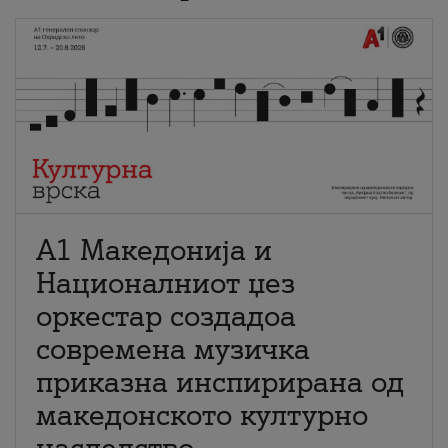
А1 Македонија и
Националниот џез
оркестар создадоа
современа музичка
приказна инспирирана од
македонското културно