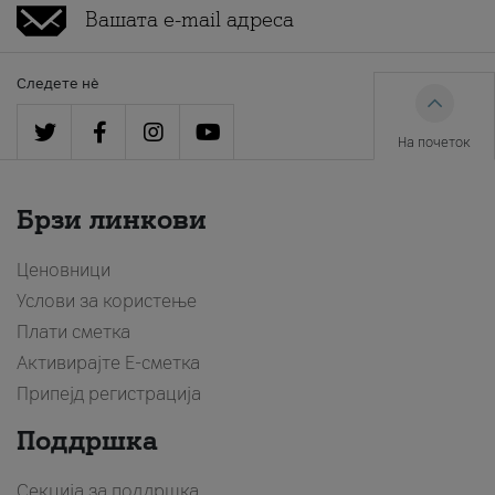
Следете нè
На почеток
Брзи линкови
Ценовници
Услови за користење
Плати сметка
Активирајте Е-сметка
Припејд регистрација
Поддршка
Секција за поддршка