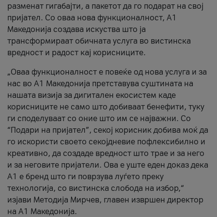
разменат гигабајти, а пакетот да го подарат на свој
пријател. Со оваа нова функционалност, А1
Македонија создава искуства што ја
трансформираат обичната услуга во вистинска
вредност и радост кај корисниците.
„Оваа функционалност е повеќе од нова услуга и за
нас во А1 Македонија претставува суштината на
нашата визија за дигитален екосистем каде
корисниците не само што добиваат бенефити, туку
ги споделуваат со оние што им се најважни. Со
“Подари на пријател”, секој корисник добива моќ да
го искористи своето секојдневие пофлексибилно и
креативно, да создаде вредност што трае и за него
и за неговите пријатели. Ова е уште еден доказ дека
А1 е бренд што ги поврзува луѓето преку
технологија, со вистинска слобода на избор,“
изјави Методија Мирчев, главен извршен директор
на А1 Македонија.