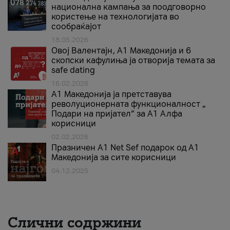
национална кампања за поодговорно
користење на технологијата во
сообраќајот
18.05.2026
Овој Валентајн, A1 Македонија и 6
скопски кафулиња ја отворија темата за
safe dating
16.02.2026
А1 Македонија ја претставува
револуционерната функционалност „
Подари на пријател“ за А1 Алфа
корисници
02.02.2026
Празничен A1 Net Sеf подарок од А1
Македонија за сите корисници
04.12.2025
Слични содржини