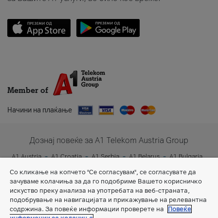
Member of
Начини на плаќање
Дознај повеќе за A1 Telekom Austria Group
A1 Austria
A1 Croatia
A1 Serbia
A1 Belarus
A1 Bulgaria
A1 Slovenia
A1 Digital
Со кликање на копчето "Се согласувам", се согласувате да
зачуваме колачиња за да го подобриме Вашето корисничко
искуство преку анализа на употребата на веб-страната,
подобрување на навигацијата и прикажување на релевантна
содржина. За повеќе информации проверете на
Повеќе