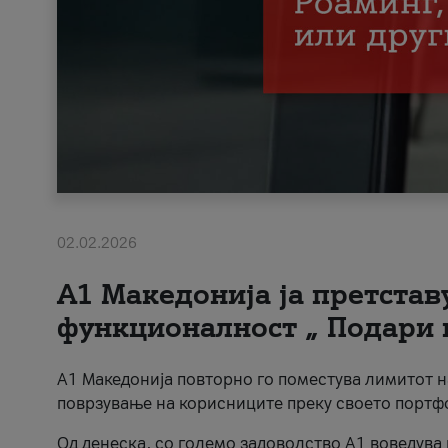
02.02.2026
А1 Македонија ја претста
функционалност „ Подари 
А1 Македонија повторно го поместува лимитот 
поврзување на корисниците преку своето портф
Од денеска, со големо задоволство А1 воведува 