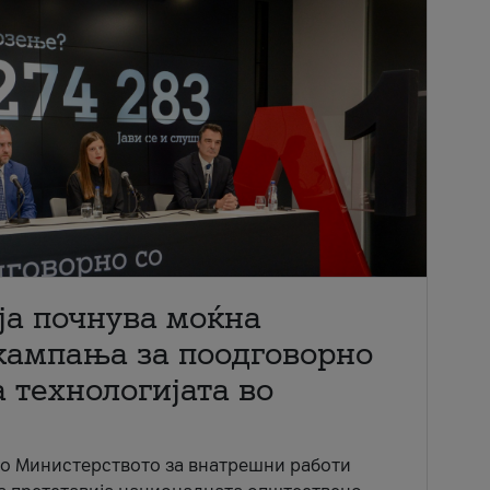
ја почнува моќна
кампања за поодговорно
 технологијата во
со Министерството за внатрешни работи