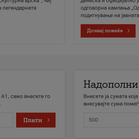
„Културна врска“, чиј
денеска и официјално 
а легендарната
одговорна кампања „Од
подигнување на јавната 
Дознај повеќе
Надополни
 А1, само внесете го
Внесете ја сумата кој
.
внесувајте сума помеѓ
Плати