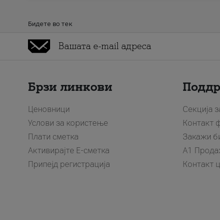
Бидете во тек
Брзи линкови
Подд
Ценовници
Секција 
Услови за користење
Контакт 
Плати сметка
Закажи б
Активирајте Е-сметка
A1 Прода
Припејд регистрација
Контакт 