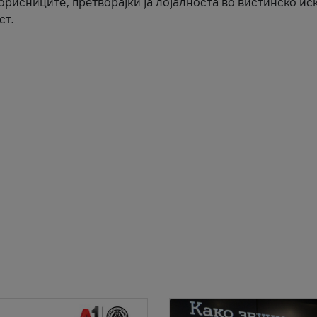
корисниците, претворајќи ја лојалноста во вистинско ис
ст.