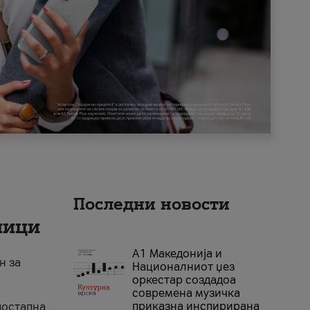
Последни новости
ници
А1 Македонија и
н за
Националниот џез
оркестар создадоа
современа музичка
приказна инспирирана
достапна