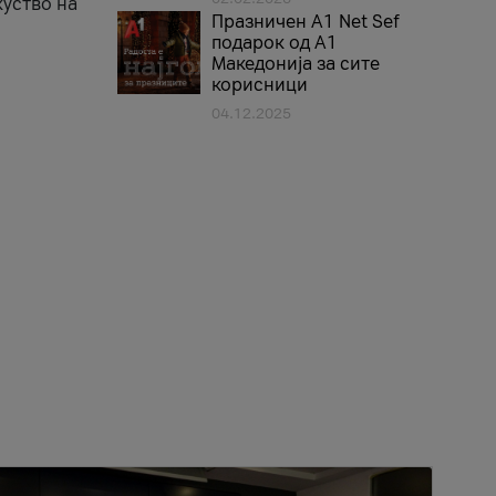
куство на
Празничен A1 Net Sеf
подарок од А1
Македонија за сите
корисници
04.12.2025