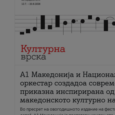
А1 Македонија и Национа
оркестар создадоа совре
приказна инспирирана од
македонското културно н
Во пресрет на овогодишното издание на фест