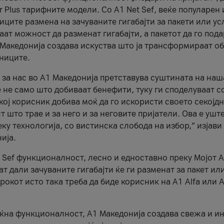
r Plus тарифните модели. Со A1 Net Sef, веќе популарен 
ците размена на зачуваните гигабајти за пакети или ус
ат можност да разменат гигабајти, а пакетот да го пода
1 Македонија создава искуства што ја трансформираат о
сниците.
 за нас во А1 Македонија претставува суштината на наш
 не само што добиваат бенефити, туку ги споделуваат с
екој корисник добива моќ да го искористи своето секојд
 што трае и за него и за неговите пријатели. Ова е ушт
еку технологија, со вистинска слобода на избор,“ изјави
ија.
 Sef функционалност, лесно и едноставно преку Мојот 
т дали зачуваните гигабајти ќе ги разменат за пакет ил
рокот исто така треба да биде корисник на А1 Alfa или A
оќна функционалност, А1 Македонија создава свежа и и