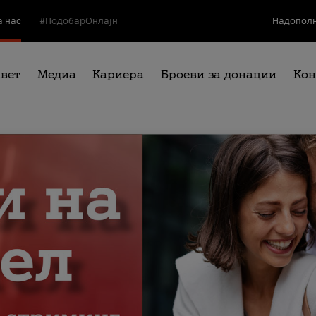
а нас
#ПодобарОнлајн
Надополн
свет
Медиа
Кариера
Броеви за донации
Кон