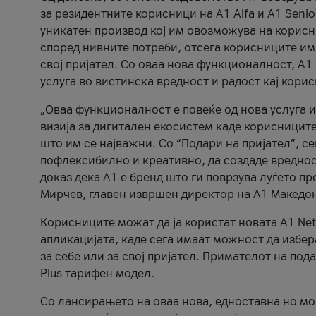
за резидентните корисници на А1 Alfa и A1 Senio
уникатен производ кој им овозможува на корисни
според нивните потреби, отсега корисниците има
свој пријател. Со оваа нова функционалност, А
услуга во вистинска вредност и радост кај кори
„Оваа функционалност е повеќе од нова услуга и
визија за дигитален екосистем каде корисниците
што им се најважни. Со “Подари на пријател”, с
пофлексибилно и креативно, да создаде вредност
доказ дека А1 е бренд што ги поврзува луѓето пр
Мирчев, главен извршен директор на А1 Македон
Корисниците можат да ја користат новата А1 Net
апликацијата, каде сега имаат можност да избера
за себе или за свој пријател. Примателот на пода
Plus тарифен модел.
Со лансирањето на оваа нова, едноставна но м