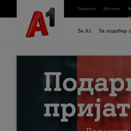
Приватни
Деловни
З
За А1
За подобар 