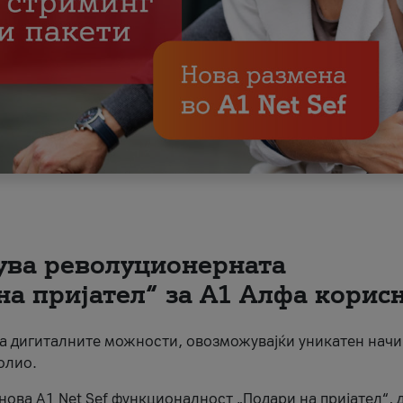
вува револуционерната
на пријател“ за А1 Алфа корис
на дигиталните можности, овозможувајќи уникатен начи
олио.
нова A1 Net Sef функционалност „Подари на пријател“, 