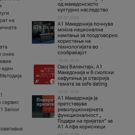
од македонското
и
културно наследство
луги
03.07.2026
рат на
A1 Македонија почнува
бичната
моќна национална
кампања за поодговорно
користење на
ата
технологијата во
сообраќајот
о оние
18.05.2026
невие
Овој Валентајн, A1
е еден
Македонија и 6 скопски
 Методија
кафулиња ја отворија
темата за safe dating
16.02.2026
А1
А1 Македонија ја
и сервис
претставува
1 Senior
револуционерната
функционалност „
Подари на пријател“ за
А1 Алфа корисници
новативна
02.02.2026