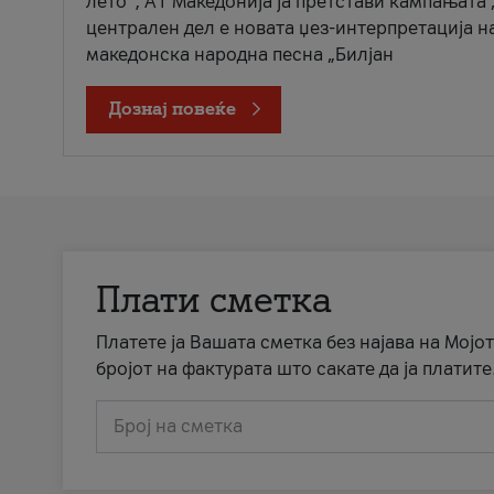
лето“, А1 Македонија ја претстави кампањата 
централен дел е новата џез-интерпретација н
македонска народна песна „Билјан
Дознај повеќе
Плати сметка
Платете ја Вашата сметка без најава на Мојот
бројот на фактурата што сакате да ја платите
Број на сметка