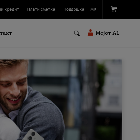
и кредит
Плати сметка
Поддршка
МК
такт
Мојот A1