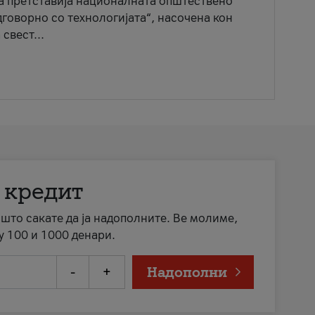
ја претставија националната општествено
говорно со технологијата“, насочена кон
свест...
 кредит
а што сакате да ја надополните. Ве молиме,
у 100 и 1000 денари.
-
+
Надополни