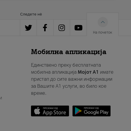
Следете нè
На почеток
Мобилна апликација
Единствено преку бесплатната
мобилна апликација
Мојот A1
имате
пристап до сите важни информации
за Вашите A1 услуги, во било кое
време.
и