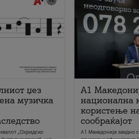
лниот џез
A1 Македони
мена музичка
национална 
користење на
аследство
сообраќајот
ивалот „Охридско
A1 Македонија заедно 