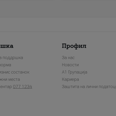
ршка
Профил
за поддршка
За нас
форма
Новости
изнис состанок
А1 Групација
жни места
Кариера
центар
077 1234
Заштита на лични податоц