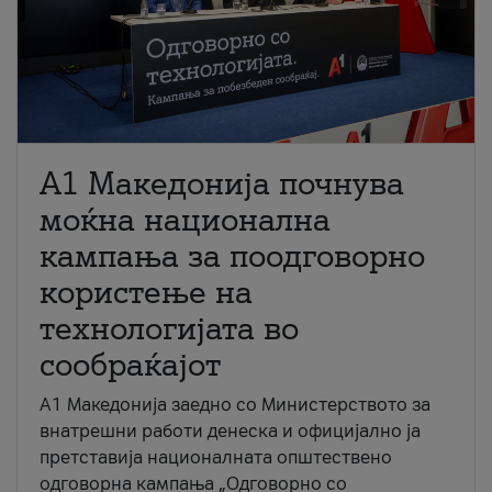
A1 Македонија почнува
моќна национална
кампања за поодговорно
користење на
технологијата во
сообраќајот
A1 Македонија заедно со Министерството за
внатрешни работи денеска и официјално ја
претставија националната општествено
одговорна кампања „Одговорно со