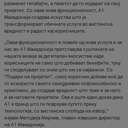
разменат гигабајти, а пакетот да го подарат на свој
пријател. Со оваа нова функционалност, А1
Македонија создава искуства што ја
трансформираат обичната услуга во вистинска
вредност и радост кај корисниците.
„Оваа функционалност е повеќе од нова услуга и за
нас во А1 Македонија претставува суштината на
нашата визија за дигитален екосистем каде
корисниците не само што добиваат бенефити, туку
ги споделуваат со оние што им се најважни. Со
“Подари на пријател”, секој корисник добива моќ да
го искористи своето секојдневие пофлексибилно и
креативно, да создаде вредност што трае и за него
и за неговите пријатели. Ова е уште еден доказ дека
А1 е бренд што ги поврзува луѓето преку
технологија, со вистинска слобода на избор,“
изјави Методија Мирчев, главен извршен директор
на А1 Македонија.