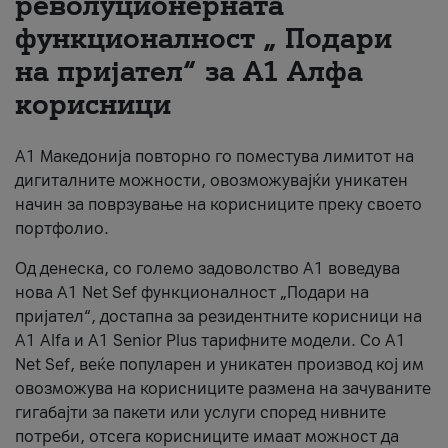
револуционерната
функционалност „ Подари
За нас
на пријател“ за А1 Алфа
#ПодобарОнлајн
корисници
А1 Македонија повторно го поместува лимитот на
дигиталните можности, овозможувајќи уникатен
начин за поврзување на корисниците преку своето
портфолио.
Од денеска, со големо задоволство А1 воведува
нова A1 Net Sef функционалност „Подари на
пријател“, достапна за резидентните корисници на
А1 Alfa и A1 Senior Plus тарифните модели. Со A1
Net Sef, веќе популарен и уникатен производ кој им
овозможува на корисниците размена на зачуваните
гигабајти за пакети или услуги според нивните
потреби, отсега корисниците имаат можност да