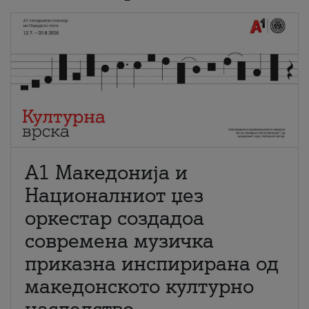
А1 Македонија и
Националниот џез
оркестар создадоа
современа музичка
приказна инспирирана од
македонското културно