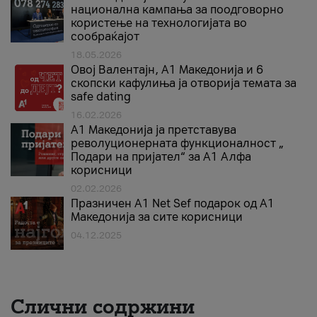
национална кампања за поодговорно
користење на технологијата во
сообраќајот
18.05.2026
Овој Валентајн, A1 Македонија и 6
скопски кафулиња ја отворија темата за
safe dating
16.02.2026
А1 Македонија ја претставува
револуционерната функционалност „
Подари на пријател“ за А1 Алфа
корисници
02.02.2026
Празничен A1 Net Sеf подарок од А1
Македонија за сите корисници
04.12.2025
Слични содржини