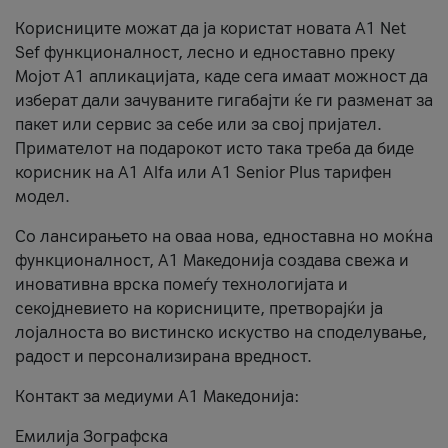
Корисниците можат да ја користат новата А1 Net
Sef функционалност, лесно и едноставно преку
Мојот А1 апликацијата, каде сега имаат можност да
изберат дали зачуваните гигабајти ќе ги разменат за
пакет или сервис за себе или за свој пријател.
Примателот на подарокот исто така треба да биде
корисник на А1 Alfa или A1 Senior Plus тарифен
модел.
Со лансирањето на оваа нова, едноставна но моќна
функционалност, А1 Македонија создава свежа и
иновативна врска помеѓу технологијата и
секојдневието на корисниците, претворајќи ја
лојалноста во вистинско искуство на споделување,
радост и персонализирана вредност.
Контакт за медиуми А1 Македонија:
Емилија Зографска