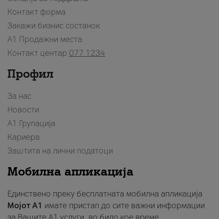
Контакт форма
Закажи бизнис состанок
A1 Продажни места
Контакт центар
077 1234
Профил
За нас
Новости
А1 Групација
Кариера
Заштита на лични податоци
Мобилна апликација
Единствено преку бесплатната мобилна апликација
Мојот A1
имате пристап до сите важни информации
за Вашите A1 услуги, во било кое време.