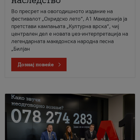
наследство
Во пресрет на овогодишното издание на
фестивалот „Охридско лето“, А1 Македонија ја
претстави кампањата „Културна врска“, чиј
централен дел е новата џез-интерпретација на
легендарната македонска народна песна
„Билјан
Дознај повеќе