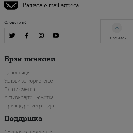
Следете нè
На почеток
Брзи линкови
Ценовници
Услови за користење
Плати сметка
Активирајте Е-сметка
Припејд регистрација
Поддршка
Секција за поддршка