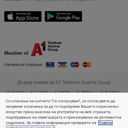
Member of
Начини на плаќање
Дознај повеќе за A1 Telekom Austria Group
A1 Austria
A1 Croatia
A1 Serbia
A1 Belarus
A1 Bulgaria
A1 Slovenia
A1 Digital
Со кликање на копчето "Се согласувам", се согласувате да
зачуваме колачиња за да го подобриме Вашето корисничко
искуство преку анализа на употребата на веб-страната,
подобрување на навигацијата и прикажување на релевантна
содржина. За повеќе информации проверете на
Повеќе