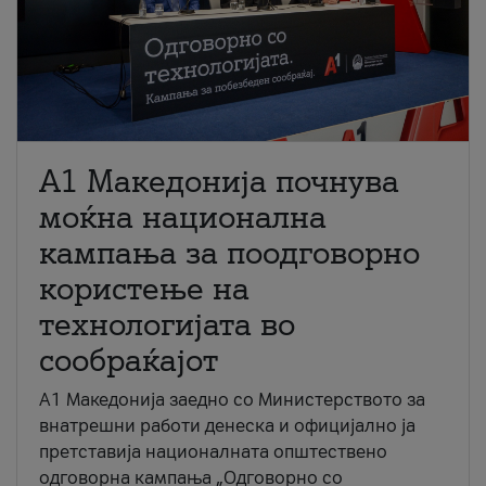
A1 Македонија почнува
моќна национална
кампања за поодговорно
користење на
технологијата во
сообраќајот
A1 Македонија заедно со Министерството за
внатрешни работи денеска и официјално ја
претставија националната општествено
одговорна кампања „Одговорно со