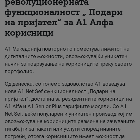
револуционерната
функционалност „ Подари
За нас
на пријател“ за А1 Алфа
#ПодобарОнлајн
корисници
А1 Македонија повторно го поместува лимитот на
дигиталните можности, овозможувајќи уникатен
начин за поврзување на корисниците преку своето
портфолио.
Од денеска, со големо задоволство А1 воведува
нова A1 Net Sef функционалност „Подари на
пријател“, достапна за резидентните корисници на
А1 Alfa и A1 Senior Plus тарифните модели. Со A1
Net Sef, веќе популарен и уникатен производ кој им
овозможува на корисниците размена на зачуваните
гигабајти за пакети или услуги според нивните
потреби, отсега корисниците имаат можност да