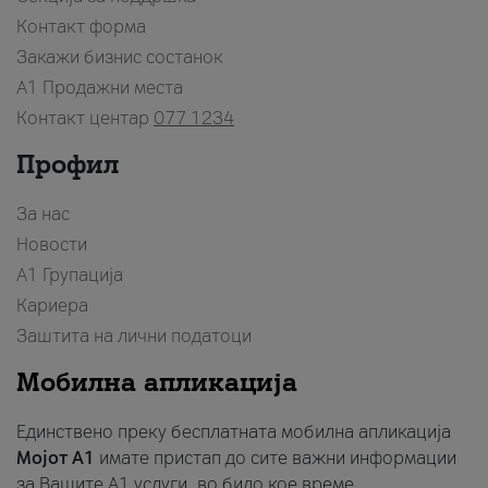
Контакт форма
Закажи бизнис состанок
A1 Продажни места
Контакт центар
077 1234
Профил
За нас
Новости
А1 Групација
Кариера
Заштита на лични податоци
Мобилна апликација
Единствено преку бесплатната мобилна апликација
Мојот A1
имате пристап до сите важни информации
за Вашите A1 услуги, во било кое време.