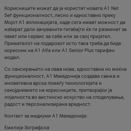
Корисниците можат да ја користат новата А1 Net
Sef функционалност, лесно и едноставно преку
Мојот А1 апликацијата, каде сега имаат можност да
изберат дали зачуваните гигабајти ќе ги разменат за
пакет или сервис за себе или за свој пријател.
Примателот на подарокот исто така треба да биде
корисник на А1 Alfa или A1 Senior Plus тарифен
модел.
Со лансирањето на оваа нова, едноставна но моќна
функционалност, А1 Македонија создава свежа и
иновативна врска помеѓу технологијата и
секојдневието на корисниците, претворајќи ја
лојалноста во вистинско искуство на споделување,
радост и персонализирана вредност.
Контакт за медиуми А1 Македонија:
Емилија Зографска