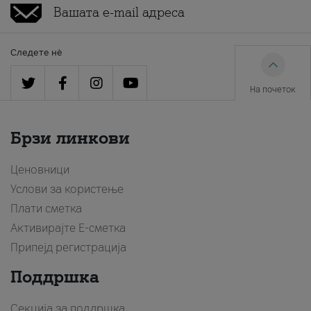
Следете нè
На почеток
Брзи линкови
Ценовници
Услови за користење
Плати сметка
Активирајте Е-сметка
Припејд регистрација
Поддршка
Секција за поддршка