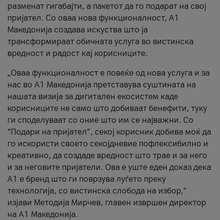
разменат гигабајти, а пакетот да го подарат на свој
пријател. Со оваа нова функционалност, А1
Македонија создава искуства што ја
трансформираат обичната услуга во вистинска
вредност и радост кај корисниците.
„Оваа функционалност е повеќе од нова услуга и за
нас во А1 Македонија претставува суштината на
нашата визија за дигитален екосистем каде
корисниците не само што добиваат бенефити, туку
ги споделуваат со оние што им се најважни. Со
“Подари на пријател”, секој корисник добива моќ да
го искористи своето секојдневие пофлексибилно и
креативно, да создаде вредност што трае и за него
и за неговите пријатели. Ова е уште еден доказ дека
А1 е бренд што ги поврзува луѓето преку
технологија, со вистинска слобода на избор,“
изјави Методија Мирчев, главен извршен директор
на А1 Македонија.