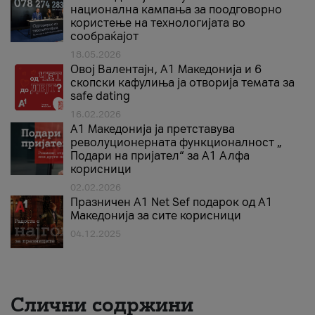
национална кампања за поодговорно
користење на технологијата во
сообраќајот
18.05.2026
Овој Валентајн, A1 Македонија и 6
скопски кафулиња ја отворија темата за
safe dating
16.02.2026
А1 Македонија ја претставува
револуционерната функционалност „
Подари на пријател“ за А1 Алфа
корисници
02.02.2026
Празничен A1 Net Sеf подарок од А1
Македонија за сите корисници
04.12.2025
Слични содржини