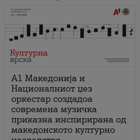
А1 Македонија и
Националниот џез
оркестар создадоа
современа музичка
приказна инспирирана од
македонското културно