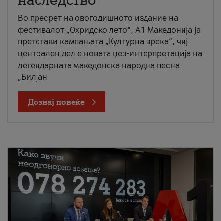
наследство
Во пресрет на овогодишното издание на
фестивалот „Охридско лето“, А1 Македонија ја
претстави кампањата „Културна врска“, чиј
централен дел е новата џез-интерпретација на
легендарната македонска народна песна
„Билјан
Дознај повеќе