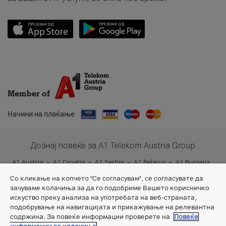
Member of
Начини на плаќање
Дознај повеќе за A1 Telekom Austria Group
A1 Austria
A1 Croatia
A1 Serbia
A1 Belarus
A1 Bulgaria
A1 Slovenia
A1 Digital
Со кликање на копчето "Се согласувам", се согласувате да
зачуваме колачиња за да го подобриме Вашето корисничко
искуство преку анализа на употребата на веб-страната,
подобрување на навигацијата и прикажување на релевантна
содржина. За повеќе информации проверете на
Повеќе