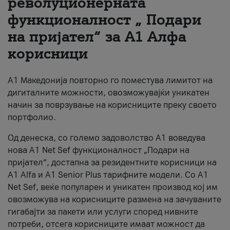
револуционерната
функционалност „ Подари
За нас
на пријател“ за А1 Алфа
#ПодобарОнлајн
корисници
А1 Македонија повторно го поместува лимитот на
дигиталните можности, овозможувајќи уникатен
начин за поврзување на корисниците преку своето
портфолио.
Од денеска, со големо задоволство А1 воведува
нова A1 Net Sef функционалност „Подари на
пријател“, достапна за резидентните корисници на
А1 Alfa и A1 Senior Plus тарифните модели. Со A1
Net Sef, веќе популарен и уникатен производ кој им
овозможува на корисниците размена на зачуваните
гигабајти за пакети или услуги според нивните
потреби, отсега корисниците имаат можност да