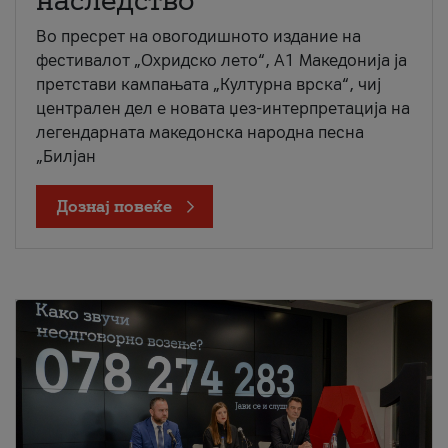
наследство
Во пресрет на овогодишното издание на
фестивалот „Охридско лето“, А1 Македонија ја
претстави кампањата „Културна врска“, чиј
централен дел е новата џез-интерпретација на
легендарната македонска народна песна
„Билјан
Дознај повеќе