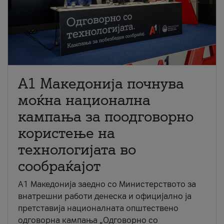
A1 Македонија почнува
моќна национална
кампања за поодговорно
користење на
технологијата во
сообраќајот
A1 Македонија заедно со Министерството за
внатрешни работи денеска и официјално ја
претставија националната општествено
одговорна кампања „Одговорно со