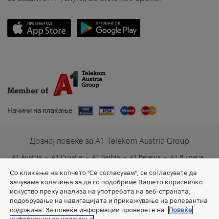
Member of
Начини на плаќање
Дознај повеќе за A1 Telekom Austria Group
A1 Austria
A1 Croatia
A1 Serbia
A1 Belarus
A1 Bulgaria
A1 Slovenia
A1 Digital
Со кликање на копчето "Се согласувам", се согласувате да
зачуваме колачиња за да го подобриме Вашето корисничко
искуство преку анализа на употребата на веб-страната,
подобрување на навигацијата и прикажување на релевантна
содржина. За повеќе информации проверете на
Повеќе