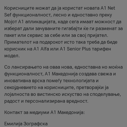
Корисниците можат да ја користат новата А1 Net
Sef функционалност, лесно и едноставно преку
Мојот А1 апликацијата, каде сега имаат можност да
изберат дали зачуваните гигабајти ќе ги разменат за
пакет или сервис за себе или за свој пријател.
Примателот на подарокот исто така треба да биде
корисник на А1 Alfa или A1 Senior Plus тарифен
модел.
Со лансирањето на оваа нова, едноставна но моќна
функционалност, А1 Македонија создава свежа и
иновативна врска помеѓу технологијата и
секојдневието на корисниците, претворајќи ја
лојалноста во вистинско искуство на споделување,
радост и персонализирана вредност.
Контакт за медиуми А1 Македонија:
Емилија Зографска