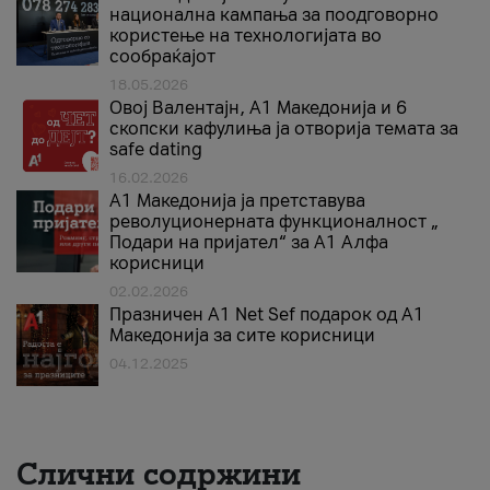
национална кампања за поодговорно
користење на технологијата во
сообраќајот
18.05.2026
Овој Валентајн, A1 Македонија и 6
скопски кафулиња ја отворија темата за
safe dating
16.02.2026
А1 Македонија ја претставува
револуционерната функционалност „
Подари на пријател“ за А1 Алфа
корисници
02.02.2026
Празничен A1 Net Sеf подарок од А1
Македонија за сите корисници
04.12.2025
Слични содржини