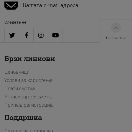
Следете нè
На почеток
Брзи линкови
Ценовници
Услови за користење
Плати сметка
Активирајте Е-сметка
Припејд регистрација
Поддршка
Секција за поддршка