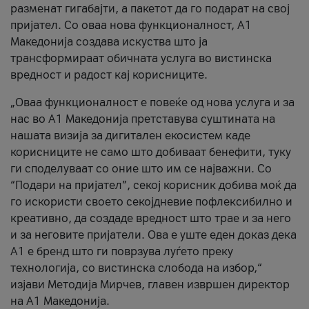
разменат гигабајти, а пакетот да го подарат на свој
пријател. Со оваа нова функционалност, А1
Македонија создава искуства што ја
трансформираат обичната услуга во вистинска
вредност и радост кај корисниците.
„Оваа функционалност е повеќе од нова услуга и за
нас во А1 Македонија претставува суштината на
нашата визија за дигитален екосистем каде
корисниците не само што добиваат бенефити, туку
ги споделуваат со оние што им се најважни. Со
“Подари на пријател”, секој корисник добива моќ да
го искористи своето секојдневие пофлексибилно и
креативно, да создаде вредност што трае и за него
и за неговите пријатели. Ова е уште еден доказ дека
А1 е бренд што ги поврзува луѓето преку
технологија, со вистинска слобода на избор,“
изјави Методија Мирчев, главен извршен директор
на А1 Македонија.