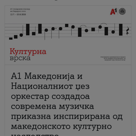
А1 Македонија и
Националниот џез
оркестар создадоа
современа музичка
приказна инспирирана од
македонското културно