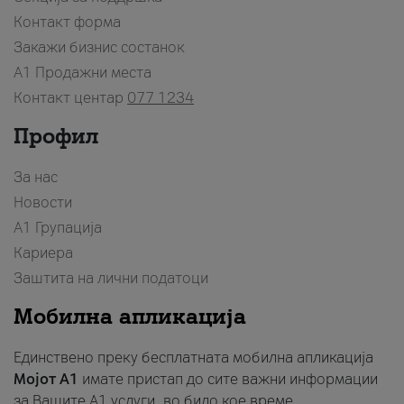
Контакт форма
Закажи бизнис состанок
A1 Продажни места
Контакт центар
077 1234
Профил
За нас
Новости
А1 Групација
Кариера
Заштита на лични податоци
Мобилна апликација
Единствено преку бесплатната мобилна апликација
Мојот A1
имате пристап до сите важни информации
за Вашите A1 услуги, во било кое време.