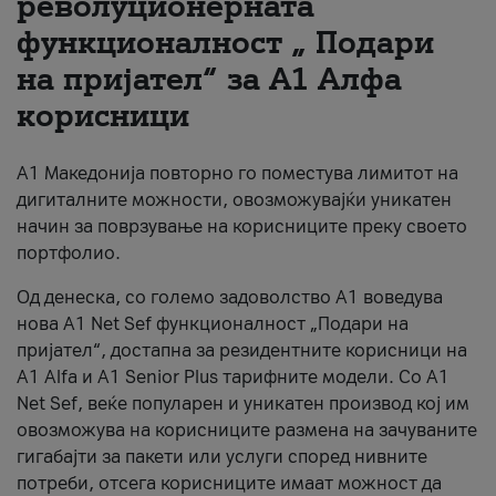
револуционерната
функционалност „ Подари
За нас
на пријател“ за А1 Алфа
#ПодобарОнлајн
корисници
А1 Македонија повторно го поместува лимитот на
дигиталните можности, овозможувајќи уникатен
начин за поврзување на корисниците преку своето
портфолио.
Од денеска, со големо задоволство А1 воведува
нова A1 Net Sef функционалност „Подари на
пријател“, достапна за резидентните корисници на
А1 Alfa и A1 Senior Plus тарифните модели. Со A1
Net Sef, веќе популарен и уникатен производ кој им
овозможува на корисниците размена на зачуваните
гигабајти за пакети или услуги според нивните
потреби, отсега корисниците имаат можност да