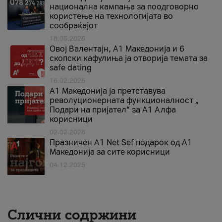
национална кампања за поодговорно
користење на технологијата во
сообраќајот
18.05.2026
Овој Валентајн, A1 Македонија и 6
скопски кафулиња ја отворија темата за
safe dating
16.02.2026
А1 Македонија ја претставува
револуционерната функционалност „
Подари на пријател“ за А1 Алфа
корисници
02.02.2026
Празничен A1 Net Sеf подарок од А1
Македонија за сите корисници
04.12.2025
Слични содржини