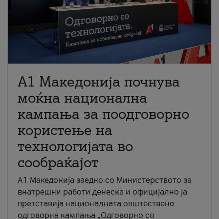
A1 Македонија почнува
моќна национална
кампања за поодговорно
користење на
технологијата во
сообраќајот
A1 Македонија заедно со Министерството за
внатрешни работи денеска и официјално ја
претставија националната општествено
одговорна кампања „Одговорно со