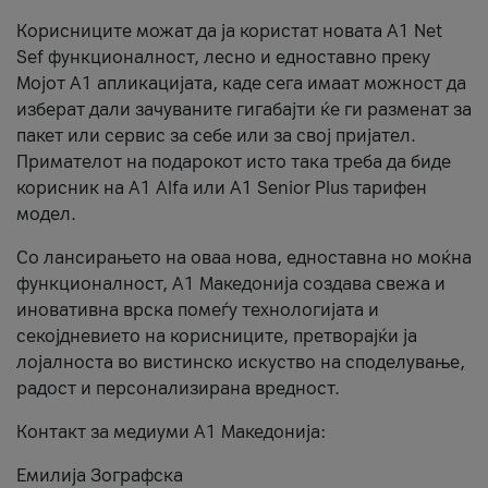
Корисниците можат да ја користат новата А1 Net
Sef функционалност, лесно и едноставно преку
Мојот А1 апликацијата, каде сега имаат можност да
изберат дали зачуваните гигабајти ќе ги разменат за
пакет или сервис за себе или за свој пријател.
Примателот на подарокот исто така треба да биде
корисник на А1 Alfa или A1 Senior Plus тарифен
модел.
Со лансирањето на оваа нова, едноставна но моќна
функционалност, А1 Македонија создава свежа и
иновативна врска помеѓу технологијата и
секојдневието на корисниците, претворајќи ја
лојалноста во вистинско искуство на споделување,
радост и персонализирана вредност.
Контакт за медиуми А1 Македонија:
Емилија Зографска