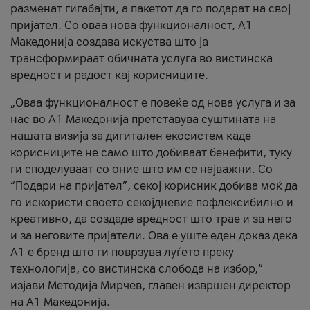
разменат гигабајти, а пакетот да го подарат на свој
пријател. Со оваа нова функционалност, А1
Македонија создава искуства што ја
трансформираат обичната услуга во вистинска
вредност и радост кај корисниците.
„Оваа функционалност е повеќе од нова услуга и за
нас во А1 Македонија претставува суштината на
нашата визија за дигитален екосистем каде
корисниците не само што добиваат бенефити, туку
ги споделуваат со оние што им се најважни. Со
“Подари на пријател”, секој корисник добива моќ да
го искористи своето секојдневие пофлексибилно и
креативно, да создаде вредност што трае и за него
и за неговите пријатели. Ова е уште еден доказ дека
А1 е бренд што ги поврзува луѓето преку
технологија, со вистинска слобода на избор,“
изјави Методија Мирчев, главен извршен директор
на А1 Македонија.