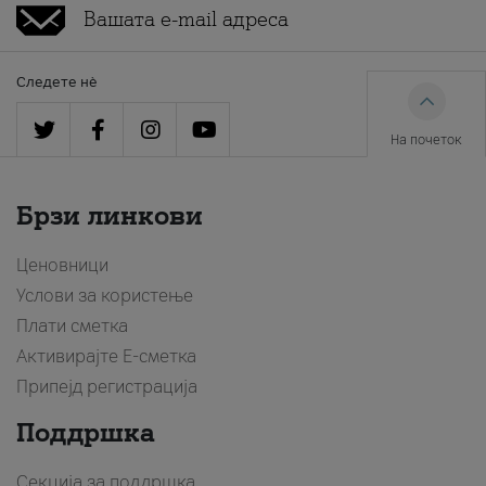
Следете нè
На почеток
Брзи линкови
Ценовници
Услови за користење
Плати сметка
Активирајте Е-сметка
Припејд регистрација
Поддршка
Секција за поддршка