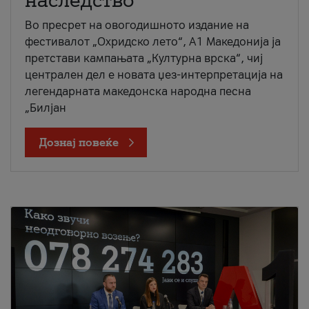
наследство
Во пресрет на овогодишното издание на
фестивалот „Охридско лето“, А1 Македонија ја
претстави кампањата „Културна врска“, чиј
централен дел е новата џез-интерпретација на
легендарната македонска народна песна
„Билјан
Дознај повеќе