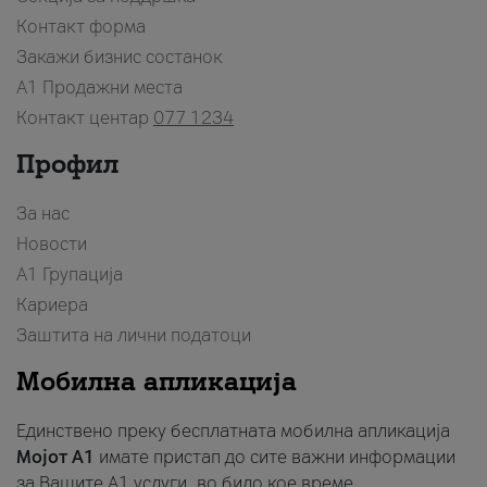
Контакт форма
Закажи бизнис состанок
A1 Продажни места
Контакт центар
077 1234
Профил
За нас
Новости
А1 Групација
Кариера
Заштита на лични податоци
Мобилна апликација
Единствено преку бесплатната мобилна апликација
Мојот A1
имате пристап до сите важни информации
за Вашите A1 услуги, во било кое време.