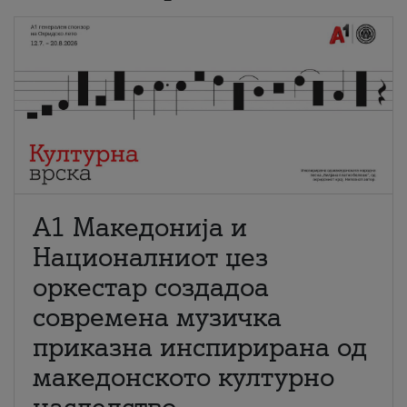
А1 Македонија и
Националниот џез
оркестар создадоа
современа музичка
приказна инспирирана од
македонското културно