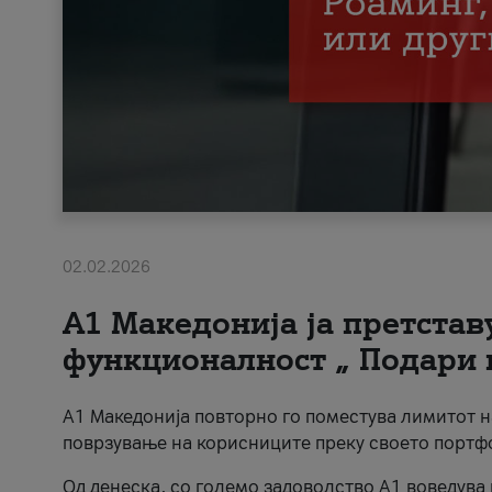
02.02.2026
А1 Македонија ја претста
функционалност „ Подари 
А1 Македонија повторно го поместува лимитот 
поврзување на корисниците преку своето портф
Од денеска, со големо задоволство А1 воведува 