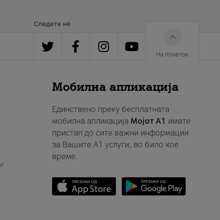
Следете нè
На почеток
Мобилна апликација
Единствено преку бесплатната
мобилна апликација
Мојот A1
имате
пристап до сите важни информации
за Вашите A1 услуги, во било кое
време.
и