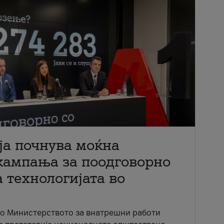
ја почнува моќна
кампања за поодговорно
 технологијата во
со Министерството за внатрешни работи