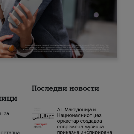
Последни новости
ници
А1 Македонија и
н за
Националниот џез
оркестар создадоа
современа музичка
приказна инспирирана
достапна