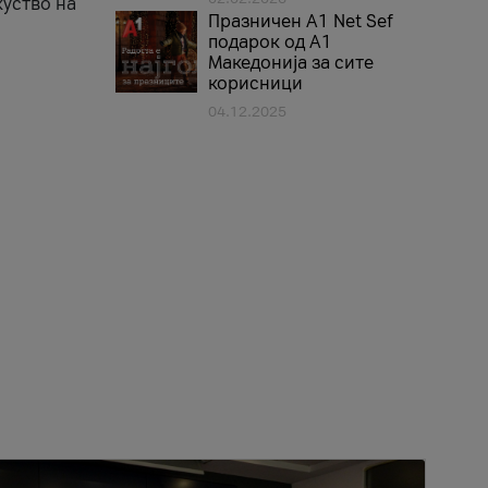
куство на
Празничен A1 Net Sеf
подарок од А1
Македонија за сите
корисници
04.12.2025