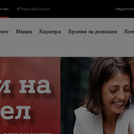
а нас
#ПодобарОнлајн
Надополн
свет
Медиа
Кариера
Броеви за донации
Кон