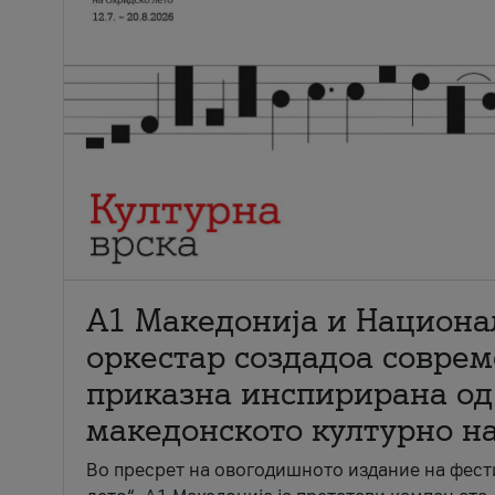
А1 Македонија и Национа
оркестар создадоа совре
приказна инспирирана од
македонското културно н
Во пресрет на овогодишното издание на фест