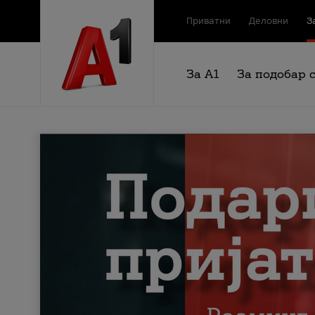
Приватни
Деловни
З
За А1
За подобар 