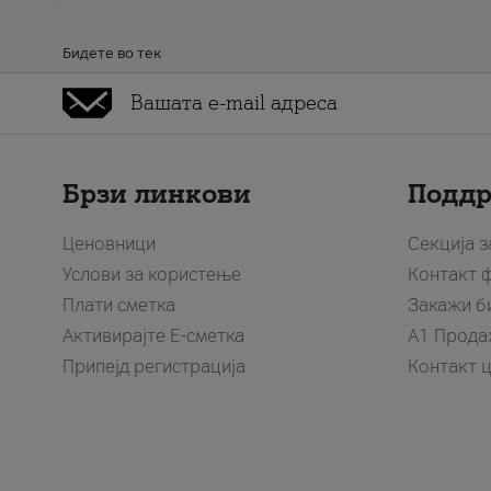
Бидете во тек
Брзи линкови
Подд
Ценовници
Секција 
Услови за користење
Контакт 
Плати сметка
Закажи б
Активирајте Е-сметка
A1 Прода
Припејд регистрација
Контакт 