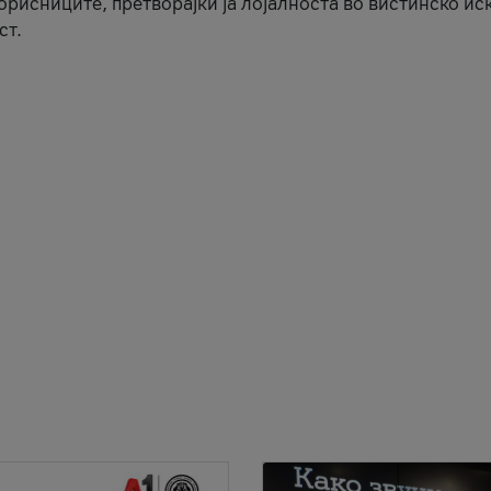
корисниците, претворајќи ја лојалноста во вистинско ис
ст.