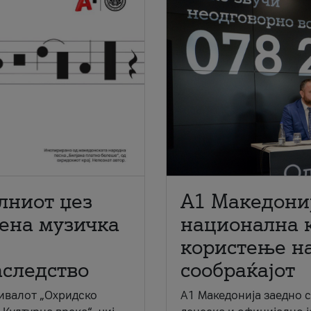
лниот џез
A1 Македони
мена музичка
национална 
користење на
аследство
сообраќајот
ивалот „Охридско
A1 Македонија заедно 