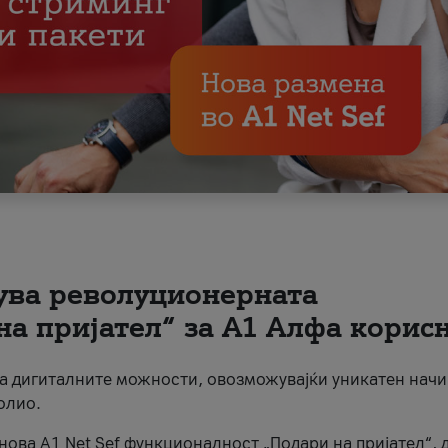
вува револуционерната
на пријател“ за А1 Алфа корис
на дигиталните можности, овозможувајќи уникатен начи
олио.
нова A1 Net Sef функционалност „Подари на пријател“, 