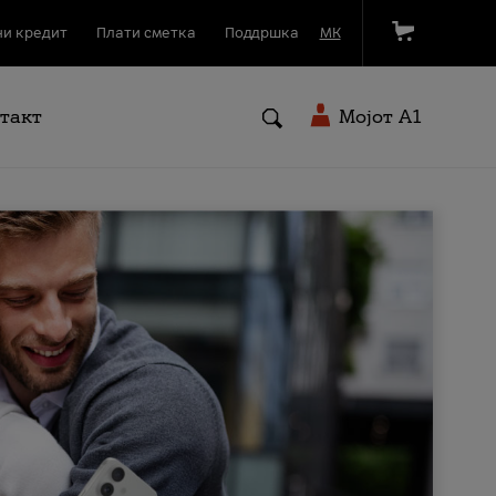
и кредит
Плати сметка
Поддршка
МК
такт
Мојот A1