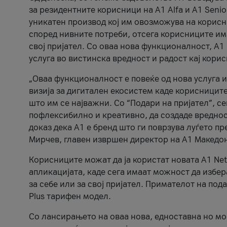
за резидентните корисници на А1 Alfa и A1 Senio
уникатен производ кој им овозможува на корисни
според нивните потреби, отсега корисниците има
свој пријател. Со оваа нова функционалност, А
услуга во вистинска вредност и радост кај кори
„Оваа функционалност е повеќе од нова услуга и
визија за дигитален екосистем каде корисниците
што им се најважни. Со “Подари на пријател”, с
пофлексибилно и креативно, да создаде вредност
доказ дека А1 е бренд што ги поврзува луѓето пр
Мирчев, главен извршен директор на А1 Македон
Корисниците можат да ја користат новата А1 Net
апликацијата, каде сега имаат можност да избера
за себе или за свој пријател. Примателот на пода
Plus тарифен модел.
Со лансирањето на оваа нова, едноставна но м