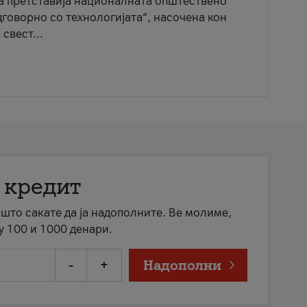
ја претставија националната општествено
говорно со технологијата“, насочена кон
свест...
 кредит
а што сакате да ја надополните. Ве молиме,
у 100 и 1000 денари.
-
+
Надополни