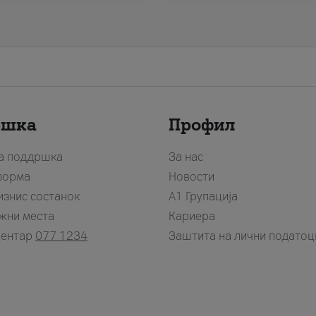
ршка
Профил
за поддршка
За нас
форма
Новости
изнис состанок
А1 Групација
жни места
Кариера
центар
077 1234
Заштита на лични податоц