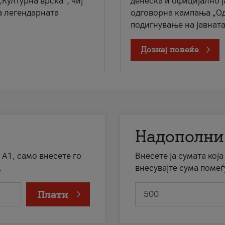
„Културна врска“, чиј
денеска и официјално 
а легендарната
одговорна кампања „Од
подигнување на јавната 
Дознај повеќе
Надополни
 А1, само внесете го
Внесете ја сумата кој
.
внесувајте сума помеѓ
Плати