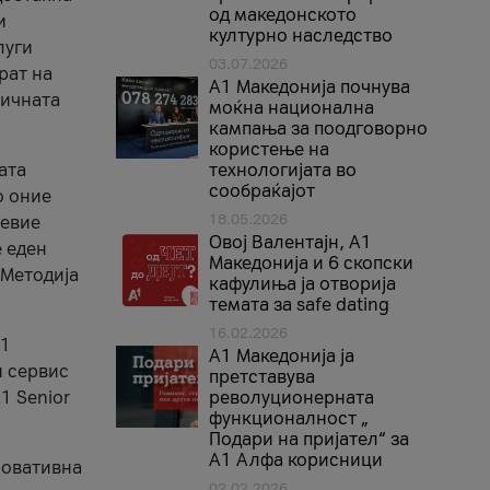
од македонското
и
културно наследство
луги
03.07.2026
рат на
A1 Македонија почнува
бичната
моќна национална
кампања за поодговорно
користење на
ата
технологијата во
сообраќајот
о оние
18.05.2026
невие
Овој Валентајн, A1
е еден
Македонија и 6 скопски
 Методија
кафулиња ја отворија
темата за safe dating
16.02.2026
А1
А1 Македонија ја
и сервис
претставува
1 Senior
револуционерната
функционалност „
Подари на пријател“ за
А1 Алфа корисници
новативна
02.02.2026