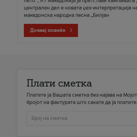
лето“, А1 Македонија ја претстави кампањата 
централен дел е новата џез-интерпретација н
македонска народна песна „Билјан
Дознај повеќе
Плати сметка
Платете ја Вашата сметка без најава на Мојот
бројот на фактурата што сакате да ја платите
Број на сметка