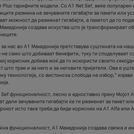
r Plus тарифните модели. Со A1 Net Sef, веќе популарен 
ците размена на зачуваните гигабајти за пакети или ус
ат можност да разменат гигабајти, а пакетот да го пода
1 Македонија создава искуства што ја трансформираат о
сниците.
 за нас во А1 Македонија претставува суштината на наш
 не само што добиваат бенефити, туку ги споделуваат с
екој корисник добива моќ да го искористи своето секојд
 што трае и за него и за неговите пријатели. Ова е ушт
еку технологија, со вистинска слобода на избор,“ изјави
ија.
 Sef функционалност, лесно и едноставно преку Мојот 
т дали зачуваните гигабајти ќе ги разменат за пакет ил
рокот исто така треба да биде корисник на А1 Alfa или A
оќна функционалност, А1 Македонија создава свежа и и