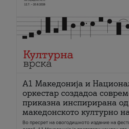
А1 Македонија и Национа
оркестар создадоа совре
приказна инспирирана од
македонското културно н
Во пресрет на овогодишното издание на фест