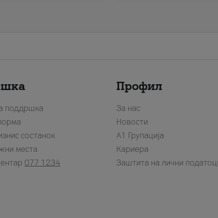
ршка
Профил
за поддршка
За нас
форма
Новости
изнис состанок
А1 Групација
жни места
Кариера
центар
077 1234
Заштита на лични податоц