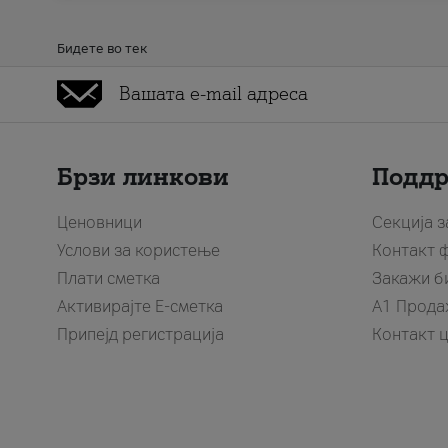
Бидете во тек
Брзи линкови
Подд
Ценовници
Секција 
Услови за користење
Контакт 
Плати сметка
Закажи б
Активирајте Е-сметка
A1 Прода
Припејд регистрација
Контакт 