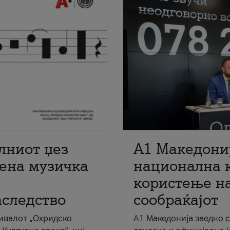
лниот џез
A1 Македони
мена музичка
национална 
користење на
аследство
сообраќајот
ивалот „Охридско
A1 Македонија заедно 