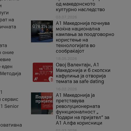
од македонското
и
културно наследство
луги
03.07.2026
рат на
A1 Македонија почнува
бичната
моќна национална
кампања за поодговорно
користење на
ата
технологијата во
сообраќајот
о оние
18.05.2026
невие
Овој Валентајн, A1
е еден
Македонија и 6 скопски
 Методија
кафулиња ја отворија
темата за safe dating
16.02.2026
А1
А1 Македонија ја
и сервис
претставува
1 Senior
револуционерната
функционалност „
Подари на пријател“ за
А1 Алфа корисници
новативна
02.02.2026