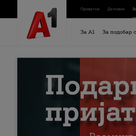
Приватни
Деловни
З
За А1
За подобар 