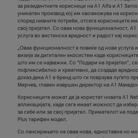
за резидентните корисници на А1 Alfa и A1 Senio
уникатен производ кој им овозможува на корисни
според нивните потреби, отсега корисниците има
свој пријател. Со оваа нова функционалност, А
услуга во вистинска вредност и радост кај кори
„Оваа функционалност е повеќе од нова услуга и
визија за дигитален екосистем каде корисниците
што им се најважни. Со “Подари на пријател”, с
пофлексибилно и креативно, да создаде вредност
доказ дека А1 е бренд што ги поврзува луѓето пр
Мирчев, главен извршен директор на А1 Македон
Корисниците можат да ја користат новата А1 Net
апликацијата, каде сега имаат можност да избера
за себе или за свој пријател. Примателот на пода
Plus тарифен модел.
Со лансирањето на оваа нова, едноставна но м