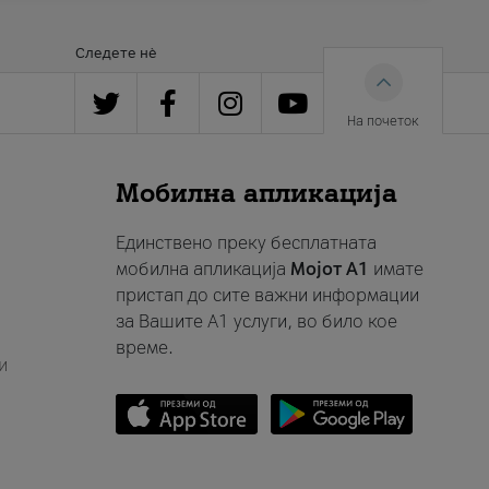
Следете нè
На почеток
Мобилна апликација
Единствено преку бесплатната
мобилна апликација
Мојот A1
имате
пристап до сите важни информации
за Вашите A1 услуги, во било кое
време.
и