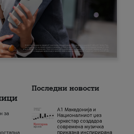
Последни новости
ници
А1 Македонија и
н за
Националниот џез
оркестар создадоа
современа музичка
приказна инспирирана
достапна