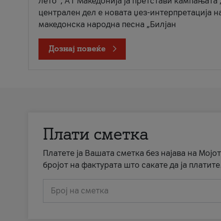
лето“, А1 Македонија ја претстави кампањата 
централен дел е новата џез-интерпретација н
македонска народна песна „Билјан
Дознај повеќе
Плати сметка
Платете ја Вашата сметка без најава на Мојот
бројот на фактурата што сакате да ја платите
Број на сметка