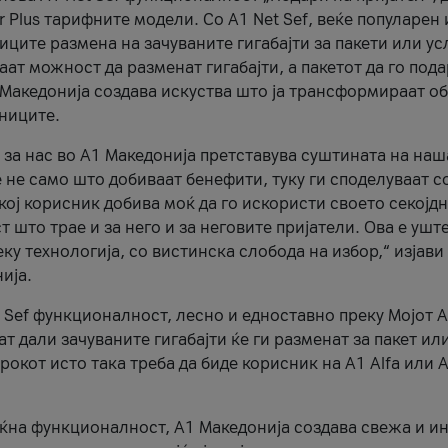
r Plus тарифните модели. Со A1 Net Sef, веќе популарен 
ците размена на зачуваните гигабајти за пакети или ус
ат можност да разменат гигабајти, а пакетот да го пода
1 Македонија создава искуства што ја трансформираат о
сниците.
 за нас во А1 Македонија претставува суштината на наш
 не само што добиваат бенефити, туку ги споделуваат с
екој корисник добива моќ да го искористи своето секојд
 што трае и за него и за неговите пријатели. Ова е ушт
еку технологија, со вистинска слобода на избор,“ изјави
ија.
 Sef функционалност, лесно и едноставно преку Мојот 
т дали зачуваните гигабајти ќе ги разменат за пакет ил
рокот исто така треба да биде корисник на А1 Alfa или A
оќна функционалност, А1 Македонија создава свежа и и