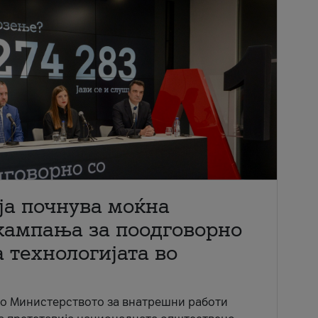
ја почнува моќна
кампања за поодговорно
 технологијата во
со Министерството за внатрешни работи