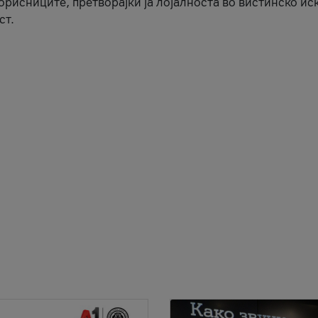
корисниците, претворајќи ја лојалноста во вистинско ис
ст.