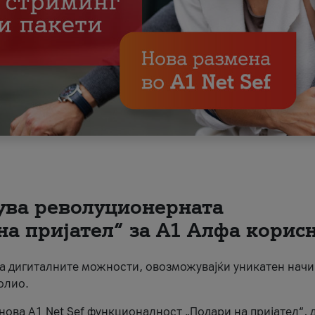
вува револуционерната
на пријател“ за А1 Алфа корис
на дигиталните можности, овозможувајќи уникатен начи
олио.
нова A1 Net Sef функционалност „Подари на пријател“, 