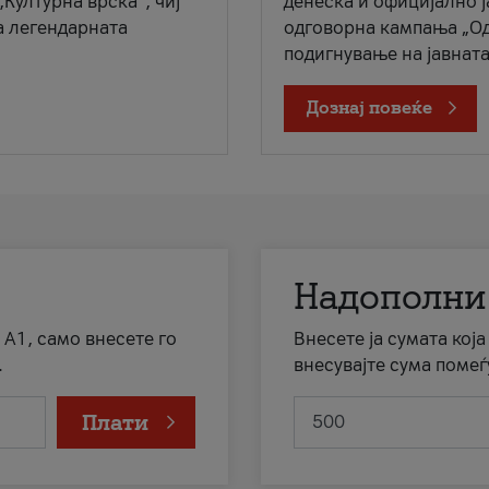
„Културна врска“, чиј
денеска и официјално 
а легендарната
одговорна кампања „Од
подигнување на јавната 
Дознај повеќе
Надополни
 А1, само внесете го
Внесете ја сумата кој
.
внесувајте сума помеѓ
Плати