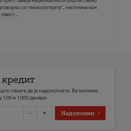
ја претставија националната општествено
говорно со технологијата“, насочена кон
свест...
 кредит
а што сакате да ја надополните. Ве молиме,
у 100 и 1000 денари.
-
+
Надополни