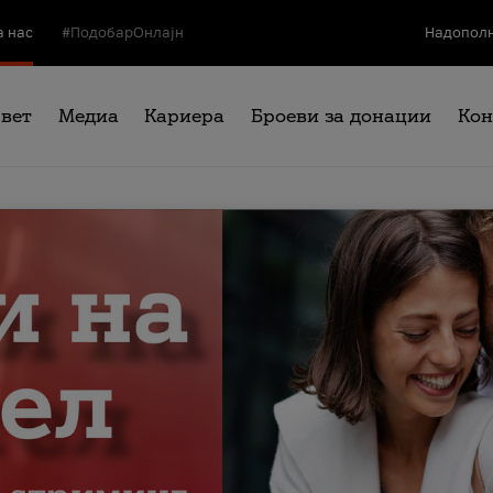
а нас
#ПодобарОнлајн
Надополн
свет
Медиа
Кариера
Броеви за донации
Кон