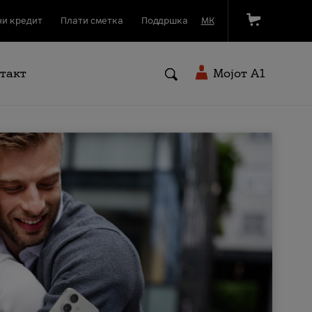
и кредит
Плати сметка
Поддршка
МК
такт
Мојот A1