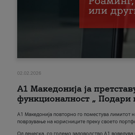
02.02.2026
А1 Македонија ја претста
функционалност „ Подари 
А1 Македонија повторно го поместува лимитот 
поврзување на корисниците преку своето портф
Од денеска, со големо задоволство А1 воведува 