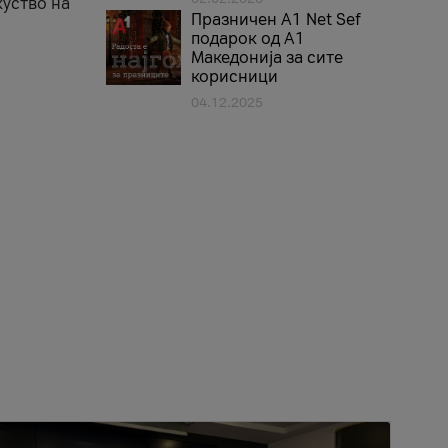
куство на
Празничен A1 Net Sеf
подарок од А1
Македонија за сите
корисници
04.12.2025