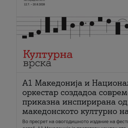
А1 Македонија и Национа
оркестар создадоа совре
приказна инспирирана од
македонското културно н
Во пресрет на овогодишното издание на фест