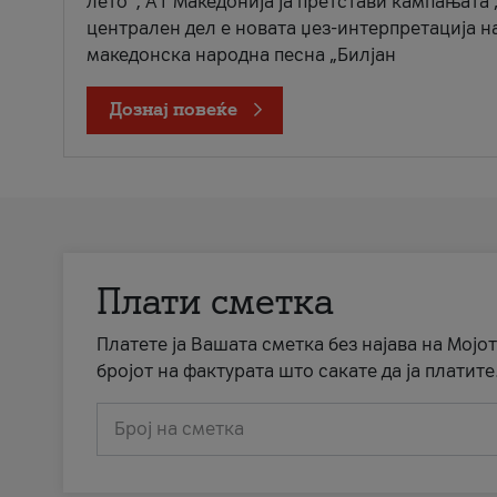
лето“, А1 Македонија ја претстави кампањата 
централен дел е новата џез-интерпретација н
македонска народна песна „Билјан
Дознај повеќе
Плати сметка
Платете ја Вашата сметка без најава на Мојот
бројот на фактурата што сакате да ја платите
Број на сметка