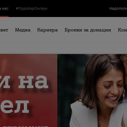
а нас
#ПодобарОнлајн
Надополн
свет
Медиа
Кариера
Броеви за донации
Кон