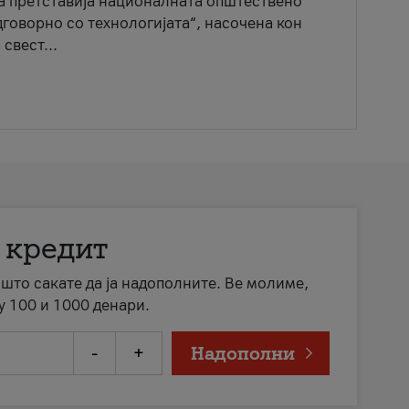
ја претставија националната општествено
говорно со технологијата“, насочена кон
свест...
 кредит
а што сакате да ја надополните. Ве молиме,
у 100 и 1000 денари.
-
+
Надополни