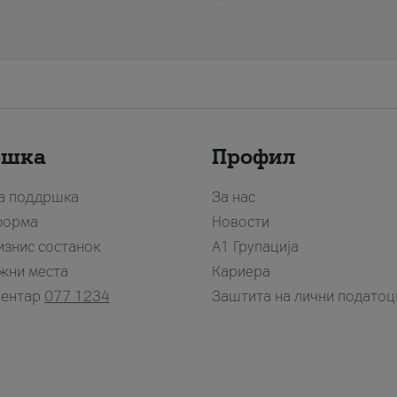
ршка
Профил
за поддршка
За нас
форма
Новости
изнис состанок
А1 Групација
жни места
Кариера
центар
077 1234
Заштита на лични податоц