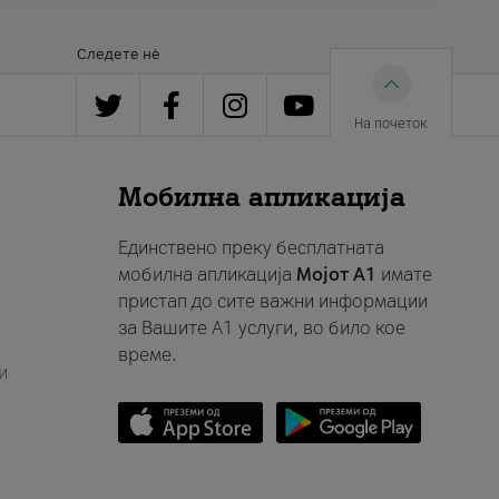
Следете нè
На почеток
Мобилна апликација
Единствено преку бесплатната
мобилна апликација
Мојот A1
имате
пристап до сите важни информации
за Вашите A1 услуги, во било кое
време.
и