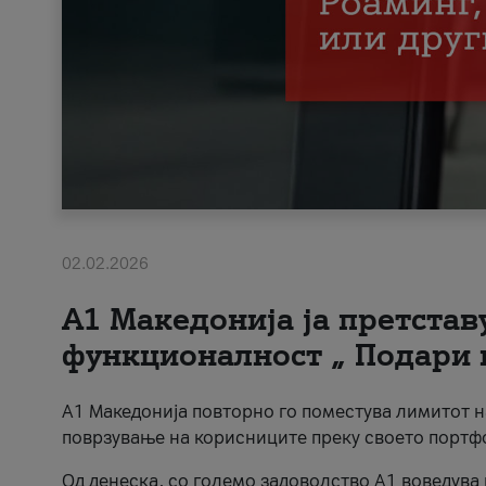
02.02.2026
А1 Македонија ја претста
функционалност „ Подари 
А1 Македонија повторно го поместува лимитот 
поврзување на корисниците преку своето портф
Од денеска, со големо задоволство А1 воведува 