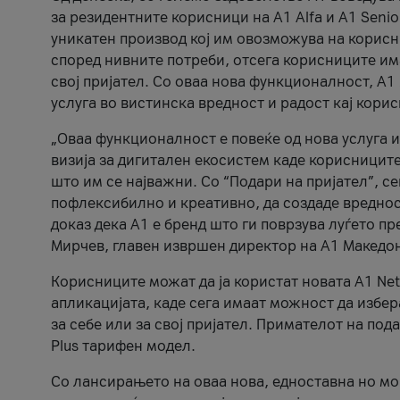
за резидентните корисници на А1 Alfa и A1 Senio
уникатен производ кој им овозможува на корисни
според нивните потреби, отсега корисниците има
свој пријател. Со оваа нова функционалност, А
услуга во вистинска вредност и радост кај кори
„Оваа функционалност е повеќе од нова услуга и
визија за дигитален екосистем каде корисниците
што им се најважни. Со “Подари на пријател”, с
пофлексибилно и креативно, да создаде вредност
доказ дека А1 е бренд што ги поврзува луѓето пр
Мирчев, главен извршен директор на А1 Македон
Корисниците можат да ја користат новата А1 Net
апликацијата, каде сега имаат можност да избера
за себе или за свој пријател. Примателот на пода
Plus тарифен модел.
Со лансирањето на оваа нова, едноставна но м