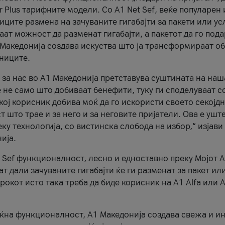
r Plus тарифните модели. Со A1 Net Sef, веќе популарен 
ците размена на зачуваните гигабајти за пакети или ус
ат можност да разменат гигабајти, а пакетот да го пода
1 Македонија создава искуства што ја трансформираат о
сниците.
 за нас во А1 Македонија претставува суштината на наш
 не само што добиваат бенефити, туку ги споделуваат с
екој корисник добива моќ да го искористи своето секојд
 што трае и за него и за неговите пријатели. Ова е ушт
еку технологија, со вистинска слобода на избор,“ изјави
ија.
 Sef функционалност, лесно и едноставно преку Мојот 
т дали зачуваните гигабајти ќе ги разменат за пакет ил
рокот исто така треба да биде корисник на А1 Alfa или A
оќна функционалност, А1 Македонија создава свежа и и