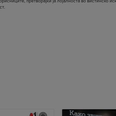
корисниците, претворајќи ја лојалноста во вистинско ис
ст.