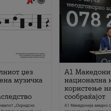
лниот џез
A1 Македони
мена музичка
национална 
користење на
аследство
сообраќајот
ивалот „Охридско
A1 Македонија заедно 