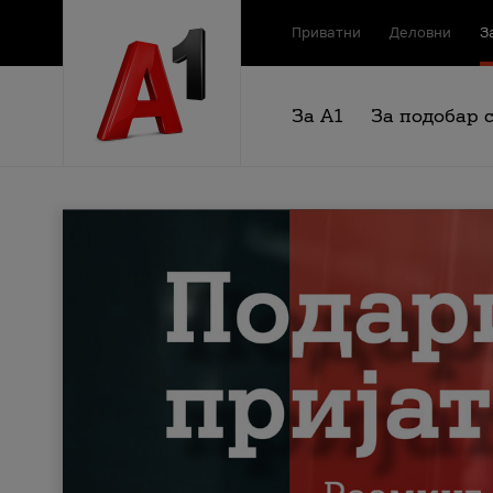
Приватни
Деловни
З
За А1
За подобар 