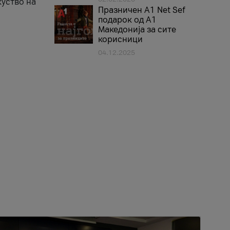
куство на
Празничен A1 Net Sеf
подарок од А1
Македонија за сите
корисници
04.12.2025