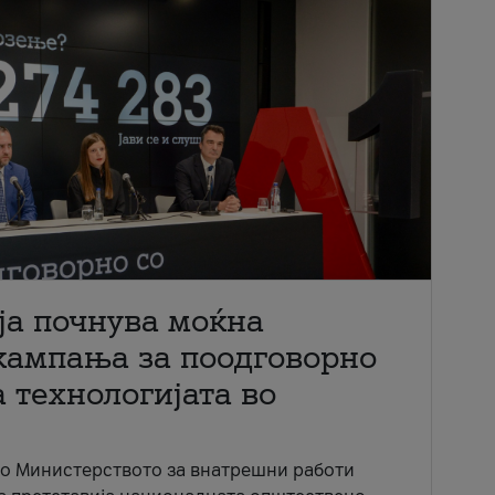
ја почнува моќна
кампања за поодговорно
 технологијата во
со Министерството за внатрешни работи