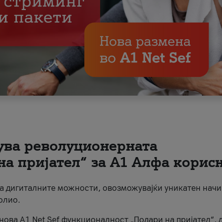
вува револуционерната
на пријател“ за А1 Алфа корис
на дигиталните можности, овозможувајќи уникатен начи
олио.
нова A1 Net Sef функционалност „Подари на пријател“, 