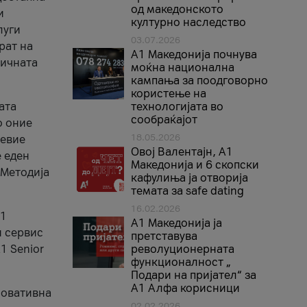
од македонското
и
културно наследство
луги
03.07.2026
рат на
A1 Македонија почнува
бичната
моќна национална
кампања за поодговорно
користење на
ата
технологијата во
сообраќајот
о оние
18.05.2026
невие
Овој Валентајн, A1
е еден
Македонија и 6 скопски
 Методија
кафулиња ја отворија
темата за safe dating
16.02.2026
А1
А1 Македонија ја
и сервис
претставува
1 Senior
револуционерната
функционалност „
Подари на пријател“ за
А1 Алфа корисници
новативна
02.02.2026