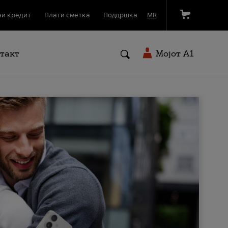
и кредит
Плати сметка
Поддршка
МК
такт
Мојот A1