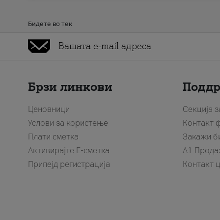
Бидете во тек
Брзи линкови
Подд
Ценовници
Секција 
Услови за користење
Контакт 
Плати сметка
Закажи б
Активирајте Е-сметка
A1 Прода
Припејд регистрација
Контакт 