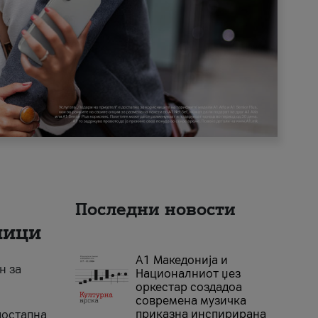
Последни новости
ници
А1 Македонија и
н за
Националниот џез
оркестар создадоа
современа музичка
приказна инспирирана
достапна