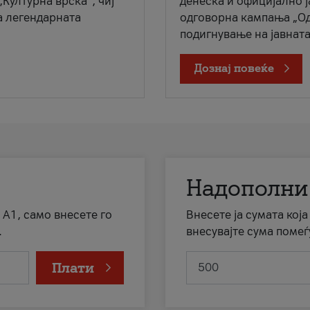
„Културна врска“, чиј
денеска и официјално 
а легендарната
одговорна кампања „Од
подигнување на јавната 
Дознај повеќе
Надополни
 А1, само внесете го
Внесете ја сумата кој
.
внесувајте сума помеѓ
Плати