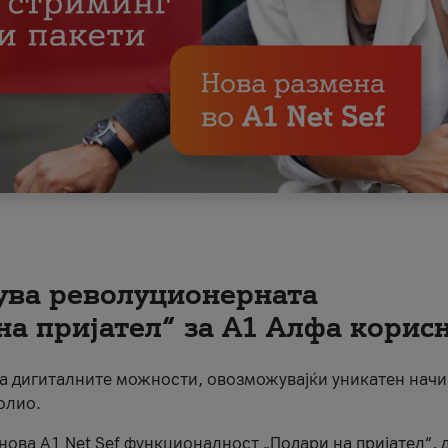
вува револуционерната
на пријател“ за А1 Алфа корис
на дигиталните можности, овозможувајќи уникатен начи
олио.
нова A1 Net Sef функционалност „Подари на пријател“, 