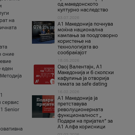
од македонското
и
културно наследство
луги
03.07.2026
рат на
A1 Македонија почнува
бичната
моќна национална
кампања за поодговорно
користење на
ата
технологијата во
сообраќајот
о оние
18.05.2026
невие
Овој Валентајн, A1
е еден
Македонија и 6 скопски
 Методија
кафулиња ја отворија
темата за safe dating
16.02.2026
А1
А1 Македонија ја
и сервис
претставува
1 Senior
револуционерната
функционалност „
Подари на пријател“ за
А1 Алфа корисници
новативна
02.02.2026