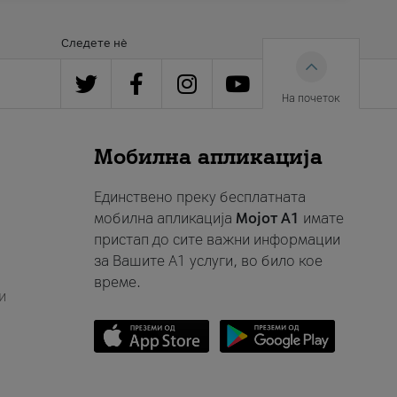
Следете нè
На почеток
Мобилна апликација
Единствено преку бесплатната
мобилна апликација
Мојот A1
имате
пристап до сите важни информации
за Вашите A1 услуги, во било кое
време.
и