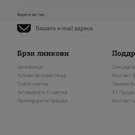
Бидете во тек
Брзи линкови
Подд
Ценовници
Секција 
Услови за користење
Контакт 
Плати сметка
Закажи б
Активирајте Е-сметка
A1 Прода
Припејд регистрација
Контакт 