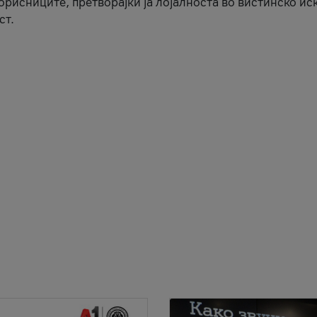
корисниците, претворајќи ја лојалноста во вистинско ис
ст.