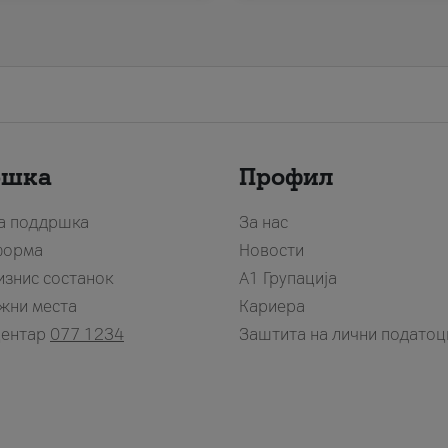
ршка
Профил
за поддршка
За нас
форма
Новости
изнис состанок
А1 Групација
жни места
Кариера
центар
077 1234
Заштита на лични податоц