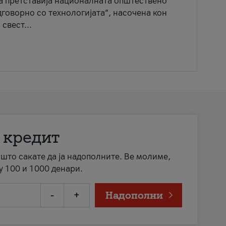
ја претставија националната општествено
говорно со технологијата“, насочена кон
свест...
 кредит
а што сакате да ја надополните. Ве молиме,
у 100 и 1000 денари.
-
+
Надополни