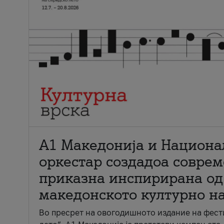
А1 Македонија и Национа
оркестар создадоа совре
приказна инспирирана од
македонското културно н
Во пресрет на овогодишното издание на фест