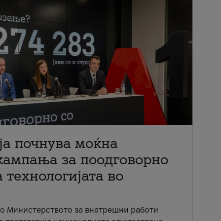
ја почнува моќна
кампања за поодговорно
 технологијата во
со Министерството за внатрешни работи