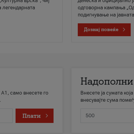
„Културна врска“, чиј
денеска и официјално 
а легендарната
одговорна кампања „Од
подигнување на јавната 
Дознај повеќе
Надополни
 А1, само внесете го
Внесете ја сумата кој
.
внесувајте сума помеѓ
Плати