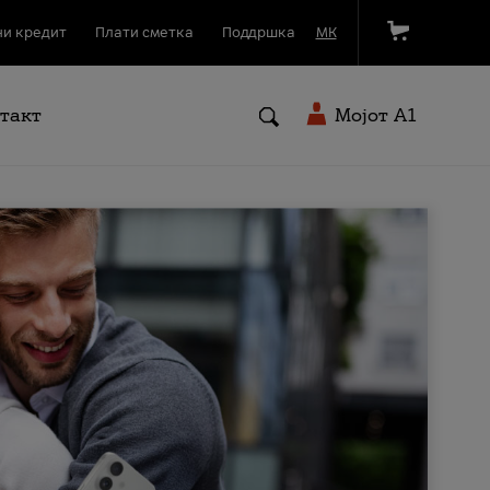
и кредит
Плати сметка
Поддршка
МК
такт
Мојот A1