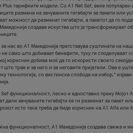
r Plus тарифните модели. Со A1 Net Sef, веќе популарен 
ците размена на зачуваните гигабајти за пакети или ус
ат можност да разменат гигабајти, а пакетот да го пода
1 Македонија создава искуства што ја трансформираат о
сниците.
 за нас во А1 Македонија претставува суштината на наш
 не само што добиваат бенефити, туку ги споделуваат с
екој корисник добива моќ да го искористи своето секојд
 што трае и за него и за неговите пријатели. Ова е ушт
еку технологија, со вистинска слобода на избор,“ изјави
ија.
 Sef функционалност, лесно и едноставно преку Мојот 
т дали зачуваните гигабајти ќе ги разменат за пакет ил
рокот исто така треба да биде корисник на А1 Alfa или A
оќна функционалност, А1 Македонија создава свежа и и