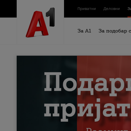
Приватни
Деловни
З
За А1
За подобар 