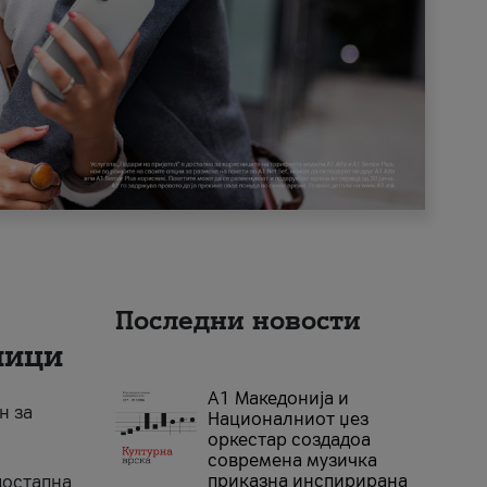
Последни новости
ници
А1 Македонија и
н за
Националниот џез
оркестар создадоа
современа музичка
приказна инспирирана
достапна