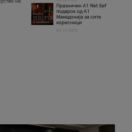
куство на
Празничен A1 Net Sеf
подарок од А1
Македонија за сите
корисници
04.12.2025