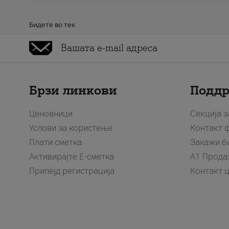
Бидете во тек
Брзи линкови
Подд
Ценовници
Секција 
Услови за користење
Контакт 
Плати сметка
Закажи б
Активирајте Е-сметка
A1 Прода
Припејд регистрација
Контакт 