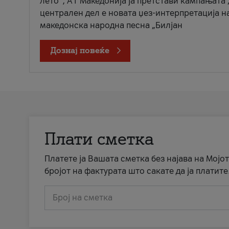
лето“, А1 Македонија ја претстави кампањата 
централен дел е новата џез-интерпретација н
македонска народна песна „Билјан
Дознај повеќе
Плати сметка
Платете ја Вашата сметка без најава на Мојот
бројот на фактурата што сакате да ја платите
Број на сметка