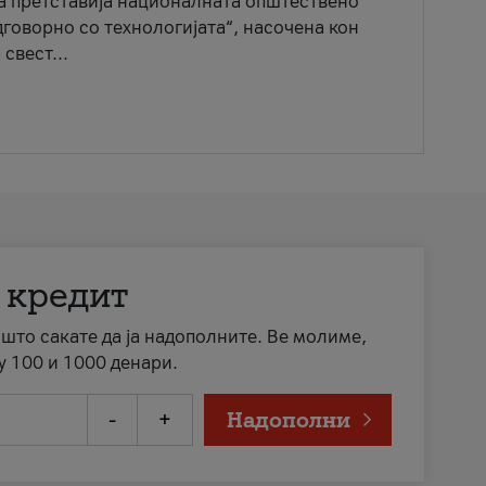
ја претставија националната општествено
говорно со технологијата“, насочена кон
свест...
 кредит
а што сакате да ја надополните. Ве молиме,
у 100 и 1000 денари.
-
+
Надополни