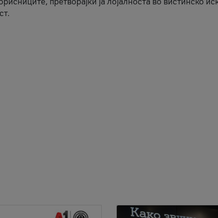
корисниците, претворајќи ја лојалноста во вистинско ис
ст.