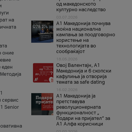
од македонското
и
културно наследство
луги
03.07.2026
рат на
A1 Македонија почнува
бичната
моќна национална
кампања за поодговорно
користење на
ата
технологијата во
сообраќајот
о оние
18.05.2026
невие
Овој Валентајн, A1
е еден
Македонија и 6 скопски
 Методија
кафулиња ја отворија
темата за safe dating
16.02.2026
А1
А1 Македонија ја
и сервис
претставува
1 Senior
револуционерната
функционалност „
Подари на пријател“ за
А1 Алфа корисници
новативна
02.02.2026