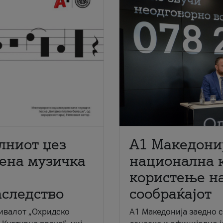
лниот џез
A1 Македони
мена музичка
национална 
користење на
аследство
сообраќајот
ивалот „Охридско
A1 Македонија заедно 