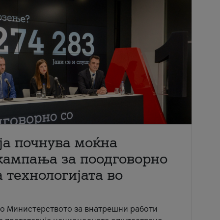
ја почнува моќна
кампања за поодговорно
 технологијата во
со Министерството за внатрешни работи