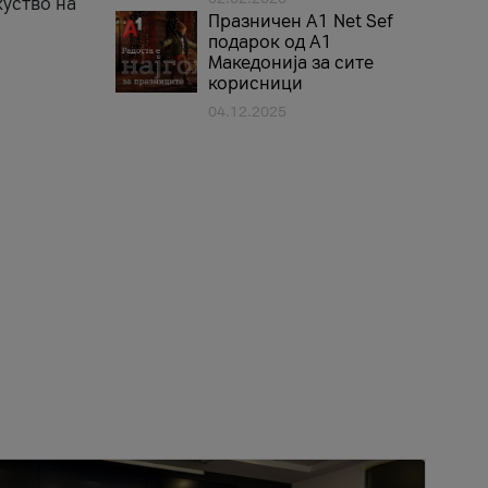
куство на
Празничен A1 Net Sеf
подарок од А1
Македонија за сите
корисници
04.12.2025