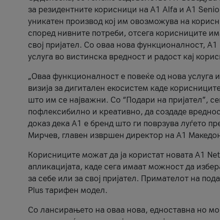
за резидентните корисници на А1 Alfa и A1 Senio
уникатен производ кој им овозможува на корисни
според нивните потреби, отсега корисниците има
свој пријател. Со оваа нова функционалност, А
услуга во вистинска вредност и радост кај кори
„Оваа функционалност е повеќе од нова услуга и
визија за дигитален екосистем каде корисниците
што им се најважни. Со “Подари на пријател”, с
пофлексибилно и креативно, да создаде вредност
доказ дека А1 е бренд што ги поврзува луѓето пр
Мирчев, главен извршен директор на А1 Македон
Корисниците можат да ја користат новата А1 Net
апликацијата, каде сега имаат можност да избера
за себе или за свој пријател. Примателот на пода
Plus тарифен модел.
Со лансирањето на оваа нова, едноставна но м