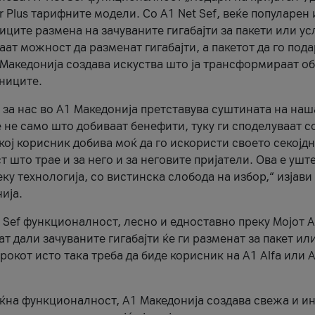
r Plus тарифните модели. Со A1 Net Sef, веќе популарен 
ците размена на зачуваните гигабајти за пакети или ус
ат можност да разменат гигабајти, а пакетот да го пода
1 Македонија создава искуства што ја трансформираат о
сниците.
 за нас во А1 Македонија претставува суштината на наш
 не само што добиваат бенефити, туку ги споделуваат с
екој корисник добива моќ да го искористи своето секојд
 што трае и за него и за неговите пријатели. Ова е ушт
еку технологија, со вистинска слобода на избор,“ изјави
ија.
 Sef функционалност, лесно и едноставно преку Мојот 
т дали зачуваните гигабајти ќе ги разменат за пакет ил
рокот исто така треба да биде корисник на А1 Alfa или A
оќна функционалност, А1 Македонија создава свежа и и