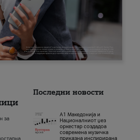
Последни новости
ници
А1 Македонија и
н за
Националниот џез
оркестар создадоа
современа музичка
приказна инспирирана
достапна