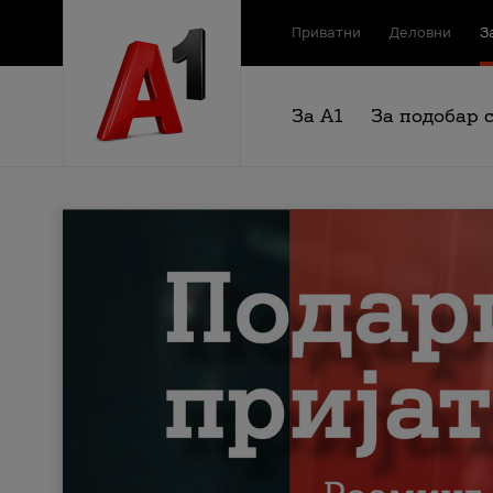
Приватни
Деловни
З
За А1
За подобар 