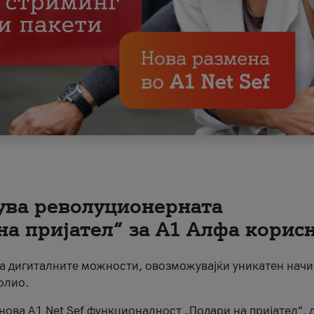
вува револуционерната
на пријател“ за А1 Алфа корис
на дигиталните можности, овозможувајќи уникатен начи
олио.
нова A1 Net Sef функционалност „Подари на пријател“, 