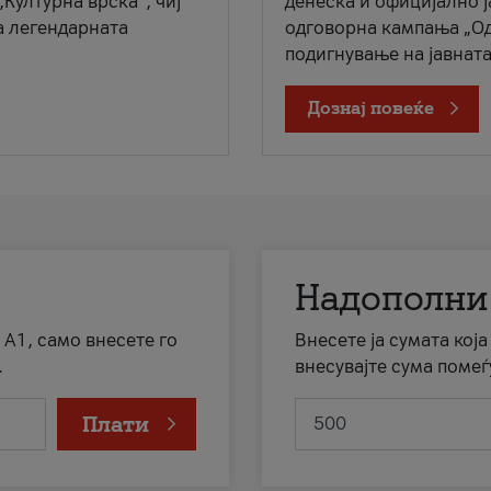
„Културна врска“, чиј
денеска и официјално 
а легендарната
одговорна кампања „Од
подигнување на јавната 
Дознај повеќе
Надополни
 А1, само внесете го
Внесете ја сумата кој
.
внесувајте сума помеѓ
Плати