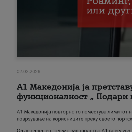
02.02.2026
А1 Македонија ја претста
функционалност „ Подари 
А1 Македонија повторно го поместува лимитот 
поврзување на корисниците преку своето портф
Од денеска, со големо задоволство А1 воведува 