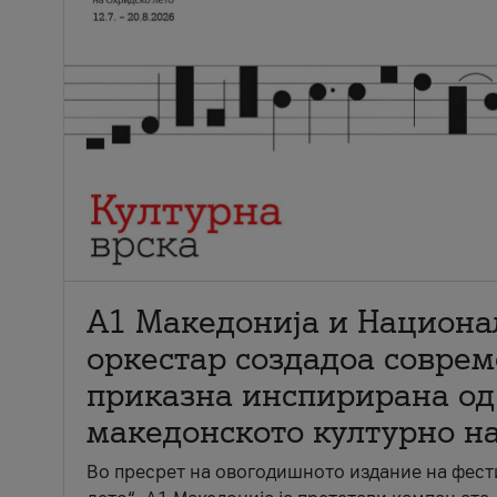
А1 Македонија и Национа
оркестар создадоа совре
приказна инспирирана од
македонското културно н
Во пресрет на овогодишното издание на фест