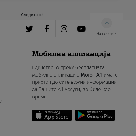
Следете нè
На почеток
Мобилна апликација
Единствено преку бесплатната
мобилна апликација
Мојот A1
имате
пристап до сите важни информации
за Вашите A1 услуги, во било кое
време.
и