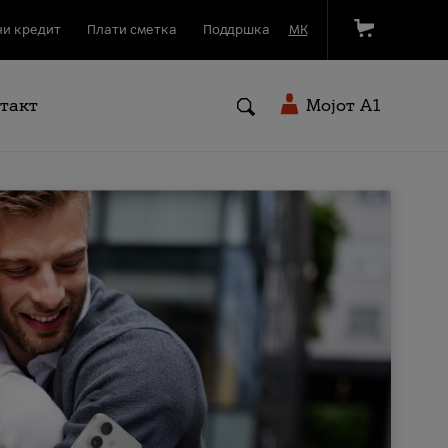
и кредит
Плати сметка
Поддршка
МК
такт
Мојот A1