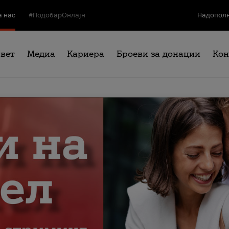
а нас
#ПодобарОнлајн
Надополн
свет
Медиа
Кариера
Броеви за донации
Кон