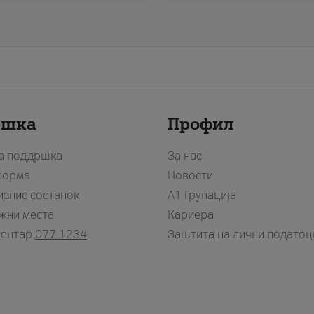
ршка
Профил
за поддршка
За нас
форма
Новости
изнис состанок
А1 Групација
жни места
Кариера
центар
077 1234
Заштита на лични податоц