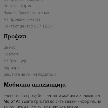
Контакт форма
Закажи бизнис состанок
A1 Продажни места
Контакт центар
077 1234
Профил
За нас
Новости
А1 Групација
Кариера
Заштита на лични податоци
Мобилна апликација
Единствено преку бесплатната мобилна апликација
Мојот A1
имате пристап до сите важни информации
за Вашите A1 услуги, во било кое време.