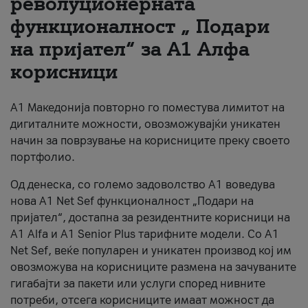
револуционерната
функционалност „ Подари
За нас
на пријател“ за А1 Алфа
#ПодобарОнлајн
корисници
А1 Македонија повторно го поместува лимитот на
дигиталните можности, овозможувајќи уникатен
начин за поврзување на корисниците преку своето
портфолио.
Од денеска, со големо задоволство А1 воведува
нова A1 Net Sef функционалност „Подари на
пријател“, достапна за резидентните корисници на
А1 Alfa и A1 Senior Plus тарифните модели. Со A1
Net Sef, веќе популарен и уникатен производ кој им
овозможува на корисниците размена на зачуваните
гигабајти за пакети или услуги според нивните
потреби, отсега корисниците имаат можност да