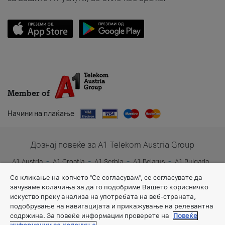
Member of
Начини на плаќање
Дознај повеќе за A1 Telekom Austria Group
A1 Austria
A1 Croatia
A1 Serbia
A1 Belarus
A1 Bulgaria
A1 Slovenia
A1 Digital
Со кликање на копчето "Се согласувам", се согласувате да
зачуваме колачиња за да го подобриме Вашето корисничко
искуство преку анализа на употребата на веб-страната,
подобрување на навигацијата и прикажување на релевантна
содржина. За повеќе информации проверете на
Повеќе