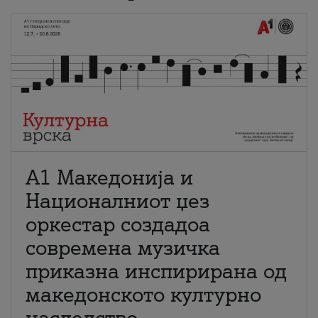
А1 Македонија и
Националниот џез
оркестар создадоа
современа музичка
приказна инспирирана од
македонското културно