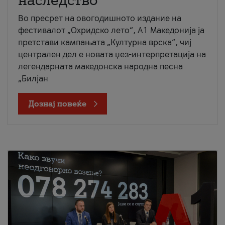
наследство
Во пресрет на овогодишното издание на
фестивалот „Охридско лето“, А1 Македонија ја
претстави кампањата „Културна врска“, чиј
централен дел е новата џез-интерпретација на
легендарната македонска народна песна
„Билјан
Дознај повеќе