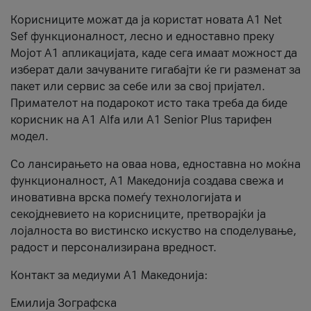
Корисниците можат да ја користат новата А1 Net
Sef функционалност, лесно и едноставно преку
Мојот А1 апликацијата, каде сега имаат можност да
изберат дали зачуваните гигабајти ќе ги разменат за
пакет или сервис за себе или за свој пријател.
Примателот на подарокот исто така треба да биде
корисник на А1 Alfa или A1 Senior Plus тарифен
модел.
Со лансирањето на оваа нова, едноставна но моќна
функционалност, А1 Македонија создава свежа и
иновативна врска помеѓу технологијата и
секојдневието на корисниците, претворајќи ја
лојалноста во вистинско искуство на споделување,
радост и персонализирана вредност.
Контакт за медиуми А1 Македонија:
Емилија Зографска