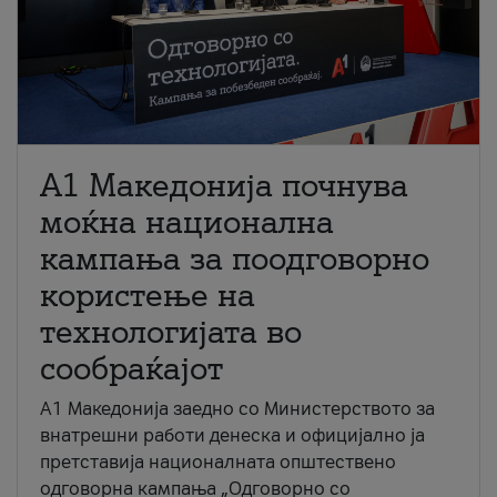
A1 Македонија почнува
моќна национална
кампања за поодговорно
користење на
технологијата во
сообраќајот
A1 Македонија заедно со Министерството за
внатрешни работи денеска и официјално ја
претставија националната општествено
одговорна кампања „Одговорно со