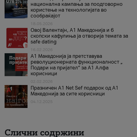
национална кампања за поодговорно
користење на технологијата во
сообраќајот
18.05.2026
Овој Валентајн, A1 Македонија и 6
скопски кафулиња ја отворија темата за
safe dating
16.02.2026
А1 Македонија ја претставува
револуционерната функционалност „
Подари на пријател“ за А1 Алфа
корисници
02.02.2026
Празничен A1 Net Sеf подарок од А1
Македонија за сите корисници
04.12.2025
Слични содржини