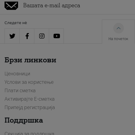
Следете нè
На почеток
Брзи линкови
Ценовници
Услови за користење
Плати сметка
Активирајте Е-сметка
Припејд регистрација
Поддршка
Секција за поддршка