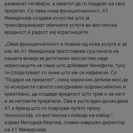
разменат гигабајти, а пакетот да го подарат на свој
пријател. Со оваа нова функционалност, А1
Македонија создава искуства што ја
трансформираат обичната услуга во вистинска
вредност и радост кај корисниците.
„Оваа функционалност е повеќе од нова услуга и за
нас во А1 Македонија претставува суштината на
нашата визија за дигитален екосистем каде
корисниците не само што добиваат бенефити, туку
ги споделуваат со оние што им се најважни. Со
“Подари на пријател”, секој корисник добива моќ да
го искористи своето секојдневие пофлексибилно и
креативно, да создаде вредност што трае и за него
и за неговите пријатели. Ова е уште еден доказ дека
А1 е бренд што ги поврзува луѓето преку
технологија, со вистинска слобода на избор,“
изјави Методија Мирчев, главен извршен директор
на А1 Македонија.