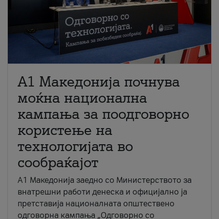
A1 Македонија почнува
моќна национална
кампања за поодговорно
користење на
технологијата во
сообраќајот
A1 Македонија заедно со Министерството за
внатрешни работи денеска и официјално ја
претставија националната општествено
одговорна кампања „Одговорно со