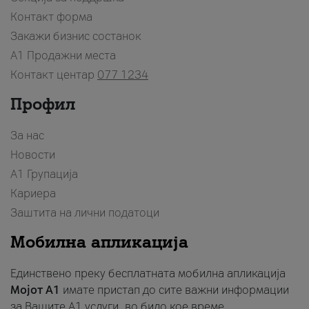
Контакт форма
Закажи бизнис состанок
A1 Продажни места
Контакт центар
077 1234
Профил
За нас
Новости
А1 Групација
Кариера
Заштита на лични податоци
Мобилна апликација
Единствено преку бесплатната мобилна апликација
Мојот A1
имате пристап до сите важни информации
за Вашите A1 услуги, во било кое време.