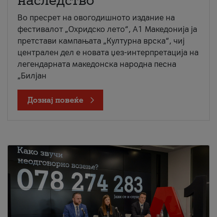
наследство
Во пресрет на овогодишното издание на
фестивалот „Охридско лето“, А1 Македонија ја
претстави кампањата „Културна врска“, чиј
централен дел е новата џез-интерпретација на
легендарната македонска народна песна
„Билјан
Дознај повеќе