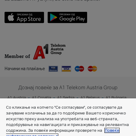
Member of
Начини на плаќање
Дознај повеќе за A1 Telekom Austria Group
A1 Austria
A1 Croatia
A1 Serbia
A1 Belarus
A1 Bulgaria
A1 Slovenia
A1 Digital
Со кликање на копчето "Се согласувам", се согласувате да
зачуваме колачиња за да го подобриме Вашето корисничко
искуство преку анализа на употребата на веб-страната,
подобрување на навигацијата и прикажување на релевантна
содржина. За повеќе информации проверете на
Повеќе