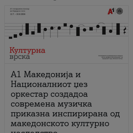
А1 Македонија и
Националниот џез
оркестар создадоа
современа музичка
приказна инспирирана од
македонското културно