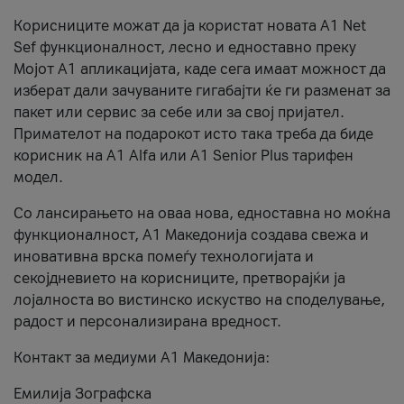
Корисниците можат да ја користат новата А1 Net
Sef функционалност, лесно и едноставно преку
Мојот А1 апликацијата, каде сега имаат можност да
изберат дали зачуваните гигабајти ќе ги разменат за
пакет или сервис за себе или за свој пријател.
Примателот на подарокот исто така треба да биде
корисник на А1 Alfa или A1 Senior Plus тарифен
модел.
Со лансирањето на оваа нова, едноставна но моќна
функционалност, А1 Македонија создава свежа и
иновативна врска помеѓу технологијата и
секојдневието на корисниците, претворајќи ја
лојалноста во вистинско искуство на споделување,
радост и персонализирана вредност.
Контакт за медиуми А1 Македонија:
Емилија Зографска