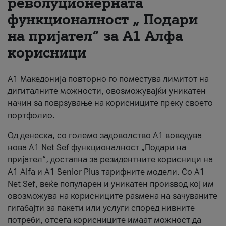
револуционерната
функционалност „ Подари
За нас
на пријател“ за А1 Алфа
#ПодобарОнлајн
корисници
А1 Македонија повторно го поместува лимитот на
дигиталните можности, овозможувајќи уникатен
начин за поврзување на корисниците преку своето
портфолио.
Од денеска, со големо задоволство А1 воведува
нова A1 Net Sef функционалност „Подари на
пријател“, достапна за резидентните корисници на
А1 Alfa и A1 Senior Plus тарифните модели. Со A1
Net Sef, веќе популарен и уникатен производ кој им
овозможува на корисниците размена на зачуваните
гигабајти за пакети или услуги според нивните
потреби, отсега корисниците имаат можност да