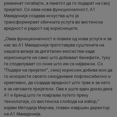
разменат гигабајти, а пакетот да го подарат на свој
пријател. Со оваа нова функционалност, А1
Македонија создава искуства што ја
трансформираат обичната услуга во вистинска
вредност и радост кај корисниците.
„Оваа функционалност е повеќе од нова услуга и за
нас во А1 Македонија претставува суштината на
нашата визија за дигитален екосистем каде
корисниците не само што добиваат бенефити, туку
ги споделуваат со оние што им се најважни. Со
“Подари на пријател”, секој корисник добива моќ да
го искористи своето секојдневие пофлексибилно и
креативно, да создаде вредност што трае и за него
и за неговите пријатели. Ова е уште еден доказ дека
А1 е бренд што ги поврзува луѓето преку
технологија, со вистинска слобода на избор,“
изјави Методија Мирчев, главен извршен директор
на А1 Македонија.