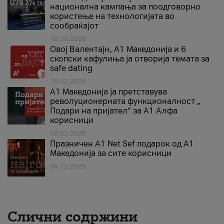
национална кампања за поодговорно
користење на технологијата во
сообраќајот
18.05.2026
Овој Валентајн, A1 Македонија и 6
скопски кафулиња ја отворија темата за
safe dating
16.02.2026
А1 Македонија ја претставува
револуционерната функционалност „
Подари на пријател“ за А1 Алфа
корисници
02.02.2026
Празничен A1 Net Sеf подарок од А1
Македонија за сите корисници
04.12.2025
Слични содржини