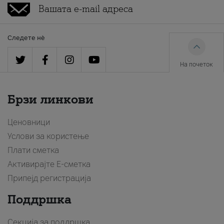
Следете нè
На почеток
Брзи линкови
Ценовници
Услови за користење
Плати сметка
Активирајте Е-сметка
Припејд регистрација
Поддршка
Секција за поддршка