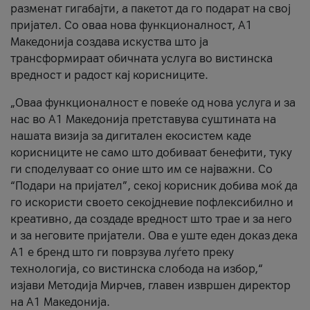
разменат гигабајти, а пакетот да го подарат на свој
пријател. Со оваа нова функционалност, А1
Македонија создава искуства што ја
трансформираат обичната услуга во вистинска
вредност и радост кај корисниците.
„Оваа функционалност е повеќе од нова услуга и за
нас во А1 Македонија претставува суштината на
нашата визија за дигитален екосистем каде
корисниците не само што добиваат бенефити, туку
ги споделуваат со оние што им се најважни. Со
“Подари на пријател”, секој корисник добива моќ да
го искористи своето секојдневие пофлексибилно и
креативно, да создаде вредност што трае и за него
и за неговите пријатели. Ова е уште еден доказ дека
А1 е бренд што ги поврзува луѓето преку
технологија, со вистинска слобода на избор,“
изјави Методија Мирчев, главен извршен директор
на А1 Македонија.