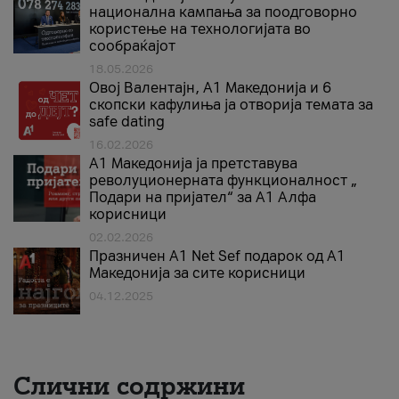
национална кампања за поодговорно
користење на технологијата во
сообраќајот
18.05.2026
Овој Валентајн, A1 Македонија и 6
скопски кафулиња ја отворија темата за
safe dating
16.02.2026
А1 Македонија ја претставува
револуционерната функционалност „
Подари на пријател“ за А1 Алфа
корисници
02.02.2026
Празничен A1 Net Sеf подарок од А1
Македонија за сите корисници
04.12.2025
Слични содржини