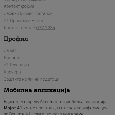
Контакт форма
Закажи бизнис состанок
A1 Продажни места
Контакт центар
077 1234
Профил
За нас
Новости
А1 Групација
Кариера
Заштита на лични податоци
Мобилна апликација
Единствено преку бесплатната мобилна апликација
Мојот A1
имате пристап до сите важни информации
за Вашите A1 услуги, во било кое време.