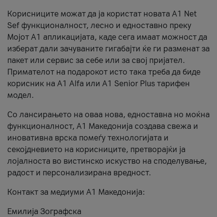
Корисниците можат да ја користат новата А1 Net
Sef функционалност, лесно и едноставно преку
Мојот А1 апликацијата, каде сега имаат можност да
изберат дали зачуваните гигабајти ќе ги разменат за
пакет или сервис за себе или за свој пријател.
Примателот на подарокот исто така треба да биде
корисник на А1 Alfa или A1 Senior Plus тарифен
модел.
Со лансирањето на оваа нова, едноставна но моќна
функционалност, А1 Македонија создава свежа и
иновативна врска помеѓу технологијата и
секојдневието на корисниците, претворајќи ја
лојалноста во вистинско искуство на споделување,
радост и персонализирана вредност.
Контакт за медиуми А1 Македонија:
Емилија Зографска