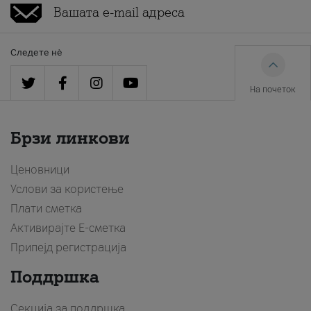
Следете нè
На почеток
Брзи линкови
Ценовници
Услови за користење
Плати сметка
Активирајте Е-сметка
Припејд регистрација
Поддршка
Секција за поддршка