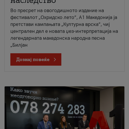
наследство
Во пресрет на овогодишното издание на
фестивалот „Охридско лето“, А1 Македонија ја
претстави кампањата „Културна врска“, чиј
централен дел е новата џез-интерпретација на
легендарната македонска народна песна
„Билјан
Дознај повеќе