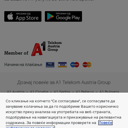
Member of
Начини на плаќање
Дознај повеќе за A1 Telekom Austria Group
A1 Austria
A1 Croatia
A1 Serbia
A1 Belarus
A1 Bulgaria
A1 Slovenia
A1 Digital
Со кликање на копчето "Се согласувам", се согласувате да
зачуваме колачиња за да го подобриме Вашето корисничко
искуство преку анализа на употребата на веб-страната,
подобрување на навигацијата и прикажување на релевантна
содржина. За повеќе информации проверете на
Повеќе