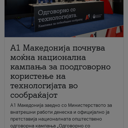
A1 Македонија почнува
моќна национална
кампања за поодговорно
користење на
технологијата во
сообраќајот
A1 Македонија заедно со Министерството за
внатрешни работи денеска и официјално ја
претставија националната општествено
одговорна кампања „Одговорно со