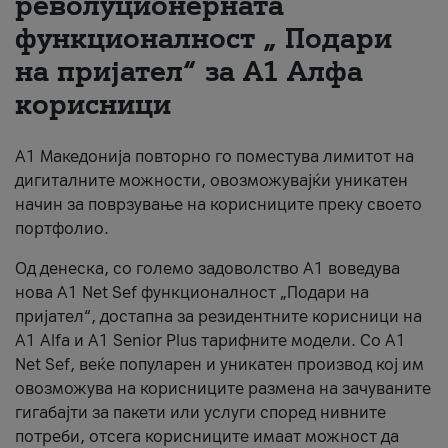
револуционерната
функционалност „ Подари
За нас
на пријател“ за А1 Алфа
#ПодобарОнлајн
корисници
А1 Македонија повторно го поместува лимитот на
дигиталните можности, овозможувајќи уникатен
начин за поврзување на корисниците преку своето
портфолио.
Од денеска, со големо задоволство А1 воведува
нова A1 Net Sef функционалност „Подари на
пријател“, достапна за резидентните корисници на
А1 Alfa и A1 Senior Plus тарифните модели. Со A1
Net Sef, веќе популарен и уникатен производ кој им
овозможува на корисниците размена на зачуваните
гигабајти за пакети или услуги според нивните
потреби, отсега корисниците имаат можност да