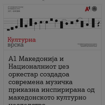
А1 Македонија и
Националниот џез
оркестар создадоа
современа музичка
приказна инспирирана од
македонското културно