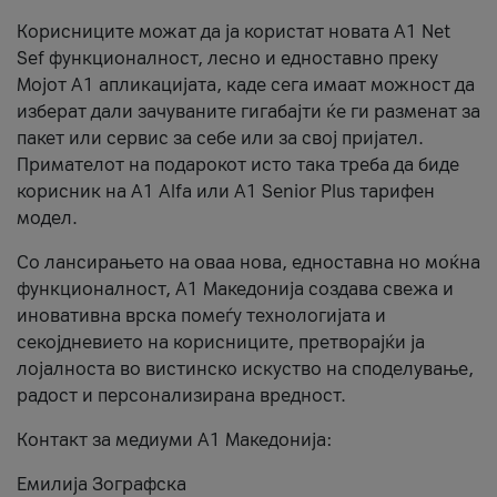
Корисниците можат да ја користат новата А1 Net
Sef функционалност, лесно и едноставно преку
Мојот А1 апликацијата, каде сега имаат можност да
изберат дали зачуваните гигабајти ќе ги разменат за
пакет или сервис за себе или за свој пријател.
Примателот на подарокот исто така треба да биде
корисник на А1 Alfa или A1 Senior Plus тарифен
модел.
Со лансирањето на оваа нова, едноставна но моќна
функционалност, А1 Македонија создава свежа и
иновативна врска помеѓу технологијата и
секојдневието на корисниците, претворајќи ја
лојалноста во вистинско искуство на споделување,
радост и персонализирана вредност.
Контакт за медиуми А1 Македонија:
Емилија Зографска