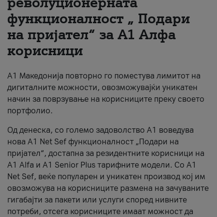
револуционерната
функционалност „ Подари
За нас
на пријател“ за А1 Алфа
#ПодобарОнлајн
корисници
А1 Македонија повторно го поместува лимитот на
дигиталните можности, овозможувајќи уникатен
начин за поврзување на корисниците преку своето
портфолио.
Од денеска, со големо задоволство А1 воведува
нова A1 Net Sef функционалност „Подари на
пријател“, достапна за резидентните корисници на
А1 Alfa и A1 Senior Plus тарифните модели. Со A1
Net Sef, веќе популарен и уникатен производ кој им
овозможува на корисниците размена на зачуваните
гигабајти за пакети или услуги според нивните
потреби, отсега корисниците имаат можност да