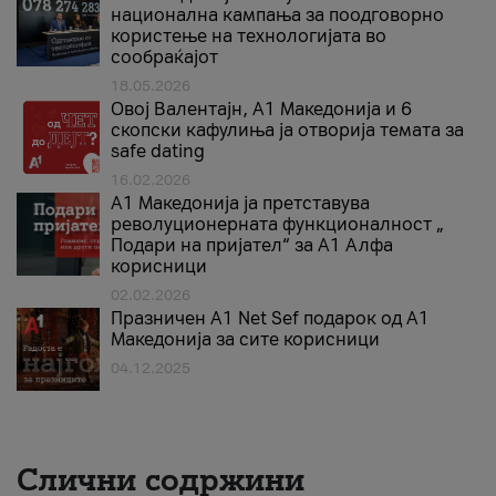
национална кампања за поодговорно
користење на технологијата во
сообраќајот
18.05.2026
Овој Валентајн, A1 Македонија и 6
скопски кафулиња ја отворија темата за
safe dating
16.02.2026
А1 Македонија ја претставува
револуционерната функционалност „
Подари на пријател“ за А1 Алфа
корисници
02.02.2026
Празничен A1 Net Sеf подарок од А1
Македонија за сите корисници
04.12.2025
Слични содржини