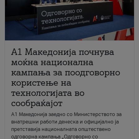
A1 Македонија почнува
моќна национална
кампања за поодговорно
користење на
технологијата во
сообраќајот
A1 Македонија заедно со Министерството за
внатрешни работи денеска и официјално ја
претставија националната општествено
одговорна кампања „Одговорно со