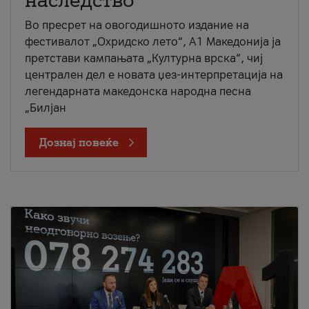
наследство
Во пресрет на овогодишното издание на
фестивалот „Охридско лето“, А1 Македонија ја
претстави кампањата „Културна врска“, чиј
централен дел е новата џез-интерпретација на
легендарната македонска народна песна
„Билјан
Дознај повеќе