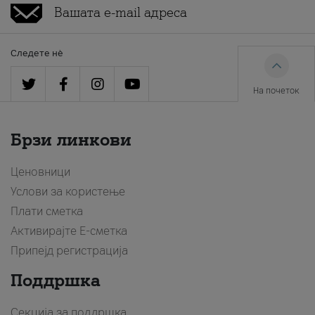
Следете нè
На почеток
Брзи линкови
Ценовници
Услови за користење
Плати сметка
Активирајте Е-сметка
Припејд регистрација
Поддршка
Секција за поддршка