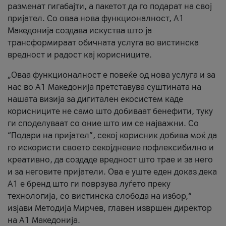
разменат гигабајти, а пакетот да го подарат на свој
пријател. Со оваа нова функционалност, А1
Македонија создава искуства што ја
трансформираат обичната услуга во вистинска
вредност и радост кај корисниците.
„Оваа функционалност е повеќе од нова услуга и за
нас во А1 Македонија претставува суштината на
нашата визија за дигитален екосистем каде
корисниците не само што добиваат бенефити, туку
ги споделуваат со оние што им се најважни. Со
“Подари на пријател”, секој корисник добива моќ да
го искористи своето секојдневие пофлексибилно и
креативно, да создаде вредност што трае и за него
и за неговите пријатели. Ова е уште еден доказ дека
А1 е бренд што ги поврзува луѓето преку
технологија, со вистинска слобода на избор,“
изјави Методија Мирчев, главен извршен директор
на А1 Македонија.