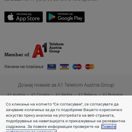
Member of
Начини на плаќање
Дознај повеќе за A1 Telekom Austria Group
A1 Austria
A1 Croatia
A1 Serbia
A1 Belarus
A1 Bulgaria
A1 Slovenia
A1 Digital
Со кликање на копчето "Се согласувам", се согласувате да
зачуваме колачиња за да го подобриме Вашето корисничко
искуство преку анализа на употребата на веб-страната,
подобрување на навигацијата и прикажување на релевантна
содржина. За повеќе информации проверете на
Повеќе