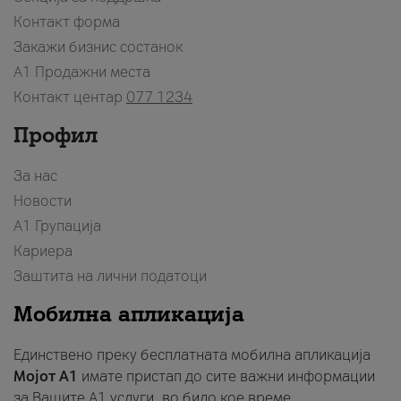
Контакт форма
Закажи бизнис состанок
A1 Продажни места
Контакт центар
077 1234
Профил
За нас
Новости
А1 Групација
Кариера
Заштита на лични податоци
Мобилна апликација
Единствено преку бесплатната мобилна апликација
Мојот A1
имате пристап до сите важни информации
за Вашите A1 услуги, во било кое време.