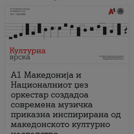
А1 Македонија и
Националниот џез
оркестар создадоа
современа музичка
приказна инспирирана од
македонското културно