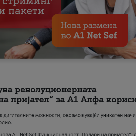
вува револуционерната
на пријател“ за А1 Алфа корис
на дигиталните можности, овозможувајќи уникатен начи
олио.
нова A1 Net Sef функционалност „Подари на пријател“, 