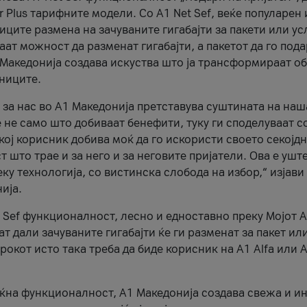
r Plus тарифните модели. Со A1 Net Sef, веќе популарен 
ците размена на зачуваните гигабајти за пакети или ус
ат можност да разменат гигабајти, а пакетот да го пода
1 Македонија создава искуства што ја трансформираат о
сниците.
 за нас во А1 Македонија претставува суштината на наш
 не само што добиваат бенефити, туку ги споделуваат с
екој корисник добива моќ да го искористи своето секојд
 што трае и за него и за неговите пријатели. Ова е ушт
еку технологија, со вистинска слобода на избор,“ изјави
ија.
 Sef функционалност, лесно и едноставно преку Мојот 
т дали зачуваните гигабајти ќе ги разменат за пакет ил
рокот исто така треба да биде корисник на А1 Alfa или A
оќна функционалност, А1 Македонија создава свежа и и