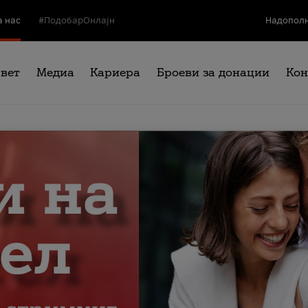
а нас
#ПодобарОнлајн
Надополн
свет
Медиа
Кариера
Броеви за донации
Кон