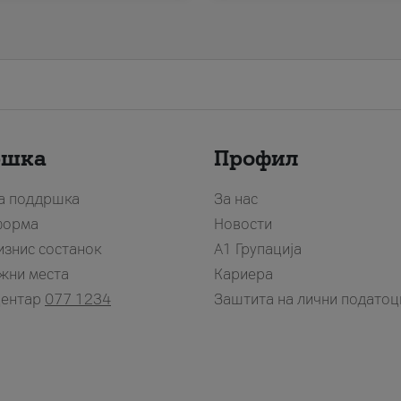
ршка
Профил
за поддршка
За нас
форма
Новости
изнис состанок
А1 Групација
жни места
Кариера
центар
077 1234
Заштита на лични податоц