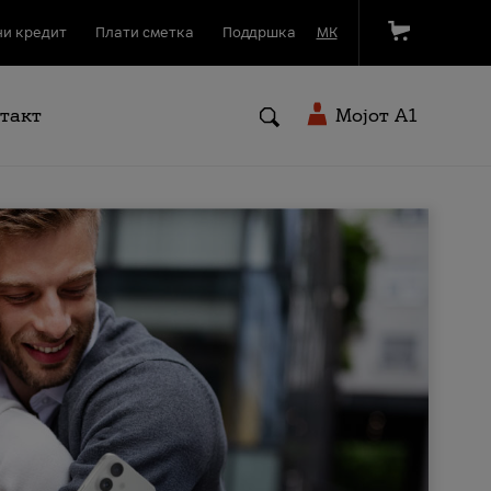
и кредит
Плати сметка
Поддршка
МК
такт
Мојот A1