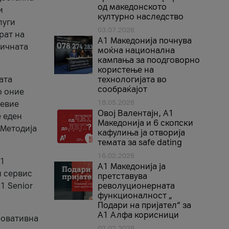
од македонското
и
културно наследство
луги
03.07.2026
рат на
A1 Македонија почнува
бичната
моќна национална
кампања за поодговорно
користење на
ата
технологијата во
сообраќајот
о оние
18.05.2026
невие
Овој Валентајн, A1
е еден
Македонија и 6 скопски
 Методија
кафулиња ја отворија
темата за safe dating
16.02.2026
А1
А1 Македонија ја
и сервис
претставува
1 Senior
револуционерната
функционалност „
Подари на пријател“ за
А1 Алфа корисници
новативна
02.02.2026