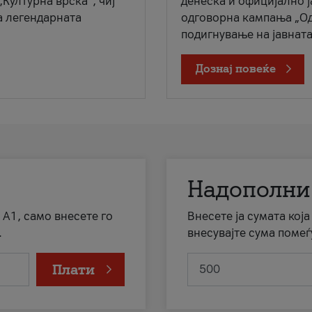
„Културна врска“, чиј
денеска и официјално 
а легендарната
одговорна кампања „Од
подигнување на јавната 
Дознај повеќе
Надополни
 А1, само внесете го
Внесете ја сумата кој
.
внесувајте сума помеѓ
Плати