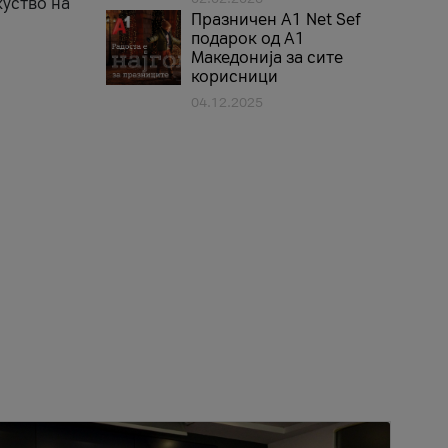
куство на
Празничен A1 Net Sеf
подарок од А1
Македонија за сите
корисници
04.12.2025