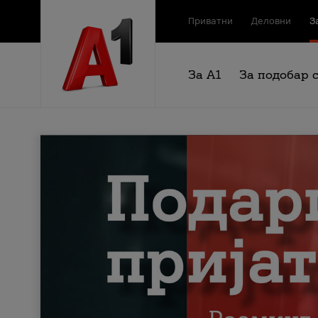
Приватни
Деловни
З
За А1
За подобар 