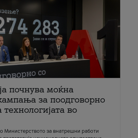
ја почнува моќна
кампања за поодговорно
 технологијата во
со Министерството за внатрешни работи