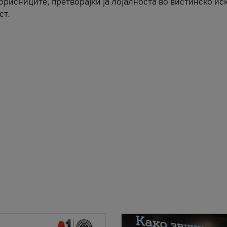
корисниците, претворајќи ја лојалноста во вистинско ис
ст.