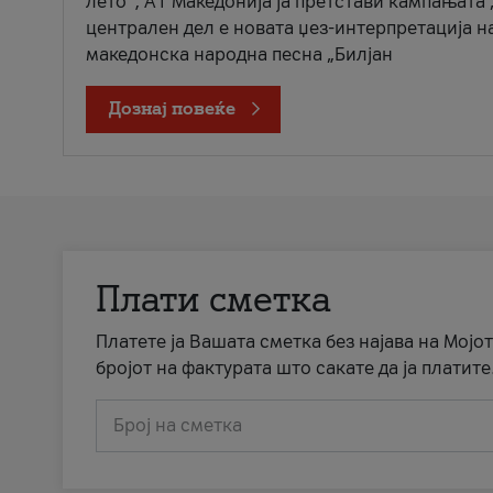
лето“, А1 Македонија ја претстави кампањата 
централен дел е новата џез-интерпретација н
македонска народна песна „Билјан
Дознај повеќе
Плати сметка
Платете ја Вашата сметка без најава на Мојот
бројот на фактурата што сакате да ја платите
Број на сметка