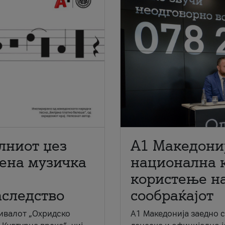
лниот џез
A1 Македони
мена музичка
национална 
користење на
аследство
сообраќајот
ивалот „Охридско
A1 Македонија заедно 