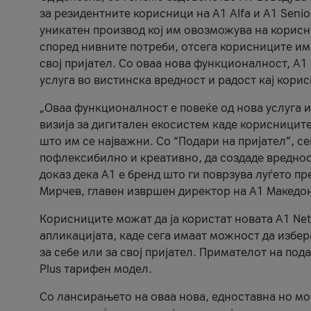
за резидентните корисници на А1 Alfa и A1 Senio
уникатен производ кој им овозможува на корисни
според нивните потреби, отсега корисниците има
свој пријател. Со оваа нова функционалност, А
услуга во вистинска вредност и радост кај кори
„Оваа функционалност е повеќе од нова услуга и
визија за дигитален екосистем каде корисниците
што им се најважни. Со “Подари на пријател”, с
пофлексибилно и креативно, да создаде вредност
доказ дека А1 е бренд што ги поврзува луѓето пр
Мирчев, главен извршен директор на А1 Македон
Корисниците можат да ја користат новата А1 Net
апликацијата, каде сега имаат можност да избера
за себе или за свој пријател. Примателот на пода
Plus тарифен модел.
Со лансирањето на оваа нова, едноставна но м