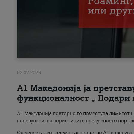
02.02.2026
А1 Македонија ја претста
функционалност „ Подари 
А1 Македонија повторно го поместува лимитот 
поврзување на корисниците преку своето портф
Од денеска, со големо задоволство А1 воведува 