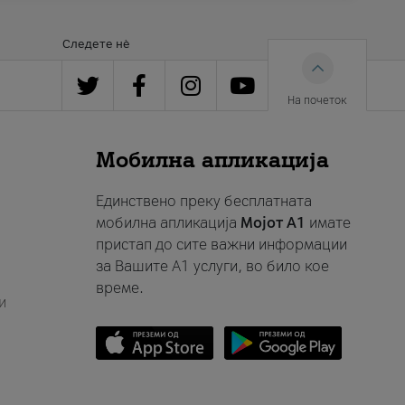
Следете нè
На почеток
Мобилна апликација
Единствено преку бесплатната
мобилна апликација
Мојот A1
имате
пристап до сите важни информации
за Вашите A1 услуги, во било кое
време.
и