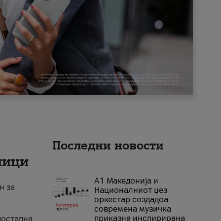
Последни новости
ници
А1 Македонија и
н за
Националниот џез
оркестар создадоа
современа музичка
приказна инспирирана
достапна