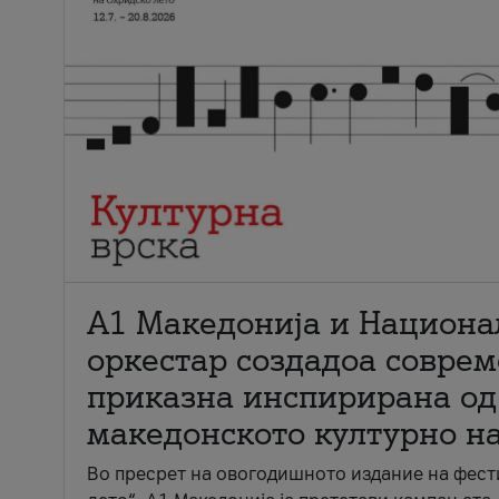
А1 Македонија и Национа
оркестар создадоа совре
приказна инспирирана од
македонското културно н
Во пресрет на овогодишното издание на фест