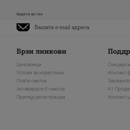
Бидете во тек
Брзи линкови
Подд
Ценовници
Секција 
Услови за користење
Контакт 
Плати сметка
Закажи б
Активирајте Е-сметка
A1 Прода
Припејд регистрација
Контакт 