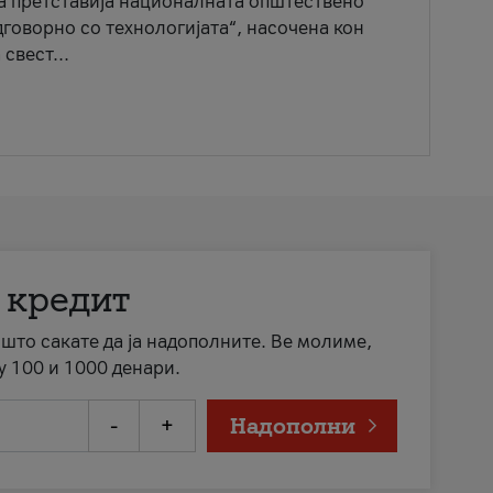
ја претставија националната општествено
говорно со технологијата“, насочена кон
свест...
 кредит
а што сакате да ја надополните. Ве молиме,
у 100 и 1000 денари.
-
+
Надополни