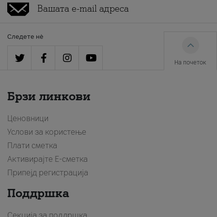
Следете нè
На почеток
Брзи линкови
Ценовници
Услови за користење
Плати сметка
Активирајте Е-сметка
Припејд регистрација
Поддршка
Секција за поддршка