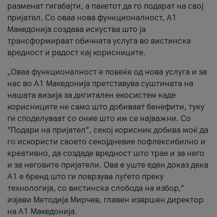
разменат гигабајти, а пакетот да го подарат на свој
пријател. Со оваа нова функционалност, А1
Македонија создава искуства што ја
трансформираат обичната услуга во вистинска
вредност и радост кај корисниците.
„Оваа функционалност е повеќе од нова услуга и за
нас во А1 Македонија претставува суштината на
нашата визија за дигитален екосистем каде
корисниците не само што добиваат бенефити, туку
ги споделуваат со оние што им се најважни. Со
“Подари на пријател”, секој корисник добива моќ да
го искористи своето секојдневие пофлексибилно и
креативно, да создаде вредност што трае и за него
и за неговите пријатели. Ова е уште еден доказ дека
А1 е бренд што ги поврзува луѓето преку
технологија, со вистинска слобода на избор,“
изјави Методија Мирчев, главен извршен директор
на А1 Македонија.