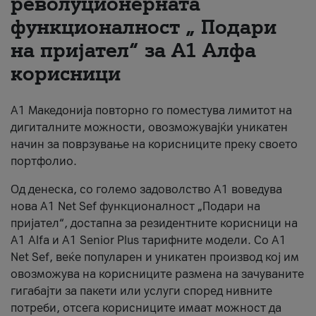
револуционерната
функционалност „ Подари
За нас
на пријател“ за А1 Алфа
#ПодобарОнлајн
корисници
А1 Македонија повторно го поместува лимитот на
дигиталните можности, овозможувајќи уникатен
начин за поврзување на корисниците преку своето
портфолио.
Од денеска, со големо задоволство А1 воведува
нова A1 Net Sef функционалност „Подари на
пријател“, достапна за резидентните корисници на
А1 Alfa и A1 Senior Plus тарифните модели. Со A1
Net Sef, веќе популарен и уникатен производ кој им
овозможува на корисниците размена на зачуваните
гигабајти за пакети или услуги според нивните
потреби, отсега корисниците имаат можност да