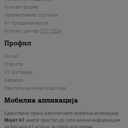
Контакт форма
Закажи бизнис состанок
A1 Продажни места
Контакт центар
077 1234
Профил
За нас
Новости
А1 Групација
Кариера
Заштита на лични податоци
Мобилна апликација
Единствено преку бесплатната мобилна апликација
Мојот A1
имате пристап до сите важни информации
за Вашите A1 услуги, во било кое време.