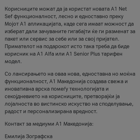
Корисниците можат да ја користат новата А1 Net
Sef функционалност, лесно и едноставно преку
Мојот А1 апликацијата, каде сега имаат можност да
изберат дали зачуваните гигабајти ќе ги разменат за
пакет или сервис за себе или за свој пријател.
Примателот на подарокот исто така треба да биде
корисник на А1 Alfa или A1 Senior Plus тарифен
модел.
Со лансирањето на оваа нова, едноставна но моќна
функционалност, А1 Македонија создава свежа и
иновативна врска помеѓу технологијата и
секојдневието на корисниците, претворајќи ја
лојалноста во вистинско искуство на споделување,
радост и персонализирана вредност.
Контакт за медиуми А1 Македонија:
Емилија Зографска