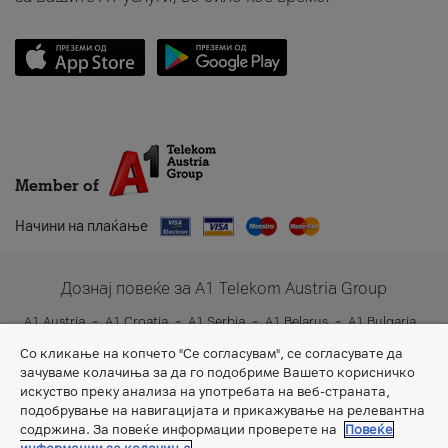
Member of
Начини на плаќање
Дознај повеќе за A1 Telekom Austria Group
A1 Austria
A1 Croatia
A1 Serbia
A1 Belarus
A1 Bulgaria
A1 Slovenia
A1 Digital
Со кликање на копчето "Се согласувам", се согласувате да
зачуваме колачиња за да го подобриме Вашето корисничко
искуство преку анализа на употребата на веб-страната,
подобрување на навигацијата и прикажување на релевантна
содржина. За повеќе информации проверете на
Повеќе