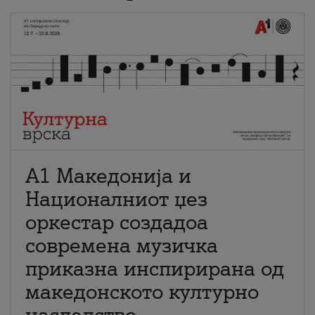
А1 Македонија и
Националниот џез
оркестар создадоа
современа музичка
приказна инспирирана од
македонското културно