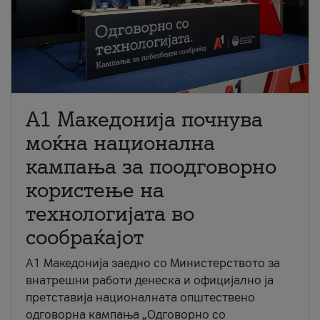
A1 Македонија почнува
моќна национална
кампања за поодговорно
користење на
технологијата во
сообраќајот
A1 Македонија заедно со Министерството за
внатрешни работи денеска и официјално ја
претставија националната општествено
одговорна кампања „Одговорно со