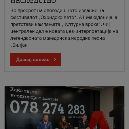
наследство
Во пресрет на овогодишното издание на
фестивалот „Охридско лето“, А1 Македонија ја
претстави кампањата „Културна врска“, чиј
централен дел е новата џез-интерпретација на
легендарната македонска народна песна
„Билјан
Дознај повеќе