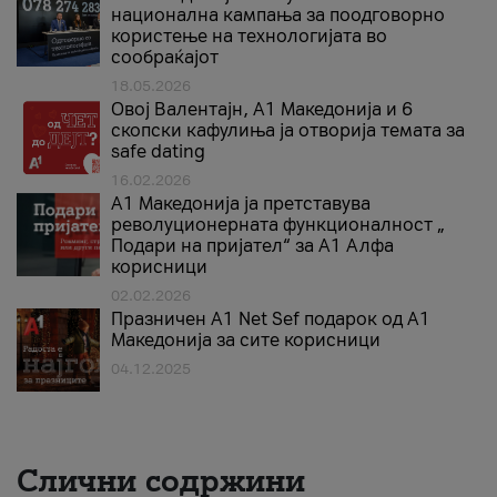
национална кампања за поодговорно
користење на технологијата во
сообраќајот
18.05.2026
Овој Валентајн, A1 Македонија и 6
скопски кафулиња ја отворија темата за
safe dating
16.02.2026
А1 Македонија ја претставува
револуционерната функционалност „
Подари на пријател“ за А1 Алфа
корисници
02.02.2026
Празничен A1 Net Sеf подарок од А1
Македонија за сите корисници
04.12.2025
Слични содржини