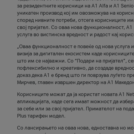
за резидентните корисници на А1 Alfa и A1 Senio
уникатен производ кој им овозможува на корисни
според нивните потреби, отсега корисниците има
свој пријател. Со оваа нова функционалност, А
услуга во вистинска вредност и радост кај кори
„Оваа функционалност е повеќе од нова услуга и
визија за дигитален екосистем каде корисниците
што им се најважни. Со “Подари на пријател”, с
пофлексибилно и креативно, да создаде вредност
доказ дека А1 е бренд што ги поврзува луѓето пр
Мирчев, главен извршен директор на А1 Македон
Корисниците можат да ја користат новата А1 Net
апликацијата, каде сега имаат можност да избера
за себе или за свој пријател. Примателот на пода
Plus тарифен модел.
Со лансирањето на оваа нова, едноставна но м