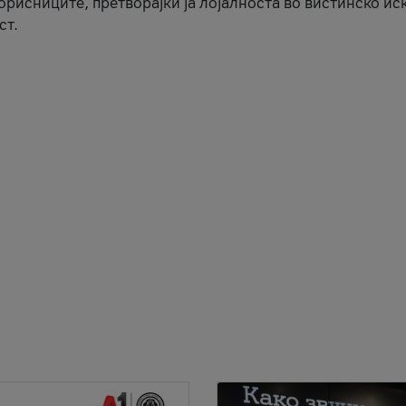
корисниците, претворајќи ја лојалноста во вистинско ис
ст.