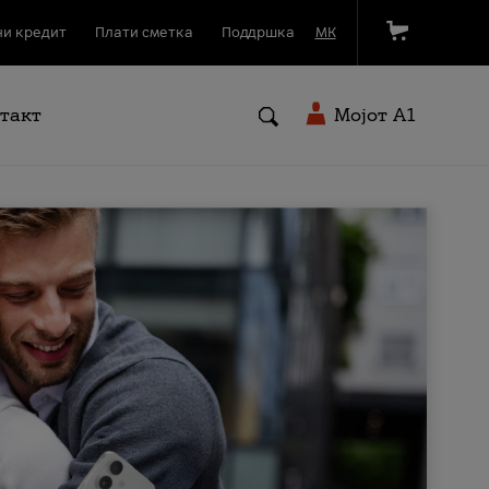
и кредит
Плати сметка
Поддршка
МК
такт
Мојот A1