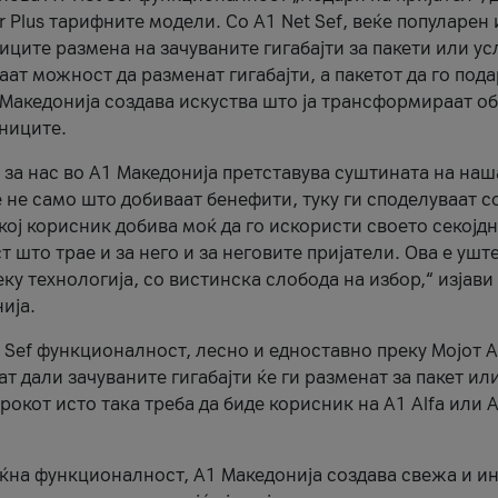
r Plus тарифните модели. Со A1 Net Sef, веќе популарен 
ците размена на зачуваните гигабајти за пакети или ус
ат можност да разменат гигабајти, а пакетот да го пода
1 Македонија создава искуства што ја трансформираат о
сниците.
 за нас во А1 Македонија претставува суштината на наш
 не само што добиваат бенефити, туку ги споделуваат с
екој корисник добива моќ да го искористи своето секојд
 што трае и за него и за неговите пријатели. Ова е ушт
еку технологија, со вистинска слобода на избор,“ изјави
ија.
 Sef функционалност, лесно и едноставно преку Мојот 
т дали зачуваните гигабајти ќе ги разменат за пакет ил
рокот исто така треба да биде корисник на А1 Alfa или A
оќна функционалност, А1 Македонија создава свежа и и