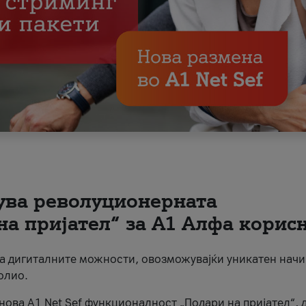
вува револуционерната
на пријател“ за А1 Алфа корис
на дигиталните можности, овозможувајќи уникатен начи
олио.
нова A1 Net Sef функционалност „Подари на пријател“, 