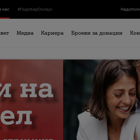
а нас
#ПодобарОнлајн
Надополн
свет
Медиа
Кариера
Броеви за донации
Кон