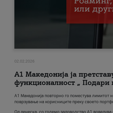
02.02.2026
А1 Македонија ја претста
функционалност „ Подари 
А1 Македонија повторно го поместува лимитот 
поврзување на корисниците преку своето портф
Од денеска, со големо задоволство А1 воведува 