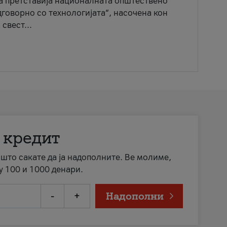
ја претставија националната општествено
говорно со технологијата“, насочена кон
свест...
 кредит
а што сакате да ја надополните. Ве молиме,
у 100 и 1000 денари.
-
+
Надополни