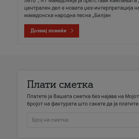
лето“, А1 Македонија ја претстави кампањата 
централен дел е новата џез-интерпретација н
македонска народна песна „Билјан
Дознај повеќе
Плати сметка
Платете ја Вашата сметка без најава на Мојот
бројот на фактурата што сакате да ја платите
Број на сметка