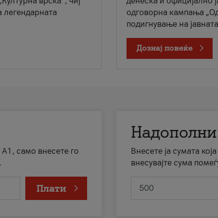
„Културна врска“, чиј
денеска и официјално 
а легендарната
одговорна кампања „Од
подигнување на јавната 
Дознај повеќе
Надополни
 А1, само внесете го
Внесете ја сумата кој
.
внесувајте сума помеѓ
Плати