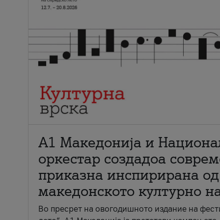
А1 Македонија и Национа
оркестар создадоа совре
приказна инспирирана од
македонското културно н
Во пресрет на овогодишното издание на фест