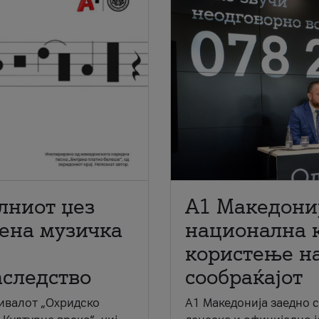
лниот џез
A1 Македони
мена музичка
национална 
користење на
аследство
сообраќајот
ивалот „Охридско
A1 Македонија заедно 