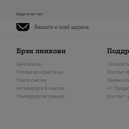
Бидете во тек
Брзи линкови
Подд
Ценовници
Секција 
Услови за користење
Контакт 
Плати сметка
Закажи б
Активирајте Е-сметка
A1 Прода
Припејд регистрација
Контакт 