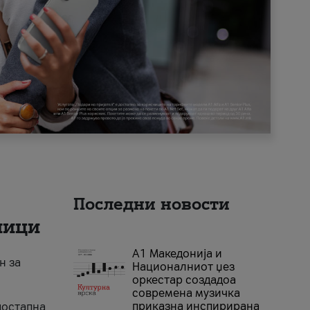
Последни новости
ници
А1 Македонија и
н за
Националниот џез
оркестар создадоа
современа музичка
приказна инспирирана
достапна