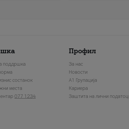
ршка
Профил
за поддршка
За нас
форма
Новости
изнис состанок
А1 Групација
жни места
Кариера
центар
077 1234
Заштита на лични податоц