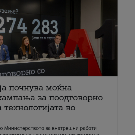
ја почнува моќна
кампања за поодговорно
 технологијата во
со Министерството за внатрешни работи