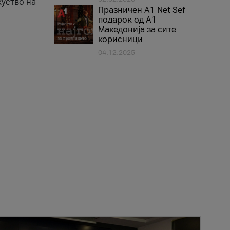
куство на
Празничен A1 Net Sеf
подарок од А1
Македонија за сите
корисници
04.12.2025