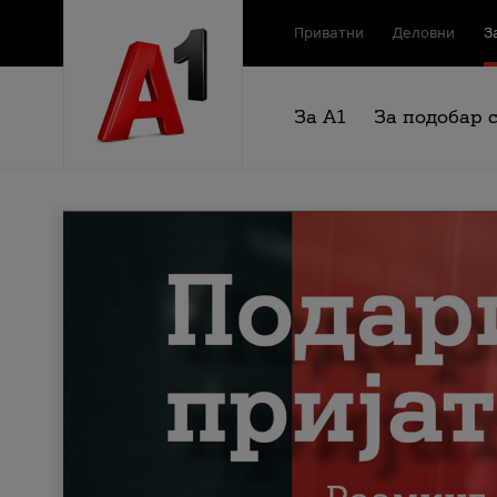
Приватни
Деловни
З
За А1
За подобар 