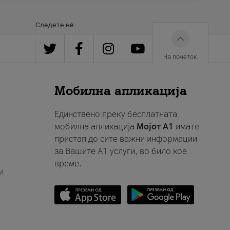
Следете нè
На почеток
Мобилна апликација
Единствено преку бесплатната
мобилна апликација
Мојот A1
имате
пристап до сите важни информации
за Вашите A1 услуги, во било кое
време.
и