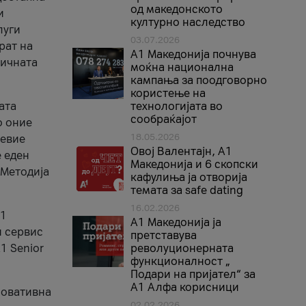
од македонското
и
културно наследство
луги
03.07.2026
рат на
A1 Македонија почнува
бичната
моќна национална
кампања за поодговорно
користење на
ата
технологијата во
сообраќајот
о оние
18.05.2026
невие
Овој Валентајн, A1
е еден
Македонија и 6 скопски
 Методија
кафулиња ја отворија
темата за safe dating
16.02.2026
А1
А1 Македонија ја
и сервис
претставува
1 Senior
револуционерната
функционалност „
Подари на пријател“ за
А1 Алфа корисници
новативна
02.02.2026