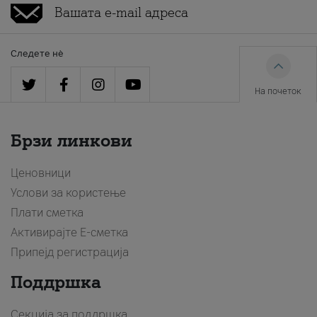
Следете нè
На почеток
Брзи линкови
Ценовници
Услови за користење
Плати сметка
Активирајте Е-сметка
Припејд регистрација
Поддршка
Секција за поддршка