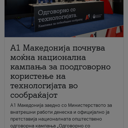
A1 Македонија почнува
моќна национална
кампања за поодговорно
користење на
технологијата во
сообраќајот
A1 Македонија заедно со Министерството за
внатрешни работи денеска и официјално ја
претставија националната општествено
одговорна кампања „Одговорно со