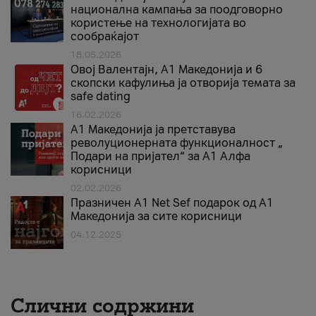
национална кампања за поодговорно
користење на технологијата во
сообраќајот
18.05.2026
Овој Валентајн, A1 Македонија и 6
скопски кафулиња ја отворија темата за
safe dating
16.02.2026
А1 Македонија ја претставува
револуционерната функционалност „
Подари на пријател“ за А1 Алфа
корисници
02.02.2026
Празничен A1 Net Sеf подарок од А1
Македонија за сите корисници
04.12.2025
Слични содржини