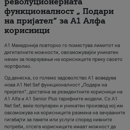
револуционерната
функционалност „ Подари
За нас
на пријател“ за А1 Алфа
#ПодобарОнлајн
корисници
А1 Македонија повторно го поместува лимитот на
дигиталните можности, овозможувајќи уникатен
начин за поврзување на корисниците преку своето
портфолио.
Од денеска, со големо задоволство А1 воведува
нова A1 Net Sef функционалност „Подари на
пријател“, достапна за резидентните корисници на
А1 Alfa и A1 Senior Plus тарифните модели. Со A1
Net Sef, веќе популарен и уникатен производ кој им
овозможува на корисниците размена на зачуваните
гигабајти за пакети или услуги според нивните
потреби, отсега корисниците имаат можност да