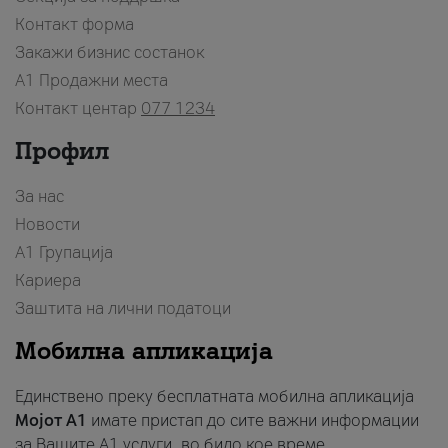
Контакт форма
Закажи бизнис состанок
A1 Продажни места
Контакт центар
077 1234
Профил
За нас
Новости
А1 Групација
Кариера
Заштита на лични податоци
Мобилна апликација
Единствено преку бесплатната мобилна апликација
Мојот A1
имате пристап до сите важни информации
за Вашите A1 услуги, во било кое време.