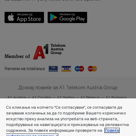
Member of
Начини на плаќање
Дознај повеќе за A1 Telekom Austria Group
A1 Austria
A1 Croatia
A1 Serbia
A1 Belarus
A1 Bulgaria
A1 Slovenia
A1 Digital
Со кликање на копчето "Се согласувам", се согласувате да
зачуваме колачиња за да го подобриме Вашето корисничко
искуство преку анализа на употребата на веб-страната,
подобрување на навигацијата и прикажување на релевантна
содржина. За повеќе информации проверете на
Повеќе