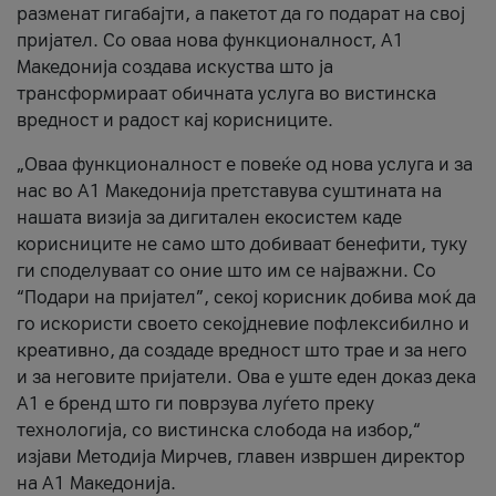
разменат гигабајти, а пакетот да го подарат на свој
пријател. Со оваа нова функционалност, А1
Македонија создава искуства што ја
трансформираат обичната услуга во вистинска
вредност и радост кај корисниците.
„Оваа функционалност е повеќе од нова услуга и за
нас во А1 Македонија претставува суштината на
нашата визија за дигитален екосистем каде
корисниците не само што добиваат бенефити, туку
ги споделуваат со оние што им се најважни. Со
“Подари на пријател”, секој корисник добива моќ да
го искористи своето секојдневие пофлексибилно и
креативно, да создаде вредност што трае и за него
и за неговите пријатели. Ова е уште еден доказ дека
А1 е бренд што ги поврзува луѓето преку
технологија, со вистинска слобода на избор,“
изјави Методија Мирчев, главен извршен директор
на А1 Македонија.