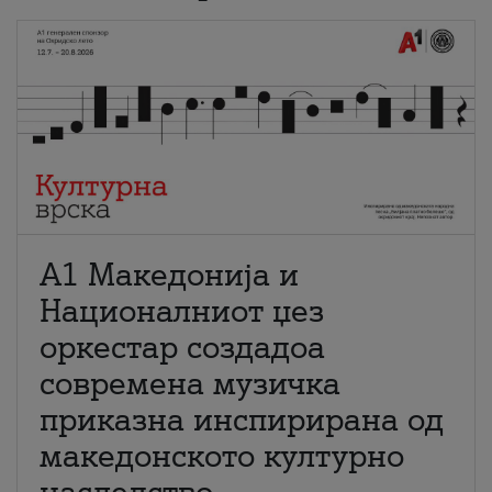
А1 Македонија и
Националниот џез
оркестар создадоа
современа музичка
приказна инспирирана од
македонското културно