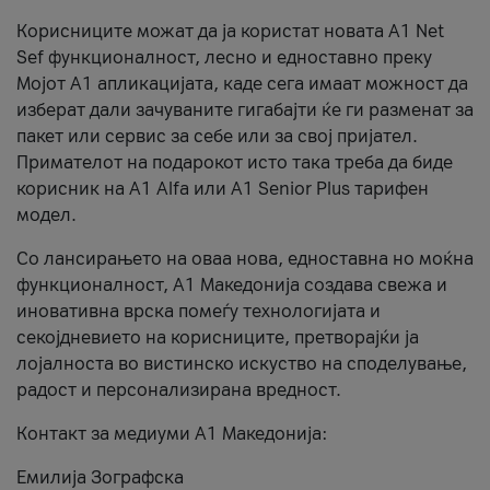
Корисниците можат да ја користат новата А1 Net
Sef функционалност, лесно и едноставно преку
Мојот А1 апликацијата, каде сега имаат можност да
изберат дали зачуваните гигабајти ќе ги разменат за
пакет или сервис за себе или за свој пријател.
Примателот на подарокот исто така треба да биде
корисник на А1 Alfa или A1 Senior Plus тарифен
модел.
Со лансирањето на оваа нова, едноставна но моќна
функционалност, А1 Македонија создава свежа и
иновативна врска помеѓу технологијата и
секојдневието на корисниците, претворајќи ја
лојалноста во вистинско искуство на споделување,
радост и персонализирана вредност.
Контакт за медиуми А1 Македонија:
Емилија Зографска