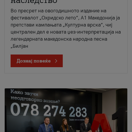
наследство
Во пресрет на овогодишното издание на
фестивалот „Охридско лето“, А1 Македонија ја
претстави кампањата „Културна врска“, чиј
централен дел е новата џез-интерпретација на
легендарната македонска народна песна
„Билјан
Дознај повеќе