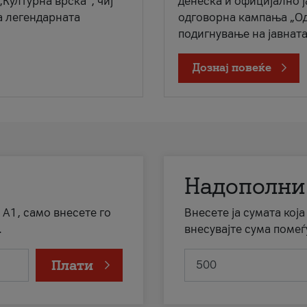
„Културна врска“, чиј
денеска и официјално 
а легендарната
одговорна кампања „Од
подигнување на јавната 
Дознај повеќе
Надополни
 А1, само внесете го
Внесете ја сумата кој
.
внесувајте сума помеѓ
Плати