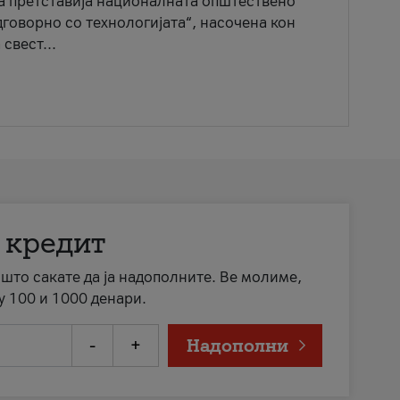
ја претставија националната општествено
говорно со технологијата“, насочена кон
свест...
 кредит
а што сакате да ја надополните. Ве молиме,
у 100 и 1000 денари.
-
+
Надополни