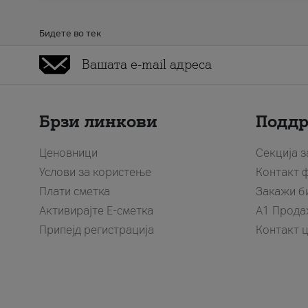
Бидете во тек
Брзи линкови
Подд
Ценовници
Секција 
Услови за користење
Контакт 
Плати сметка
Закажи б
Активирајте Е-сметка
A1 Прода
Припејд регистрација
Контакт 