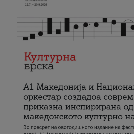
А1 Македонија и Национа
оркестар создадоа совре
приказна инспирирана од
македонското културно н
Во пресрет на овогодишното издание на фест