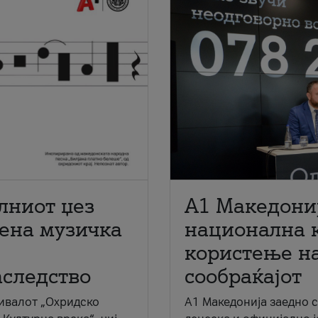
лниот џез
A1 Македони
мена музичка
национална 
користење на
аследство
сообраќајот
ивалот „Охридско
A1 Македонија заедно 