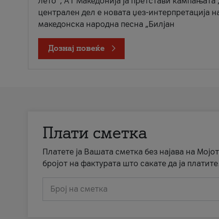
лето“, А1 Македонија ја претстави кампањата 
централен дел е новата џез-интерпретација н
македонска народна песна „Билјан
Дознај повеќе
Плати сметка
Платете ја Вашата сметка без најава на Мојот
бројот на фактурата што сакате да ја платите
Број на сметка