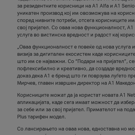
за резидентните корисници на А1 Alfa и A1 Senio
уникатен производ кој им овозможува на корисни
според нивните потреби, отсега корисниците има
свој пријател. Со оваа нова функционалност, А
услуга во вистинска вредност и радост кај кори
„Оваа функционалност е повеќе од нова услуга и
визија за дигитален екосистем каде корисниците
што им се најважни. Со “Подари на пријател”, с
пофлексибилно и креативно, да создаде вредност
доказ дека А1 е бренд што ги поврзува луѓето пр
Мирчев, главен извршен директор на А1 Македон
Корисниците можат да ја користат новата А1 Net
апликацијата, каде сега имаат можност да избера
за себе или за свој пријател. Примателот на пода
Plus тарифен модел.
Со лансирањето на оваа нова, едноставна но м