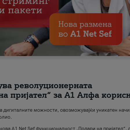
вува револуционерната
на пријател“ за А1 Алфа корис
на дигиталните можности, овозможувајќи уникатен начи
олио.
нова A1 Net Sef функционалност „Подари на пријател“, 