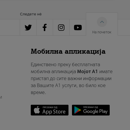
Следете нè
На почеток
Мобилна апликација
Единствено преку бесплатната
мобилна апликација
Мојот A1
имате
пристап до сите важни информации
за Вашите A1 услуги, во било кое
време.
и