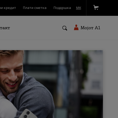
и кредит
Плати сметка
Поддршка
МК
такт
Мојот A1