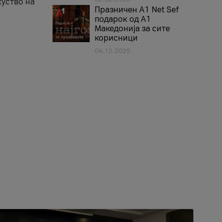
куство на
Празничен A1 Net Sеf
подарок од А1
Македонија за сите
корисници
04.12.2025