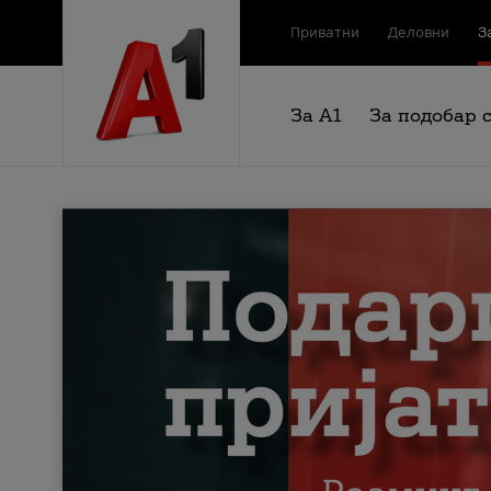
Приватни
Деловни
З
За А1
За подобар 