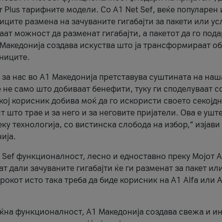
r Plus тарифните модели. Со A1 Net Sef, веќе популарен 
ците размена на зачуваните гигабајти за пакети или ус
ат можност да разменат гигабајти, а пакетот да го пода
1 Македонија создава искуства што ја трансформираат о
сниците.
 за нас во А1 Македонија претставува суштината на наш
 не само што добиваат бенефити, туку ги споделуваат с
екој корисник добива моќ да го искористи своето секојд
 што трае и за него и за неговите пријатели. Ова е ушт
еку технологија, со вистинска слобода на избор,“ изјави
ија.
 Sef функционалност, лесно и едноставно преку Мојот 
т дали зачуваните гигабајти ќе ги разменат за пакет ил
рокот исто така треба да биде корисник на А1 Alfa или A
оќна функционалност, А1 Македонија создава свежа и и