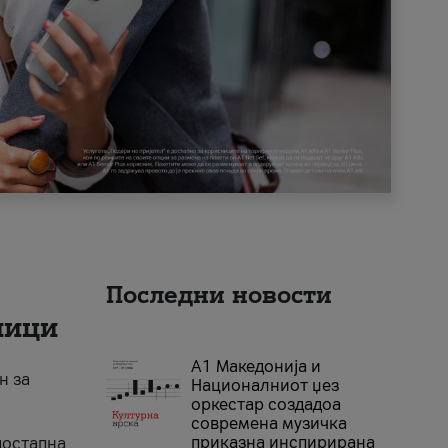
Последни новости
ници
А1 Македонија и
н за
Националниот џез
оркестар создадоа
современа музичка
приказна инспирирана
достапна