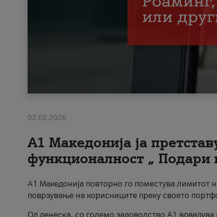
02.02.2026
А1 Македонија ја претста
функционалност „ Подари 
А1 Македонија повторно го поместува лимитот 
поврзување на корисниците преку своето портф
Од денеска, со големо задоволство А1 воведува 