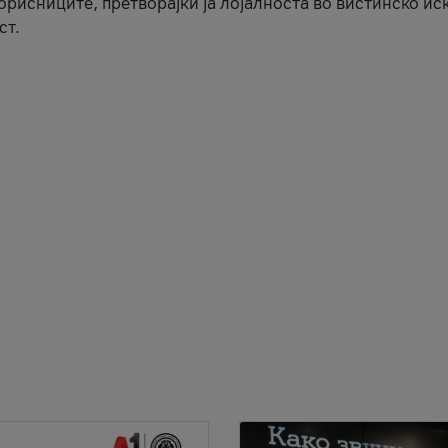
корисниците, претворајќи ја лојалноста во вистинско ис
ст.