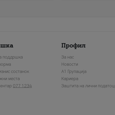
ршка
Профил
за поддршка
За нас
форма
Новости
изнис состанок
А1 Групација
жни места
Кариера
центар
077 1234
Заштита на лични податоц