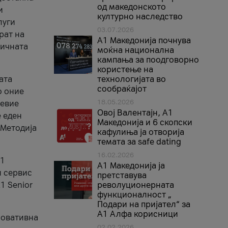
од македонското
и
културно наследство
луги
03.07.2026
рат на
A1 Македонија почнува
бичната
моќна национална
кампања за поодговорно
користење на
ата
технологијата во
сообраќајот
о оние
18.05.2026
невие
Овој Валентајн, A1
е еден
Македонија и 6 скопски
 Методија
кафулиња ја отворија
темата за safe dating
16.02.2026
А1
А1 Македонија ја
и сервис
претставува
1 Senior
револуционерната
функционалност „
Подари на пријател“ за
А1 Алфа корисници
новативна
02.02.2026