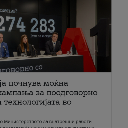
ја почнува моќна
кампања за поодговорно
 технологијата во
со Министерството за внатрешни работи