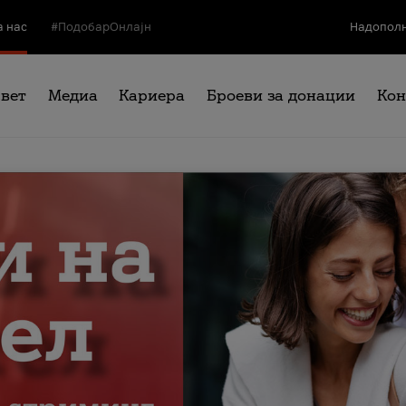
а нас
#ПодобарОнлајн
Надополн
свет
Медиа
Кариера
Броеви за донации
Кон