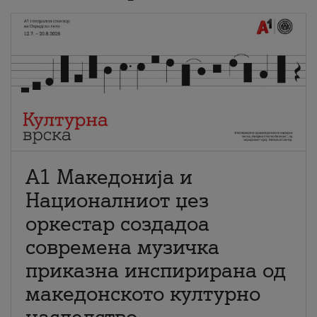
А1 Македонија и
Националниот џез
оркестар создадоа
современа музичка
приказна инспирирана од
македонското културно