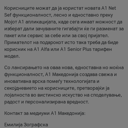
Корисниците можат да ја користат новата А1 Net
Sef функционалност, лесно и едноставно преку
Мојот А1 апликацијата, каде сега имаат можност да
изберат дали зачуваните гигабајти ќе ги разменат за
пакет или сервис за себе или за свој пријател.
Примателот на подарокот исто така треба да биде
корисник на А1 Alfa или A1 Senior Plus тарифен
модел.
Со лансирањето на оваа нова, едноставна но моќна
функционалност, А1 Македонија создава свежа и
иновативна врска помеѓу технологијата и
секојдневието на корисниците, претворајќи ја
лојалноста во вистинско искуство на споделување,
радост и персонализирана вредност.
Контакт за медиуми А1 Македонија:
Емилија Зографска