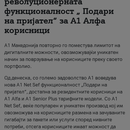
револуционерната
функционалност „ Подари
За нас
на пријател“ за А1 Алфа
#ПодобарОнлајн
корисници
А1 Македонија повторно го поместува лимитот на
дигиталните можности, овозможувајќи уникатен
начин за поврзување на корисниците преку своето
портфолио.
Од денеска, со големо задоволство А1 воведува
нова A1 Net Sef функционалност „Подари на
пријател“, достапна за резидентните корисници на
А1 Alfa и A1 Senior Plus тарифните модели. Со A1
Net Sef, веќе популарен и уникатен производ кој им
овозможува на корисниците размена на зачуваните
гигабајти за пакети или услуги според нивните
потреби, отсега корисниците имаат можност да