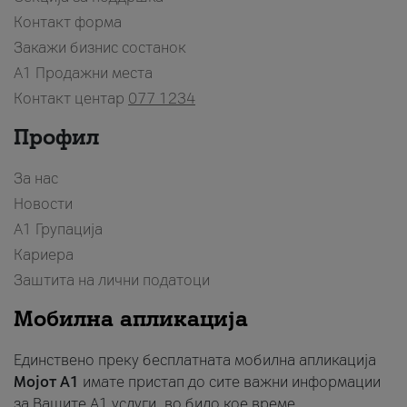
Контакт форма
Закажи бизнис состанок
A1 Продажни места
Контакт центар
077 1234
Профил
За нас
Новости
А1 Групација
Кариера
Заштита на лични податоци
Мобилна апликација
Единствено преку бесплатната мобилна апликација
Мојот A1
имате пристап до сите важни информации
за Вашите A1 услуги, во било кое време.