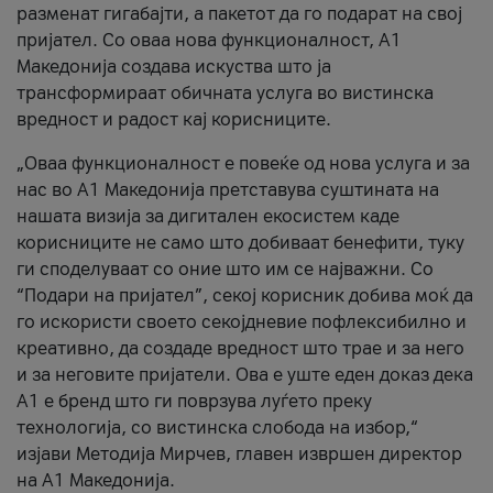
разменат гигабајти, а пакетот да го подарат на свој
пријател. Со оваа нова функционалност, А1
Македонија создава искуства што ја
трансформираат обичната услуга во вистинска
вредност и радост кај корисниците.
„Оваа функционалност е повеќе од нова услуга и за
нас во А1 Македонија претставува суштината на
нашата визија за дигитален екосистем каде
корисниците не само што добиваат бенефити, туку
ги споделуваат со оние што им се најважни. Со
“Подари на пријател”, секој корисник добива моќ да
го искористи своето секојдневие пофлексибилно и
креативно, да создаде вредност што трае и за него
и за неговите пријатели. Ова е уште еден доказ дека
А1 е бренд што ги поврзува луѓето преку
технологија, со вистинска слобода на избор,“
изјави Методија Мирчев, главен извршен директор
на А1 Македонија.