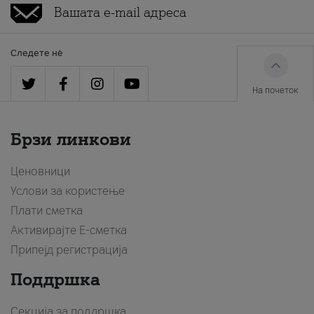
Следете нè
На почеток
Брзи линкови
Ценовници
Услови за користење
Плати сметка
Активирајте Е-сметка
Припејд регистрација
Поддршка
Секција за поддршка