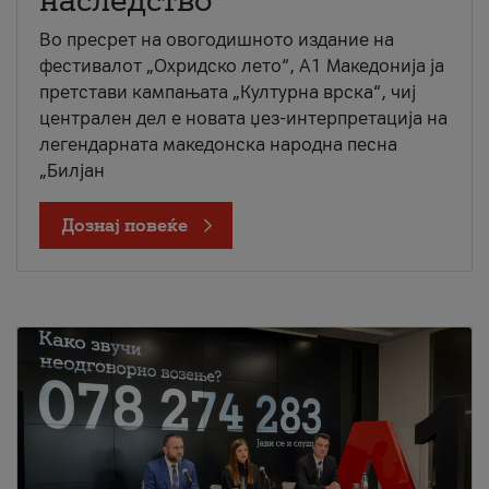
наследство
Во пресрет на овогодишното издание на
фестивалот „Охридско лето“, А1 Македонија ја
претстави кампањата „Културна врска“, чиј
централен дел е новата џез-интерпретација на
легендарната македонска народна песна
„Билјан
Дознај повеќе