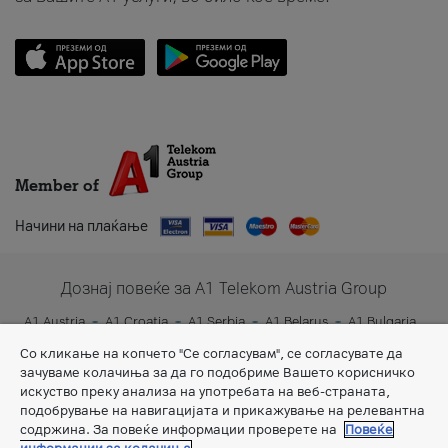
Member of
Начини на плаќање
Дознај повеќе за A1 Telekom Austria Group
A1 Austria
A1 Croatia
A1 Serbia
A1 Belarus
A1 Bulgaria
A1 Slovenia
A1 Digital
Со кликање на копчето "Се согласувам", се согласувате да
зачуваме колачиња за да го подобриме Вашето корисничко
искуство преку анализа на употребата на веб-страната,
подобрување на навигацијата и прикажување на релевантна
содржина. За повеќе информации проверете на
Повеќе