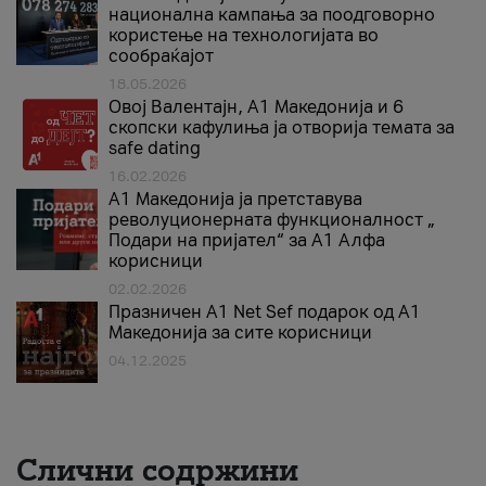
национална кампања за поодговорно
користење на технологијата во
сообраќајот
18.05.2026
Овој Валентајн, A1 Македонија и 6
скопски кафулиња ја отворија темата за
safe dating
16.02.2026
А1 Македонија ја претставува
револуционерната функционалност „
Подари на пријател“ за А1 Алфа
корисници
02.02.2026
Празничен A1 Net Sеf подарок од А1
Македонија за сите корисници
04.12.2025
Слични содржини