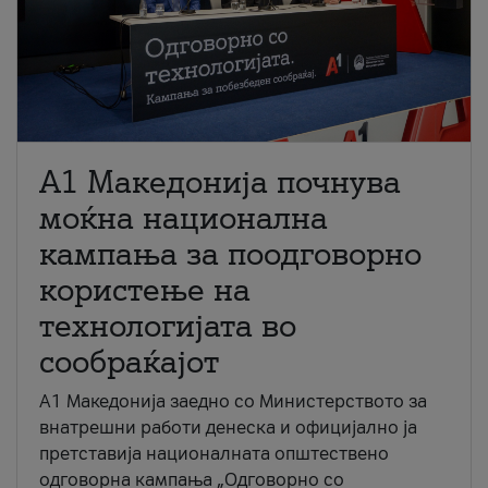
A1 Македонија почнува
моќна национална
кампања за поодговорно
користење на
технологијата во
сообраќајот
A1 Македонија заедно со Министерството за
внатрешни работи денеска и официјално ја
претставија националната општествено
одговорна кампања „Одговорно со