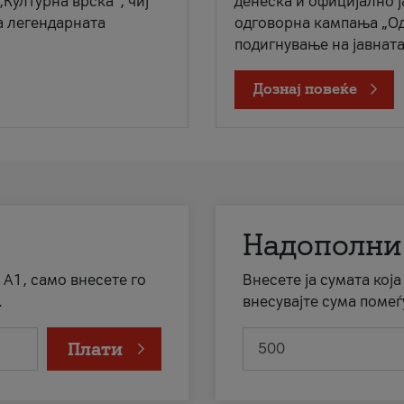
„Културна врска“, чиј
денеска и официјално 
а легендарната
одговорна кампања „Од
подигнување на јавната 
Дознај повеќе
Надополни
 А1, само внесете го
Внесете ја сумата кој
.
внесувајте сума помеѓ
Плати