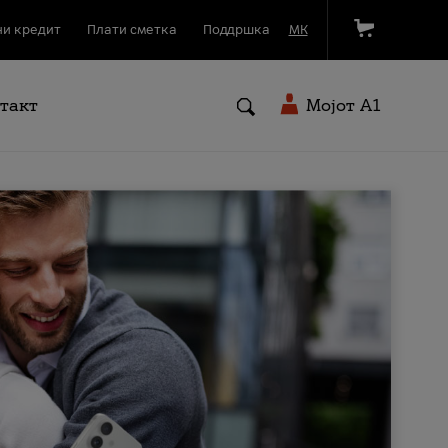
и кредит
Плати сметка
Поддршка
МК
такт
Мојот A1