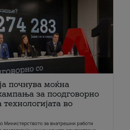
ја почнува моќна
кампања за поодговорно
 технологијата во
со Министерството за внатрешни работи