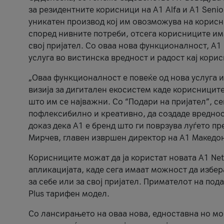
за резидентните корисници на А1 Alfa и A1 Senio
уникатен производ кој им овозможува на корисни
според нивните потреби, отсега корисниците има
свој пријател. Со оваа нова функционалност, А
услуга во вистинска вредност и радост кај кори
„Оваа функционалност е повеќе од нова услуга и
визија за дигитален екосистем каде корисниците
што им се најважни. Со “Подари на пријател”, с
пофлексибилно и креативно, да создаде вредност
доказ дека А1 е бренд што ги поврзува луѓето пр
Мирчев, главен извршен директор на А1 Македон
Корисниците можат да ја користат новата А1 Net
апликацијата, каде сега имаат можност да избера
за себе или за свој пријател. Примателот на пода
Plus тарифен модел.
Со лансирањето на оваа нова, едноставна но м