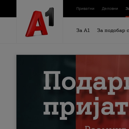
Приватни
Деловни
З
За А1
За подобар 