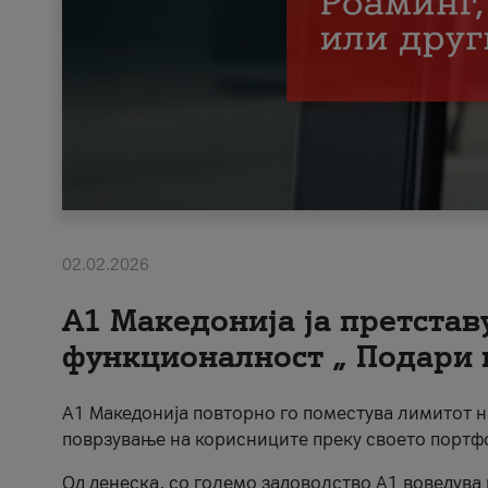
02.02.2026
А1 Македонија ја претста
функционалност „ Подари 
А1 Македонија повторно го поместува лимитот 
поврзување на корисниците преку своето портф
Од денеска, со големо задоволство А1 воведува 