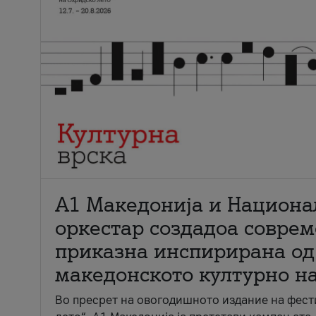
А1 Македонија и Национа
оркестар создадоа совре
приказна инспирирана од
македонското културно н
Во пресрет на овогодишното издание на фест