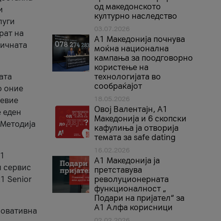
од македонското
и
културно наследство
луги
03.07.2026
рат на
A1 Македонија почнува
бичната
моќна национална
кампања за поодговорно
користење на
ата
технологијата во
сообраќајот
о оние
18.05.2026
невие
Овој Валентајн, A1
е еден
Македонија и 6 скопски
 Методија
кафулиња ја отворија
темата за safe dating
16.02.2026
А1
А1 Македонија ја
и сервис
претставува
1 Senior
револуционерната
функционалност „
Подари на пријател“ за
А1 Алфа корисници
новативна
02.02.2026