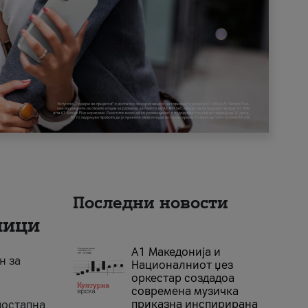
Последни новости
ници
А1 Македонија и
н за
Националниот џез
оркестар создадоа
современа музичка
приказна инспирирана
достапна