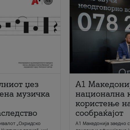
лниот џез
A1 Македони
мена музичка
национална 
користење на
аследство
сообраќајот
ивалот „Охридско
A1 Македонија заедно 