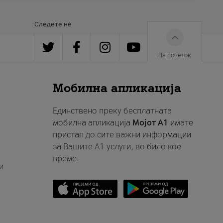
Следете нè
На почеток
Мобилна апликација
Единствено преку бесплатната
мобилна апликација
Мојот A1
имате
пристап до сите важни информации
за Вашите A1 услуги, во било кое
време.
и