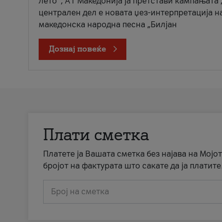
лето“, А1 Македонија ја претстави кампањата 
централен дел е новата џез-интерпретација н
македонска народна песна „Билјан
Дознај повеќе
Плати сметка
Платете ја Вашата сметка без најава на Мојот
бројот на фактурата што сакате да ја платите
Број на сметка