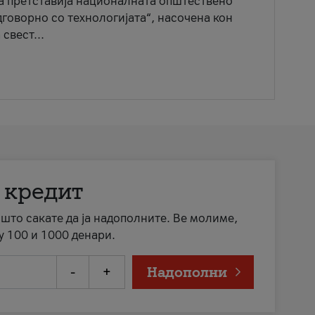
ја претставија националната општествено
говорно со технологијата“, насочена кон
свест...
 кредит
а што сакате да ја надополните. Ве молиме,
у 100 и 1000 денари.
-
+
Надополни