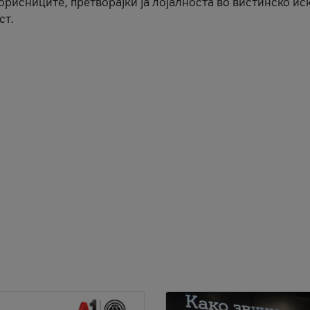
корисниците, претворајќи ја лојалноста во вистинско ис
ст.