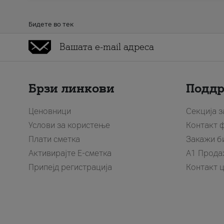
Бидете во тек
Брзи линкови
Подд
Ценовници
Секција 
Услови за користење
Контакт 
Плати сметка
Закажи б
Активирајте Е-сметка
A1 Прода
Припејд регистрација
Контакт 