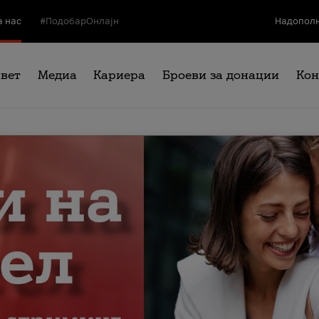
а нас
#ПодобарОнлајн
Надополн
свет
Медиа
Кариера
Броеви за донации
Кон