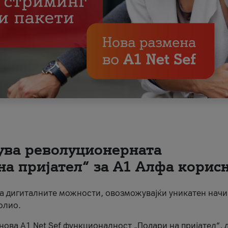
вува револуционерната
на пријател“ за А1 Алфа корис
на дигиталните можности, овозможувајќи уникатен начи
олио.
нова A1 Net Sef функционалност „Подари на пријател“, 