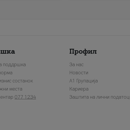
ршка
Профил
за поддршка
За нас
форма
Новости
изнис состанок
А1 Групација
жни места
Кариера
центар
077 1234
Заштита на лични податоц