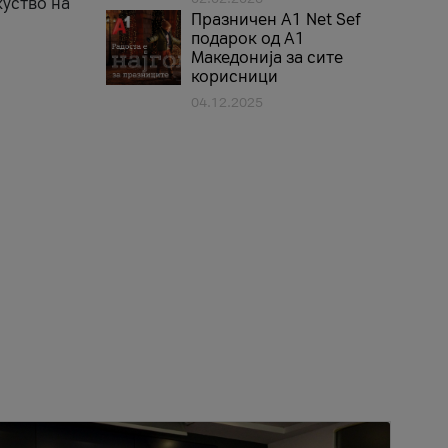
куство на
Празничен A1 Net Sеf
подарок од А1
Македонија за сите
корисници
04.12.2025