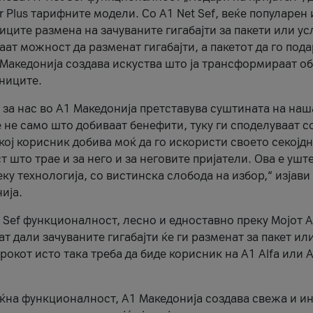
r Plus тарифните модели. Со A1 Net Sef, веќе популарен 
ците размена на зачуваните гигабајти за пакети или ус
ат можност да разменат гигабајти, а пакетот да го пода
1 Македонија создава искуства што ја трансформираат о
сниците.
 за нас во А1 Македонија претставува суштината на наш
 не само што добиваат бенефити, туку ги споделуваат с
екој корисник добива моќ да го искористи своето секојд
 што трае и за него и за неговите пријатели. Ова е ушт
еку технологија, со вистинска слобода на избор,“ изјави
ија.
 Sef функционалност, лесно и едноставно преку Мојот 
т дали зачуваните гигабајти ќе ги разменат за пакет ил
рокот исто така треба да биде корисник на А1 Alfa или A
оќна функционалност, А1 Македонија создава свежа и и