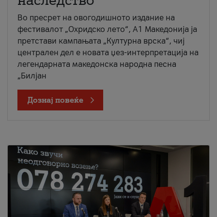
наследство
Во пресрет на овогодишното издание на
фестивалот „Охридско лето“, А1 Македонија ја
претстави кампањата „Културна врска“, чиј
централен дел е новата џез-интерпретација на
легендарната македонска народна песна
„Билјан
Дознај повеќе