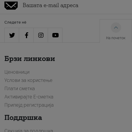
Следете нè
На почеток
Брзи линкови
Ценовници
Услови за користење
Плати сметка
Активирајте Е-сметка
Припејд регистрација
Поддршка
Секција за поддршка