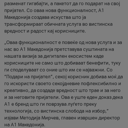
разменат гигабајти, а пакетот да го подарат на свој
пријател. Со оваа нова функционалност, А1
Македонија создава искуства што ја
трансформираат обичната услуга во вистинска
вредност и радост кај корисниците.
„Оваа функционалност е повеќе од нова услуга и за
нас во А1 Македонија претставува суштината на
нашата визија за дигитален екосистем каде
корисниците не само што добиваат бенефити, туку
ги споделуваат со оние што им се најважни. Со
“Подари на пријател”, секој корисник добива моќ да
го искористи своето секојдневие пофлексибилно и
креативно, да создаде вредност што трае и за него
и за неговите пријатели. Ова е уште еден доказ дека
А1 е бренд што ги поврзува луѓето преку
технологија, со вистинска слобода на избор,“
изјави Методија Мирчев, главен извршен директор
на А1 Македонија.