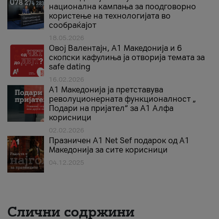
национална кампања за поодговорно
користење на технологијата во
сообраќајот
18.05.2026
Овој Валентајн, A1 Македонија и 6
скопски кафулиња ја отворија темата за
safe dating
16.02.2026
А1 Македонија ја претставува
револуционерната функционалност „
Подари на пријател“ за А1 Алфа
корисници
02.02.2026
Празничен A1 Net Sеf подарок од А1
Македонија за сите корисници
04.12.2025
Слични содржини