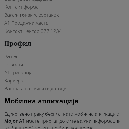
Контакт форма
Закажи бизнис состанок
A1 Продажни места
Контакт центар
077 1234
Профил
За нас
Новости
А1 Групација
Кариера
Заштита на лични податоци
Мобилна апликација
Единствено преку бесплатната мобилна апликација
Мојот A1
имате пристап до сите важни информации
за Вашите A1 услуги, во било кое време.