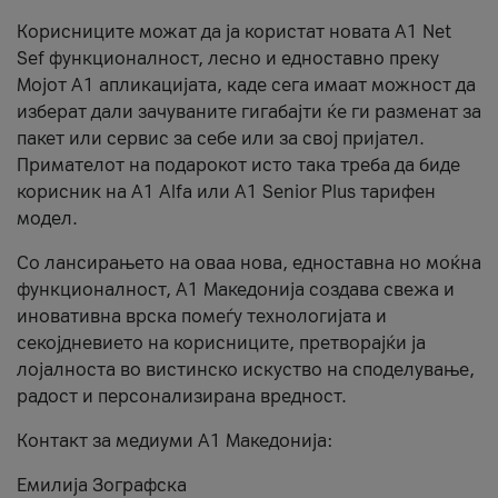
Корисниците можат да ја користат новата А1 Net
Sef функционалност, лесно и едноставно преку
Мојот А1 апликацијата, каде сега имаат можност да
изберат дали зачуваните гигабајти ќе ги разменат за
пакет или сервис за себе или за свој пријател.
Примателот на подарокот исто така треба да биде
корисник на А1 Alfa или A1 Senior Plus тарифен
модел.
Со лансирањето на оваа нова, едноставна но моќна
функционалност, А1 Македонија создава свежа и
иновативна врска помеѓу технологијата и
секојдневието на корисниците, претворајќи ја
лојалноста во вистинско искуство на споделување,
радост и персонализирана вредност.
Контакт за медиуми А1 Македонија:
Емилија Зографска