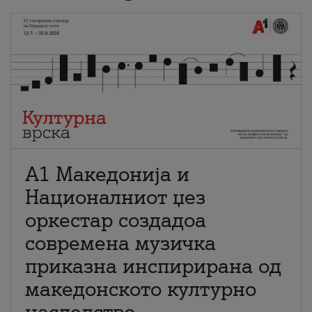
А1 Македонија и
Националниот џез
оркестар создадоа
современа музичка
приказна инспирирана од
македонското културно