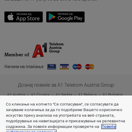
Member of
Начини на плаќање
Дознај повеќе за A1 Telekom Austria Group
A1 Austria
A1 Croatia
A1 Serbia
A1 Belarus
A1 Bulgaria
A1 Slovenia
A1 Digital
Со кликање на копчето "Се согласувам", се согласувате да
зачуваме колачиња за да го подобриме Вашето корисничко
искуство преку анализа на употребата на веб-страната,
подобрување на навигацијата и прикажување на релевантна
содржина. За повеќе информации проверете на
Повеќе