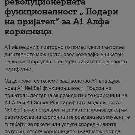
револуционерната
функционалност „ Подари
За нас
на пријател“ за А1 Алфа
#ПодобарОнлајн
корисници
А1 Македонија повторно го поместува лимитот на
дигиталните можности, овозможувајќи уникатен
начин за поврзување на корисниците преку своето
портфолио.
Од денеска, со големо задоволство А1 воведува
нова A1 Net Sef функционалност „Подари на
пријател“, достапна за резидентните корисници на
А1 Alfa и A1 Senior Plus тарифните модели. Со A1
Net Sef, веќе популарен и уникатен производ кој им
овозможува на корисниците размена на зачуваните
гигабајти за пакети или услуги според нивните
потреби, отсега корисниците имаат можност да