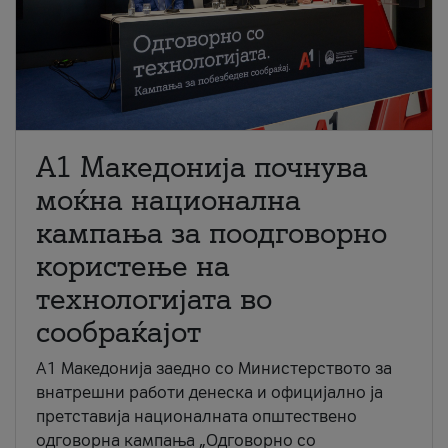
A1 Македонија почнува
моќна национална
кампања за поодговорно
користење на
технологијата во
сообраќајот
A1 Македонија заедно со Министерството за
внатрешни работи денеска и официјално ја
претставија националната општествено
одговорна кампања „Одговорно со