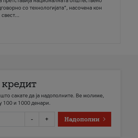
ја претставија националната општествено
говорно со технологијата“, насочена кон
свест...
 кредит
а што сакате да ја надополните. Ве молиме,
у 100 и 1000 денари.
-
+
Надополни