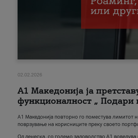
02.02.2026
А1 Македонија ја претста
функционалност „ Подари 
А1 Македонија повторно го поместува лимитот 
поврзување на корисниците преку своето портф
Од денеска, со големо задоволство А1 воведува 