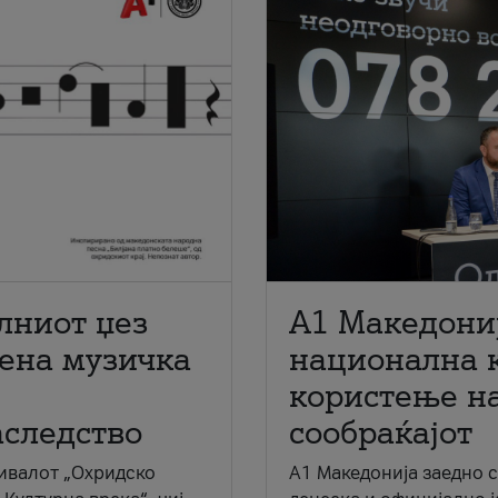
лниот џез
A1 Македони
мена музичка
национална 
користење на
аследство
сообраќајот
ивалот „Охридско
A1 Македонија заедно 