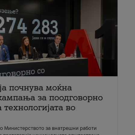
ја почнува моќна
кампања за поодговорно
 технологијата во
со Министерството за внатрешни работи