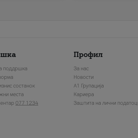
ршка
Профил
за поддршка
За нас
форма
Новости
изнис состанок
А1 Групација
жни места
Кариера
центар
077 1234
Заштита на лични податоц