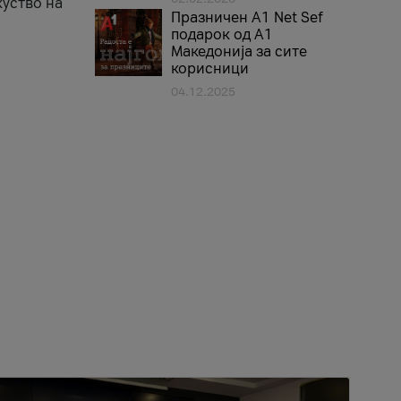
куство на
Празничен A1 Net Sеf
подарок од А1
Македонија за сите
корисници
04.12.2025