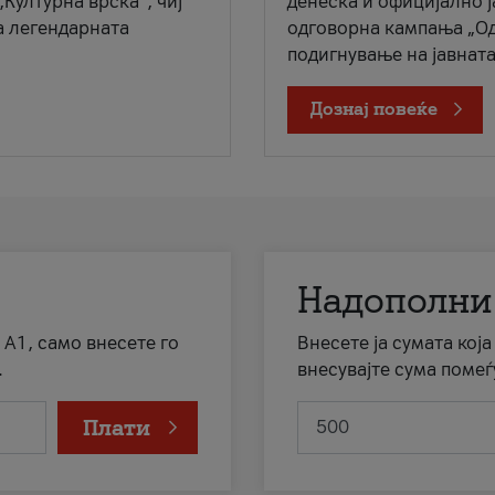
„Културна врска“, чиј
денеска и официјално 
а легендарната
одговорна кампања „Од
подигнување на јавната 
Дознај повеќе
Надополни
 А1, само внесете го
Внесете ја сумата кој
.
внесувајте сума помеѓ
Плати