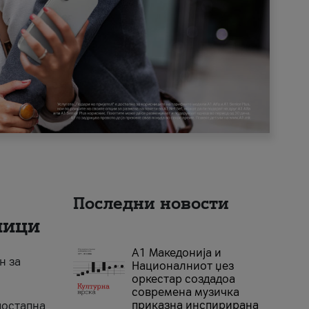
Последни новости
ници
А1 Македонија и
н за
Националниот џез
оркестар создадоа
современа музичка
приказна инспирирана
достапна