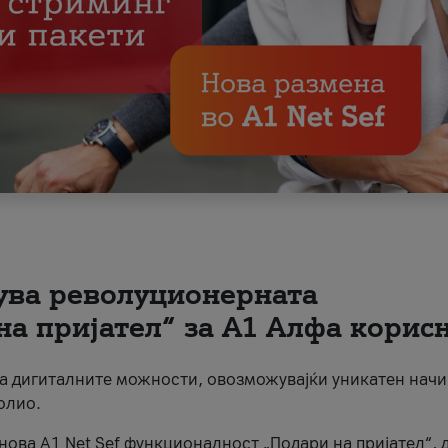
вува револуционерната
на пријател“ за А1 Алфа корис
на дигиталните можности, овозможувајќи уникатен начи
олио.
нова A1 Net Sef функционалност „Подари на пријател“, 