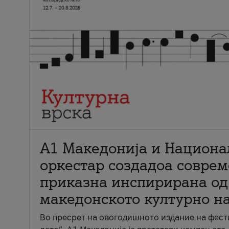
А1 Македонија и Национа
оркестар создадоа совре
приказна инспирирана од
македонското културно н
Во пресрет на овогодишното издание на фест