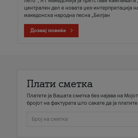
лето“, А1 Македонија ја претстави кампањата 
централен дел е новата џез-интерпретација н
македонска народна песна „Билјан
Дознај повеќе
Плати сметка
Платете ја Вашата сметка без најава на Мојот
бројот на фактурата што сакате да ја платите
Број на сметка