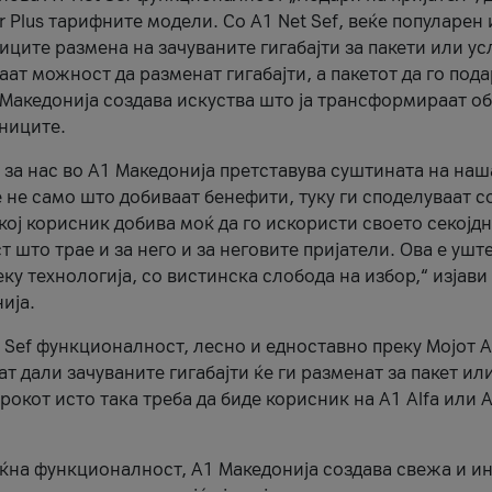
r Plus тарифните модели. Со A1 Net Sef, веќе популарен 
ците размена на зачуваните гигабајти за пакети или ус
ат можност да разменат гигабајти, а пакетот да го пода
1 Македонија создава искуства што ја трансформираат о
сниците.
 за нас во А1 Македонија претставува суштината на наш
 не само што добиваат бенефити, туку ги споделуваат с
екој корисник добива моќ да го искористи своето секојд
 што трае и за него и за неговите пријатели. Ова е ушт
еку технологија, со вистинска слобода на избор,“ изјави
ија.
 Sef функционалност, лесно и едноставно преку Мојот 
т дали зачуваните гигабајти ќе ги разменат за пакет ил
рокот исто така треба да биде корисник на А1 Alfa или A
оќна функционалност, А1 Македонија создава свежа и и