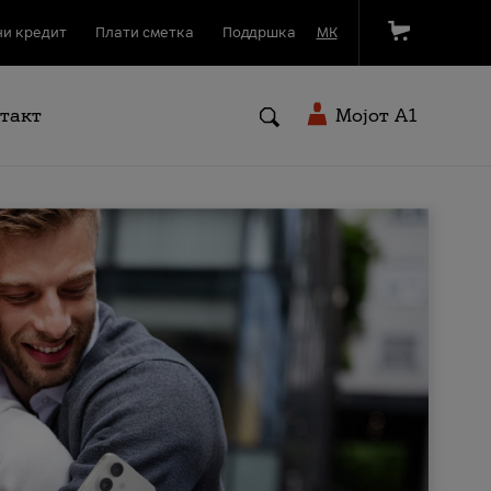
и кредит
Плати сметка
Поддршка
МК
такт
Мојот A1