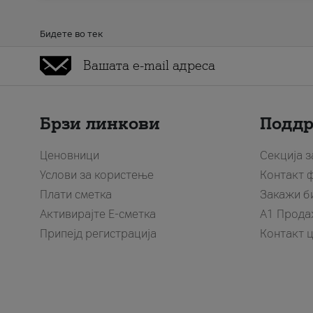
Бидете во тек
Брзи линкови
Подд
Ценовници
Секција 
Услови за користење
Контакт 
Плати сметка
Закажи б
Активирајте Е-сметка
A1 Прода
Припејд регистрација
Контакт 