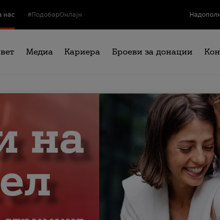
а нас
#ПодобарОнлајн
Надополн
свет
Медиа
Кариера
Броеви за донации
Кон