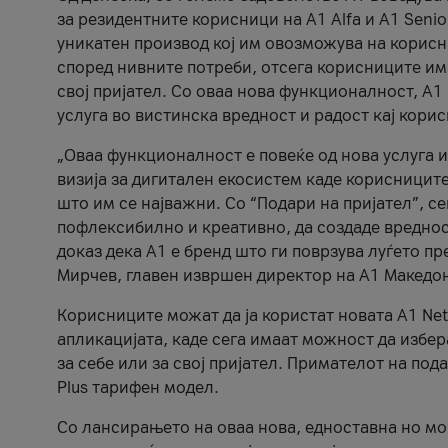
за резидентните корисници на А1 Alfa и A1 Senio
уникатен производ кој им овозможува на корисни
според нивните потреби, отсега корисниците има
свој пријател. Со оваа нова функционалност, А
услуга во вистинска вредност и радост кај кори
„Оваа функционалност е повеќе од нова услуга и
визија за дигитален екосистем каде корисниците
што им се најважни. Со “Подари на пријател”, с
пофлексибилно и креативно, да создаде вредност
доказ дека А1 е бренд што ги поврзува луѓето пр
Мирчев, главен извршен директор на А1 Македон
Корисниците можат да ја користат новата А1 Net
апликацијата, каде сега имаат можност да избера
за себе или за свој пријател. Примателот на пода
Plus тарифен модел.
Со лансирањето на оваа нова, едноставна но м