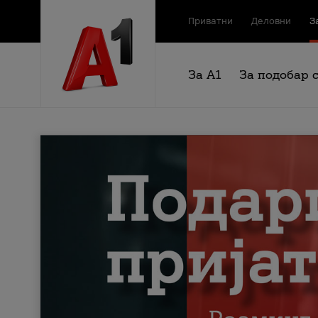
Приватни
Деловни
З
За А1
За подобар 