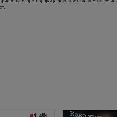
корисниците, претворајќи ја лојалноста во вистинско ис
ст.