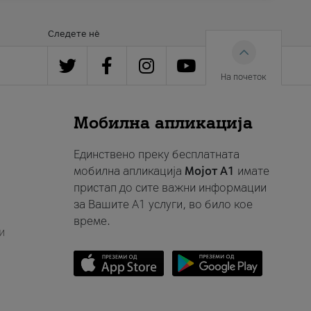
Следете нè
На почеток
Мобилна апликација
Единствено преку бесплатната
мобилна апликација
Мојот A1
имате
пристап до сите важни информации
за Вашите A1 услуги, во било кое
време.
и