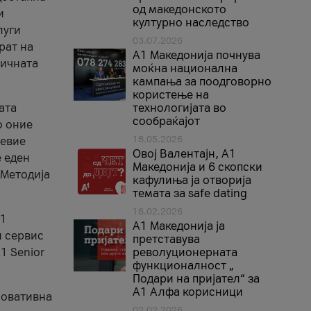
од македонското
и
културно наследство
луги
03.07.2026
рат на
A1 Македонија почнува
бичната
моќна национална
кампања за поодговорно
користење на
ата
технологијата во
сообраќајот
о оние
18.05.2026
невие
Овој Валентајн, A1
е еден
Македонија и 6 скопски
 Методија
кафулиња ја отворија
темата за safe dating
16.02.2026
А1
А1 Македонија ја
и сервис
претставува
1 Senior
револуционерната
функционалност „
Подари на пријател“ за
А1 Алфа корисници
новативна
02.02.2026