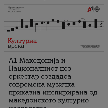
А1 Македонија и
Националниот џез
оркестар создадоа
современа музичка
приказна инспирирана од
македонското културно