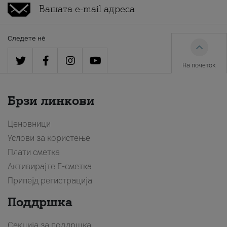
Следете нè
На почеток
Брзи линкови
Ценовници
Услови за користење
Плати сметка
Активирајте Е-сметка
Припејд регистрација
Поддршка
Секција за поддршка