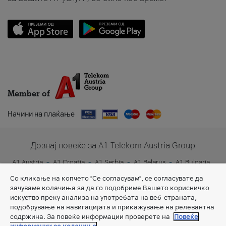
Member of
Начини на плаќање
Дознај повеќе за A1 Telekom Austria Group
A1 Austria
A1 Croatia
A1 Serbia
A1 Belarus
A1 Bulgaria
A1 Slovenia
A1 Digital
Со кликање на копчето "Се согласувам", се согласувате да
зачуваме колачиња за да го подобриме Вашето корисничко
искуство преку анализа на употребата на веб-страната,
подобрување на навигацијата и прикажување на релевантна
содржина. За повеќе информации проверете на
Повеќе