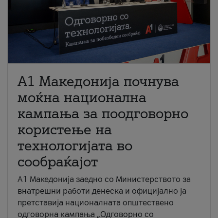
A1 Македонија почнува
моќна национална
кампања за поодговорно
користење на
технологијата во
сообраќајот
A1 Македонија заедно со Министерството за
внатрешни работи денеска и официјално ја
претставија националната општествено
одговорна кампања „Одговорно со