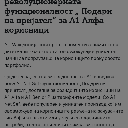
револуционерната
функционалност „ Подари
За нас
на пријател“ за А1 Алфа
#ПодобарОнлајн
корисници
А1 Македонија повторно го поместува лимитот на
дигиталните можности, овозможувајќи уникатен
начин за поврзување на корисниците преку своето
портфолио.
Од денеска, со големо задоволство А1 воведува
нова A1 Net Sef функционалност „Подари на
пријател“, достапна за резидентните корисници на
А1 Alfa и A1 Senior Plus тарифните модели. Со A1
Net Sef, веќе популарен и уникатен производ кој им
овозможува на корисниците размена на зачуваните
гигабајти за пакети или услуги според нивните
потреби, отсега корисниците имаат можност да