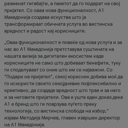
разменат гигабајти, а пакетот да го подарат на свој
пријател. Со оваа нова функционалност, А1
Македонија создава искуства што ја
трансформираат обичната услуга во вистинска
вредност и радост кај корисниците.
„Оваа функционалност е повеќе од нова услуга и за
нас во А1 Македонија претставува суштината на
нашата визија за дигитален екосистем каде
корисниците не само што добиваат бенефити, туку
ги споделуваат со оние што им се најважни. Со
“Подари на пријател”, секој корисник добива моќ да
го искористи своето секојдневие пофлексибилно и
креативно, да создаде вредност што трае и за него
и за неговите пријатели. Ова е уште еден доказ дека
А1 е бренд што ги поврзува луѓето преку
технологија, со вистинска слобода на избор,“
изјави Методија Мирчев, главен извршен директор
на А1 Македонија.