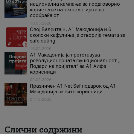
национална кампања за поодговорно
користење на технологијата во
сообраќајот
18.05.2026
Овој Валентајн, A1 Македонија и 6
скопски кафулиња ја отворија темата за
safe dating
16.02.2026
А1 Македонија ја претставува
револуционерната функционалност „
Подари на пријател“ за А1 Алфа
корисници
02.02.2026
Празничен A1 Net Sеf подарок од А1
Македонија за сите корисници
04.12.2025
Слични содржини