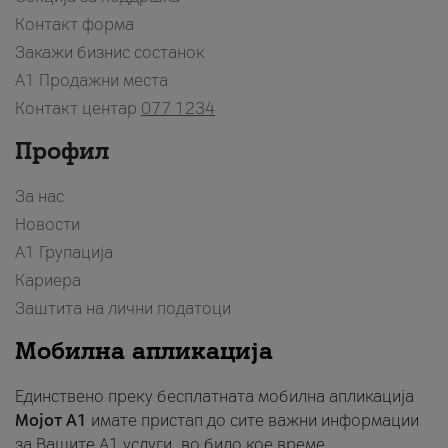
Контакт форма
Закажи бизнис состанок
A1 Продажни места
Контакт центар
077 1234
Профил
За нас
Новости
А1 Групација
Кариера
Заштита на лични податоци
Мобилна апликација
Единствено преку бесплатната мобилна апликација
Мојот A1
имате пристап до сите важни информации
за Вашите A1 услуги, во било кое време.