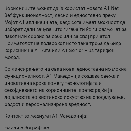
Корисниците можат да ја користат новата А1 Net
Sef функционалност, лесно и едноставно преку
Мојот А1 апликацијата, каде сега имаат можност да
изберат дали зачуваните гигабајти ќе ги разменат за
пакет или сервис за себе или за свој пријател.
Примателот на подарокот исто така треба да биде
корисник на А1 Alfa или A1 Senior Plus тарифен
модел.
Со лансирањето на оваа нова, едноставна но моќна
функционалност, А1 Македонија создава свежа и
иновативна врска помеѓу технологијата и
секојдневието на корисниците, претворајќи ја
лојалноста во вистинско искуство на споделување,
радост и персонализирана вредност.
Контакт за медиуми А1 Македонија:
Емилија Зографска