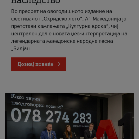
наследство
Во пресрет на овогодишното издание на
фестивалот „Охридско лето“, А1 Македонија ја
претстави кампањата „Културна врска“, чиј
централен дел е новата џез-интерпретација на
легендарната македонска народна песна
„Билјан
Дознај повеќе