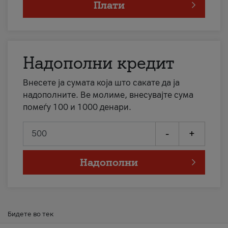
Плати
Надополни кредит
Внесете ја сумата која што сакате да ја
надополните. Ве молиме, внесувајте сума
помеѓу 100 и 1000 денари.
-
+
Надополни
Бидете во тек