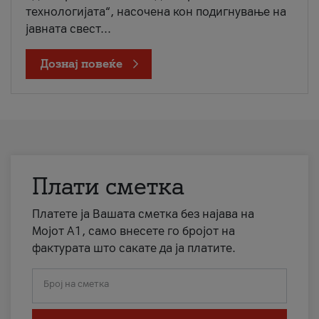
технологијата“, насочена кон подигнување на
јавната свест...
Дознај повеќе
Плати сметка
Платете ја Вашата сметка без најава на
Мојот А1, само внесете го бројот на
фактурата што сакате да ја платите.
Број на сметка