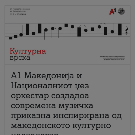
А1 Македонија и
Националниот џез
оркестар создадоа
современа музичка
приказна инспирирана од
македонското културно