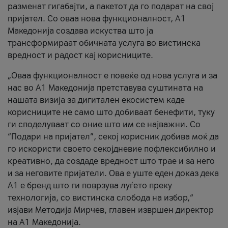
разменат гигабајти, а пакетот да го подарат на свој
пријател. Со оваа нова функционалност, А1
Македонија создава искуства што ја
трансформираат обичната услуга во вистинска
вредност и радост кај корисниците.
„Оваа функционалност е повеќе од нова услуга и за
нас во А1 Македонија претставува суштината на
нашата визија за дигитален екосистем каде
корисниците не само што добиваат бенефити, туку
ги споделуваат со оние што им се најважни. Со
“Подари на пријател”, секој корисник добива моќ да
го искористи своето секојдневие пофлексибилно и
креативно, да создаде вредност што трае и за него
и за неговите пријатели. Ова е уште еден доказ дека
А1 е бренд што ги поврзува луѓето преку
технологија, со вистинска слобода на избор,“
изјави Методија Мирчев, главен извршен директор
на А1 Македонија.