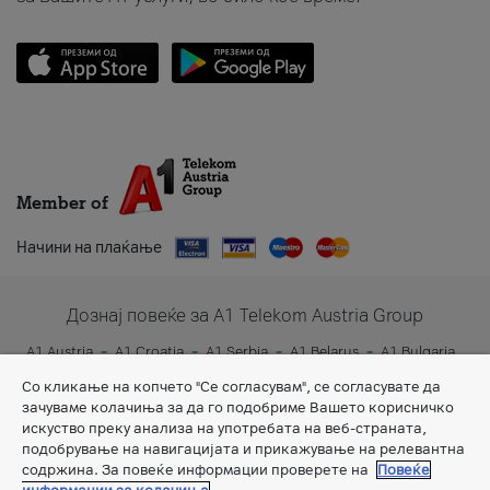
Member of
Начини на плаќање
Дознај повеќе за A1 Telekom Austria Group
A1 Austria
A1 Croatia
A1 Serbia
A1 Belarus
A1 Bulgaria
A1 Slovenia
A1 Digital
Со кликање на копчето "Се согласувам", се согласувате да
зачуваме колачиња за да го подобриме Вашето корисничко
искуство преку анализа на употребата на веб-страната,
подобрување на навигацијата и прикажување на релевантна
содржина. За повеќе информации проверете на
Повеќе