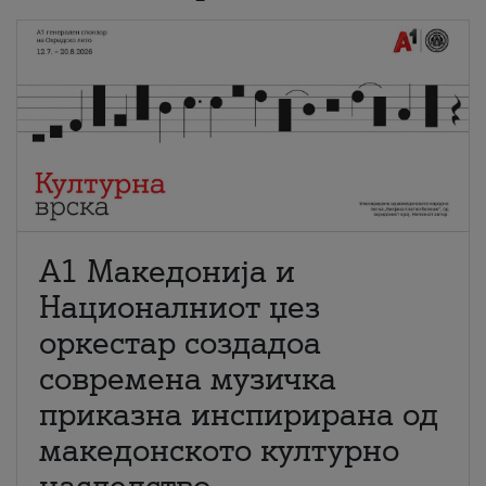
А1 Македонија и
Националниот џез
оркестар создадоа
современа музичка
приказна инспирирана од
македонското културно