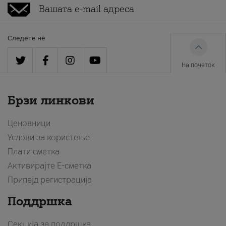
Следете нè
На почеток
Брзи линкови
Ценовници
Услови за користење
Плати сметка
Активирајте Е-сметка
Припејд регистрација
Поддршка
Секција за поддршка