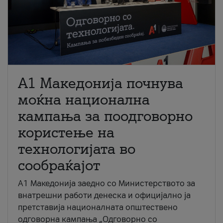
A1 Македонија почнува
моќна национална
кампања за поодговорно
користење на
технологијата во
сообраќајот
A1 Македонија заедно со Министерството за
внатрешни работи денеска и официјално ја
претставија националната општествено
одговорна кампања „Одговорно со