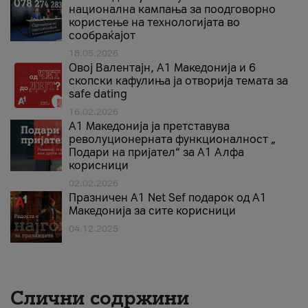
национална кампања за поодговорно
користење на технологијата во
сообраќајот
18.05.2026
Овој Валентајн, A1 Македонија и 6
скопски кафулиња ја отворија темата за
safe dating
16.02.2026
А1 Македонија ја претставува
револуционерната функционалност „
Подари на пријател“ за А1 Алфа
корисници
02.02.2026
Празничен A1 Net Sеf подарок од А1
Македонија за сите корисници
04.12.2025
Слични содржини