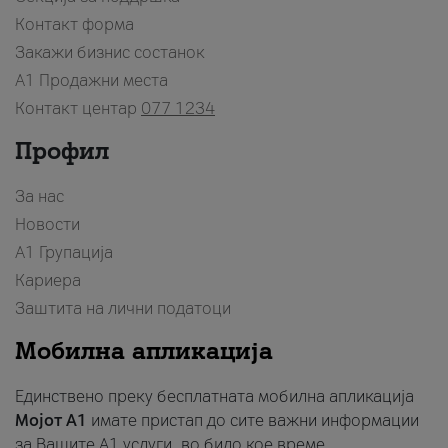
Контакт форма
Закажи бизнис состанок
A1 Продажни места
Контакт центар
077 1234
Профил
За нас
Новости
А1 Групација
Кариера
Заштита на лични податоци
Мобилна апликација
Единствено преку бесплатната мобилна апликација
Мојот A1
имате пристап до сите важни информации
за Вашите A1 услуги, во било кое време.