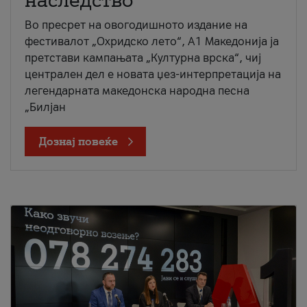
наследство
Во пресрет на овогодишното издание на
фестивалот „Охридско лето“, А1 Македонија ја
претстави кампањата „Културна врска“, чиј
централен дел е новата џез-интерпретација на
легендарната македонска народна песна
„Билјан
Дознај повеќе