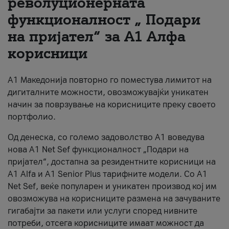
револуционерната
функционалност „ Подари
За нас
на пријател“ за А1 Алфа
#ПодобарОнлајн
корисници
А1 Македонија повторно го поместува лимитот на
дигиталните можности, овозможувајќи уникатен
начин за поврзување на корисниците преку своето
портфолио.
Од денеска, со големо задоволство А1 воведува
нова A1 Net Sef функционалност „Подари на
пријател“, достапна за резидентните корисници на
А1 Alfa и A1 Senior Plus тарифните модели. Со A1
Net Sef, веќе популарен и уникатен производ кој им
овозможува на корисниците размена на зачуваните
гигабајти за пакети или услуги според нивните
потреби, отсега корисниците имаат можност да