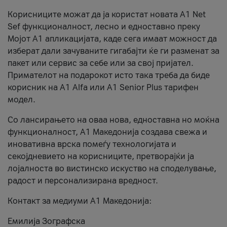
Корисниците можат да ја користат новата А1 Net
Sef функционалност, лесно и едноставно преку
Мојот А1 апликацијата, каде сега имаат можност да
изберат дали зачуваните гигабајти ќе ги разменат за
пакет или сервис за себе или за свој пријател.
Примателот на подарокот исто така треба да биде
корисник на А1 Alfa или A1 Senior Plus тарифен
модел.
Со лансирањето на оваа нова, едноставна но моќна
функционалност, А1 Македонија создава свежа и
иновативна врска помеѓу технологијата и
секојдневието на корисниците, претворајќи ја
лојалноста во вистинско искуство на споделување,
радост и персонализирана вредност.
Контакт за медиуми А1 Македонија:
Емилија Зографска