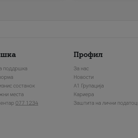
ршка
Профил
за поддршка
За нас
форма
Новости
изнис состанок
А1 Групација
жни места
Кариера
центар
077 1234
Заштита на лични податоц