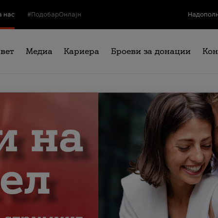
а нас
#ПодобарОнлајн
Надополн
свет
Медиа
Кариера
Броеви за донации
Кон