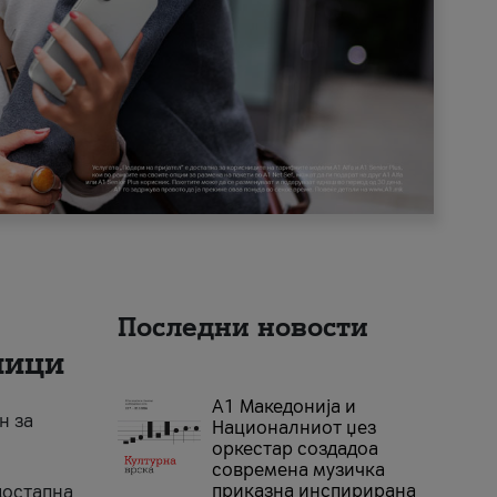
Последни новости
ници
А1 Македонија и
н за
Националниот џез
оркестар создадоа
современа музичка
приказна инспирирана
достапна