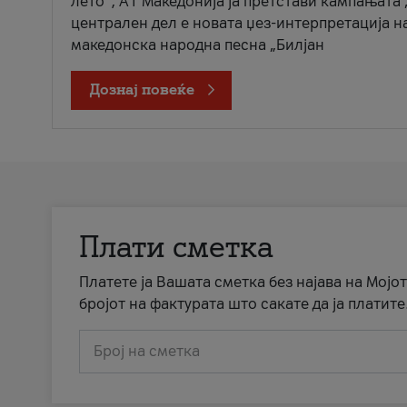
лето“, А1 Македонија ја претстави кампањата 
централен дел е новата џез-интерпретација н
македонска народна песна „Билјан
Дознај повеќе
Плати сметка
Платете ја Вашата сметка без најава на Мојот
бројот на фактурата што сакате да ја платите
Број на сметка