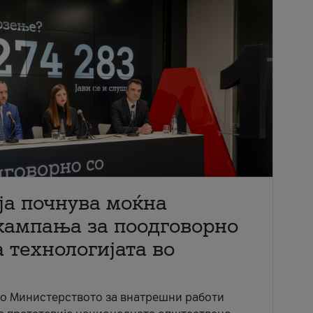
ја почнува моќна
кампања за поодговорно
 технологијата во
со Министерството за внатрешни работи