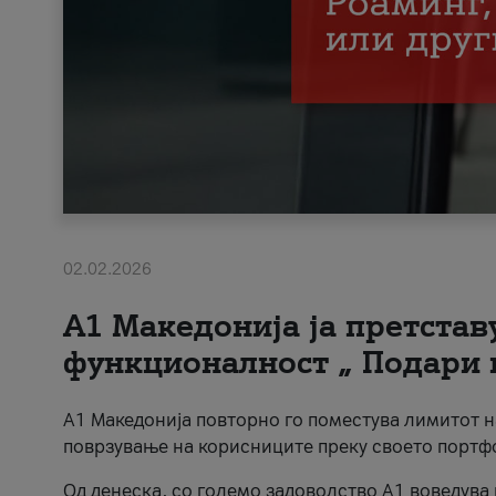
02.02.2026
А1 Македонија ја претста
функционалност „ Подари 
А1 Македонија повторно го поместува лимитот 
поврзување на корисниците преку своето портф
Од денеска, со големо задоволство А1 воведува 