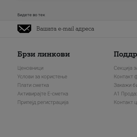
Бидете во тек
Брзи линкови
Подд
Ценовници
Секција 
Услови за користење
Контакт 
Плати сметка
Закажи б
Активирајте Е-сметка
A1 Прода
Припејд регистрација
Контакт 