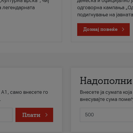
„Културна врска“, чиј
денеска и официјално 
а легендарната
одговорна кампања „Од
подигнување на јавната 
Дознај повеќе
Надополни
 А1, само внесете го
Внесете ја сумата кој
.
внесувајте сума помеѓ
Плати