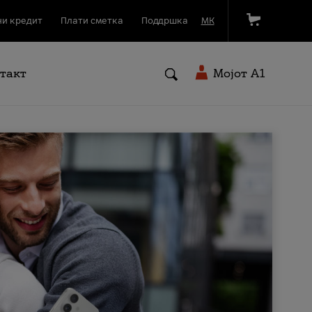
и кредит
Плати сметка
Поддршка
МК
такт
Мојот A1