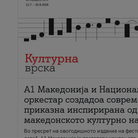
А1 Македонија и Национа
оркестар создадоа совре
приказна инспирирана од
македонското културно н
Во пресрет на овогодишното издание на фест