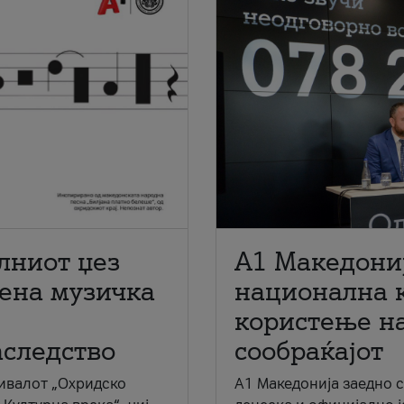
лниот џез
A1 Македони
мена музичка
национална 
користење на
аследство
сообраќајот
ивалот „Охридско
A1 Македонија заедно 