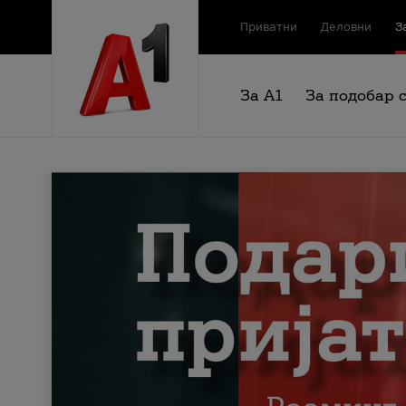
Приватни
Деловни
З
За А1
За подобар 