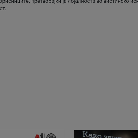
корисниците, претворајќи ја лојалноста во вистинско ис
ст.