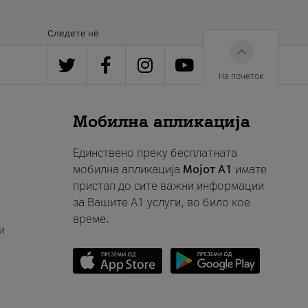
Следете нè
На почеток
Мобилна апликација
Единствено преку бесплатната
мобилна апликација
Мојот A1
имате
пристап до сите важни информации
за Вашите A1 услуги, во било кое
време.
и