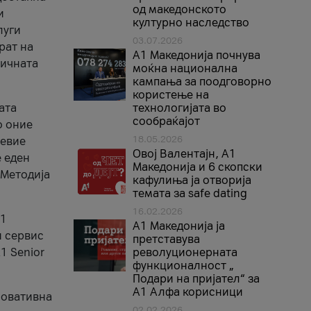
од македонското
и
културно наследство
луги
03.07.2026
рат на
A1 Македонија почнува
бичната
моќна национална
кампања за поодговорно
користење на
ата
технологијата во
сообраќајот
о оние
18.05.2026
невие
Овој Валентајн, A1
е еден
Македонија и 6 скопски
 Методија
кафулиња ја отворија
темата за safe dating
16.02.2026
А1
А1 Македонија ја
и сервис
претставува
1 Senior
револуционерната
функционалност „
Подари на пријател“ за
А1 Алфа корисници
новативна
02.02.2026