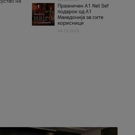
куство на
Празничен A1 Net Sеf
подарок од А1
Македонија за сите
корисници
04.12.2025