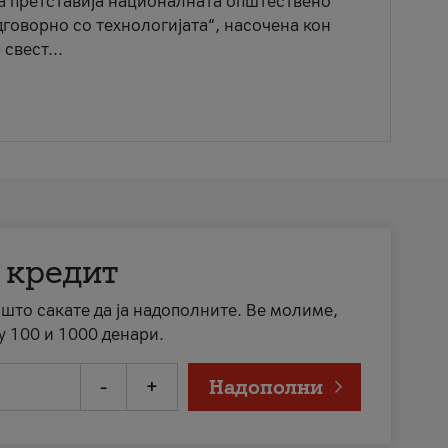
ја претставија националната општествено
говорно со технологијата“, насочена кон
свест...
 кредит
а што сакате да ја надополните. Ве молиме,
у 100 и 1000 денари.
-
+
Надополни