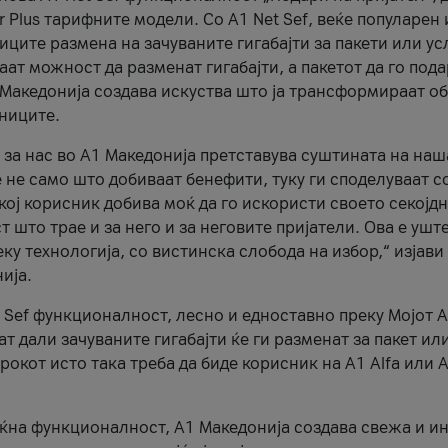
r Plus тарифните модели. Со A1 Net Sef, веќе популарен 
ците размена на зачуваните гигабајти за пакети или ус
ат можност да разменат гигабајти, а пакетот да го пода
1 Македонија создава искуства што ја трансформираат о
сниците.
 за нас во А1 Македонија претставува суштината на наш
 не само што добиваат бенефити, туку ги споделуваат с
екој корисник добива моќ да го искористи своето секојд
 што трае и за него и за неговите пријатели. Ова е ушт
еку технологија, со вистинска слобода на избор,“ изјави
ија.
 Sef функционалност, лесно и едноставно преку Мојот 
т дали зачуваните гигабајти ќе ги разменат за пакет ил
рокот исто така треба да биде корисник на А1 Alfa или A
оќна функционалност, А1 Македонија создава свежа и и