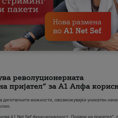
вува револуционерната
на пријател“ за А1 Алфа корис
на дигиталните можности, овозможувајќи уникатен начи
олио.
нова A1 Net Sef функционалност „Подари на пријател“, 