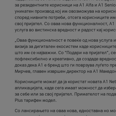
за резидентните корисници на А1 Alfa и A1 Senio
уникатен производ кој им овозможува на корисни
според нивните потреби, отсега корисниците има
свој пријател. Со оваа нова функционалност, А
услуга во вистинска вредност и радост кај кори
„Оваа функционалност е повеќе од нова услуга и
визија за дигитален екосистем каде корисниците
што им се најважни. Со “Подари на пријател”, с
пофлексибилно и креативно, да создаде вредност
доказ дека А1 е бренд што ги поврзува луѓето пр
Мирчев, главен извршен директор на А1 Македон
Корисниците можат да ја користат новата А1 Net
апликацијата, каде сега имаат можност да избера
за себе или за свој пријател. Примателот на пода
Plus тарифен модел.
Со лансирањето на оваа нова, едноставна но м