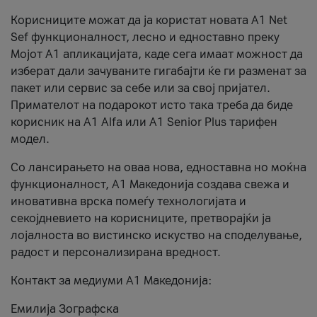
Корисниците можат да ја користат новата А1 Net
Sef функционалност, лесно и едноставно преку
Мојот А1 апликацијата, каде сега имаат можност да
изберат дали зачуваните гигабајти ќе ги разменат за
пакет или сервис за себе или за свој пријател.
Примателот на подарокот исто така треба да биде
корисник на А1 Alfa или A1 Senior Plus тарифен
модел.
Со лансирањето на оваа нова, едноставна но моќна
функционалност, А1 Македонија создава свежа и
иновативна врска помеѓу технологијата и
секојдневието на корисниците, претворајќи ја
лојалноста во вистинско искуство на споделување,
радост и персонализирана вредност.
Контакт за медиуми А1 Македонија:
Емилија Зографска