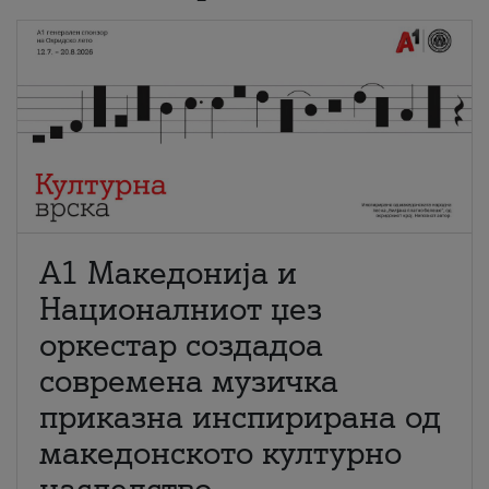
А1 Македонија и
Националниот џез
оркестар создадоа
современа музичка
приказна инспирирана од
македонското културно