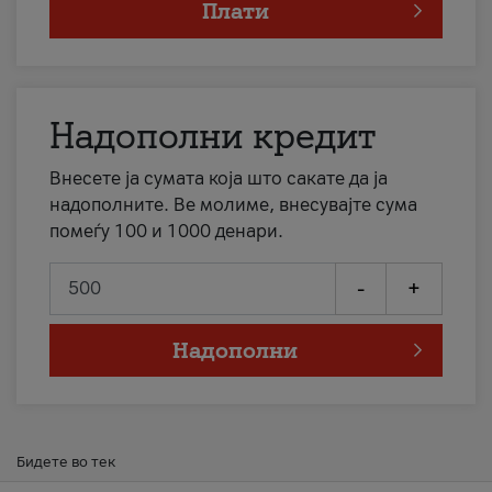
Плати
Надополни кредит
Внесете ја сумата која што сакате да ја
надополните. Ве молиме, внесувајте сума
помеѓу 100 и 1000 денари.
-
+
Надополни
Бидете во тек