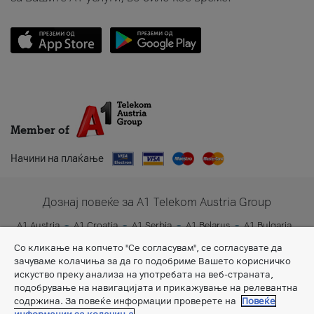
Member of
Начини на плаќање
Дознај повеќе за A1 Telekom Austria Group
A1 Austria
A1 Croatia
A1 Serbia
A1 Belarus
A1 Bulgaria
A1 Slovenia
A1 Digital
Со кликање на копчето "Се согласувам", се согласувате да
зачуваме колачиња за да го подобриме Вашето корисничко
искуство преку анализа на употребата на веб-страната,
подобрување на навигацијата и прикажување на релевантна
содржина. За повеќе информации проверете на
Повеќе