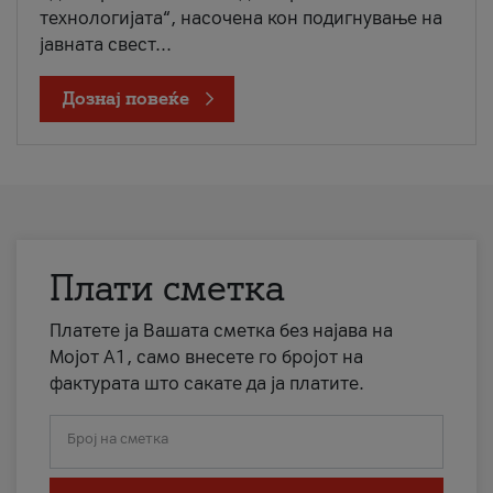
технологијата“, насочена кон подигнување на
јавната свест...
Дознај повеќе
Плати сметка
Платете ја Вашата сметка без најава на
Мојот А1, само внесете го бројот на
фактурата што сакате да ја платите.
Број на сметка