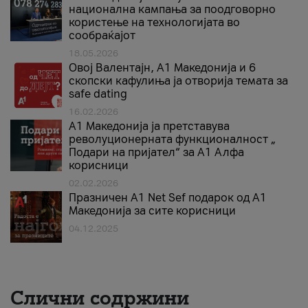
национална кампања за поодговорно
користење на технологијата во
сообраќајот
18.05.2026
Овој Валентајн, A1 Македонија и 6
скопски кафулиња ја отворија темата за
safe dating
16.02.2026
А1 Македонија ја претставува
револуционерната функционалност „
Подари на пријател“ за А1 Алфа
корисници
02.02.2026
Празничен A1 Net Sеf подарок од А1
Македонија за сите корисници
04.12.2025
Слични содржини