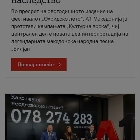
наследство
Во пресрет на овогодишното издание на
фестивалот „Охридско лето“, А1 Македонија ја
претстави кампањата „Културна врска“, чиј
централен дел е новата џез-интерпретација на
легендарната македонска народна песна
„Билјан
Дознај повеќе