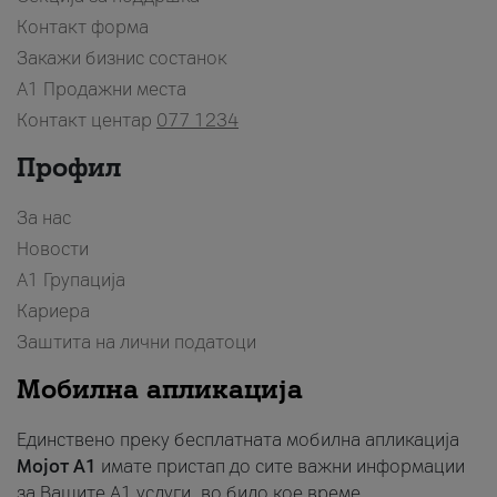
Контакт форма
Закажи бизнис состанок
A1 Продажни места
Контакт центар
077 1234
Профил
За нас
Новости
А1 Групација
Кариера
Заштита на лични податоци
Мобилна апликација
Единствено преку бесплатната мобилна апликација
Мојот A1
имате пристап до сите важни информации
за Вашите A1 услуги, во било кое време.