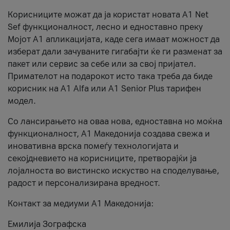
Корисниците можат да ја користат новата А1 Net
Sef функционалност, лесно и едноставно преку
Мојот А1 апликацијата, каде сега имаат можност да
изберат дали зачуваните гигабајти ќе ги разменат за
пакет или сервис за себе или за свој пријател.
Примателот на подарокот исто така треба да биде
корисник на А1 Alfa или A1 Senior Plus тарифен
модел.
Со лансирањето на оваа нова, едноставна но моќна
функционалност, А1 Македонија создава свежа и
иновативна врска помеѓу технологијата и
секојдневието на корисниците, претворајќи ја
лојалноста во вистинско искуство на споделување,
радост и персонализирана вредност.
Контакт за медиуми А1 Македонија:
Емилија Зографска