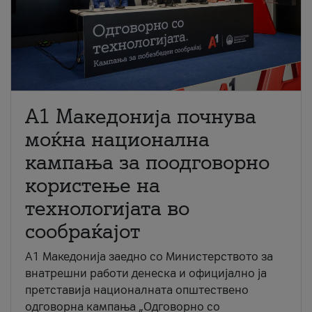
A1 Македонија почнува
моќна национална
кампања за поодговорно
користење на
технологијата во
сообраќајот
A1 Македонија заедно со Министерството за
внатрешни работи денеска и официјално ја
претставија националната општествено
одговорна кампања „Одговорно со