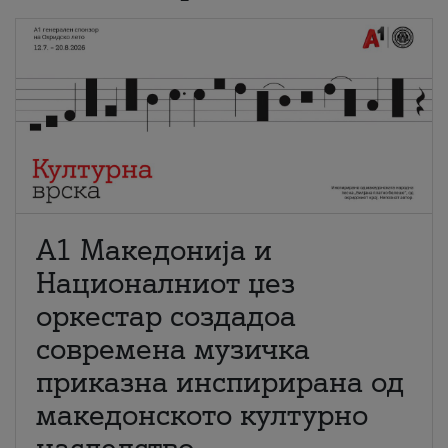
А1 Македонија и
Националниот џез
оркестар создадоа
современа музичка
приказна инспирирана од
македонското културно