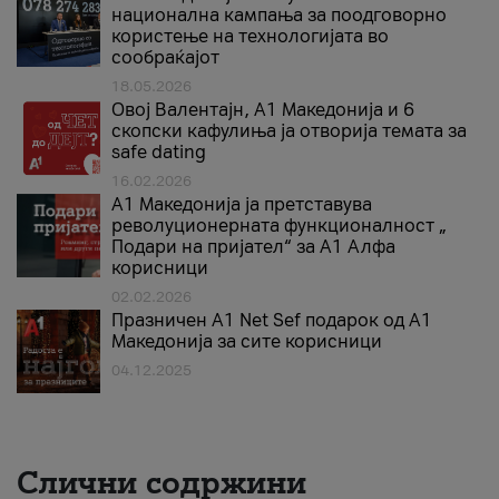
национална кампања за поодговорно
користење на технологијата во
сообраќајот
18.05.2026
Овој Валентајн, A1 Македонија и 6
скопски кафулиња ја отворија темата за
safe dating
16.02.2026
А1 Македонија ја претставува
револуционерната функционалност „
Подари на пријател“ за А1 Алфа
корисници
02.02.2026
Празничен A1 Net Sеf подарок од А1
Македонија за сите корисници
04.12.2025
Слични содржини