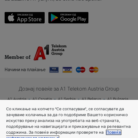
Member of
Начини на плаќање
Дознај повеќе за A1 Telekom Austria Group
A1 Austria
A1 Croatia
A1 Serbia
A1 Belarus
A1 Bulgaria
A1 Slovenia
A1 Digital
Со кликање на копчето "Се согласувам", се согласувате да
зачуваме колачиња за да го подобриме Вашето корисничко
искуство преку анализа на употребата на веб-страната,
подобрување на навигацијата и прикажување на релевантна
содржина. За повеќе информации проверете на
Повеќе