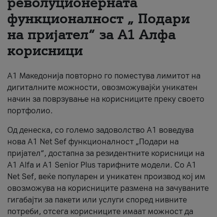
револуционерната
функционалност „ Подари
За нас
на пријател“ за А1 Алфа
#ПодобарОнлајн
корисници
А1 Македонија повторно го поместува лимитот на
дигиталните можности, овозможувајќи уникатен
начин за поврзување на корисниците преку своето
портфолио.
Од денеска, со големо задоволство А1 воведува
нова A1 Net Sef функционалност „Подари на
пријател“, достапна за резидентните корисници на
А1 Alfa и A1 Senior Plus тарифните модели. Со A1
Net Sef, веќе популарен и уникатен производ кој им
овозможува на корисниците размена на зачуваните
гигабајти за пакети или услуги според нивните
потреби, отсега корисниците имаат можност да