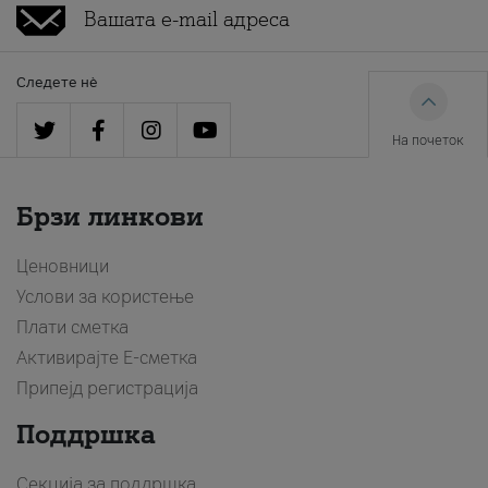
Следете нè
На почеток
Брзи линкови
Ценовници
Услови за користење
Плати сметка
Активирајте Е-сметка
Припејд регистрација
Поддршка
Секција за поддршка