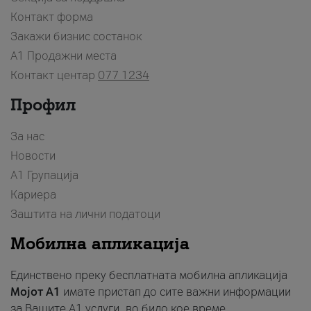
Контакт форма
Закажи бизнис состанок
A1 Продажни места
Контакт центар
077 1234
Профил
За нас
Новости
А1 Групација
Кариера
Заштита на лични податоци
Мобилна апликација
Единствено преку бесплатната мобилна апликација
Мојот A1
имате пристап до сите важни информации
за Вашите A1 услуги, во било кое време.