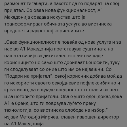
разменат гигабајти, а пакетот да го подарат на свој
пријател. Со оваа нова функционалност, А1
Македонија создава искуства што ја
трансформираат обичната услуга во вистинска
вредност и радост кај корисниците.
„Оваа функционалност е повеќе од нова услуга и за
нас во А1 Македонија претставува суштината на
нашата визија за дигитален екосистем каде
корисниците не само што добиваат бенефити, туку
ги споделуваат со оние што им се најважни. Со
“Подари на пријател”, секој корисник добива моќ да
го искористи своето секојдневие пофлексибилно и
креативно, да создаде вредност што трае и за него
и за неговите пријатели. Ова е уште еден доказ дека
А1 е бренд што ги поврзува луѓето преку
технологија, со вистинска слобода на избор,“
изјави Методија Мирчев, главен извршен директор
на А1 Македонија.