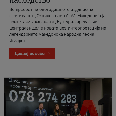
наследство
Во пресрет на овогодишното издание на
фестивалот „Охридско лето“, А1 Македонија ја
претстави кампањата „Културна врска“, чиј
централен дел е новата џез-интерпретација на
легендарната македонска народна песна
„Билјан
Дознај повеќе