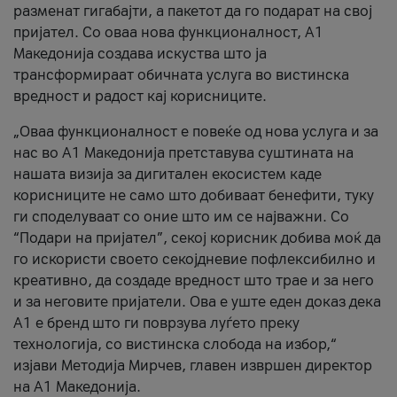
разменат гигабајти, а пакетот да го подарат на свој
пријател. Со оваа нова функционалност, А1
Македонија создава искуства што ја
трансформираат обичната услуга во вистинска
вредност и радост кај корисниците.
„Оваа функционалност е повеќе од нова услуга и за
нас во А1 Македонија претставува суштината на
нашата визија за дигитален екосистем каде
корисниците не само што добиваат бенефити, туку
ги споделуваат со оние што им се најважни. Со
“Подари на пријател”, секој корисник добива моќ да
го искористи своето секојдневие пофлексибилно и
креативно, да создаде вредност што трае и за него
и за неговите пријатели. Ова е уште еден доказ дека
А1 е бренд што ги поврзува луѓето преку
технологија, со вистинска слобода на избор,“
изјави Методија Мирчев, главен извршен директор
на А1 Македонија.