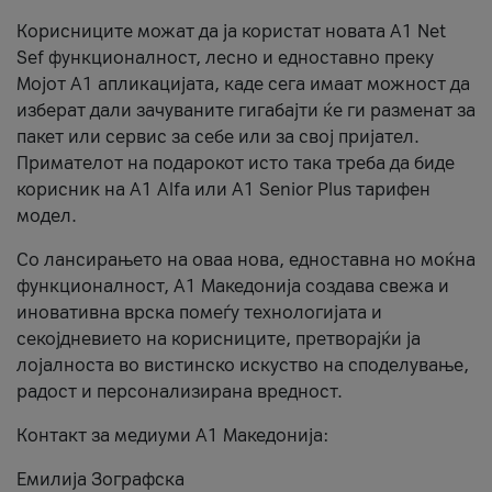
Корисниците можат да ја користат новата А1 Net
Sef функционалност, лесно и едноставно преку
Мојот А1 апликацијата, каде сега имаат можност да
изберат дали зачуваните гигабајти ќе ги разменат за
пакет или сервис за себе или за свој пријател.
Примателот на подарокот исто така треба да биде
корисник на А1 Alfa или A1 Senior Plus тарифен
модел.
Со лансирањето на оваа нова, едноставна но моќна
функционалност, А1 Македонија создава свежа и
иновативна врска помеѓу технологијата и
секојдневието на корисниците, претворајќи ја
лојалноста во вистинско искуство на споделување,
радост и персонализирана вредност.
Контакт за медиуми А1 Македонија:
Емилија Зографска