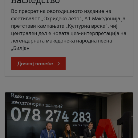
наследство
Во пресрет на овогодишното издание на
фестивалот „Охридско лето“, А1 Македонија ја
претстави кампањата „Културна врска“, чиј
централен дел е новата џез-интерпретација на
легендарната македонска народна песна
„Билјан
Дознај повеќе