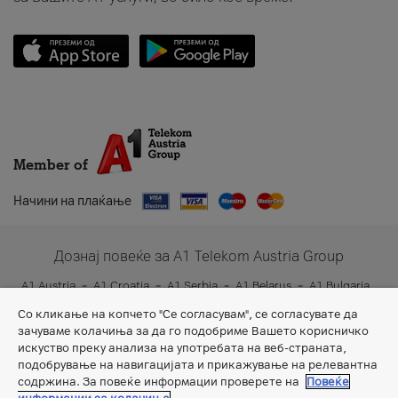
Member of
Начини на плаќање
Дознај повеќе за A1 Telekom Austria Group
A1 Austria
A1 Croatia
A1 Serbia
A1 Belarus
A1 Bulgaria
A1 Slovenia
A1 Digital
Со кликање на копчето "Се согласувам", се согласувате да
зачуваме колачиња за да го подобриме Вашето корисничко
искуство преку анализа на употребата на веб-страната,
подобрување на навигацијата и прикажување на релевантна
содржина. За повеќе информации проверете на
Повеќе