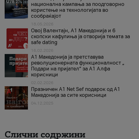
национална кампања за поодговорно
користење на технологијата во
сообраќајот
18.05.2026
Овој Валентајн, A1 Македонија и 6
скопски кафулиња ја отворија темата за
safe dating
16.02.2026
А1 Македонија ја претставува
револуционерната функционалност „
Подари на пријател“ за А1 Алфа
корисници
02.02.2026
Празничен A1 Net Sеf подарок од А1
Македонија за сите корисници
04.12.2025
Слични содржини