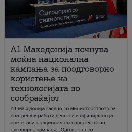
A1 Македонија почнува
моќна национална
кампања за поодговорно
користење на
технологијата во
сообраќајот
A1 Македонија заедно со Министерството за
внатрешни работи денеска и официјално ја
претставија националната општествено
одговорна кампања „Одговорно со