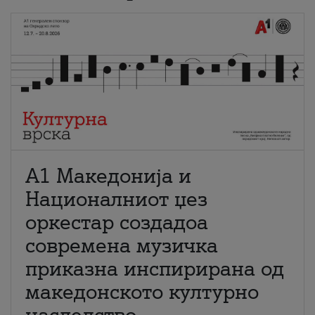
А1 Македонија и
Националниот џез
оркестар создадоа
современа музичка
приказна инспирирана од
македонското културно