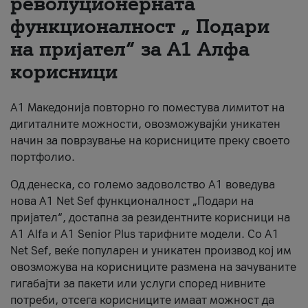
револуционерната
функционалност „ Подари
За нас
на пријател“ за А1 Алфа
#ПодобарОнлајн
корисници
А1 Македонија повторно го поместува лимитот на
дигиталните можности, овозможувајќи уникатен
начин за поврзување на корисниците преку своето
портфолио.
Од денеска, со големо задоволство А1 воведува
нова A1 Net Sef функционалност „Подари на
пријател“, достапна за резидентните корисници на
А1 Alfa и A1 Senior Plus тарифните модели. Со A1
Net Sef, веќе популарен и уникатен производ кој им
овозможува на корисниците размена на зачуваните
гигабајти за пакети или услуги според нивните
потреби, отсега корисниците имаат можност да