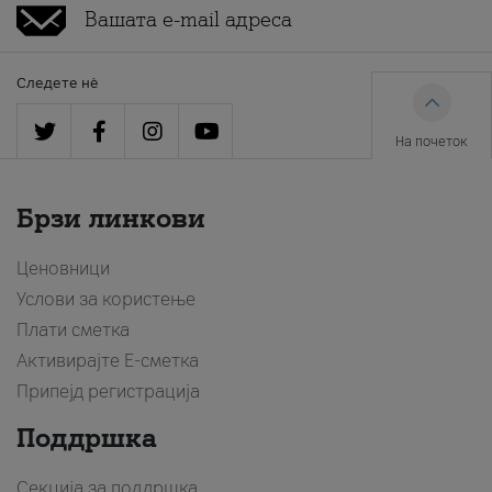
Следете нè
На почеток
Брзи линкови
Ценовници
Услови за користење
Плати сметка
Активирајте Е-сметка
Припејд регистрација
Поддршка
Секција за поддршка