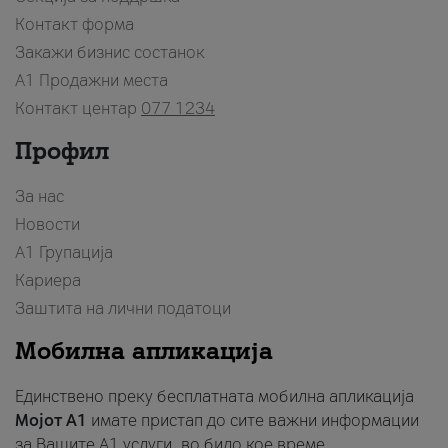
Контакт форма
Закажи бизнис состанок
A1 Продажни места
Контакт центар
077 1234
Профил
За нас
Новости
А1 Групација
Кариера
Заштита на лични податоци
Мобилна апликација
Единствено преку бесплатната мобилна апликација
Мојот A1
имате пристап до сите важни информации
за Вашите A1 услуги, во било кое време.