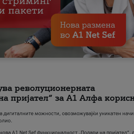
вува револуционерната
на пријател“ за А1 Алфа корис
на дигиталните можности, овозможувајќи уникатен начи
олио.
нова A1 Net Sef функционалност „Подари на пријател“, 