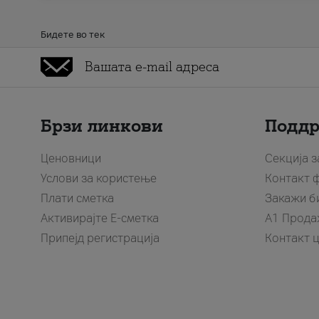
Бидете во тек
Брзи линкови
Подд
Ценовници
Секција 
Услови за користење
Контакт 
Плати сметка
Закажи б
Активирајте Е-сметка
A1 Прода
Припејд регистрација
Контакт 