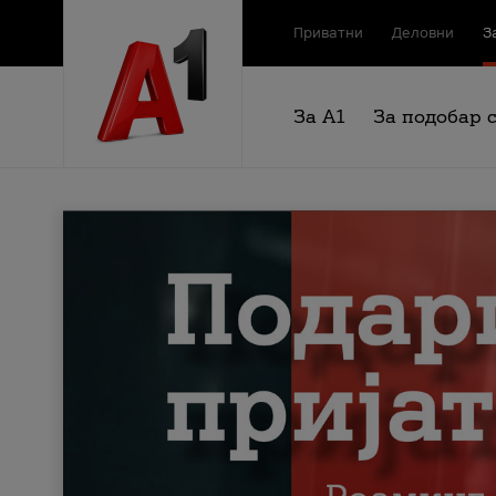
Приватни
Деловни
З
За А1
За подобар 