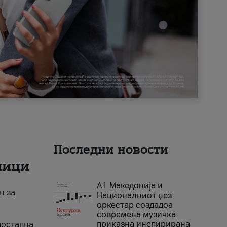
Последни новости
ници
А1 Македонија и
н за
Националниот џез
оркестар создадоа
современа музичка
приказна инспирирана
достапна