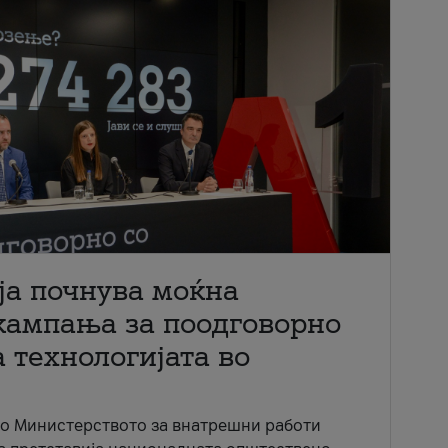
ја почнува моќна
кампања за поодговорно
 технологијата во
со Министерството за внатрешни работи