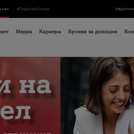
а нас
#ПодобарОнлајн
Надополн
свет
Медиа
Кариера
Броеви за донации
Кон