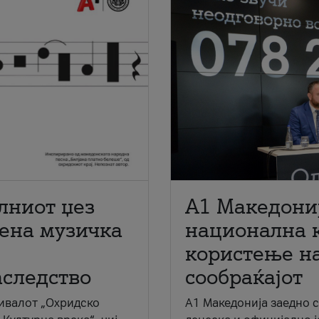
лниот џез
A1 Македони
мена музичка
национална 
користење на
аследство
сообраќајот
ивалот „Охридско
A1 Македонија заедно 