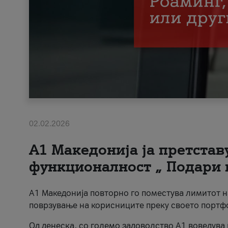
02.02.2026
А1 Македонија ја претста
функционалност „ Подари 
А1 Македонија повторно го поместува лимитот 
поврзување на корисниците преку своето портф
Од денеска, со големо задоволство А1 воведува 