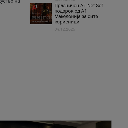
куство на
Празничен A1 Net Sеf
подарок од А1
Македонија за сите
корисници
04.12.2025