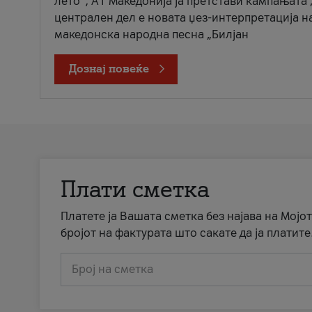
лето“, А1 Македонија ја претстави кампањата 
централен дел е новата џез-интерпретација н
македонска народна песна „Билјан
Дознај повеќе
Плати сметка
Платете ја Вашата сметка без најава на Мојот
бројот на фактурата што сакате да ја платите
Број на сметка