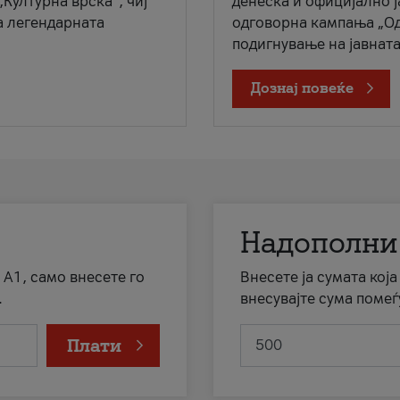
„Културна врска“, чиј
денеска и официјално 
а легендарната
одговорна кампања „Од
подигнување на јавната 
Дознај повеќе
Надополни
 А1, само внесете го
Внесете ја сумата кој
.
внесувајте сума помеѓ
Плати