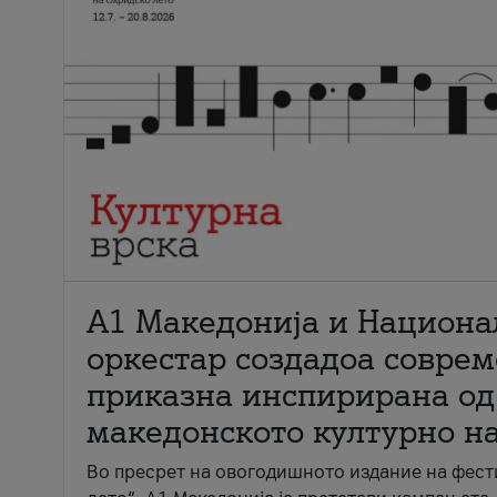
А1 Македонија и Национа
оркестар создадоа совре
приказна инспирирана од
македонското културно н
Во пресрет на овогодишното издание на фест