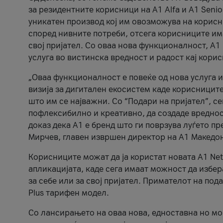
за резидентните корисници на А1 Alfa и A1 Senio
уникатен производ кој им овозможува на корисни
според нивните потреби, отсега корисниците има
свој пријател. Со оваа нова функционалност, А
услуга во вистинска вредност и радост кај кори
„Оваа функционалност е повеќе од нова услуга и
визија за дигитален екосистем каде корисниците
што им се најважни. Со “Подари на пријател”, с
пофлексибилно и креативно, да создаде вредност
доказ дека А1 е бренд што ги поврзува луѓето пр
Мирчев, главен извршен директор на А1 Македон
Корисниците можат да ја користат новата А1 Net
апликацијата, каде сега имаат можност да избера
за себе или за свој пријател. Примателот на пода
Plus тарифен модел.
Со лансирањето на оваа нова, едноставна но м