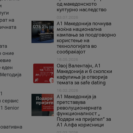
од македонското
и
културно наследство
луги
03.07.2026
рат на
A1 Македонија почнува
бичната
моќна национална
кампања за поодговорно
користење на
ата
технологијата во
сообраќајот
о оние
18.05.2026
невие
Овој Валентајн, A1
е еден
Македонија и 6 скопски
 Методија
кафулиња ја отворија
темата за safe dating
16.02.2026
А1
А1 Македонија ја
и сервис
претставува
1 Senior
револуционерната
функционалност „
Подари на пријател“ за
А1 Алфа корисници
новативна
02.02.2026