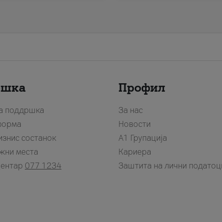
ршка
Профил
за поддршка
За нас
форма
Новости
изнис состанок
А1 Групација
жни места
Кариера
центар
077 1234
Заштита на лични податоц