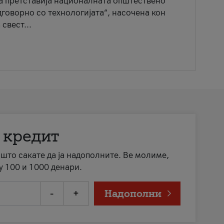
ја претставија националната општествено
говорно со технологијата“, насочена кон
свест...
 кредит
а што сакате да ја надополните. Ве молиме,
у 100 и 1000 денари.
-
+
Надополни