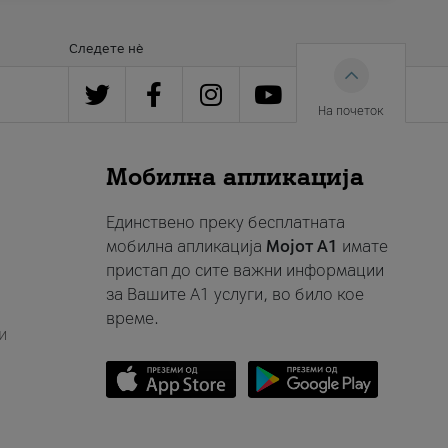
Следете нè
На почеток
Мобилна апликација
Единствено преку бесплатната
мобилна апликација
Мојот A1
имате
пристап до сите важни информации
за Вашите A1 услуги, во било кое
време.
и