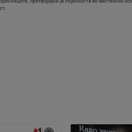
корисниците, претворајќи ја лојалноста во вистинско ис
ст.