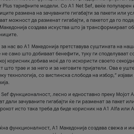
r Plus тарифните модели. Со A1 Net Sef, веќе популарен 
ците размена на зачуваните гигабајти за пакети или ус
ат можност да разменат гигабајти, а пакетот да го пода
1 Македонија создава искуства што ја трансформираат о
сниците.
 за нас во А1 Македонија претставува суштината на наш
 не само што добиваат бенефити, туку ги споделуваат с
екој корисник добива моќ да го искористи своето секојд
 што трае и за него и за неговите пријатели. Ова е ушт
еку технологија, со вистинска слобода на избор,“ изјави
ија.
 Sef функционалност, лесно и едноставно преку Мојот 
т дали зачуваните гигабајти ќе ги разменат за пакет ил
рокот исто така треба да биде корисник на А1 Alfa или A
оќна функционалност, А1 Македонија создава свежа и и