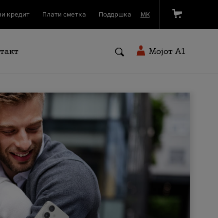
и кредит
Плати сметка
Поддршка
МК
такт
Мојот A1