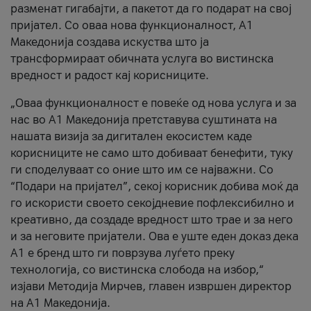
разменат гигабајти, а пакетот да го подарат на свој
пријател. Со оваа нова функционалност, А1
Македонија создава искуства што ја
трансформираат обичната услуга во вистинска
вредност и радост кај корисниците.
„Оваа функционалност е повеќе од нова услуга и за
нас во А1 Македонија претставува суштината на
нашата визија за дигитален екосистем каде
корисниците не само што добиваат бенефити, туку
ги споделуваат со оние што им се најважни. Со
“Подари на пријател”, секој корисник добива моќ да
го искористи своето секојдневие пофлексибилно и
креативно, да создаде вредност што трае и за него
и за неговите пријатели. Ова е уште еден доказ дека
А1 е бренд што ги поврзува луѓето преку
технологија, со вистинска слобода на избор,“
изјави Методија Мирчев, главен извршен директор
на А1 Македонија.