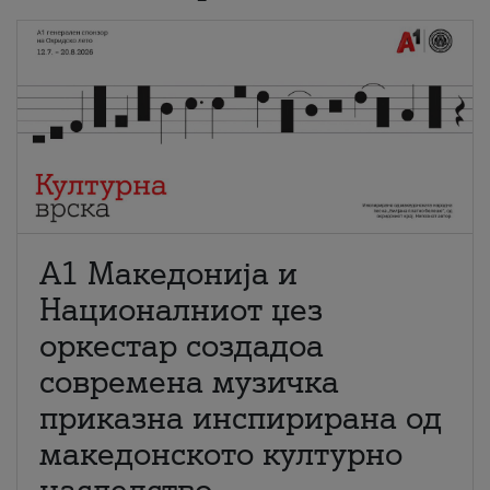
А1 Македонија и
Националниот џез
оркестар создадоа
современа музичка
приказна инспирирана од
македонското културно