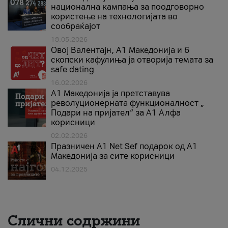
национална кампања за поодговорно
користење на технологијата во
сообраќајот
18.05.2026
Овој Валентајн, A1 Македонија и 6
скопски кафулиња ја отворија темата за
safe dating
16.02.2026
А1 Македонија ја претставува
револуционерната функционалност „
Подари на пријател“ за А1 Алфа
корисници
02.02.2026
Празничен A1 Net Sеf подарок од А1
Македонија за сите корисници
04.12.2025
Слични содржини