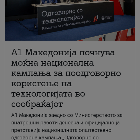
A1 Македонија почнува
моќна национална
кампања за поодговорно
користење на
технологијата во
сообраќајот
A1 Македонија заедно со Министерството за
внатрешни работи денеска и официјално ја
претставија националната општествено
одговорна кампања „Одговорно со