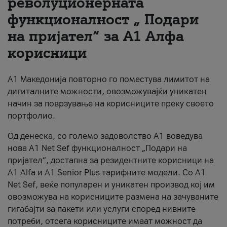
револуционерната
функционалност „ Подари
За нас
на пријател“ за А1 Алфа
#ПодобарОнлајн
корисници
А1 Македонија повторно го поместува лимитот на
дигиталните можности, овозможувајќи уникатен
начин за поврзување на корисниците преку своето
портфолио.
Од денеска, со големо задоволство А1 воведува
нова A1 Net Sef функционалност „Подари на
пријател“, достапна за резидентните корисници на
А1 Alfa и A1 Senior Plus тарифните модели. Со A1
Net Sef, веќе популарен и уникатен производ кој им
овозможува на корисниците размена на зачуваните
гигабајти за пакети или услуги според нивните
потреби, отсега корисниците имаат можност да