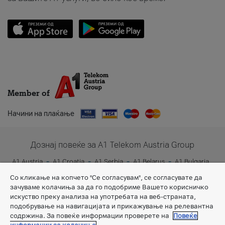
Member of
Начини на плаќање
Дознај повеќе за A1 Telekom Austria Group
A1 Austria
A1 Croatia
A1 Serbia
A1 Belarus
A1 Bulgaria
A1 Slovenia
A1 Digital
Со кликање на копчето "Се согласувам", се согласувате да
зачуваме колачиња за да го подобриме Вашето корисничко
искуство преку анализа на употребата на веб-страната,
подобрување на навигацијата и прикажување на релевантна
содржина. За повеќе информации проверете на
Повеќе