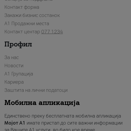
Контакт форма
Закажи бизнис состанок
A1 Продажни места
Контакт центар
077 1234
Профил
За нас
Новости
А1 Групација
Кариера
Заштита на лични податоци
Мобилна апликација
Единствено преку бесплатната мобилна апликација
Мојот A1
имате пристап до сите важни информации
за Вашите A1 услуги, во било кое време.