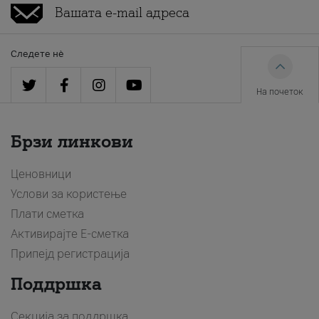
Следете нè
На почеток
Брзи линкови
Ценовници
Услови за користење
Плати сметка
Активирајте Е-сметка
Припејд регистрација
Поддршка
Секција за поддршка