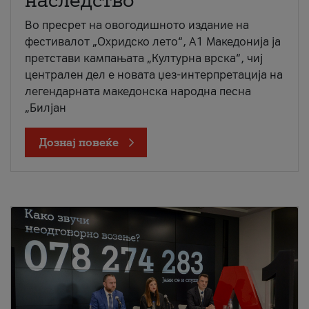
наследство
Во пресрет на овогодишното издание на
фестивалот „Охридско лето“, А1 Македонија ја
претстави кампањата „Културна врска“, чиј
централен дел е новата џез-интерпретација на
легендарната македонска народна песна
„Билјан
Дознај повеќе