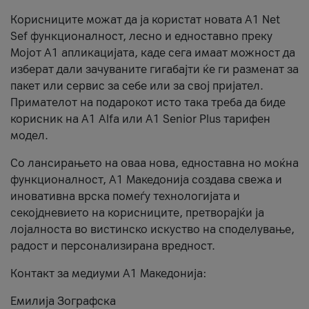
Корисниците можат да ја користат новата А1 Net
Sef функционалност, лесно и едноставно преку
Мојот А1 апликацијата, каде сега имаат можност да
изберат дали зачуваните гигабајти ќе ги разменат за
пакет или сервис за себе или за свој пријател.
Примателот на подарокот исто така треба да биде
корисник на А1 Alfa или A1 Senior Plus тарифен
модел.
Со лансирањето на оваа нова, едноставна но моќна
функционалност, А1 Македонија создава свежа и
иновативна врска помеѓу технологијата и
секојдневието на корисниците, претворајќи ја
лојалноста во вистинско искуство на споделување,
радост и персонализирана вредност.
Контакт за медиуми А1 Македонија:
Емилија Зографска