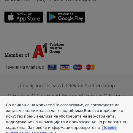
Member of
Начини на плаќање
Дознај повеќе за A1 Telekom Austria Group
A1 Austria
A1 Croatia
A1 Serbia
A1 Belarus
A1 Bulgaria
A1 Slovenia
A1 Digital
Со кликање на копчето "Се согласувам", се согласувате да
зачуваме колачиња за да го подобриме Вашето корисничко
искуство преку анализа на употребата на веб-страната,
подобрување на навигацијата и прикажување на релевантна
содржина. За повеќе информации проверете на
Повеќе