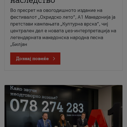
наследство
Во пресрет на овогодишното издание на
фестивалот „Охридско лето“, А1 Македонија ја
претстави кампањата „Културна врска“, чиј
централен дел е новата џез-интерпретација на
легендарната македонска народна песна
„Билјан
Дознај повеќе