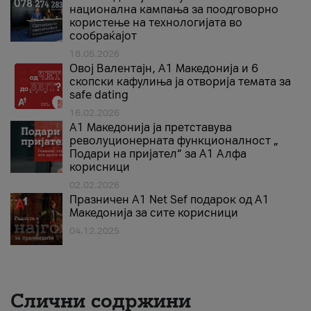
национална кампања за поодговорно
користење на технологијата во
сообраќајот
18.05.2026
Овој Валентајн, A1 Македонија и 6
скопски кафулиња ја отворија темата за
safe dating
16.02.2026
А1 Македонија ја претставува
револуционерната функционалност „
Подари на пријател“ за А1 Алфа
корисници
02.02.2026
Празничен A1 Net Sеf подарок од А1
Македонија за сите корисници
04.12.2025
Слични содржини