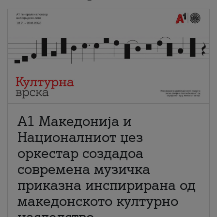
А1 Македонија и
Националниот џез
оркестар создадоа
современа музичка
приказна инспирирана од
македонското културно