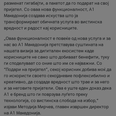
разменат гигабајти, а пакетот да го подарат на свој
пријател. Со оваа нова функционалност, А1
Македонија создава искуства што ја
трансформираат обичната услуга во вистинска
вредност и радост кај корисниците.
„Оваа функционалност е повеќе од нова услуга и за
нас во А1 Македонија претставува суштината на
нашата визија за дигитален екосистем каде
корисниците не само што добиваат бенефити, туку
ги споделуваат со оние што им се најважни. Со
“Подари на пријател”, секој корисник добива моќ да
го искористи своето секојдневие пофлексибилно и
креативно, да создаде вредност што трае и за него
и за неговите пријатели. Ова е уште еден доказ дека
А1 е бренд што ги поврзува луѓето преку
технологија, со вистинска слобода на избор,“
изјави Методија Мирчев, главен извршен директор
на А1 Македонија.