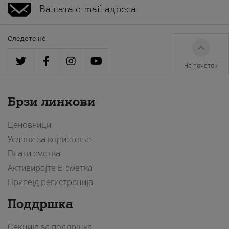
Следете нè
На почеток
Брзи линкови
Ценовници
Услови за користење
Плати сметка
Активирајте Е-сметка
Припејд регистрација
Поддршка
Секција за поддршка