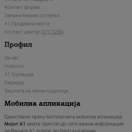
Контакт форма
Закажи бизнис состанок
A1 Продажни места
Контакт центар
077 1234
Профил
За нас
Новости
А1 Групација
Кариера
Заштита на лични податоци
Мобилна апликација
Единствено преку бесплатната мобилна апликација
Мојот A1
имате пристап до сите важни информации
за Вашите A1 услуги, во било кое време.