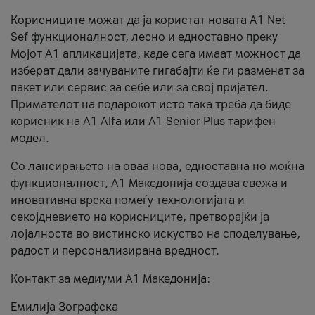
Корисниците можат да ја користат новата А1 Net
Sef функционалност, лесно и едноставно преку
Мојот А1 апликацијата, каде сега имаат можност да
изберат дали зачуваните гигабајти ќе ги разменат за
пакет или сервис за себе или за свој пријател.
Примателот на подарокот исто така треба да биде
корисник на А1 Alfa или A1 Senior Plus тарифен
модел.
Со лансирањето на оваа нова, едноставна но моќна
функционалност, А1 Македонија создава свежа и
иновативна врска помеѓу технологијата и
секојдневието на корисниците, претворајќи ја
лојалноста во вистинско искуство на споделување,
радост и персонализирана вредност.
Контакт за медиуми А1 Македонија:
Емилија Зографска