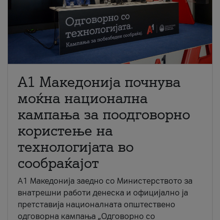
A1 Македонија почнува
моќна национална
кампања за поодговорно
користење на
технологијата во
сообраќајот
A1 Македонија заедно со Министерството за
внатрешни работи денеска и официјално ја
претставија националната општествено
одговорна кампања „Одговорно со