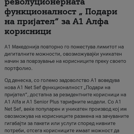
револуционерната
функционалност „ Подари
За нас
на пријател“ за А1 Алфа
#ПодобарОнлајн
корисници
А1 Македонија повторно го поместува лимитот на
дигиталните можности, овозможувајќи уникатен
начин за поврзување на корисниците преку своето
портфолио.
Од денеска, со големо задоволство А1 воведува
нова A1 Net Sef функционалност „Подари на
пријател“, достапна за резидентните корисници на
А1 Alfa и A1 Senior Plus тарифните модели. Со A1
Net Sef, веќе популарен и уникатен производ кој им
овозможува на корисниците размена на зачуваните
гигабајти за пакети или услуги според нивните
потреби, отсега корисниците имаат можност да