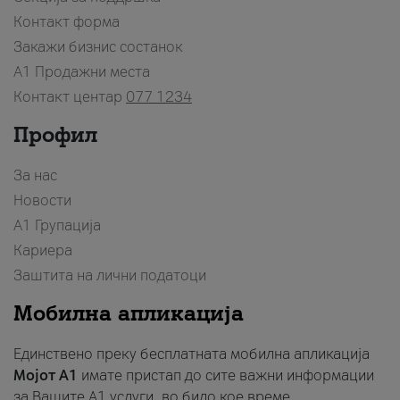
Контакт форма
Закажи бизнис состанок
A1 Продажни места
Контакт центар
077 1234
Профил
За нас
Новости
А1 Групација
Кариера
Заштита на лични податоци
Мобилна апликација
Единствено преку бесплатната мобилна апликација
Мојот A1
имате пристап до сите важни информации
за Вашите A1 услуги, во било кое време.