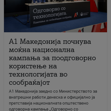
A1 Македонија почнува
моќна национална
кампања за поодговорно
користење на
технологијата во
сообраќајот
A1 Македонија заедно со Министерството за
внатрешни работи денеска и официјално ја
претставија националната општествено
одговорна кампања „Одговорно со