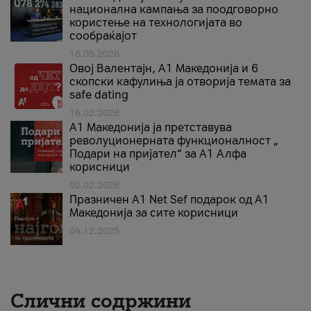
национална кампања за поодговорно
користење на технологијата во
сообраќајот
18.05.2026
Овој Валентајн, A1 Македонија и 6
скопски кафулиња ја отворија темата за
safe dating
16.02.2026
А1 Македонија ја претставува
револуционерната функционалност „
Подари на пријател“ за А1 Алфа
корисници
02.02.2026
Празничен A1 Net Sеf подарок од А1
Македонија за сите корисници
04.12.2025
Слични содржини