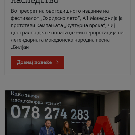
наследство
Во пресрет на овогодишното издание на
фестивалот „Охридско лето“, А1 Македонија ја
претстави кампањата „Културна врска“, чиј
централен дел е новата џез-интерпретација на
легендарната македонска народна песна
„Билјан
Дознај повеќе