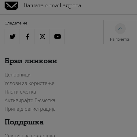
Следете нè
На почеток
Брзи линкови
Ценовници
Услови за користење
Плати сметка
Активирајте Е-сметка
Припејд регистрација
Поддршка
Секција за поддршка