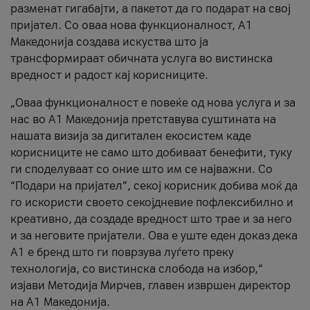
разменат гигабајти, а пакетот да го подарат на свој
пријател. Со оваа нова функционалност, А1
Македонија создава искуства што ја
трансформираат обичната услуга во вистинска
вредност и радост кај корисниците.
„Оваа функционалност е повеќе од нова услуга и за
нас во А1 Македонија претставува суштината на
нашата визија за дигитален екосистем каде
корисниците не само што добиваат бенефити, туку
ги споделуваат со оние што им се најважни. Со
“Подари на пријател”, секој корисник добива моќ да
го искористи своето секојдневие пофлексибилно и
креативно, да создаде вредност што трае и за него
и за неговите пријатели. Ова е уште еден доказ дека
А1 е бренд што ги поврзува луѓето преку
технологија, со вистинска слобода на избор,“
изјави Методија Мирчев, главен извршен директор
на А1 Македонија.