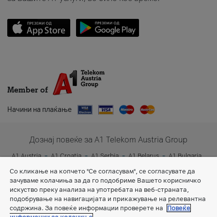
Member of
Начини на плаќање
Дознај повеќе за A1 Telekom Austria Group
A1 Austria
A1 Croatia
A1 Serbia
A1 Belarus
A1 Bulgaria
A1 Slovenia
A1 Digital
Со кликање на копчето "Се согласувам", се согласувате да
зачуваме колачиња за да го подобриме Вашето корисничко
искуство преку анализа на употребата на веб-страната,
подобрување на навигацијата и прикажување на релевантна
содржина. За повеќе информации проверете на
Повеќе