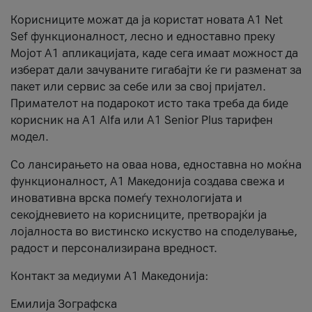
Корисниците можат да ја користат новата А1 Net
Sef функционалност, лесно и едноставно преку
Мојот А1 апликацијата, каде сега имаат можност да
изберат дали зачуваните гигабајти ќе ги разменат за
пакет или сервис за себе или за свој пријател.
Примателот на подарокот исто така треба да биде
корисник на А1 Alfa или A1 Senior Plus тарифен
модел.
Со лансирањето на оваа нова, едноставна но моќна
функционалност, А1 Македонија создава свежа и
иновативна врска помеѓу технологијата и
секојдневието на корисниците, претворајќи ја
лојалноста во вистинско искуство на споделување,
радост и персонализирана вредност.
Контакт за медиуми А1 Македонија:
Емилија Зографска