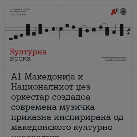
А1 Македонија и
Националниот џез
оркестар создадоа
современа музичка
приказна инспирирана од
македонското културно