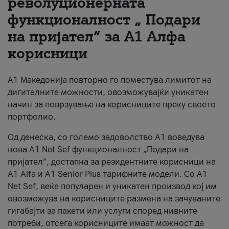
револуционерната
функционалност „ Подари
За нас
на пријател“ за А1 Алфа
#ПодобарОнлајн
корисници
А1 Македонија повторно го поместува лимитот на
дигиталните можности, овозможувајќи уникатен
начин за поврзување на корисниците преку своето
портфолио.
Од денеска, со големо задоволство А1 воведува
нова A1 Net Sef функционалност „Подари на
пријател“, достапна за резидентните корисници на
А1 Alfa и A1 Senior Plus тарифните модели. Со A1
Net Sef, веќе популарен и уникатен производ кој им
овозможува на корисниците размена на зачуваните
гигабајти за пакети или услуги според нивните
потреби, отсега корисниците имаат можност да