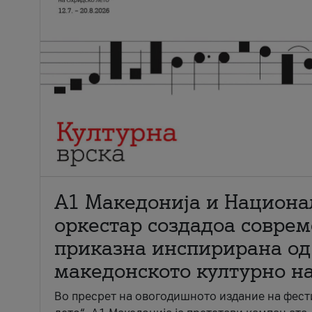
А1 Македонија и Национа
оркестар создадоа совре
приказна инспирирана од
македонското културно н
Во пресрет на овогодишното издание на фест