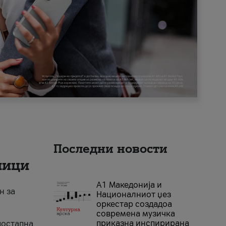
Последни новости
ници
А1 Македонија и
н за
Националниот џез
оркестар создадоа
современа музичка
приказна инспирирана
достапна