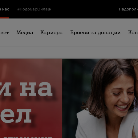
а нас
#ПодобарОнлајн
Надополн
свет
Медиа
Кариера
Броеви за донации
Кон