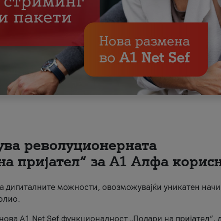
вува револуционерната
на пријател“ за А1 Алфа корис
на дигиталните можности, овозможувајќи уникатен начи
олио.
нова A1 Net Sef функционалност „Подари на пријател“, 