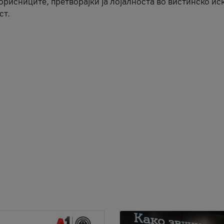
корисниците, претворајќи ја лојалноста во вистинско ис
ст.