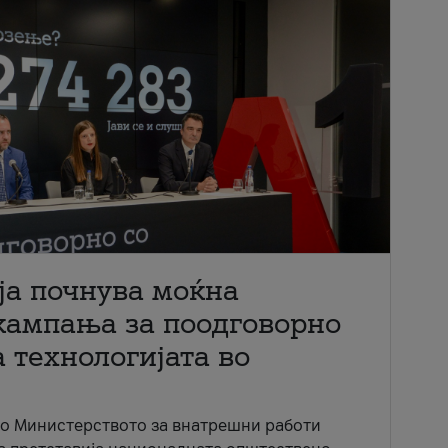
ја почнува моќна
кампања за поодговорно
 технологијата во
со Министерството за внатрешни работи