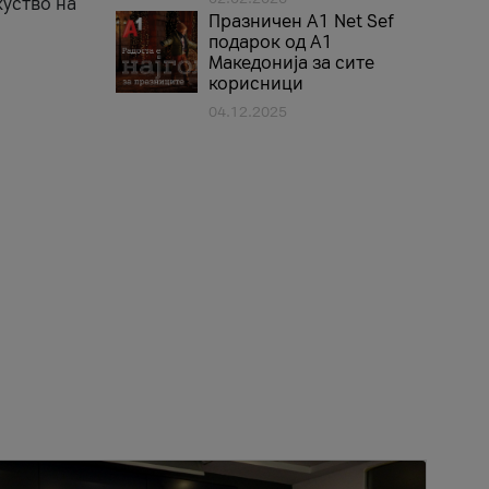
куство на
Празничен A1 Net Sеf
подарок од А1
Македонија за сите
корисници
04.12.2025