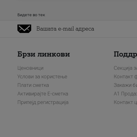
Бидете во тек
Брзи линкови
Подд
Ценовници
Секција 
Услови за користење
Контакт 
Плати сметка
Закажи б
Активирајте Е-сметка
A1 Прода
Припејд регистрација
Контакт 