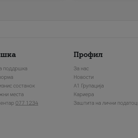
ршка
Профил
за поддршка
За нас
форма
Новости
изнис состанок
А1 Групација
жни места
Кариера
центар
077 1234
Заштита на лични податоц