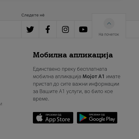
Следете нè
На почеток
Мобилна апликација
Единствено преку бесплатната
мобилна апликација
Мојот A1
имате
пристап до сите важни информации
за Вашите A1 услуги, во било кое
време.
и