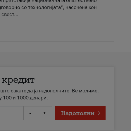
ја претставија националната општествено
говорно со технологијата“, насочена кон
свест...
 кредит
а што сакате да ја надополните. Ве молиме,
у 100 и 1000 денари.
-
+
Надополни