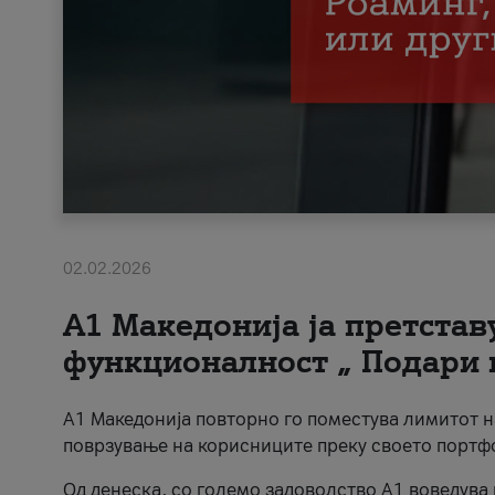
02.02.2026
А1 Македонија ја претста
функционалност „ Подари 
А1 Македонија повторно го поместува лимитот 
поврзување на корисниците преку своето портф
Од денеска, со големо задоволство А1 воведува 