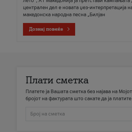
лето“, А1 Македонија ја претстави кампањата 
централен дел е новата џез-интерпретација н
македонска народна песна „Билјан
Дознај повеќе
Плати сметка
Платете ја Вашата сметка без најава на Мојот
бројот на фактурата што сакате да ја платите
Број на сметка