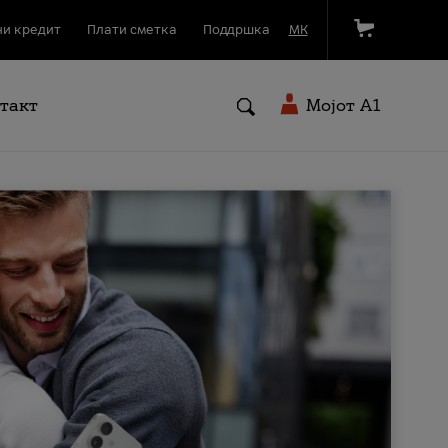
и кредит
Плати сметка
Поддршка
МК
такт
Мојот A1