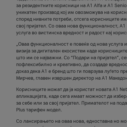
за резидентните корисници на А1 Alfa и A1 Senio
уникатен производ кој им овозможува на корисни
според нивните потреби, отсега корисниците има
свој пријател. Со оваа нова функционалност, А
услуга во вистинска вредност и радост кај кори
„Оваа функционалност е повеќе од нова услуга и
визија за дигитален екосистем каде корисниците
што им се најважни. Со “Подари на пријател”, с
пофлексибилно и креативно, да создаде вредност
доказ дека А1 е бренд што ги поврзува луѓето пр
Мирчев, главен извршен директор на А1 Македон
Корисниците можат да ја користат новата А1 Net
апликацијата, каде сега имаат можност да избера
за себе или за свој пријател. Примателот на пода
Plus тарифен модел.
Со лансирањето на оваа нова, едноставна но м