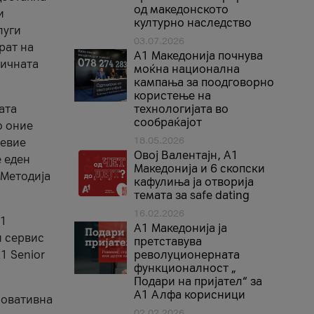
од македонското
и
културно наследство
луги
03.07.2026
рат на
A1 Македонија почнува
бичната
моќна национална
кампања за поодговорно
користење на
ата
технологијата во
сообраќајот
о оние
18.05.2026
невие
Овој Валентајн, A1
е еден
Македонија и 6 скопски
 Методија
кафулиња ја отворија
темата за safe dating
16.02.2026
А1
А1 Македонија ја
и сервис
претставува
1 Senior
револуционерната
функционалност „
Подари на пријател“ за
А1 Алфа корисници
новативна
02.02.2026