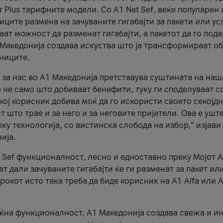
r Plus тарифните модели. Со A1 Net Sef, веќе популарен 
ците размена на зачуваните гигабајти за пакети или ус
ат можност да разменат гигабајти, а пакетот да го пода
1 Македонија создава искуства што ја трансформираат о
сниците.
 за нас во А1 Македонија претставува суштината на наш
 не само што добиваат бенефити, туку ги споделуваат с
екој корисник добива моќ да го искористи своето секојд
 што трае и за него и за неговите пријатели. Ова е ушт
еку технологија, со вистинска слобода на избор,“ изјави
ија.
 Sef функционалност, лесно и едноставно преку Мојот 
т дали зачуваните гигабајти ќе ги разменат за пакет ил
рокот исто така треба да биде корисник на А1 Alfa или A
оќна функционалност, А1 Македонија создава свежа и и