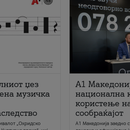
лниот џез
A1 Македони
мена музичка
национална 
користење на
аследство
сообраќајот
ивалот „Охридско
A1 Македонија заедно 