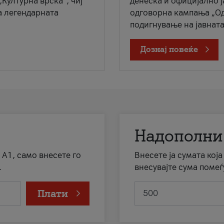
„Културна врска“, чиј
денеска и официјално 
а легендарната
одговорна кампања „Од
подигнување на јавната 
Дознај повеќе
Надополни
 А1, само внесете го
Внесете ја сумата кој
.
внесувајте сума помеѓ
Плати