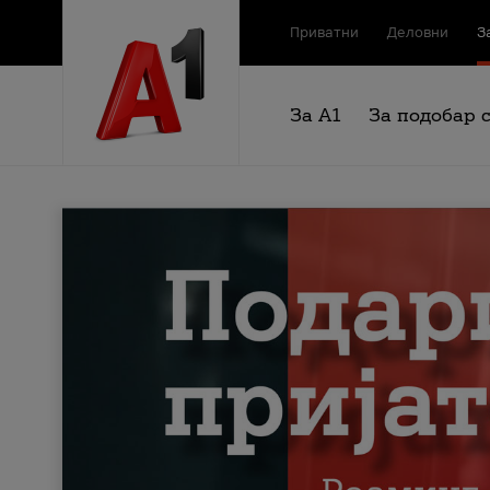
Приватни
Деловни
З
За А1
За подобар 