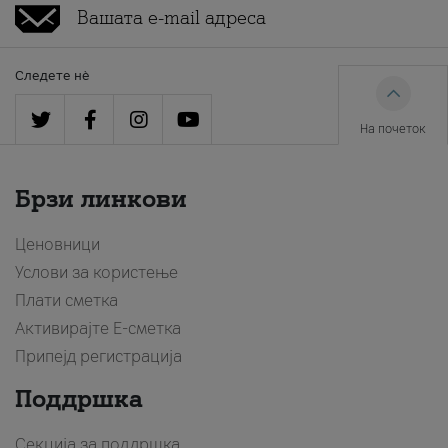
Следете нè
На почеток
Брзи линкови
Ценовници
Услови за користење
Плати сметка
Активирајте Е-сметка
Припејд регистрација
Поддршка
Секција за поддршка