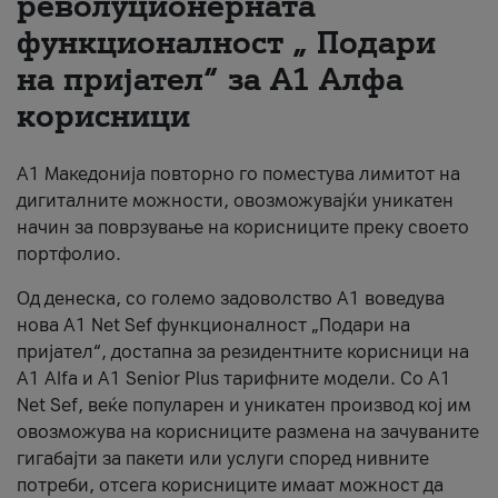
револуционерната
функционалност „ Подари
За нас
на пријател“ за А1 Алфа
#ПодобарОнлајн
корисници
А1 Македонија повторно го поместува лимитот на
дигиталните можности, овозможувајќи уникатен
начин за поврзување на корисниците преку своето
портфолио.
Од денеска, со големо задоволство А1 воведува
нова A1 Net Sef функционалност „Подари на
пријател“, достапна за резидентните корисници на
А1 Alfa и A1 Senior Plus тарифните модели. Со A1
Net Sef, веќе популарен и уникатен производ кој им
овозможува на корисниците размена на зачуваните
гигабајти за пакети или услуги според нивните
потреби, отсега корисниците имаат можност да