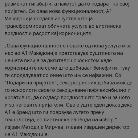
разменат гигабајти, а пакетот да го подарат на свој
пријател. Со оваа нова функционалност, А1
Македонија создава искуства што ја
трансформираат обичната услуга во вистинска
вредност и радост кај корисниците.
„Оваа функционалност е повеќе од нова услуга и за
нас во А1 Македонија претставува суштината на
нашата визија за дигитален екосистем каде
корисниците не само што добиваат бенефити, туку
ги споделуваат со оние што им се најважни. Со
“Подари на пријател”, секој корисник добива моќ да
го искористи своето секојдневие пофлексибилно и
креативно, да создаде вредност што трае и за него
и за неговите пријатели. Ова е уште еден доказ дека
А1 е бренд што ги поврзува луѓето преку
технологија, со вистинска слобода на избор,“
изјави Методија Мирчев, главен извршен директор
на А1 Македонија.