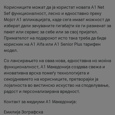
Корисниците можат да ја користат новата А1 Net
Sef функционалност, лесно и едноставно преку
Мојот А1 апликацијата, каде сега имаат можност да
изберат дали зачуваните гигабајти ќе ги разменат за
пакет или сервис за себе или за свој пријател.
Примателот на подарокот исто така треба да биде
корисник на А1 Alfa или A1 Senior Plus тарифен
модел.
Со лансирањето на оваа нова, едноставна но моќна
функционалност, А1 Македонија создава свежа и
иновативна врска помеѓу технологијата и
секојдневието на корисниците, претворајќи ја
лојалноста во вистинско искуство на споделување,
радост и персонализирана вредност.
Контакт за медиуми А1 Македонија:
Емилија Зографска