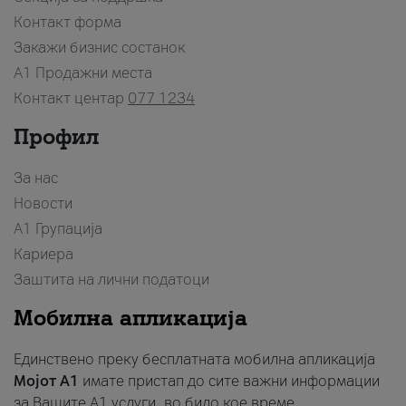
Контакт форма
Закажи бизнис состанок
A1 Продажни места
Контакт центар
077 1234
Профил
За нас
Новости
А1 Групација
Кариера
Заштита на лични податоци
Мобилна апликација
Единствено преку бесплатната мобилна апликација
Мојот A1
имате пристап до сите важни информации
за Вашите A1 услуги, во било кое време.