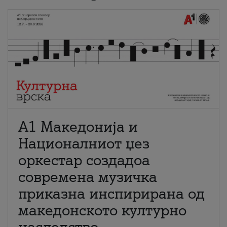
А1 Македонија и
Националниот џез
оркестар создадоа
современа музичка
приказна инспирирана од
македонското културно