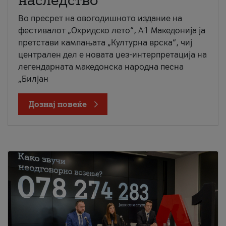
наследство
Во пресрет на овогодишното издание на
фестивалот „Охридско лето“, А1 Македонија ја
претстави кампањата „Културна врска“, чиј
централен дел е новата џез-интерпретација на
легендарната македонска народна песна
„Билјан
Дознај повеќе