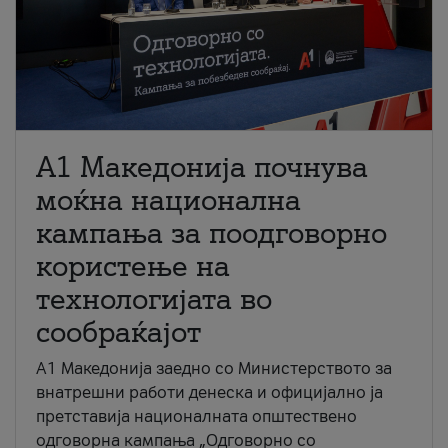
A1 Македонија почнува
моќна национална
кампања за поодговорно
користење на
технологијата во
сообраќајот
A1 Македонија заедно со Министерството за
внатрешни работи денеска и официјално ја
претставија националната општествено
одговорна кампања „Одговорно со