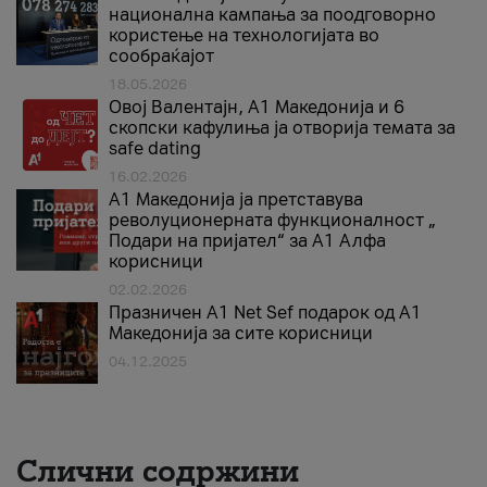
национална кампања за поодговорно
користење на технологијата во
сообраќајот
18.05.2026
Овој Валентајн, A1 Македонија и 6
скопски кафулиња ја отворија темата за
safe dating
16.02.2026
А1 Македонија ја претставува
револуционерната функционалност „
Подари на пријател“ за А1 Алфа
корисници
02.02.2026
Празничен A1 Net Sеf подарок од А1
Македонија за сите корисници
04.12.2025
Слични содржини