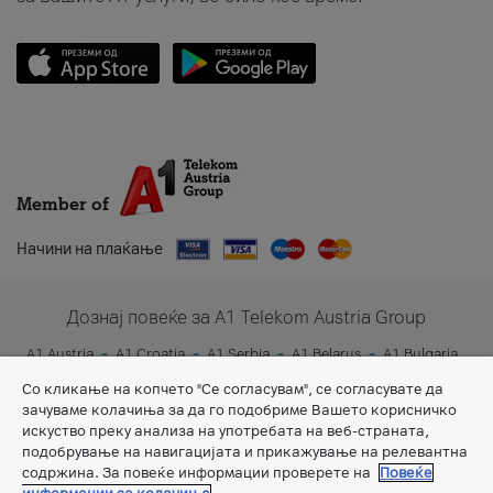
Member of
Начини на плаќање
Дознај повеќе за A1 Telekom Austria Group
A1 Austria
A1 Croatia
A1 Serbia
A1 Belarus
A1 Bulgaria
A1 Slovenia
A1 Digital
Со кликање на копчето "Се согласувам", се согласувате да
зачуваме колачиња за да го подобриме Вашето корисничко
искуство преку анализа на употребата на веб-страната,
подобрување на навигацијата и прикажување на релевантна
содржина. За повеќе информации проверете на
Повеќе