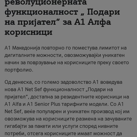
револуционерната
функционалност „ Подари
За нас
на пријател“ за А1 Алфа
#ПодобарОнлајн
корисници
А1 Македонија повторно го поместува лимитот на
дигиталните можности, овозможувајќи уникатен
начин за поврзување на корисниците преку своето
портфолио.
Од денеска, со големо задоволство А1 воведува
нова A1 Net Sef функционалност „Подари на
пријател“, достапна за резидентните корисници на
А1 Alfa и A1 Senior Plus тарифните модели. Со A1
Net Sef, веќе популарен и уникатен производ кој им
овозможува на корисниците размена на зачуваните
гигабајти за пакети или услуги според нивните
потреби, отсега корисниците имаат можност да