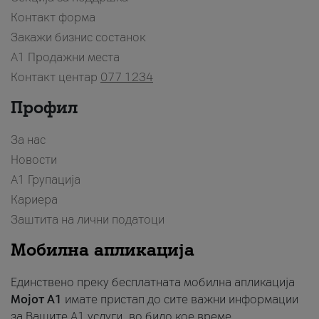
Контакт форма
Закажи бизнис состанок
A1 Продажни места
Контакт центар
077 1234
Профил
За нас
Новости
А1 Групација
Кариера
Заштита на лични податоци
Мобилна апликација
Единствено преку бесплатната мобилна апликација
Мојот A1
имате пристап до сите важни информации
за Вашите A1 услуги, во било кое време.