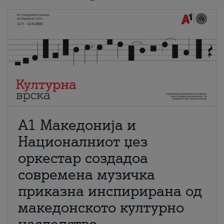
А1 Македонија и
Националниот џез
оркестар создадоа
современа музичка
приказна инспирирана од
македонското културно