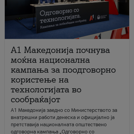
A1 Македонија почнува
моќна национална
кампања за поодговорно
користење на
технологијата во
сообраќајот
A1 Македонија заедно со Министерството за
внатрешни работи денеска и официјално ја
претставија националната општествено
одговорна кампања „Одговорно со