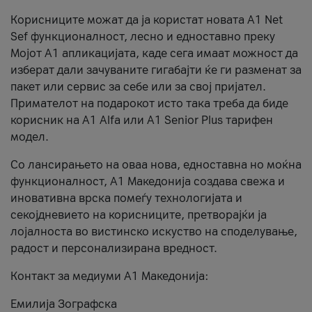
Корисниците можат да ја користат новата А1 Net
Sef функционалност, лесно и едноставно преку
Мојот А1 апликацијата, каде сега имаат можност да
изберат дали зачуваните гигабајти ќе ги разменат за
пакет или сервис за себе или за свој пријател.
Примателот на подарокот исто така треба да биде
корисник на А1 Alfa или A1 Senior Plus тарифен
модел.
Со лансирањето на оваа нова, едноставна но моќна
функционалност, А1 Македонија создава свежа и
иновативна врска помеѓу технологијата и
секојдневието на корисниците, претворајќи ја
лојалноста во вистинско искуство на споделување,
радост и персонализирана вредност.
Контакт за медиуми А1 Македонија:
Емилија Зографска