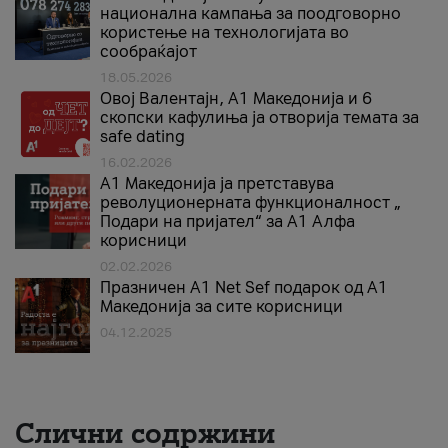
национална кампања за поодговорно
користење на технологијата во
сообраќајот
18.05.2026
Овој Валентајн, A1 Македонија и 6
скопски кафулиња ја отворија темата за
safe dating
16.02.2026
А1 Македонија ја претставува
револуционерната функционалност „
Подари на пријател“ за А1 Алфа
корисници
02.02.2026
Празничен A1 Net Sеf подарок од А1
Македонија за сите корисници
04.12.2025
Слични содржини