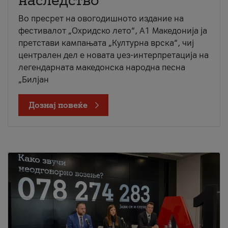
наследство
Во пресрет на овогодишното издание на
фестивалот „Охридско лето“, А1 Македонија ја
претстави кампањата „Културна врска“, чиј
централен дел е новата џез-интерпретација на
легендарната македонска народна песна
„Билјан
Дознај повеќе