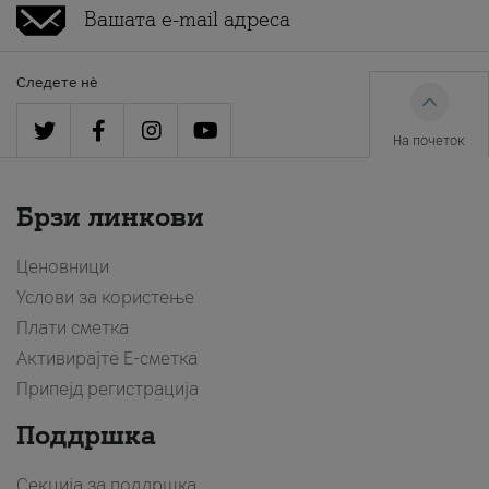
Следете нè
На почеток
Брзи линкови
Ценовници
Услови за користење
Плати сметка
Активирајте Е-сметка
Припејд регистрација
Поддршка
Секција за поддршка