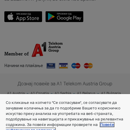
Member of
Начини на плаќање
Дознај повеќе за A1 Telekom Austria Group
A1 Austria
A1 Croatia
A1 Serbia
A1 Belarus
A1 Bulgaria
A1 Slovenia
A1 Digital
Со кликање на копчето "Се согласувам", се согласувате да
зачуваме колачиња за да го подобриме Вашето корисничко
искуство преку анализа на употребата на веб-страната,
подобрување на навигацијата и прикажување на релевантна
содржина. За повеќе информации проверете на
Повеќе