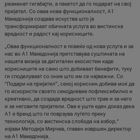
разменат гигабајти, а пакетот да го подарат на свој
пријател. Со оваа нова функционалност, А1
Македонија создава искуства што ја
трансформираат обичната услуга во вистинска
вредност и радост кај корисниците.
„Оваа функционалност е повеќе од нова услуга и за
нас во А1 Македонија претставува суштината на
нашата визија за дигитален екосистем каде
корисниците не само што добиваат бенефити, туку
ги споделуваат со оние што им се најважни. Со
“Подари на пријател”, секој корисник добива моќ да
го искористи своето секојдневие пофлексибилно и
креативно, да создаде вредност што трае и за него
и за неговите пријатели. Ова е уште еден доказ дека
А1 е бренд што ги поврзува луѓето преку
технологија, со вистинска слобода на избор,“
изјави Методија Мирчев, главен извршен директор
на А1 Македонија.