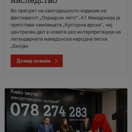
наследство
Во пресрет на овогодишното издание на
фестивалот „Охридско лето“, А1 Македонија ја
претстави кампањата „Културна врска“, чиј
централен дел е новата џез-интерпретација на
легендарната македонска народна песна
„Билјан
Дознај повеќе