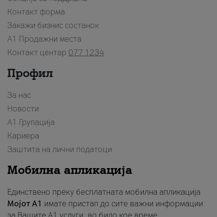
Контакт форма
Закажи бизнис состанок
A1 Продажни места
Контакт центар
077 1234
Профил
За нас
Новости
А1 Групација
Кариера
Заштита на лични податоци
Мобилна апликација
Единствено преку бесплатната мобилна апликација
Мојот A1
имате пристап до сите важни информации
за Вашите A1 услуги, во било кое време.