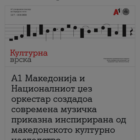
А1 Македонија и
Националниот џез
оркестар создадоа
современа музичка
приказна инспирирана од
македонското културно