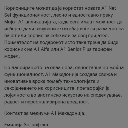
Корисниците можат да ја користат новата А1 Net
Sef функционалност, лесно и едноставно преку
Мојот А1 апликацијата, каде сега имаат можност да
изберат дали зачуваните гигабајти ќе ги разменат за
пакет или сервис за себе или за свој пријател.
Примателот на подарокот исто така треба да биде
корисник на А1 Alfa или A1 Senior Plus тарифен
модел.
Со лансирањето на оваа нова, едноставна но моќна
функционалност, А1 Македонија создава свежа и
иновативна врска помеѓу технологијата и
секојдневието на корисниците, претворајќи ја
лојалноста во вистинско искуство на споделување,
радост и персонализирана вредност.
Контакт за медиуми А1 Македонија:
Емилија Зографска