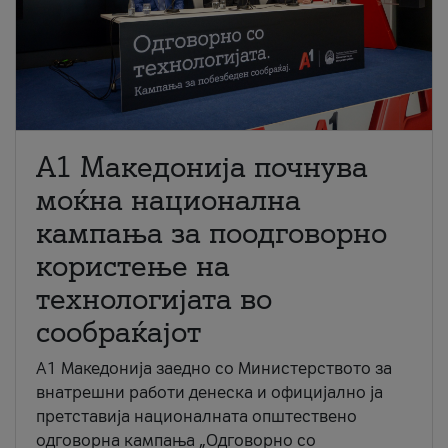
A1 Македонија почнува
моќна национална
кампања за поодговорно
користење на
технологијата во
сообраќајот
A1 Македонија заедно со Министерството за
внатрешни работи денеска и официјално ја
претставија националната општествено
одговорна кампања „Одговорно со