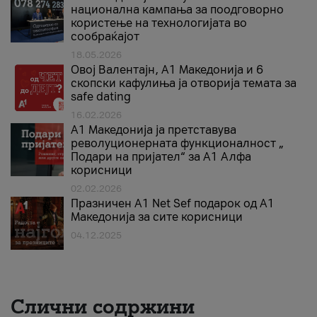
национална кампања за поодговорно
користење на технологијата во
сообраќајот
18.05.2026
Овој Валентајн, A1 Македонија и 6
скопски кафулиња ја отворија темата за
safe dating
16.02.2026
А1 Македонија ја претставува
револуционерната функционалност „
Подари на пријател“ за А1 Алфа
корисници
02.02.2026
Празничен A1 Net Sеf подарок од А1
Македонија за сите корисници
04.12.2025
Слични содржини