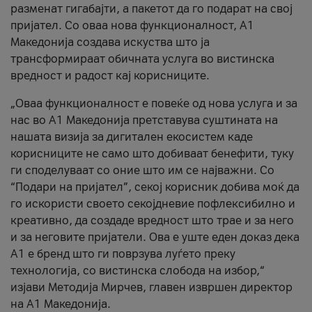
разменат гигабајти, а пакетот да го подарат на свој
пријател. Со оваа нова функционалност, А1
Македонија создава искуства што ја
трансформираат обичната услуга во вистинска
вредност и радост кај корисниците.
„Оваа функционалност е повеќе од нова услуга и за
нас во А1 Македонија претставува суштината на
нашата визија за дигитален екосистем каде
корисниците не само што добиваат бенефити, туку
ги споделуваат со оние што им се најважни. Со
“Подари на пријател”, секој корисник добива моќ да
го искористи своето секојдневие пофлексибилно и
креативно, да создаде вредност што трае и за него
и за неговите пријатели. Ова е уште еден доказ дека
А1 е бренд што ги поврзува луѓето преку
технологија, со вистинска слобода на избор,“
изјави Методија Мирчев, главен извршен директор
на А1 Македонија.