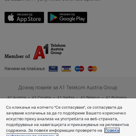
Member of
Начини на плаќање
Дознај повеќе за A1 Telekom Austria Group
A1 Austria
A1 Croatia
A1 Serbia
A1 Belarus
A1 Bulgaria
A1 Slovenia
A1 Digital
Со кликање на копчето "Се согласувам", се согласувате да
зачуваме колачиња за да го подобриме Вашето корисничко
искуство преку анализа на употребата на веб-страната,
подобрување на навигацијата и прикажување на релевантна
содржина. За повеќе информации проверете на
Повеќе