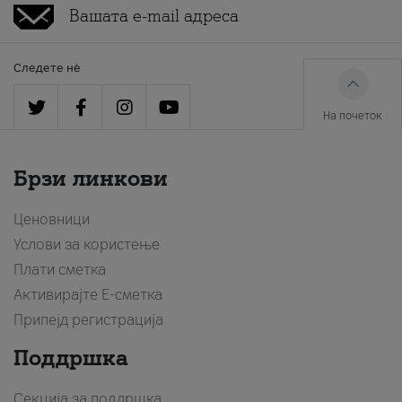
Следете нè
На почеток
Брзи линкови
Ценовници
Услови за користење
Плати сметка
Активирајте Е-сметка
Припејд регистрација
Поддршка
Секција за поддршка