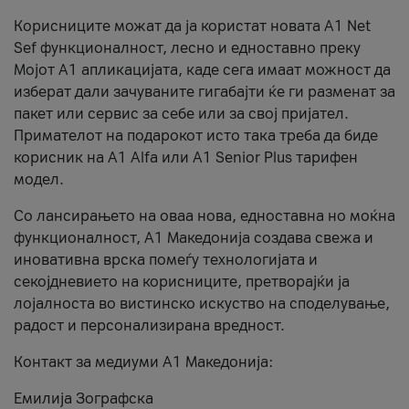
Корисниците можат да ја користат новата А1 Net
Sef функционалност, лесно и едноставно преку
Мојот А1 апликацијата, каде сега имаат можност да
изберат дали зачуваните гигабајти ќе ги разменат за
пакет или сервис за себе или за свој пријател.
Примателот на подарокот исто така треба да биде
корисник на А1 Alfa или A1 Senior Plus тарифен
модел.
Со лансирањето на оваа нова, едноставна но моќна
функционалност, А1 Македонија создава свежа и
иновативна врска помеѓу технологијата и
секојдневието на корисниците, претворајќи ја
лојалноста во вистинско искуство на споделување,
радост и персонализирана вредност.
Контакт за медиуми А1 Македонија:
Емилија Зографска