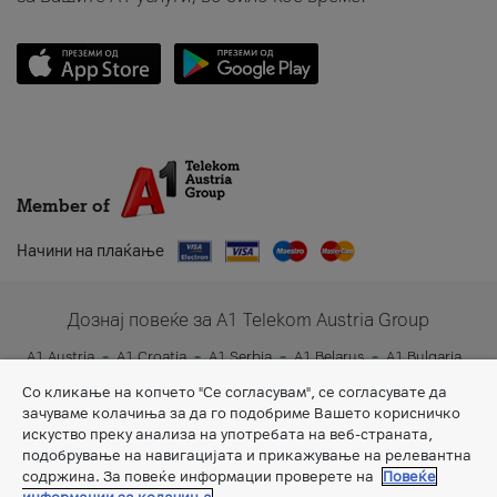
Member of
Начини на плаќање
Дознај повеќе за A1 Telekom Austria Group
A1 Austria
A1 Croatia
A1 Serbia
A1 Belarus
A1 Bulgaria
A1 Slovenia
A1 Digital
Со кликање на копчето "Се согласувам", се согласувате да
зачуваме колачиња за да го подобриме Вашето корисничко
искуство преку анализа на употребата на веб-страната,
подобрување на навигацијата и прикажување на релевантна
содржина. За повеќе информации проверете на
Повеќе