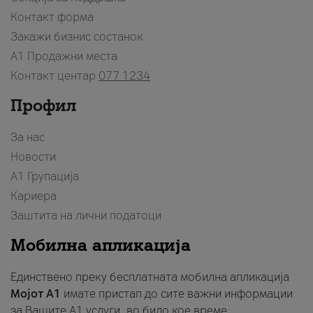
Контакт форма
Закажи бизнис состанок
A1 Продажни места
Контакт центар
077 1234
Профил
За нас
Новости
А1 Групација
Кариера
Заштита на лични податоци
Мобилна апликација
Единствено преку бесплатната мобилна апликација
Мојот A1
имате пристап до сите важни информации
за Вашите A1 услуги, во било кое време.