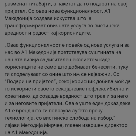
разменат гигабајти, а пакетот да го подарат на свој
пријател. Со оваа нова функционалност, А1
Македонија создава искуства што ја
трансформираат обичната услуга во вистинска
вредност и радост кај корисниците.
„Оваа функционалност е повеќе од нова услуга и за
нас во А1 Македонија претставува суштината на
нашата визија за дигитален екосистем каде
корисниците не само што добиваат бенефити, туку
ги споделуваат со оние што им се најважни. Со
“Подари на пријател”, секој корисник добива моќ да
го искористи своето секојдневие пофлексибилно и
креативно, да создаде вредност што трае и за него
и за неговите пријатели. Ова е уште еден доказ дека
А1 е бренд што ги поврзува луѓето преку
технологија, со вистинска слобода на избор,“
изјави Методија Мирчев, главен извршен директор
на А1 Македонија.