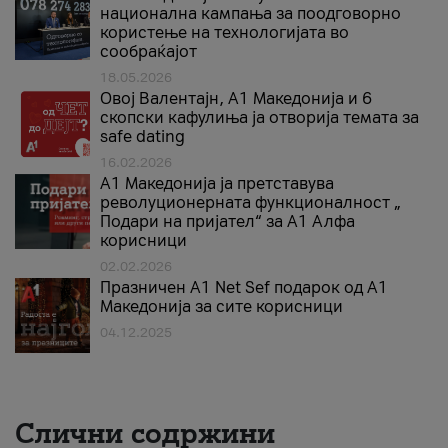
национална кампања за поодговорно
користење на технологијата во
сообраќајот
18.05.2026
Овој Валентајн, A1 Македонија и 6
скопски кафулиња ја отворија темата за
safe dating
16.02.2026
А1 Македонија ја претставува
револуционерната функционалност „
Подари на пријател“ за А1 Алфа
корисници
02.02.2026
Празничен A1 Net Sеf подарок од А1
Македонија за сите корисници
04.12.2025
Слични содржини