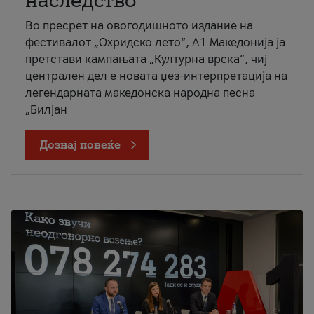
наследство
Во пресрет на овогодишното издание на
фестивалот „Охридско лето“, А1 Македонија ја
претстави кампањата „Културна врска“, чиј
централен дел е новата џез-интерпретација на
легендарната македонска народна песна
„Билјан
Дознај повеќе