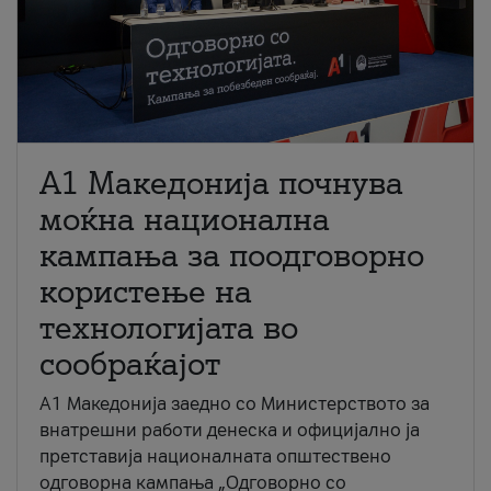
A1 Македонија почнува
моќна национална
кампања за поодговорно
користење на
технологијата во
сообраќајот
A1 Македонија заедно со Министерството за
внатрешни работи денеска и официјално ја
претставија националната општествено
одговорна кампања „Одговорно со