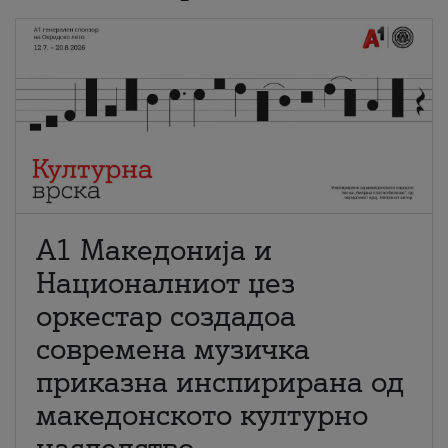
А1 Македонија и
Националниот џез
оркестар создадоа
современа музичка
приказна инспирирана од
македонското културно