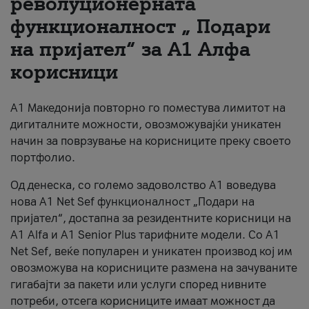
револуционерната
функционалност „ Подари
За нас
на пријател“ за А1 Алфа
#ПодобарОнлајн
корисници
А1 Македонија повторно го поместува лимитот на
дигиталните можности, овозможувајќи уникатен
начин за поврзување на корисниците преку своето
портфолио.
Од денеска, со големо задоволство А1 воведува
нова A1 Net Sef функционалност „Подари на
пријател“, достапна за резидентните корисници на
А1 Alfa и A1 Senior Plus тарифните модели. Со A1
Net Sef, веќе популарен и уникатен производ кој им
овозможува на корисниците размена на зачуваните
гигабајти за пакети или услуги според нивните
потреби, отсега корисниците имаат можност да