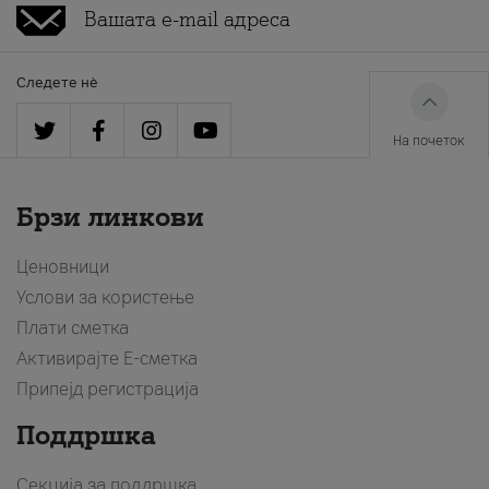
Следете нè
На почеток
Брзи линкови
Ценовници
Услови за користење
Плати сметка
Активирајте Е-сметка
Припејд регистрација
Поддршка
Секција за поддршка