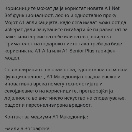
Корисниците можат да ја користат новата А1 Net
Sef функционалност, лесно и едноставно преку
Мојот А1 апликацијата, каде сега имаат можност да
изберат дали зачуваните гигабајти ќе ги разменат за
пакет или сервис за себе или за свој пријател.
Примателот на подарокот исто така треба да биде
корисник на А1 Alfa или A1 Senior Plus тарифен
модел.
Со лансирањето на оваа нова, едноставна но моќна
функционалност, А1 Македонија создава свежа и
иновативна врска помеѓу технологијата и
секојдневието на корисниците, претворајќи ја
лојалноста во вистинско искуство на споделување,
радост и персонализирана вредност.
Контакт за медиуми А1 Македонија:
Емилија Зографска