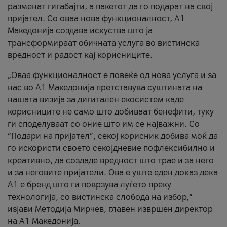
разменат гигабајти, а пакетот да го подарат на свој
пријател. Со оваа нова функционалност, А1
Македонија создава искуства што ја
трансформираат обичната услуга во вистинска
вредност и радост кај корисниците.
„Оваа функционалност е повеќе од нова услуга и за
нас во А1 Македонија претставува суштината на
нашата визија за дигитален екосистем каде
корисниците не само што добиваат бенефити, туку
ги споделуваат со оние што им се најважни. Со
“Подари на пријател”, секој корисник добива моќ да
го искористи своето секојдневие пофлексибилно и
креативно, да создаде вредност што трае и за него
и за неговите пријатели. Ова е уште еден доказ дека
А1 е бренд што ги поврзува луѓето преку
технологија, со вистинска слобода на избор,“
изјави Методија Мирчев, главен извршен директор
на А1 Македонија.