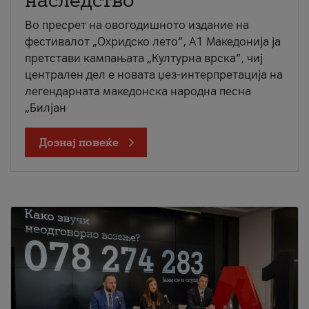
наследство
Во пресрет на овогодишното издание на
фестивалот „Охридско лето“, А1 Македонија ја
претстави кампањата „Културна врска“, чиј
централен дел е новата џез-интерпретација на
легендарната македонска народна песна
„Билјан
Дознај повеќе