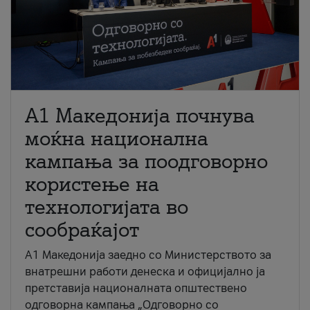
A1 Македонија почнува
моќна национална
кампања за поодговорно
користење на
технологијата во
сообраќајот
A1 Македонија заедно со Министерството за
внатрешни работи денеска и официјално ја
претставија националната општествено
одговорна кампања „Одговорно со