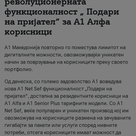
револуционерната
функционалност „ Подари
За нас
на пријател“ за А1 Алфа
#ПодобарОнлајн
корисници
А1 Македонија повторно го поместува лимитот на
дигиталните можности, овозможувајќи уникатен
начин за поврзување на корисниците преку своето
портфолио.
Од денеска, со големо задоволство А1 воведува
нова A1 Net Sef функционалност „Подари на
пријател“, достапна за резидентните корисници на
А1 Alfa и A1 Senior Plus тарифните модели. Со A1
Net Sef, веќе популарен и уникатен производ кој им
овозможува на корисниците размена на зачуваните
гигабајти за пакети или услуги според нивните
потреби, отсега корисниците имаат можност да