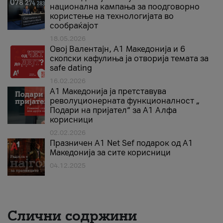
национална кампања за поодговорно
користење на технологијата во
сообраќајот
18.05.2026
Овој Валентајн, A1 Македонија и 6
скопски кафулиња ја отворија темата за
safe dating
16.02.2026
А1 Македонија ја претставува
револуционерната функционалност „
Подари на пријател“ за А1 Алфа
корисници
02.02.2026
Празничен A1 Net Sеf подарок од А1
Македонија за сите корисници
04.12.2025
Слични содржини