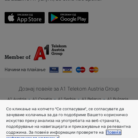
Member of
Начини на плаќање
Дознај повеќе за A1 Telekom Austria Group
A1 Austria
A1 Croatia
A1 Serbia
A1 Belarus
A1 Bulgaria
A1 Slovenia
A1 Digital
Со кликање на копчето "Се согласувам", се согласувате да
зачуваме колачиња за да го подобриме Вашето корисничко
искуство преку анализа на употребата на веб-страната,
подобрување на навигацијата и прикажување на релевантна
содржина. За повеќе информации проверете на
Повеќе