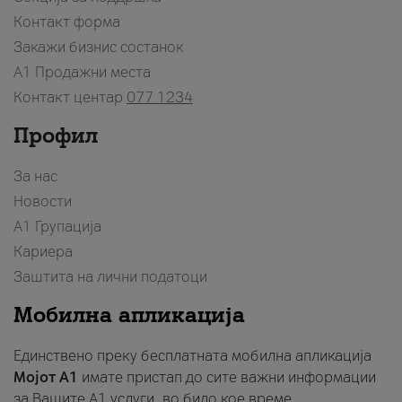
Контакт форма
Закажи бизнис состанок
A1 Продажни места
Контакт центар
077 1234
Профил
За нас
Новости
А1 Групација
Кариера
Заштита на лични податоци
Мобилна апликација
Единствено преку бесплатната мобилна апликација
Мојот A1
имате пристап до сите важни информации
за Вашите A1 услуги, во било кое време.