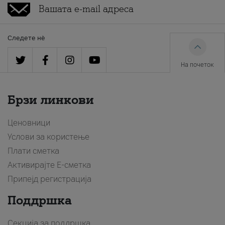
Следете нè
На почеток
Брзи линкови
Ценовници
Услови за користење
Плати сметка
Активирајте Е-сметка
Припејд регистрација
Поддршка
Секција за поддршка