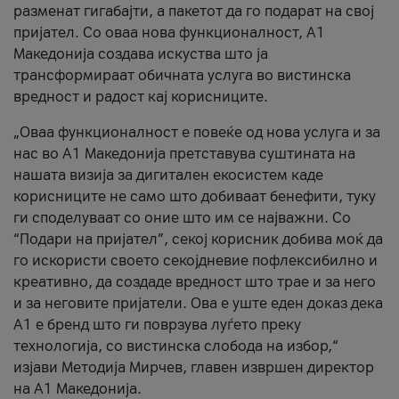
разменат гигабајти, а пакетот да го подарат на свој
пријател. Со оваа нова функционалност, А1
Македонија создава искуства што ја
трансформираат обичната услуга во вистинска
вредност и радост кај корисниците.
„Оваа функционалност е повеќе од нова услуга и за
нас во А1 Македонија претставува суштината на
нашата визија за дигитален екосистем каде
корисниците не само што добиваат бенефити, туку
ги споделуваат со оние што им се најважни. Со
“Подари на пријател”, секој корисник добива моќ да
го искористи своето секојдневие пофлексибилно и
креативно, да создаде вредност што трае и за него
и за неговите пријатели. Ова е уште еден доказ дека
А1 е бренд што ги поврзува луѓето преку
технологија, со вистинска слобода на избор,“
изјави Методија Мирчев, главен извршен директор
на А1 Македонија.