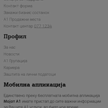
Контакт форма
Закажи бизнис состанок
A1 Продажни места
Контакт центар
077 1234
Профил
За нас
Новости
А1 Групација
Кариера
Заштита на лични податоци
Мобилна апликација
Единствено преку бесплатната мобилна апликација
Мојот A1
имате пристап до сите важни информации
за Вашите A1 услуги, во било кое време.