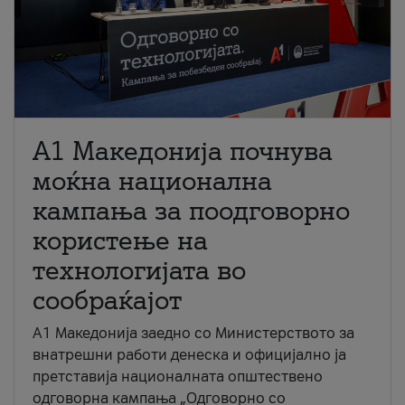
A1 Македонија почнува
моќна национална
кампања за поодговорно
користење на
технологијата во
сообраќајот
A1 Македонија заедно со Министерството за
внатрешни работи денеска и официјално ја
претставија националната општествено
одговорна кампања „Одговорно со