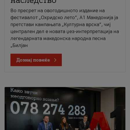
наследство
Во пресрет на овогодишното издание на
фестивалот „Охридско лето“, А1 Македонија ја
претстави кампањата „Културна врска“, чиј
централен дел е новата џез-интерпретација на
легендарната македонска народна песна
„Билјан
Дознај повеќе