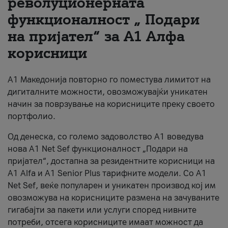
револуционерната
функционалност „ Подари
За нас
на пријател“ за А1 Алфа
#ПодобарОнлајн
корисници
А1 Македонија повторно го поместува лимитот на
дигиталните можности, овозможувајќи уникатен
начин за поврзување на корисниците преку своето
портфолио.
Од денеска, со големо задоволство А1 воведува
нова A1 Net Sef функционалност „Подари на
пријател“, достапна за резидентните корисници на
А1 Alfa и A1 Senior Plus тарифните модели. Со A1
Net Sef, веќе популарен и уникатен производ кој им
овозможува на корисниците размена на зачуваните
гигабајти за пакети или услуги според нивните
потреби, отсега корисниците имаат можност да