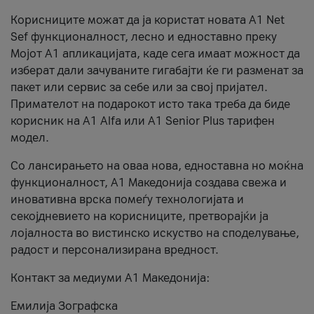
Корисниците можат да ја користат новата А1 Net
Sef функционалност, лесно и едноставно преку
Мојот А1 апликацијата, каде сега имаат можност да
изберат дали зачуваните гигабајти ќе ги разменат за
пакет или сервис за себе или за свој пријател.
Примателот на подарокот исто така треба да биде
корисник на А1 Alfa или A1 Senior Plus тарифен
модел.
Со лансирањето на оваа нова, едноставна но моќна
функционалност, А1 Македонија создава свежа и
иновативна врска помеѓу технологијата и
секојдневието на корисниците, претворајќи ја
лојалноста во вистинско искуство на споделување,
радост и персонализирана вредност.
Контакт за медиуми А1 Македонија:
Емилија Зографска