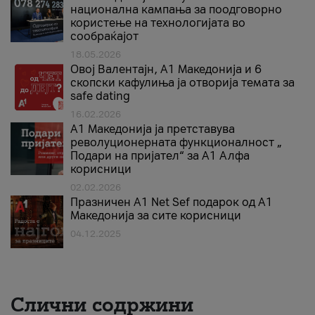
национална кампања за поодговорно
користење на технологијата во
сообраќајот
18.05.2026
Овој Валентајн, A1 Македонија и 6
скопски кафулиња ја отворија темата за
safe dating
16.02.2026
А1 Македонија ја претставува
револуционерната функционалност „
Подари на пријател“ за А1 Алфа
корисници
02.02.2026
Празничен A1 Net Sеf подарок од А1
Македонија за сите корисници
04.12.2025
Слични содржини