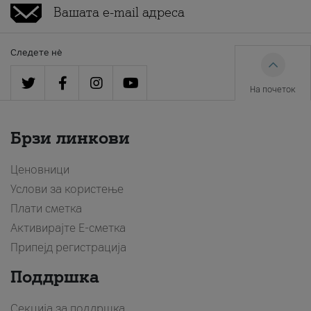
Следете нè
На почеток
Брзи линкови
Ценовници
Услови за користење
Плати сметка
Активирајте Е-сметка
Припејд регистрација
Поддршка
Секција за поддршка