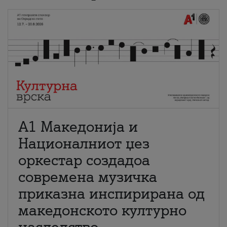
А1 Македонија и
Националниот џез
оркестар создадоа
современа музичка
приказна инспирирана од
македонското културно