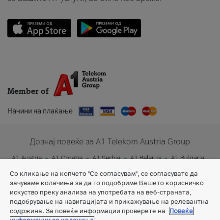
Member of
Начини на плаќање
Дознај повеќе за A1 Telekom Austria Group
A1 Austria
A1 Croatia
A1 Serbia
A1 Belarus
A1 Bulgaria
A1 Slovenia
A1 Digital
Со кликање на копчето "Се согласувам", се согласувате да
зачуваме колачиња за да го подобриме Вашето корисничко
искуство преку анализа на употребата на веб-страната,
подобрување на навигацијата и прикажување на релевантна
содржина. За повеќе информации проверете на
Повеќе