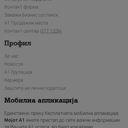
Контакт форма
Закажи бизнис состанок
A1 Продажни места
Контакт центар
077 1234
Профил
За нас
Новости
А1 Групација
Кариера
Заштита на лични податоци
Мобилна апликација
Единствено преку бесплатната мобилна апликација
Мојот A1
имате пристап до сите важни информации
за Вашите A1 услуги, во било кое време.