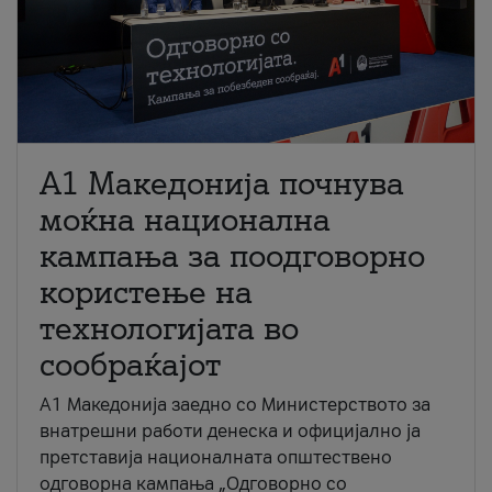
A1 Македонија почнува
моќна национална
кампања за поодговорно
користење на
технологијата во
сообраќајот
A1 Македонија заедно со Министерството за
внатрешни работи денеска и официјално ја
претставија националната општествено
одговорна кампања „Одговорно со