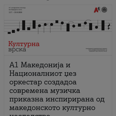
А1 Македонија и
Националниот џез
оркестар создадоа
современа музичка
приказна инспирирана од
македонското културно