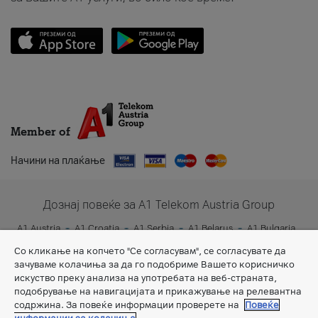
Member of
Начини на плаќање
Дознај повеќе за A1 Telekom Austria Group
A1 Austria
A1 Croatia
A1 Serbia
A1 Belarus
A1 Bulgaria
A1 Slovenia
A1 Digital
Со кликање на копчето "Се согласувам", се согласувате да
зачуваме колачиња за да го подобриме Вашето корисничко
искуство преку анализа на употребата на веб-страната,
подобрување на навигацијата и прикажување на релевантна
содржина. За повеќе информации проверете на
Повеќе