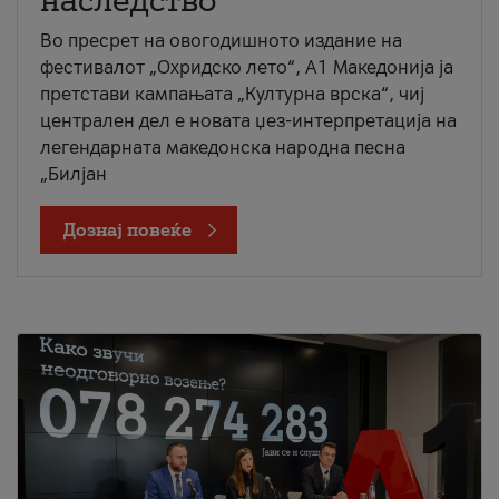
наследство
Во пресрет на овогодишното издание на
фестивалот „Охридско лето“, А1 Македонија ја
претстави кампањата „Културна врска“, чиј
централен дел е новата џез-интерпретација на
легендарната македонска народна песна
„Билјан
Дознај повеќе