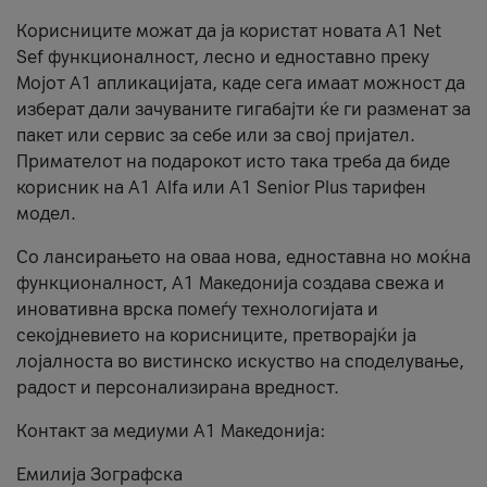
Корисниците можат да ја користат новата А1 Net
Sef функционалност, лесно и едноставно преку
Мојот А1 апликацијата, каде сега имаат можност да
изберат дали зачуваните гигабајти ќе ги разменат за
пакет или сервис за себе или за свој пријател.
Примателот на подарокот исто така треба да биде
корисник на А1 Alfa или A1 Senior Plus тарифен
модел.
Со лансирањето на оваа нова, едноставна но моќна
функционалност, А1 Македонија создава свежа и
иновативна врска помеѓу технологијата и
секојдневието на корисниците, претворајќи ја
лојалноста во вистинско искуство на споделување,
радост и персонализирана вредност.
Контакт за медиуми А1 Македонија:
Емилија Зографска