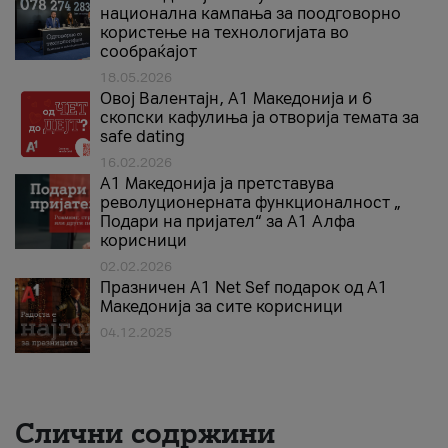
национална кампања за поодговорно
користење на технологијата во
сообраќајот
18.05.2026
Овој Валентајн, A1 Македонија и 6
скопски кафулиња ја отворија темата за
safe dating
16.02.2026
А1 Македонија ја претставува
револуционерната функционалност „
Подари на пријател“ за А1 Алфа
корисници
02.02.2026
Празничен A1 Net Sеf подарок од А1
Македонија за сите корисници
04.12.2025
Слични содржини