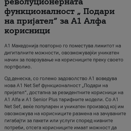
револуционерната
функционалност „ Подари
За нас
на пријател“ за А1 Алфа
#ПодобарОнлајн
корисници
А1 Македонија повторно го поместува лимитот на
дигиталните можности, овозможувајќи уникатен
начин за поврзување на корисниците преку своето
портфолио.
Од денеска, со големо задоволство А1 воведува
нова A1 Net Sef функционалност „Подари на
пријател“, достапна за резидентните корисници на
А1 Alfa и A1 Senior Plus тарифните модели. Со A1
Net Sef, веќе популарен и уникатен производ кој им
овозможува на корисниците размена на зачуваните
гигабајти за пакети или услуги според нивните
потреби, отсега корисниците имаат можност да