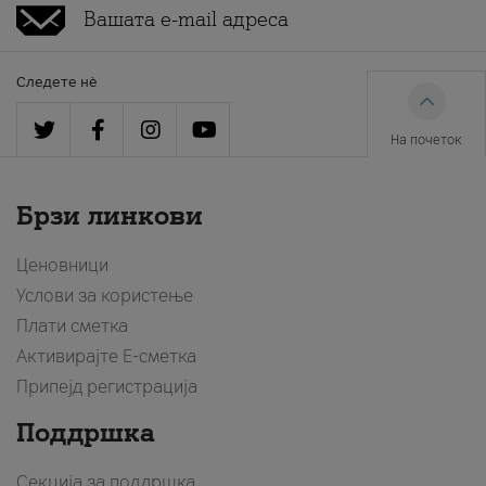
Следете нè
На почеток
Брзи линкови
Ценовници
Услови за користење
Плати сметка
Активирајте Е-сметка
Припејд регистрација
Поддршка
Секција за поддршка