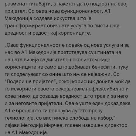
разменат гигабајти, а пакетот да го подарат на свој
пријател. Со оваа нова функционалност, А1
Македонија создава искуства што ја
трансформираат обичната услуга во вистинска
вредност и радост кај корисниците.
„Оваа функционалност е повеќе од нова услуга и за
нас во А1 Македонија претставува суштината на
нашата визија за дигитален екосистем каде
корисниците не само што добиваат бенефити, туку
ги споделуваат со оние што им се најважни. Со
“Подари на пријател”, секој корисник добива моќ да
го искористи своето секојдневие пофлексибилно и
креативно, да создаде вредност што трае и за него
и за неговите пријатели. Ова е уште еден доказ дека
А1 е бренд што ги поврзува луѓето преку
технологија, со вистинска слобода на избор,“
изјави Методија Мирчев, главен извршен директор
на А1 Македонија.