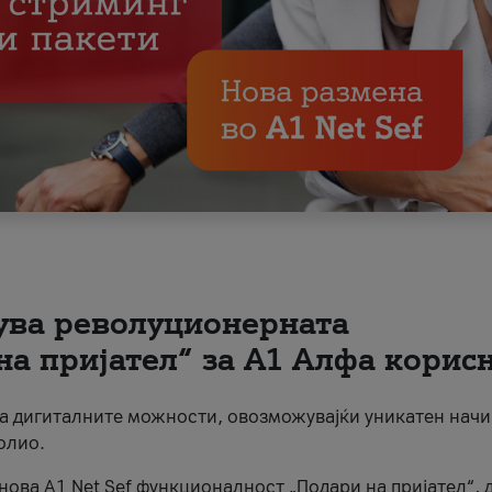
вува револуционерната
на пријател“ за А1 Алфа корис
на дигиталните можности, овозможувајќи уникатен начи
олио.
нова A1 Net Sef функционалност „Подари на пријател“, 