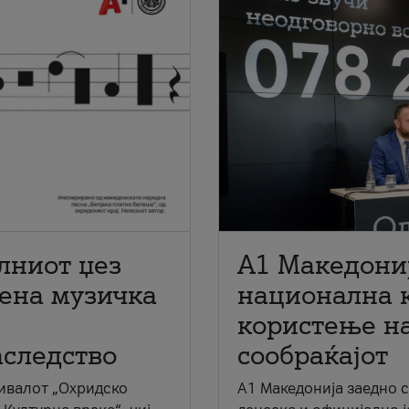
лниот џез
A1 Македони
мена музичка
национална 
користење на
аследство
сообраќајот
ивалот „Охридско
A1 Македонија заедно 