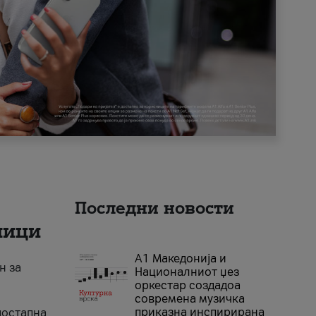
Последни новости
ници
А1 Македонија и
н за
Националниот џез
оркестар создадоа
современа музичка
приказна инспирирана
достапна