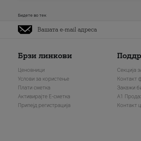
Бидете во тек
Брзи линкови
Подд
Ценовници
Секција 
Услови за користење
Контакт 
Плати сметка
Закажи б
Активирајте Е-сметка
A1 Прода
Припејд регистрација
Контакт 