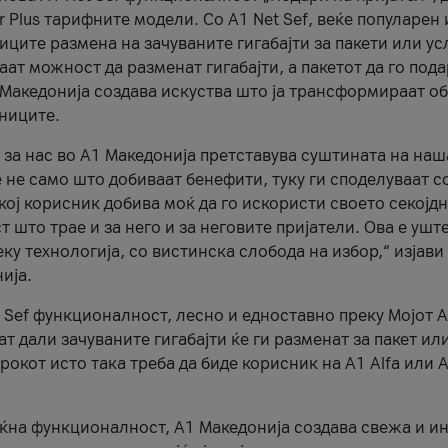
r Plus тарифните модели. Со A1 Net Sef, веќе популарен 
ците размена на зачуваните гигабајти за пакети или ус
ат можност да разменат гигабајти, а пакетот да го пода
1 Македонија создава искуства што ја трансформираат о
сниците.
 за нас во А1 Македонија претставува суштината на наш
 не само што добиваат бенефити, туку ги споделуваат с
екој корисник добива моќ да го искористи своето секојд
 што трае и за него и за неговите пријатели. Ова е ушт
еку технологија, со вистинска слобода на избор,“ изјави
ија.
 Sef функционалност, лесно и едноставно преку Мојот 
т дали зачуваните гигабајти ќе ги разменат за пакет ил
рокот исто така треба да биде корисник на А1 Alfa или A
оќна функционалност, А1 Македонија создава свежа и и