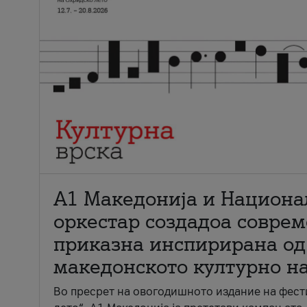
А1 Македонија и Национа
оркестар создадоа совре
приказна инспирирана од
македонското културно н
Во пресрет на овогодишното издание на фест