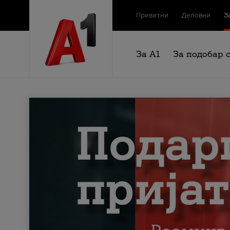
Приватни
Деловни
З
За А1
За подобар 