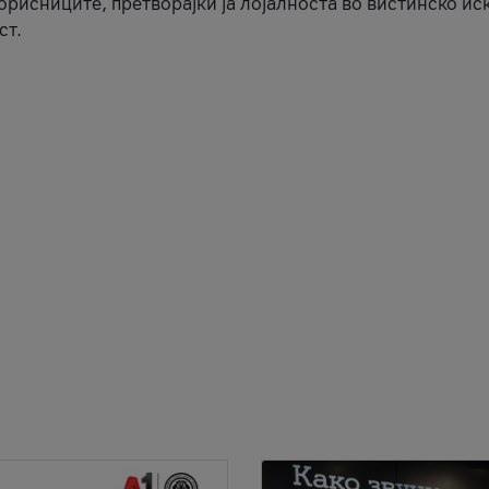
корисниците, претворајќи ја лојалноста во вистинско ис
ст.