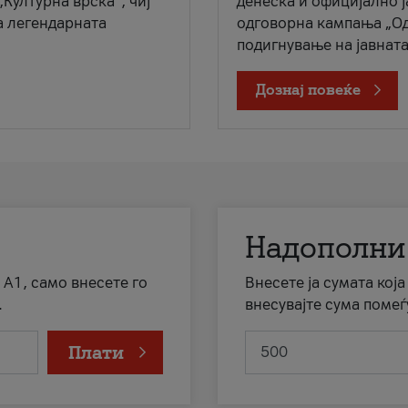
„Културна врска“, чиј
денеска и официјално 
а легендарната
одговорна кампања „Од
подигнување на јавната 
Дознај повеќе
Надополни
 А1, само внесете го
Внесете ја сумата кој
.
внесувајте сума помеѓ
Плати