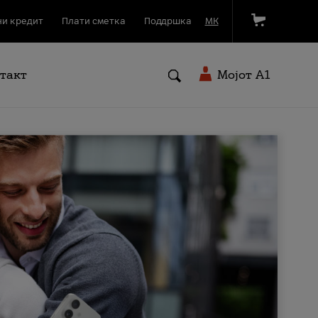
и кредит
Плати сметка
Поддршка
МК
такт
Мојот A1