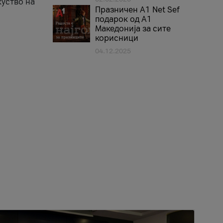
куство на
Празничен A1 Net Sеf
подарок од А1
Македонија за сите
корисници
04.12.2025