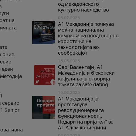
од македонското
и
културно наследство
луги
03.07.2026
рат на
A1 Македонија почнува
бичната
моќна национална
кампања за поодговорно
користење на
ата
технологијата во
сообраќајот
о оние
18.05.2026
невие
Овој Валентајн, A1
е еден
Македонија и 6 скопски
 Методија
кафулиња ја отворија
темата за safe dating
16.02.2026
А1
А1 Македонија ја
и сервис
претставува
1 Senior
револуционерната
функционалност „
Подари на пријател“ за
А1 Алфа корисници
новативна
02.02.2026