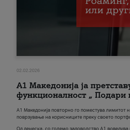
02.02.2026
А1 Македонија ја претста
функционалност „ Подари 
А1 Македонија повторно го поместува лимитот 
поврзување на корисниците преку своето портф
Од денеска, со големо задоволство А1 воведува 