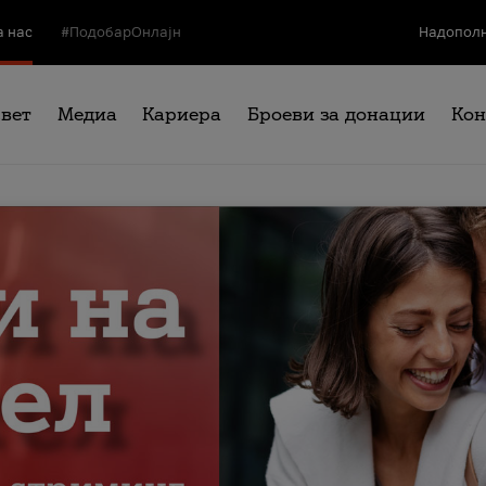
а нас
#ПодобарОнлајн
Надополн
свет
Медиа
Кариера
Броеви за донации
Кон