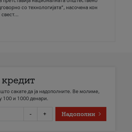
ја претставија националната општествено
говорно со технологијата“, насочена кон
свест...
 кредит
а што сакате да ја надополните. Ве молиме,
у 100 и 1000 денари.
-
+
Надополни