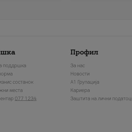
ршка
Профил
за поддршка
За нас
форма
Новости
изнис состанок
А1 Групација
жни места
Кариера
центар
077 1234
Заштита на лични податоц