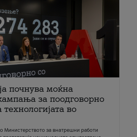
ја почнува моќна
кампања за поодговорно
 технологијата во
со Министерството за внатрешни работи