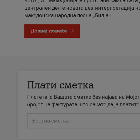
лето“, А1 Македонија ја претстави кампањата 
централен дел е новата џез-интерпретација н
македонска народна песна „Билјан
Дознај повеќе
Плати сметка
Платете ја Вашата сметка без најава на Мојот
бројот на фактурата што сакате да ја платите
Број на сметка