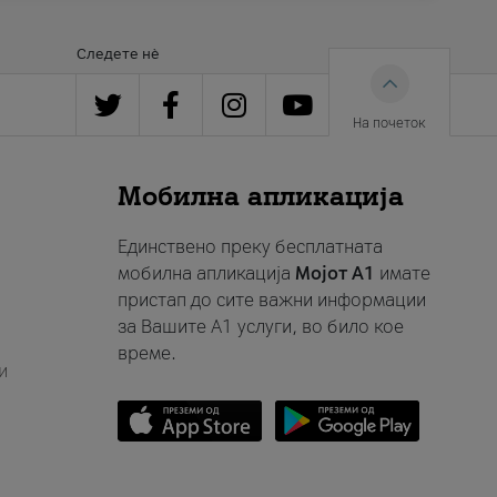
Следете нè
На почеток
Мобилна апликација
Единствено преку бесплатната
мобилна апликација
Мојот A1
имате
пристап до сите важни информации
за Вашите A1 услуги, во било кое
време.
и