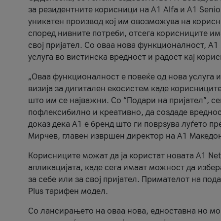
за резидентните корисници на А1 Alfa и A1 Senio
уникатен производ кој им овозможува на корисни
според нивните потреби, отсега корисниците има
свој пријател. Со оваа нова функционалност, А
услуга во вистинска вредност и радост кај кори
„Оваа функционалност е повеќе од нова услуга и
визија за дигитален екосистем каде корисниците
што им се најважни. Со “Подари на пријател”, с
пофлексибилно и креативно, да создаде вредност
доказ дека А1 е бренд што ги поврзува луѓето пр
Мирчев, главен извршен директор на А1 Македон
Корисниците можат да ја користат новата А1 Net
апликацијата, каде сега имаат можност да избера
за себе или за свој пријател. Примателот на пода
Plus тарифен модел.
Со лансирањето на оваа нова, едноставна но м