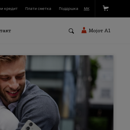
и кредит
Плати сметка
Поддршка
МК
такт
Мојот A1