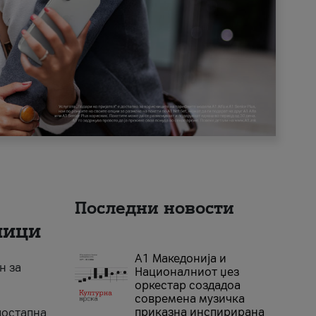
Последни новости
ници
А1 Македонија и
н за
Националниот џез
оркестар создадоа
современа музичка
приказна инспирирана
достапна