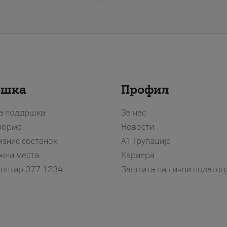
ршка
Профил
за поддршка
За нас
форма
Новости
изнис состанок
А1 Групација
жни места
Кариера
центар
077 1234
Заштита на лични податоц