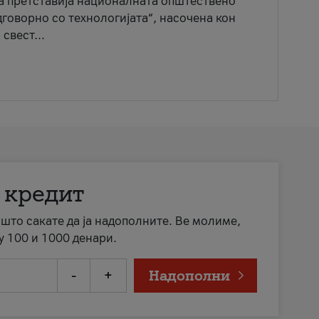
ја претставија националната општествено
говорно со технологијата“, насочена кон
свест...
 кредит
а што сакате да ја надополните. Ве молиме,
у 100 и 1000 денари.
-
+
Надополни