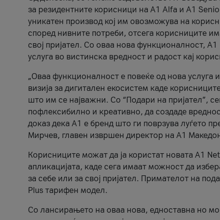
за резидентните корисници на А1 Alfa и A1 Senio
уникатен производ кој им овозможува на корисни
според нивните потреби, отсега корисниците има
свој пријател. Со оваа нова функционалност, А
услуга во вистинска вредност и радост кај кори
„Оваа функционалност е повеќе од нова услуга и
визија за дигитален екосистем каде корисниците
што им се најважни. Со “Подари на пријател”, с
пофлексибилно и креативно, да создаде вредност
доказ дека А1 е бренд што ги поврзува луѓето пр
Мирчев, главен извршен директор на А1 Македон
Корисниците можат да ја користат новата А1 Net
апликацијата, каде сега имаат можност да избера
за себе или за свој пријател. Примателот на пода
Plus тарифен модел.
Со лансирањето на оваа нова, едноставна но м