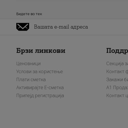
Бидете во тек
Брзи линкови
Подд
Ценовници
Секција 
Услови за користење
Контакт 
Плати сметка
Закажи б
Активирајте Е-сметка
A1 Прода
Припејд регистрација
Контакт 