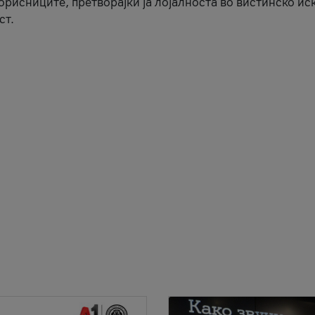
корисниците, претворајќи ја лојалноста во вистинско ис
ст.