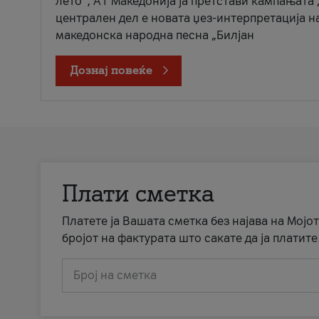
лето“, А1 Македонија ја претстави кампањата 
централен дел е новата џез-интерпретација н
македонска народна песна „Билјан
Дознај повеќе
Плати сметка
Платете ја Вашата сметка без најава на Мојот
бројот на фактурата што сакате да ја платите
Број на сметка