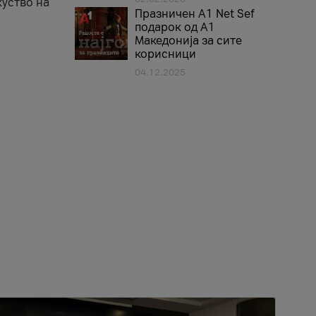
куство на
Празничен A1 Net Sеf
подарок од А1
Македонија за сите
корисници
04.12.2025