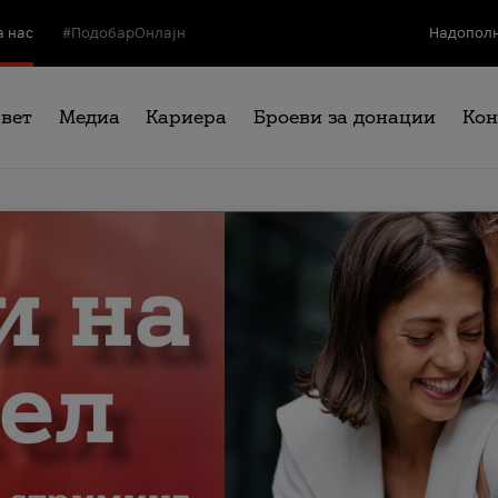
а нас
#ПодобарОнлајн
Надополн
свет
Медиа
Кариера
Броеви за донации
Кон