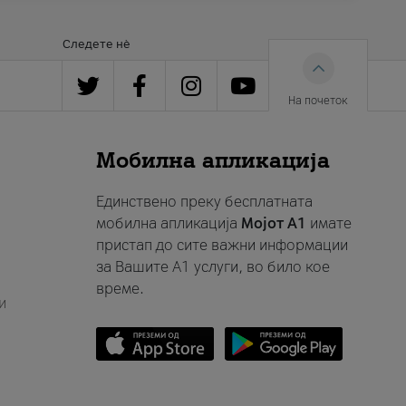
Следете нè
На почеток
Мобилна апликација
Единствено преку бесплатната
мобилна апликација
Мојот A1
имате
пристап до сите важни информации
за Вашите A1 услуги, во било кое
време.
и