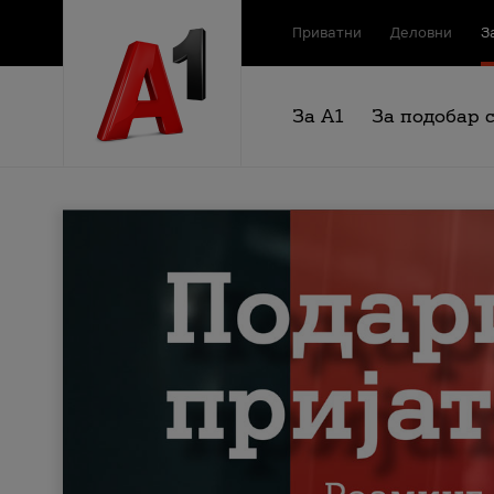
Приватни
Деловни
З
За А1
За подобар 