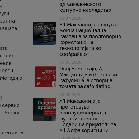
од македонското
и
културно наследство
луги
03.07.2026
рат на
A1 Македонија почнува
бичната
моќна национална
кампања за поодговорно
користење на
ата
технологијата во
сообраќајот
о оние
18.05.2026
невие
Овој Валентајн, A1
е еден
Македонија и 6 скопски
 Методија
кафулиња ја отворија
темата за safe dating
16.02.2026
А1
А1 Македонија ја
и сервис
претставува
1 Senior
револуционерната
функционалност „
Подари на пријател“ за
А1 Алфа корисници
новативна
02.02.2026