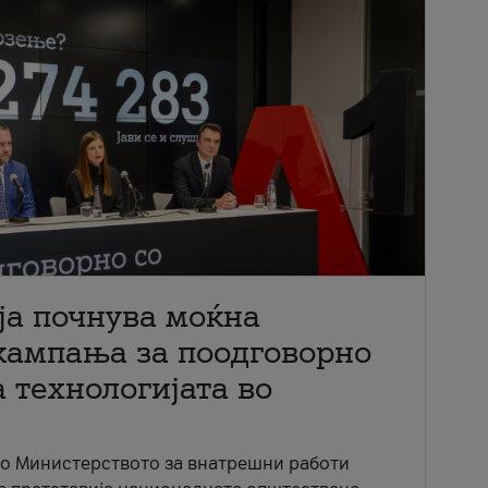
ја почнува моќна
кампања за поодговорно
 технологијата во
со Министерството за внатрешни работи