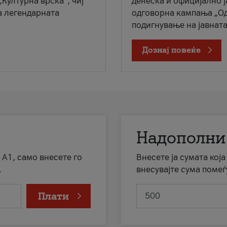
„Културна врска“, чиј
денеска и официјално 
а легендарната
одговорна кампања „Од
подигнување на јавната 
Дознај повеќе
Надополни
 А1, само внесете го
Внесете ја сумата кој
.
внесувајте сума помеѓ
Плати