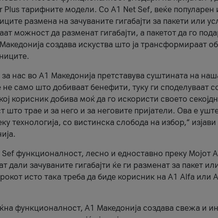
r Plus тарифните модели. Со A1 Net Sef, веќе популарен 
ците размена на зачуваните гигабајти за пакети или ус
ат можност да разменат гигабајти, а пакетот да го пода
1 Македонија создава искуства што ја трансформираат о
сниците.
 за нас во А1 Македонија претставува суштината на наш
 не само што добиваат бенефити, туку ги споделуваат с
екој корисник добива моќ да го искористи своето секојд
 што трае и за него и за неговите пријатели. Ова е ушт
еку технологија, со вистинска слобода на избор,“ изјави
ија.
 Sef функционалност, лесно и едноставно преку Мојот 
т дали зачуваните гигабајти ќе ги разменат за пакет ил
рокот исто така треба да биде корисник на А1 Alfa или A
оќна функционалност, А1 Македонија создава свежа и и