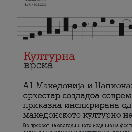
А1 Македонија и Национа
оркестар создадоа совре
приказна инспирирана од
македонското културно н
Во пресрет на овогодишното издание на фест