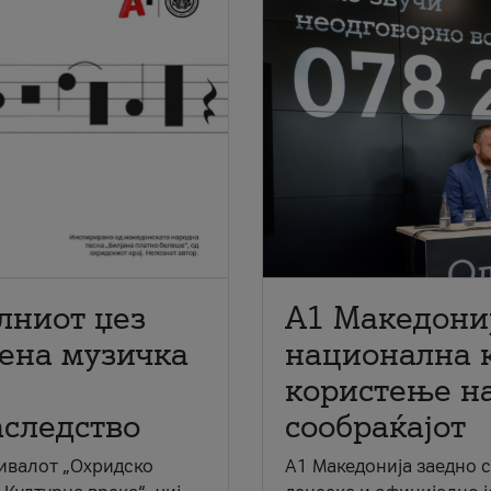
лниот џез
A1 Македони
мена музичка
национална 
користење на
аследство
сообраќајот
ивалот „Охридско
A1 Македонија заедно 