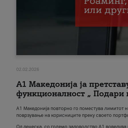
02.02.2026
А1 Македонија ја претста
функционалност „ Подари 
А1 Македонија повторно го поместува лимитот 
поврзување на корисниците преку своето портф
Од денеска, со големо задоволство А1 воведува 