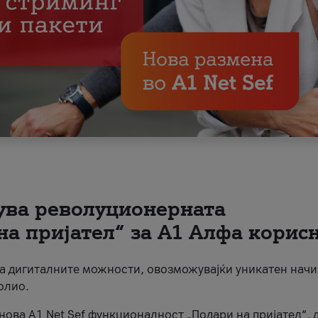
вува револуционерната
на пријател“ за А1 Алфа корис
на дигиталните можности, овозможувајќи уникатен начи
олио.
нова A1 Net Sef функционалност „Подари на пријател“, 