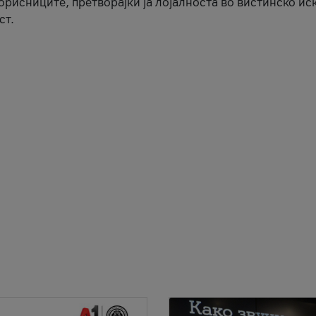
корисниците, претворајќи ја лојалноста во вистинско ис
ст.