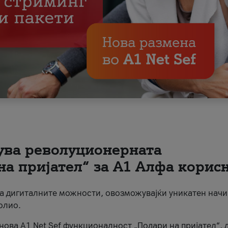
вува револуционерната
на пријател“ за А1 Алфа корис
на дигиталните можности, овозможувајќи уникатен начи
олио.
нова A1 Net Sef функционалност „Подари на пријател“, 