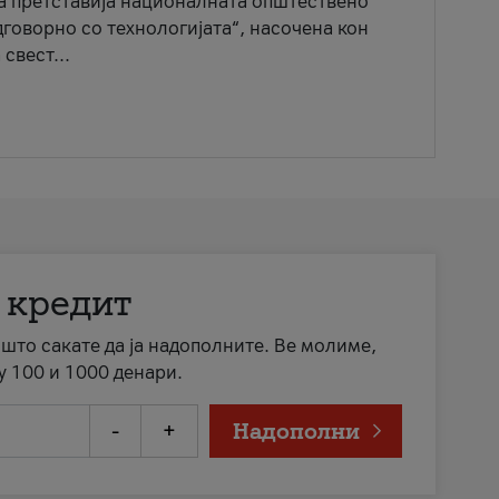
ја претставија националната општествено
говорно со технологијата“, насочена кон
свест...
 кредит
а што сакате да ја надополните. Ве молиме,
у 100 и 1000 денари.
-
+
Надополни