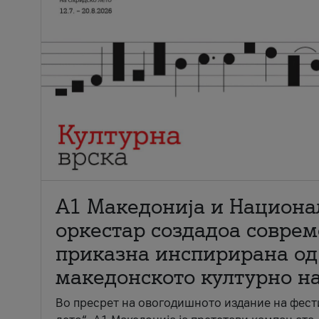
А1 Македонија и Национа
оркестар создадоа совре
приказна инспирирана од
македонското културно н
Во пресрет на овогодишното издание на фест