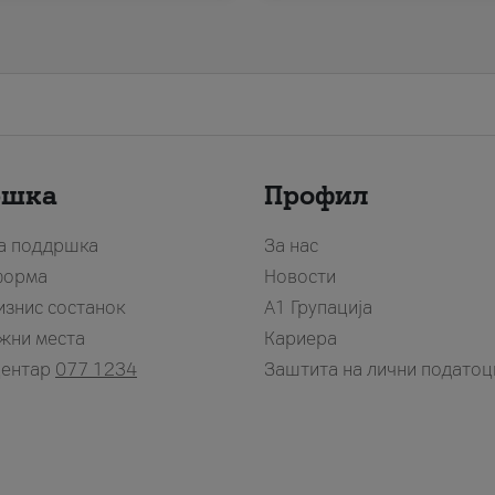
ршка
Профил
за поддршка
За нас
форма
Новости
изнис состанок
А1 Групација
жни места
Кариера
центар
077 1234
Заштита на лични податоц