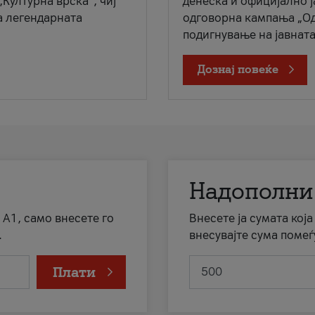
„Културна врска“, чиј
денеска и официјално 
а легендарната
одговорна кампања „Од
подигнување на јавната 
Дознај повеќе
Надополни
 А1, само внесете го
Внесете ја сумата кој
.
внесувајте сума помеѓ
Плати