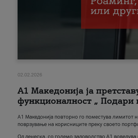
02.02.2026
А1 Македонија ја претста
функционалност „ Подари 
А1 Македонија повторно го поместува лимитот 
поврзување на корисниците преку своето портф
Од денеска, со големо задоволство А1 воведува 