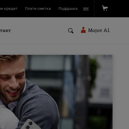
и кредит
Плати сметка
Поддршка
МК
такт
Мојот A1