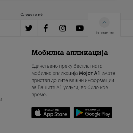
Следете нè
На почеток
Мобилна апликација
Единствено преку бесплатната
мобилна апликација
Мојот A1
имате
пристап до сите важни информации
за Вашите A1 услуги, во било кое
време.
и