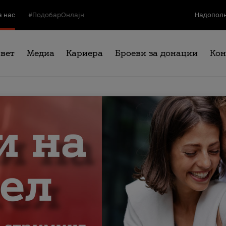
а нас
#ПодобарОнлајн
Надополн
свет
Медиа
Кариера
Броеви за донации
Кон