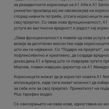
за резидентните корисници на А1 Alfa и A1 Senio
уникатен производ кој им овозможува на корисни
според нивните потреби, отсега корисниците има
свој пријател. Со оваа нова функционалност, А
услуга во вистинска вредност и радост кај кори
„Оваа функционалност е повеќе од нова услуга и
визија за дигитален екосистем каде корисниците
што им се најважни. Со “Подари на пријател”, с
пофлексибилно и креативно, да создаде вредност
доказ дека А1 е бренд што ги поврзува луѓето пр
Мирчев, главен извршен директор на А1 Македон
Корисниците можат да ја користат новата А1 Net
апликацијата, каде сега имаат можност да избера
за себе или за свој пријател. Примателот на пода
Plus тарифен модел.
Со лансирањето на оваа нова, едноставна но м