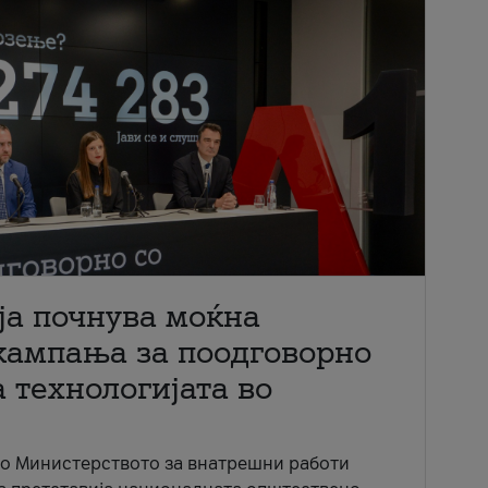
ја почнува моќна
кампања за поодговорно
 технологијата во
со Министерството за внатрешни работи