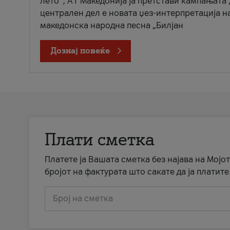
лето“, А1 Македонија ја претстави кампањата 
централен дел е новата џез-интерпретација н
македонска народна песна „Билјан
Дознај повеќе
Плати сметка
Платете ја Вашата сметка без најава на Мојот
бројот на фактурата што сакате да ја платите
Број на сметка