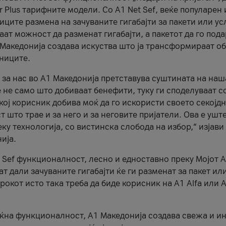
r Plus тарифните модели. Со A1 Net Sef, веќе популарен 
ците размена на зачуваните гигабајти за пакети или ус
ат можност да разменат гигабајти, а пакетот да го пода
1 Македонија создава искуства што ја трансформираат о
сниците.
 за нас во А1 Македонија претставува суштината на наш
 не само што добиваат бенефити, туку ги споделуваат с
екој корисник добива моќ да го искористи своето секојд
 што трае и за него и за неговите пријатели. Ова е ушт
еку технологија, со вистинска слобода на избор,“ изјави
ија.
 Sef функционалност, лесно и едноставно преку Мојот 
т дали зачуваните гигабајти ќе ги разменат за пакет ил
рокот исто така треба да биде корисник на А1 Alfa или A
оќна функционалност, А1 Македонија создава свежа и и