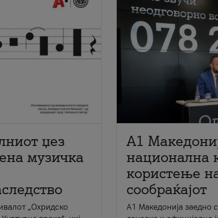
лниот џез
A1 Македони
мена музичка
национална 
користење на
аследство
сообраќајот
ивалот „Охридско
A1 Македонија заедно 