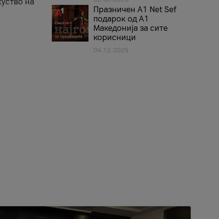
куство на
Празничен A1 Net Sеf
подарок од А1
Македонија за сите
корисници
04.12.2025