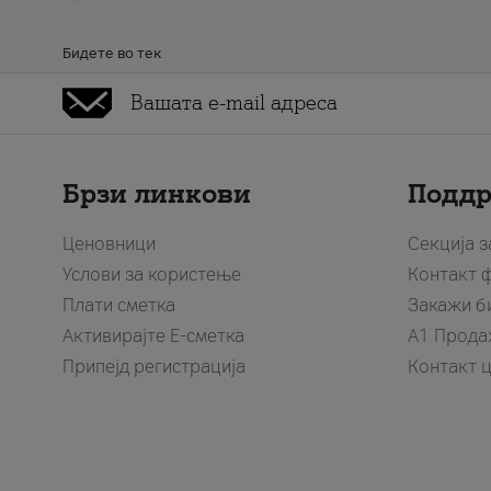
Бидете во тек
Брзи линкови
Подд
Ценовници
Секција 
Услови за користење
Контакт 
Плати сметка
Закажи б
Активирајте Е-сметка
A1 Прода
Припејд регистрација
Контакт 