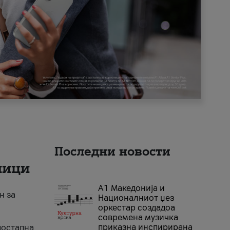
Последни новости
ници
А1 Македонија и
н за
Националниот џез
оркестар создадоа
современа музичка
приказна инспирирана
достапна