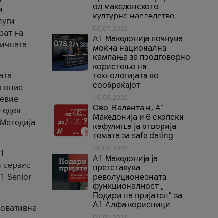
од македонското
и
културно наследство
луги
03.07.2026
рат на
A1 Македонија почнува
бичната
моќна национална
кампања за поодговорно
користење на
ата
технологијата во
сообраќајот
о оние
18.05.2026
невие
Овој Валентајн, A1
е еден
Македонија и 6 скопски
 Методија
кафулиња ја отворија
темата за safe dating
16.02.2026
А1
А1 Македонија ја
и сервис
претставува
1 Senior
револуционерната
функционалност „
Подари на пријател“ за
А1 Алфа корисници
новативна
02.02.2026