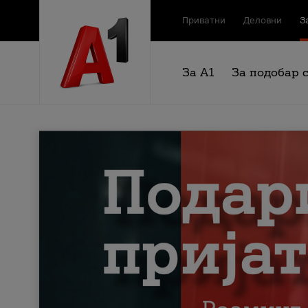
Приватни
Деловни
З
За А1
За подобар 