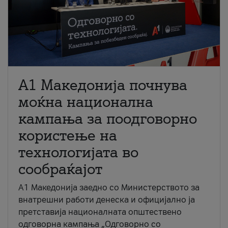
A1 Македонија почнува
моќна национална
кампања за поодговорно
користење на
технологијата во
сообраќајот
A1 Македонија заедно со Министерството за
внатрешни работи денеска и официјално ја
претставија националната општествено
одговорна кампања „Одговорно со