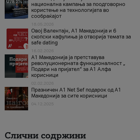
национална кампања за поодговорно
користење на технологијата во
сообраќајот
18.05.2026
Овој Валентајн, A1 Македонија и 6
скопски кафулиња ја отворија темата за
safe dating
16.02.2026
А1 Македонија ја претставува
револуционерната функционалност „
Подари на пријател“ за А1 Алфа
корисници
02.02.2026
Празничен A1 Net Sеf подарок од А1
Македонија за сите корисници
04.12.2025
Слични содржини