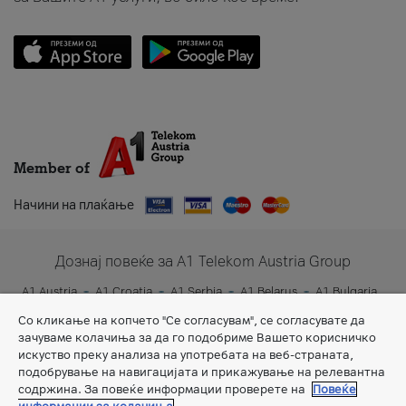
Member of
Начини на плаќање
Дознај повеќе за A1 Telekom Austria Group
A1 Austria
A1 Croatia
A1 Serbia
A1 Belarus
A1 Bulgaria
A1 Slovenia
A1 Digital
Со кликање на копчето "Се согласувам", се согласувате да
зачуваме колачиња за да го подобриме Вашето корисничко
искуство преку анализа на употребата на веб-страната,
подобрување на навигацијата и прикажување на релевантна
содржина. За повеќе информации проверете на
Повеќе