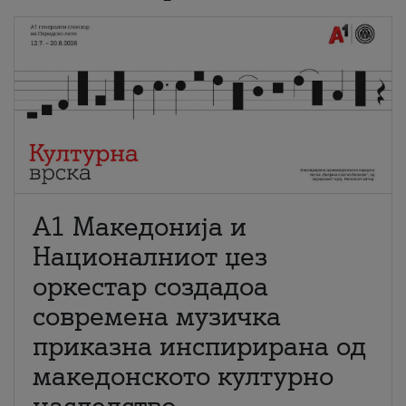
А1 Македонија и
Националниот џез
оркестар создадоа
современа музичка
приказна инспирирана од
македонското културно