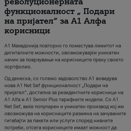
револуционерната
функционалност „ Подари
За нас
на пријател“ за А1 Алфа
#ПодобарОнлајн
корисници
А1 Македонија повторно го поместува лимитот на
дигиталните можности, овозможувајќи уникатен
начин за поврзување на корисниците преку своето
портфолио.
Од денеска, со големо задоволство А1 воведува
нова A1 Net Sef функционалност „Подари на
пријател“, достапна за резидентните корисници на
А1 Alfa и A1 Senior Plus тарифните модели. Со A1
Net Sef, веќе популарен и уникатен производ кој им
овозможува на корисниците размена на зачуваните
гигабајти за пакети или услуги според нивните
потреби, отсега корисниците имаат можност да