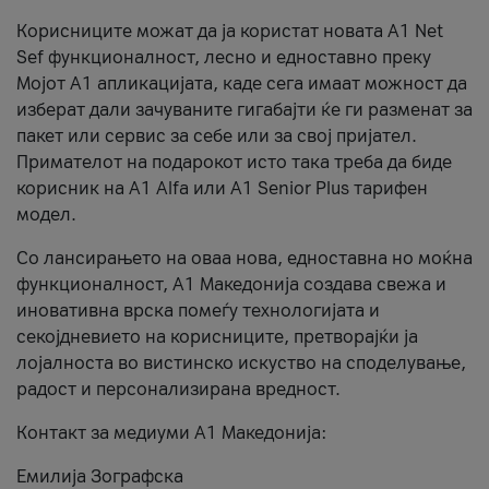
Корисниците можат да ја користат новата А1 Net
Sef функционалност, лесно и едноставно преку
Мојот А1 апликацијата, каде сега имаат можност да
изберат дали зачуваните гигабајти ќе ги разменат за
пакет или сервис за себе или за свој пријател.
Примателот на подарокот исто така треба да биде
корисник на А1 Alfa или A1 Senior Plus тарифен
модел.
Со лансирањето на оваа нова, едноставна но моќна
функционалност, А1 Македонија создава свежа и
иновативна врска помеѓу технологијата и
секојдневието на корисниците, претворајќи ја
лојалноста во вистинско искуство на споделување,
радост и персонализирана вредност.
Контакт за медиуми А1 Македонија:
Емилија Зографска