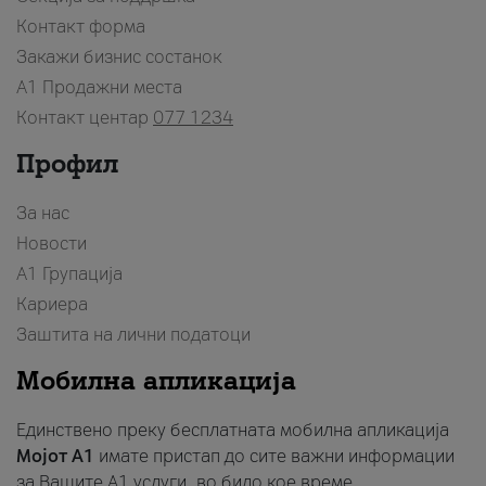
Контакт форма
Закажи бизнис состанок
A1 Продажни места
Контакт центар
077 1234
Профил
За нас
Новости
А1 Групација
Кариера
Заштита на лични податоци
Мобилна апликација
Единствено преку бесплатната мобилна апликација
Мојот A1
имате пристап до сите важни информации
за Вашите A1 услуги, во било кое време.