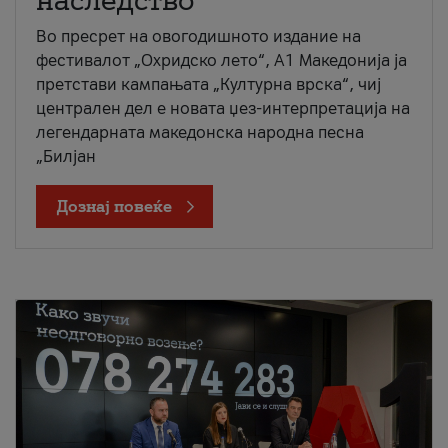
наследство
Во пресрет на овогодишното издание на
фестивалот „Охридско лето“, А1 Македонија ја
претстави кампањата „Културна врска“, чиј
централен дел е новата џез-интерпретација на
легендарната македонска народна песна
„Билјан
Дознај повеќе