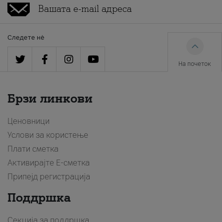
Следете нè
На почеток
Брзи линкови
Ценовници
Услови за користење
Плати сметка
Активирајте Е-сметка
Припејд регистрација
Поддршка
Секција за поддршка