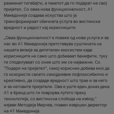
разменат гигабајти, а пакетот да го подарат на свој
пријател. Со оваа нова функционалност, А1
Македонија создава искуства што ја
трансформираат обичната услуга во вистинска
вредност и радост кај корисниците.
„Оваа функционалност е повеќе од нова услуга и за
нас во А1 Македонија претставува суштината на
нашата визија за дигитален екосистем каде
корисниците не само што добиваат бенефити, туку
ги споделуваат со оние што им се најважни. Со
“Подари на пријател”, секој корисник добива моќ да
го искористи своето секојдневие пофлексибилно и
креативно, да создаде вредност што трае и за него
и за неговите пријатели. Ова е уште еден доказ дека
А1 е бренд што ги поврзува луѓето преку
технологија, со вистинска слобода на избор,“
изјави Методија Мирчев, главен извршен директор
на А1 Македонија.