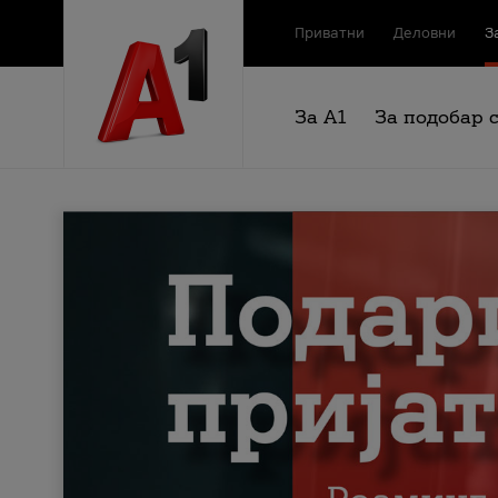
Приватни
Деловни
З
За А1
За подобар 