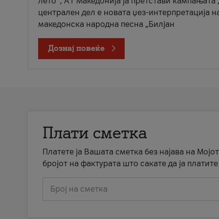
лето“, А1 Македонија ја претстави кампањата 
централен дел е новата џез-интерпретација н
македонска народна песна „Билјан
Дознај повеќе
Плати сметка
Платете ја Вашата сметка без најава на Мојот
бројот на фактурата што сакате да ја платите
Број на сметка