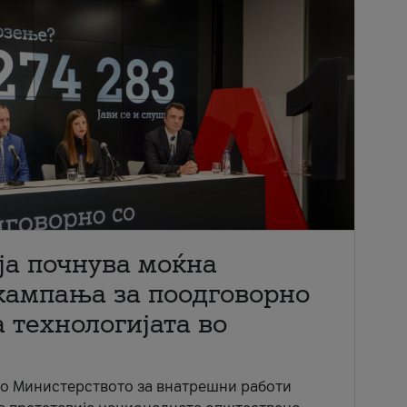
ја почнува моќна
кампања за поодговорно
 технологијата во
со Министерството за внатрешни работи