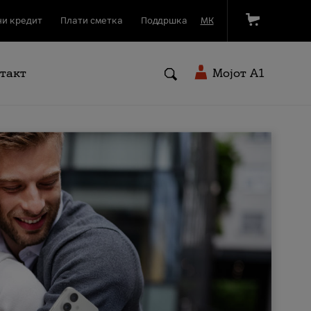
и кредит
Плати сметка
Поддршка
МК
такт
Мојот A1