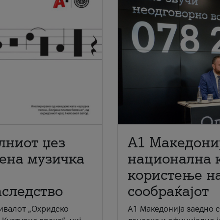
лниот џез
A1 Македони
мена музичка
национална 
користење на
аследство
сообраќајот
ивалот „Охридско
A1 Македонија заедно 