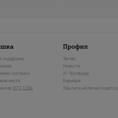
ршка
Профил
за поддршка
За нас
форма
Новости
изнис состанок
А1 Групација
жни места
Кариера
центар
077 1234
Заштита на лични податоц