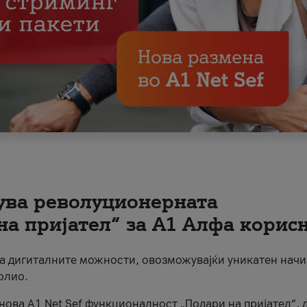
вува револуционерната
на пријател“ за А1 Алфа корис
на дигиталните можности, овозможувајќи уникатен начи
олио.
нова A1 Net Sef функционалност „Подари на пријател“, 