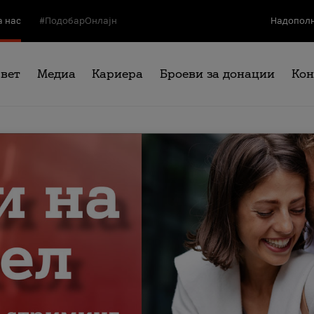
а нас
#ПодобарОнлајн
Надополн
свет
Медиа
Кариера
Броеви за донации
Кон