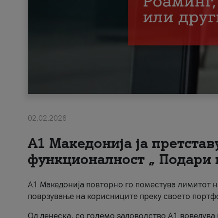
02.02.2026
А1 Македонија ја претста
функционалност „ Подари 
А1 Македонија повторно го поместува лимитот 
поврзување на корисниците преку своето портф
Од денеска, со големо задоволство А1 воведува 