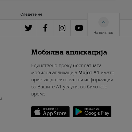
Следете нè
На почеток
Мобилна апликација
Единствено преку бесплатната
мобилна апликација
Мојот A1
имате
пристап до сите важни информации
за Вашите A1 услуги, во било кое
време.
и