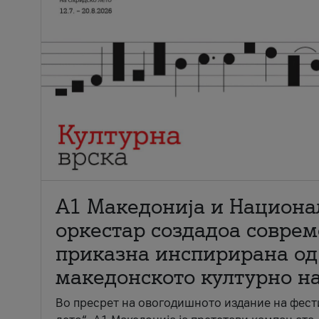
А1 Македонија и Национа
оркестар создадоа совре
приказна инспирирана од
македонското културно н
Во пресрет на овогодишното издание на фест