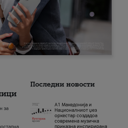
Последни новости
ници
А1 Македонија и
н за
Националниот џез
оркестар создадоа
современа музичка
приказна инспирирана
достапна