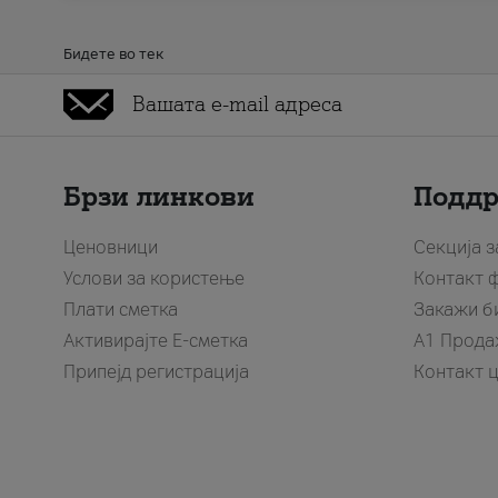
Бидете во тек
Брзи линкови
Подд
Ценовници
Секција 
Услови за користење
Контакт 
Плати сметка
Закажи б
Активирајте Е-сметка
A1 Прода
Припејд регистрација
Контакт 