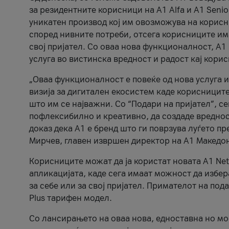
за резидентните корисници на А1 Alfa и A1 Senio
уникатен производ кој им овозможува на корисни
според нивните потреби, отсега корисниците има
свој пријател. Со оваа нова функционалност, А
услуга во вистинска вредност и радост кај кори
„Оваа функционалност е повеќе од нова услуга и
визија за дигитален екосистем каде корисниците
што им се најважни. Со “Подари на пријател”, с
пофлексибилно и креативно, да создаде вредност
доказ дека А1 е бренд што ги поврзува луѓето пр
Мирчев, главен извршен директор на А1 Македон
Корисниците можат да ја користат новата А1 Net
апликацијата, каде сега имаат можност да избера
за себе или за свој пријател. Примателот на пода
Plus тарифен модел.
Со лансирањето на оваа нова, едноставна но м