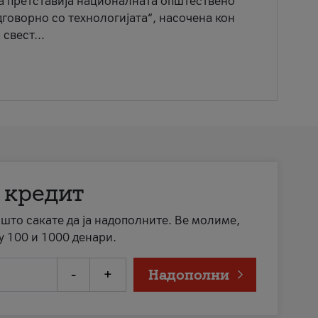
ја претставија националната општествено
говорно со технологијата“, насочена кон
свест...
 кредит
а што сакате да ја надополните. Ве молиме,
у 100 и 1000 денари.
-
+
Надополни