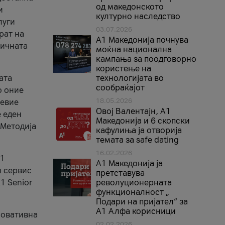
од македонското
и
културно наследство
луги
03.07.2026
рат на
A1 Македонија почнува
бичната
моќна национална
кампања за поодговорно
користење на
ата
технологијата во
сообраќајот
о оние
18.05.2026
невие
Овој Валентајн, A1
е еден
Македонија и 6 скопски
 Методија
кафулиња ја отворија
темата за safe dating
16.02.2026
А1
А1 Македонија ја
и сервис
претставува
1 Senior
револуционерната
функционалност „
Подари на пријател“ за
А1 Алфа корисници
новативна
02.02.2026