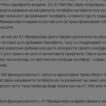
r Plus тарифните модели. Со A1 Net Sef, веќе популарен 
ците размена на зачуваните гигабајти за пакети или ус
ат можност да разменат гигабајти, а пакетот да го пода
1 Македонија создава искуства што ја трансформираат о
сниците.
 за нас во А1 Македонија претставува суштината на наш
 не само што добиваат бенефити, туку ги споделуваат с
екој корисник добива моќ да го искористи своето секојд
 што трае и за него и за неговите пријатели. Ова е ушт
еку технологија, со вистинска слобода на избор,“ изјави
ија.
 Sef функционалност, лесно и едноставно преку Мојот 
т дали зачуваните гигабајти ќе ги разменат за пакет ил
рокот исто така треба да биде корисник на А1 Alfa или A
оќна функционалност, А1 Македонија создава свежа и и