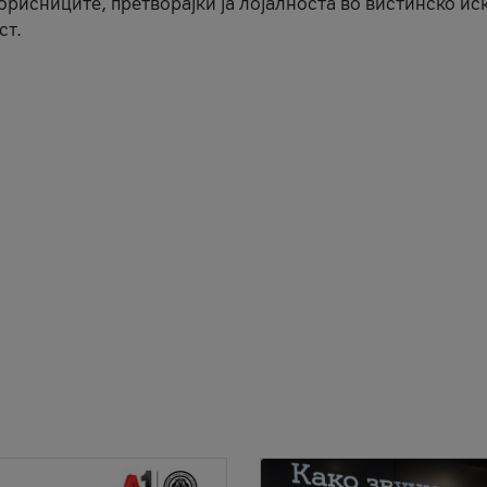
корисниците, претворајќи ја лојалноста во вистинско ис
ст.