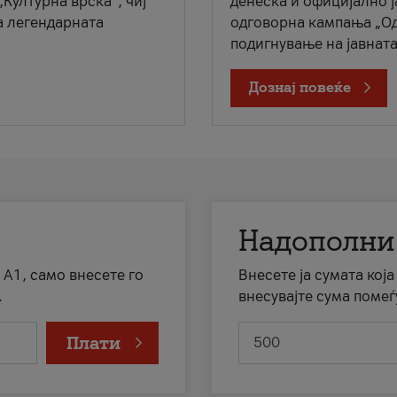
„Културна врска“, чиј
денеска и официјално 
а легендарната
одговорна кампања „Од
подигнување на јавната 
Дознај повеќе
Надополни
 А1, само внесете го
Внесете ја сумата кој
.
внесувајте сума помеѓ
Плати