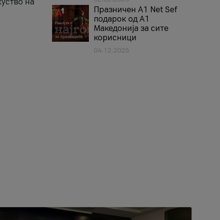
куство на
Празничен A1 Net Sеf
подарок од А1
Македонија за сите
корисници
04.12.2025