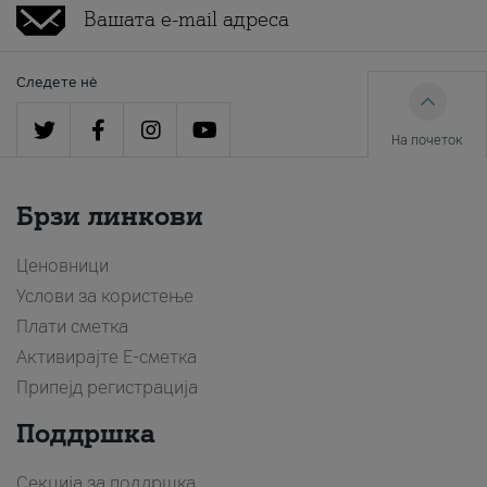
Следете нè
На почеток
Брзи линкови
Ценовници
Услови за користење
Плати сметка
Активирајте Е-сметка
Припејд регистрација
Поддршка
Секција за поддршка