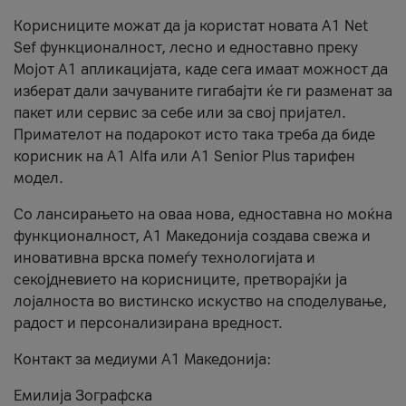
Корисниците можат да ја користат новата А1 Net
Sef функционалност, лесно и едноставно преку
Мојот А1 апликацијата, каде сега имаат можност да
изберат дали зачуваните гигабајти ќе ги разменат за
пакет или сервис за себе или за свој пријател.
Примателот на подарокот исто така треба да биде
корисник на А1 Alfa или A1 Senior Plus тарифен
модел.
Со лансирањето на оваа нова, едноставна но моќна
функционалност, А1 Македонија создава свежа и
иновативна врска помеѓу технологијата и
секојдневието на корисниците, претворајќи ја
лојалноста во вистинско искуство на споделување,
радост и персонализирана вредност.
Контакт за медиуми А1 Македонија:
Емилија Зографска