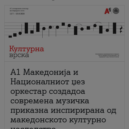
А1 Македонија и
Националниот џез
оркестар создадоа
современа музичка
приказна инспирирана од
македонското културно