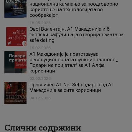
национална кампања за поодговорно
користење на технологијата во
сообраќајот
18.05.2026
Овој Валентајн, A1 Македонија и 6
скопски кафулиња ја отворија темата за
safe dating
16.02.2026
А1 Македонија ја претставува
револуционерната функционалност „
Подари на пријател“ за А1 Алфа
корисници
02.02.2026
Празничен A1 Net Sеf подарок од А1
Македонија за сите корисници
04.12.2025
Слични содржини