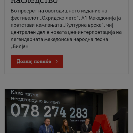
наследство
Во пресрет на овогодишното издание на
фестивалот „Охридско лето“, А1 Македонија ја
претстави кампањата „Културна врска“, чиј
централен дел е новата џез-интерпретација на
легендарната македонска народна песна
„Билјан
Дознај повеќе