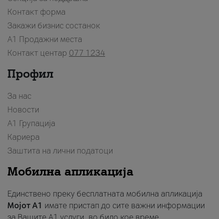
Контакт форма
Закажи бизнис состанок
A1 Продажни места
Контакт центар
077 1234
Профил
За нас
Новости
А1 Групација
Кариера
Заштита на лични податоци
Мобилна апликација
Единствено преку бесплатната мобилна апликација
Мојот A1
имате пристап до сите важни информации
за Вашите A1 услуги, во било кое време.