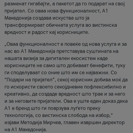
разменат гигабајти, а пакетот да го подарат на свој
пријател. Со оваа нова функционалност, А1
Македонија создава искуства што ја
трансформираат обичната услуга во вистинска
вредност и радост кај корисниците.
„Оваа функционалност е повеќе од нова услуга и за
нас во А1 Македонија претставува суштината на
нашата визија за дигитален екосистем каде
корисниците не само што добиваат бенефити, туку
ги споделуваат со оние што им се најважни. Со
“Подари на пријател”, секој корисник добива моќ да
го искористи своето секојдневие пофлексибилно и
креативно, да создаде вредност што трае и за него
и за неговите пријатели. Ова е уште еден доказ дека
А1 е бренд што ги поврзува луѓето преку
технологија, со вистинска слобода на избор,“
изјави Методија Мирчев, главен извршен директор
на А1 Македонија.