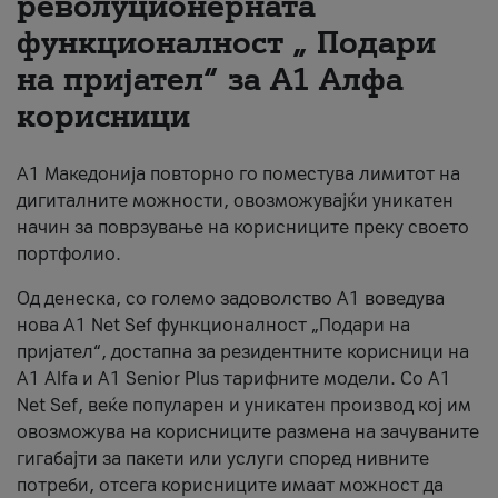
револуционерната
функционалност „ Подари
За нас
на пријател“ за А1 Алфа
#ПодобарОнлајн
корисници
А1 Македонија повторно го поместува лимитот на
дигиталните можности, овозможувајќи уникатен
начин за поврзување на корисниците преку своето
портфолио.
Од денеска, со големо задоволство А1 воведува
нова A1 Net Sef функционалност „Подари на
пријател“, достапна за резидентните корисници на
А1 Alfa и A1 Senior Plus тарифните модели. Со A1
Net Sef, веќе популарен и уникатен производ кој им
овозможува на корисниците размена на зачуваните
гигабајти за пакети или услуги според нивните
потреби, отсега корисниците имаат можност да