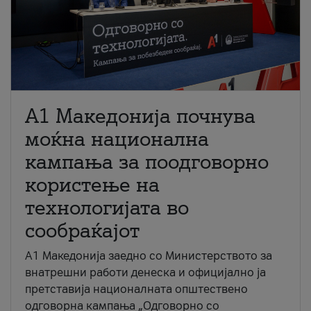
A1 Македонија почнува
моќна национална
кампања за поодговорно
користење на
технологијата во
сообраќајот
A1 Македонија заедно со Министерството за
внатрешни работи денеска и официјално ја
претставија националната општествено
одговорна кампања „Одговорно со