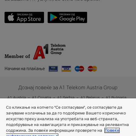
Member of
Начини на плаќање
Дознај повеќе за A1 Telekom Austria Group
A1 Austria
A1 Croatia
A1 Serbia
A1 Belarus
A1 Bulgaria
A1 Slovenia
A1 Digital
Со кликање на копчето "Се согласувам", се согласувате да
зачуваме колачиња за да го подобриме Вашето корисничко
искуство преку анализа на употребата на веб-страната,
подобрување на навигацијата и прикажување на релевантна
содржина. За повеќе информации проверете на
Повеќе